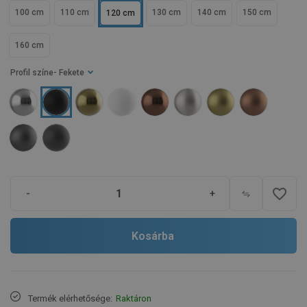
100 cm
110 cm
130 cm
140 cm
150 cm
120 cm
160 cm
Profil színe
- Fekete
favorite_border
-
+
Kosárba
Termék elérhetősége:
Raktáron