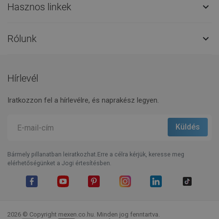
Hasznos linkek

Rólunk

Hírlevél
Iratkozzon fel a hírlevélre, és naprakész legyen.
Bármely pillanatban leiratkozhat.Erre a célra kérjük, keresse meg
elérhetőségünket a Jogi értesítésben.
Facebook
YouTube
Pinterest
Instagram
LinkedIn
TikTok
2026 © Copyright mexen.co.hu. Minden jog fenntartva.