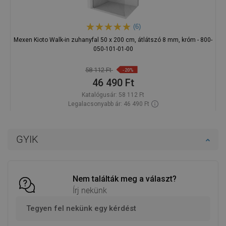
(6)
Mexen Kioto Walk-in zuhanyfal 50 x 200 cm, átlátszó 8 mm, króm - 800-
050-101-01-00
58 112 Ft
-20%
46 490 Ft
Katalógusár:
58 112 Ft
Legalacsonyabb ár: 46 490 Ft
Termék elérhetősége:
Raktáron
Kosárba
GYIK
Hasonlítsa össze
favorite_border
Kedvenc
Nem találták meg a választ?
Írj nekünk
Tegyen fel nekünk egy kérdést