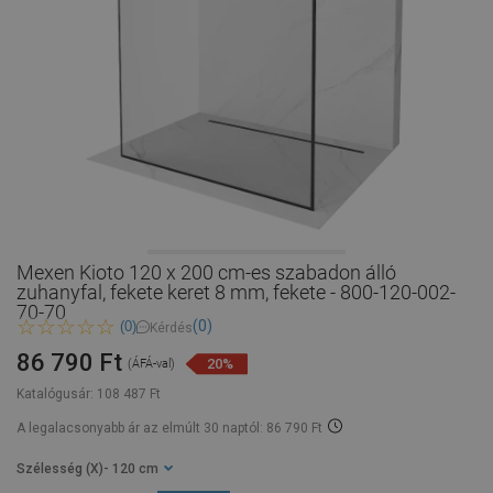
Mexen Kioto 120 x 200 cm-es szabadon álló
zuhanyfal, fekete keret 8 mm, fekete - 800-120-002-
70-70
(0)
(0)
Kérdés
86 790 Ft
20%
(ÁFÁ-val)
Katalógusár:
108 487 Ft
A legalacsonyabb ár az elmúlt 30 naptól: 86 790 Ft
Szélesség (X)
- 120 cm