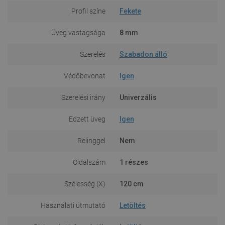
Profil színe
Fekete
Üveg vastagsága
8 mm
Szerelés
Szabadon álló
Védőbevonat
Igen
Szerelési irány
Univerzális
Edzett üveg
Igen
Relinggel
Nem
Oldalszám
1 részes
Szélesség (X)
120 cm
Használati útmutató
Letöltés