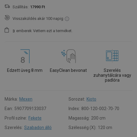
Szállítás:
17990 Ft
Visszaküldés akár 100 napig
emberek
Vettem ezt a terméket.
3
Edzett üveg 8 mm
EasyClean bevonat
Szerelés
zuhanytálcára vagy
padlóra
Márka:
Mexen
Sorozat:
Kioto
Ean:
5907709133037
Index:
800-120-002-70-70
Profil színe:
Fekete
Magasság:
200 cm
Szerelés:
Szabadon álló
Szélesség (X):
120 cm