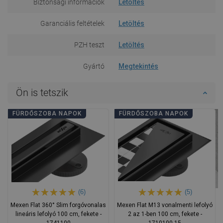
Biztonsági információk
Letöltés
Garanciális feltételek
Letöltés
PZH teszt
Letöltés
Gyártó
Megtekintés
Ön is tetszik
FÜRDŐSZOBA NAPOK
FÜRDŐSZOBA NAPOK
(6)
(5)
Mexen Flat 360° Slim forgóvonalas
Mexen Flat M13 vonalmenti lefolyó
lineáris lefolyó 100 cm, fekete -
2 az 1-ben 100 cm, fekete -
1741100
1710100-15