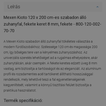
Leírás
Mexen Kioto 120 x 200 cm-es szabadon álló
zuhanyfal, fekete keret 8 mm, fekete - 800-120-002-
70-70
A Mexen Kioto szabadon álló zuhanyfal tökéletes választás a
modern fürdőszobákhoz. Szélessége 120 cm és magassága 200
cm, így bőséges tere van a kényelmes zuhanyozáshoz. Az
univerzális szerelés lehetőséget ad a rugalmas elhelyezésre, akár
zuhanytálcán, akár csempén. A fekete keretes edzett üveg 8 mm
vastag, ami biztosítja a tartósságot és az eleganciát. Az alumínium
profil és rozsdamentes acél tartókeret állítható hosszúsággal
rendelkezik, mely lehetővé teszi a fal egyenetlenségeinek
kiegyenlítését, valamint a könnyű tisztítási felület biztosítja a
praktikus használatot.
Termék specifikáció: