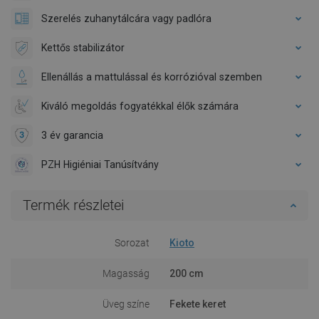
Szerelés zuhanytálcára vagy padlóra
Kettős stabilizátor
Ellenállás a mattulással és korrózióval szemben
Kiváló megoldás fogyatékkal élők számára
3 év garancia
PZH Higiéniai Tanúsítvány
Termék részletei
Sorozat
Kioto
Magasság
200 cm
Üveg színe
Fekete keret