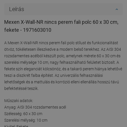
Leírás
Mexen X-Wall-NR nincs perem fali polc 60 x 30 cm,
fekete - 1971603010
A Mexen X-Wall-NR nincs perem fali polc stílust és funkcionalitást
ötvöz, tökéletesen illeszkedve a modern belső terekhez. Az AISI 304
rozsdamentes acélból készült polc, amelynek mérete 60 x 30 cm és
szerelési mélysége 10 cm, nagy felhasználható felületet biztosít. A
fekete szín eleganciát kölcsönöz, és a takaró perem hiánya lehetővé
teszi a diszkrét falba építést. Az univerzális felhasználási
lehetőségek és a mattulás és korrózió elleni ellenállás hosszú távú
befektetéssé teszik.
Műszaki adatok:
Anyag: AISI 304 rozsdamentes acél
Szélesség: 60 x 30 cm
Szerelési mélység: 10 cm
Kivitel: Fekete