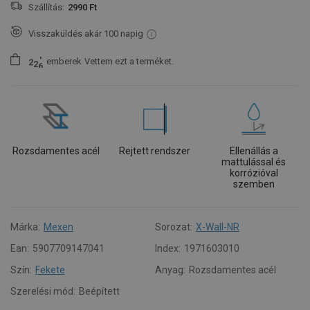
Szállítás:
2990 Ft
Visszaküldés akár 100 napig
emberek
Vettem ezt a terméket.
2
2
6
Rozsdamentes acél
Rejtett rendszer
Ellenállás a
mattulással és
korrózióval
szemben
Márka:
Mexen
Sorozat:
X-Wall-NR
Ean:
5907709147041
Index:
1971603010
Szín:
Fekete
Anyag:
Rozsdamentes acél
Szerelési mód:
Beépített