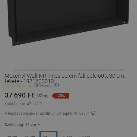
Mexen X-Wall-NR nincs perem fali polc 60 x 30 cm,
fekete - 1971603010
(0)
(0)
Kérdés
37 690 Ft
20%
(ÁFÁ-val)
Katalógusár:
47 112 Ft
A legalacsonyabb ár az elmúlt 30 naptól: 37 690 Ft
Szélesség
- 60 cm