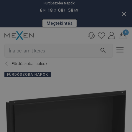
Fürdőszoba Napok:
6
18
08
57
N
Ó
P
MP
close
Megtekintés
0
search
Fürdőszobai polcok
FÜRDŐSZOBA NAPOK