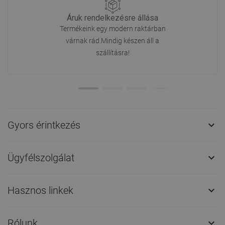
Áruk rendelkezésre állása
Termékeink egy modern raktárban
várnak rád.Mindig készen áll a
szállításra!
Gyors érintkezés

Ügyfélszolgálat

Hasznos linkek

Rólunk
