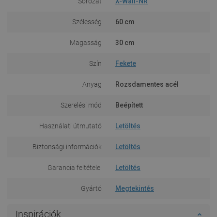
Sorozat
X-Wall-NR
Szélesség
60 cm
Magasság
30 cm
Szín
Fekete
Anyag
Rozsdamentes acél
Szerelési mód
Beépített
Használati útmutató
Letöltés
Biztonsági információk
Letöltés
Garancia feltételei
Letöltés
Gyártó
Megtekintés
Inspirációk