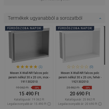
Termékek ugyanabból a sorozatból
FÜRDŐSZOBA NAPOK
FÜRDŐSZOBA NAPOK
(1)
(0)
Mexen X-Wall-NR falcos polc
Mexen X-Wall-NR falcos polc
perem nélkül 30 x 20 cm, inox -
perem nélkül 30 x 20 cm, fehér -
1911302010
1921302010
19 362 Ft
25 862 Ft
-20%
-20%
15 490 Ft
20 690 Ft
Katalógusár:
19 362 Ft
Katalógusár:
25 862 Ft
Legalacsonyabb ár: 15 490 Ft
Legalacsonyabb ár: 20 690 Ft
Termék elérhetősége:
Raktáron
Termék elérhetősége:
Raktáron