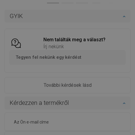
Kosárba
Kosárba
GYIK
Hasonlítsa
Hasonlítsa
favorite_border
Kedvenc
favorite_border
Kedvenc
össze
össze
Nem találták meg a választ?
Írj nekünk
Tegyen fel nekünk egy kérdést
További kérdések lásd
Kérdezzen a termékről