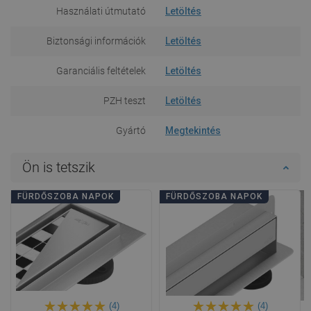
Használati útmutató
Letöltés
Biztonsági információk
Letöltés
Garanciális feltételek
Letöltés
PZH teszt
Letöltés
Gyártó
Megtekintés
Ön is tetszik
FÜRDŐSZOBA NAPOK
FÜRDŐSZOBA NAPOK
(4)
(4)