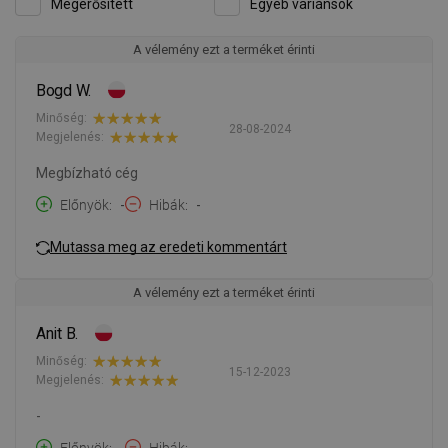
Megerősített
Egyéb variánsok
A vélemény ezt a terméket érinti
Bogd W.
Minőség:
28-08-2024
Megjelenés:
Megbízható cég
Előnyök
-
Hibák
-
Mutassa meg az eredeti kommentárt
A vélemény ezt a terméket érinti
Anit B.
Minőség:
15-12-2023
Megjelenés:
-
Előnyök
-
Hibák
-