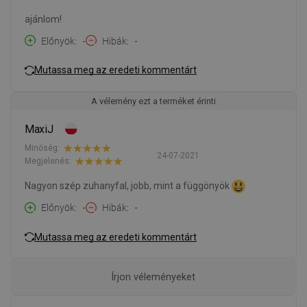
ajánlom!
Előnyök
-
Hibák
-
Mutassa meg az eredeti kommentárt
A vélemény ezt a terméket érinti
MaxiJ
Minőség:
24-07-2021
Megjelenés:
Nagyon szép zuhanyfal, jobb, mint a függönyök
Előnyök
-
Hibák
-
Mutassa meg az eredeti kommentárt
Írjon véleményeket