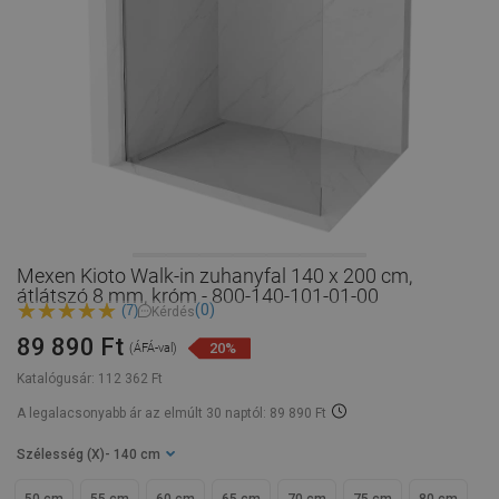
Mexen Kioto Walk-in zuhanyfal 140 x 200 cm,
átlátszó 8 mm, króm - 800-140-101-01-00
(0)
(7)
Kérdés
89 890 Ft
20%
(ÁFÁ-val)
Katalógusár:
112 362 Ft
A legalacsonyabb ár az elmúlt 30 naptól: 89 890 Ft
Szélesség (X)
- 140 cm