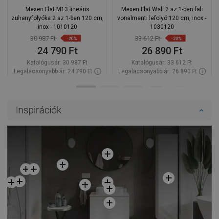
Mexen Flat M13 lineáris
Mexen Flat Wall 2 az 1-ben fali
zuhanyfolyóka 2 az 1-ben 120 cm,
vonalmenti lefolyó 120 cm, inox -
inox - 1010120
1030120
30 987 Ft
33 612 Ft
-20%
-20%
24 790 Ft
26 890 Ft
Katalógusár:
30 987 Ft
Katalógusár:
33 612 Ft
Legalacsonyabb ár: 24 790 Ft
Legalacsonyabb ár: 26 890 Ft
Termék elérhetősége:
Raktáron
Termék elérhetősége:
Raktáron
Kosárba
Kosárba
Inspirációk
Hasonlítsa
Hasonlítsa
favorite_border
Kedvenc
favorite_border
Kedvenc
össze
össze