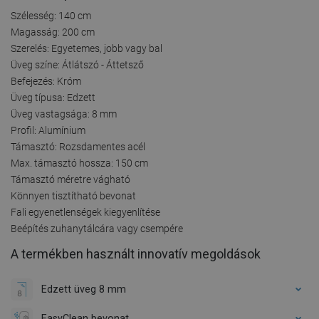
Szélesség: 140 cm
Magasság: 200 cm
Szerelés: Egyetemes, jobb vagy bal
Üveg színe: Átlátszó - Áttetsző
Befejezés: Króm
Üveg típusa: Edzett
Üveg vastagsága: 8 mm
Profil: Alumínium
Támasztó: Rozsdamentes acél
Max. támasztó hossza: 150 cm
Támasztó méretre vágható
Könnyen tisztítható bevonat
Fali egyenetlenségek kiegyenlítése
Beépítés zuhanytálcára vagy csempére
A termékben használt innovatív megoldások
Edzett üveg 8 mm
EasyClean bevonat