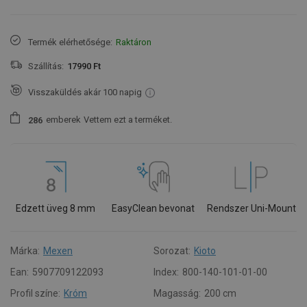
Termék elérhetősége:
Raktáron
Szállítás:
17990 Ft
Visszaküldés akár 100 napig
emberek
Vettem ezt a terméket.
2
8
6
Edzett üveg 8 mm
EasyClean bevonat
Rendszer Uni-Mount
Márka:
Mexen
Sorozat:
Kioto
Ean:
5907709122093
Index:
800-140-101-01-00
Profil színe:
Króm
Magasság:
200 cm