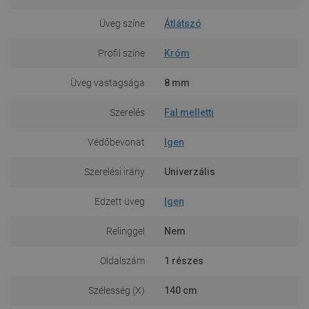
Üveg színe
Átlátszó
Profil színe
Króm
Üveg vastagsága
8 mm
Szerelés
Fal melletti
Védőbevonat
Igen
Szerelési irány
Univerzális
Edzett üveg
Igen
Relinggel
Nem
Oldalszám
1 részes
Szélesség (X)
140 cm