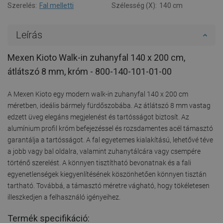
Szerelés:
Fal melletti
Szélesség (X):
140 cm
Leírás
Mexen Kioto Walk-in zuhanyfal 140 x 200 cm,
átlátszó 8 mm, króm - 800-140-101-01-00
A Mexen Kioto egy modern walk-in zuhanyfal 140 x 200 cm
méretben, ideális bármely fürdőszobába. Az átlátszó 8 mm vastag
edzett üveg elegáns megjelenést és tartósságot biztosít. Az
alumínium profil króm befejezéssel és rozsdamentes acél támasztó
garantálja a tartósságot. A fal egyetemes kialakítású, lehetővé téve
a jobb vagy bal oldalra, valamint zuhanytálcára vagy csempére
történő szerelést. A könnyen tisztítható bevonatnak és a fali
egyenetlenségek kiegyenlítésének köszönhetően könnyen tisztán
tartható. Továbbá, a támasztó méretre vágható, hogy tökéletesen
illeszkedjen a felhasználó igényeihez.
Termék specifikáció: