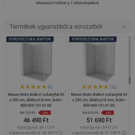
Mutasson többet a 7 véleményekkel
Termékek ugyanabból a sorozatból
FÜRDŐSZOBA NAPOK
FÜRDŐSZOBA NAPOK
(6)
(11)
Mexen Kioto Walk-in zuhanyfal 50
Mexen Kioto Walk-in zuhanyfal 60
x 200 cm, átlátszó 8 mm, króm -
x 200 cm, átlátszó 8 mm, króm -
800-050-101-01-00
800-060-101-01-00
58 112 Ft
64 612 Ft
-20%
-20%
46 490 Ft
51 690 Ft
Katalógusár:
58 112 Ft
Katalógusár:
64 612 Ft
Legalacsonyabb ár: 46 490 Ft
Legalacsonyabb ár: 51 690 Ft