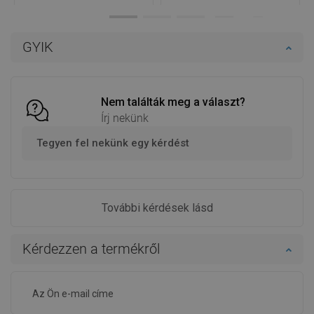
Termék elérhetősége:
Raktáron
Termék elérhetősége:
Raktáron
Kosárba
Kosárba
GYIK
Hasonlítsa
Hasonlítsa
favorite_border
Kedvenc
favorite_border
Kedvenc
össze
össze
Nem találták meg a választ?
Írj nekünk
Tegyen fel nekünk egy kérdést
További kérdések lásd
Kérdezzen a termékről