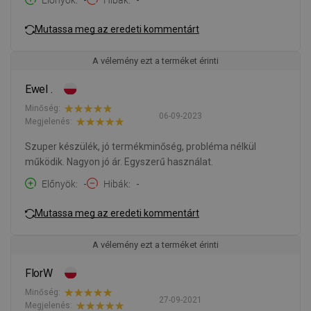
Mutassa meg az eredeti kommentárt
A vélemény ezt a terméket érinti
Ewel .
Minőség:
06-09-2023
Megjelenés:
Szuper készülék, jó termékminőség, probléma nélkül
működik. Nagyon jó ár. Egyszerű használat.
Előnyök
-
Hibák
-
Mutassa meg az eredeti kommentárt
A vélemény ezt a terméket érinti
FlorW
Minőség:
27-09-2021
Megjelenés: