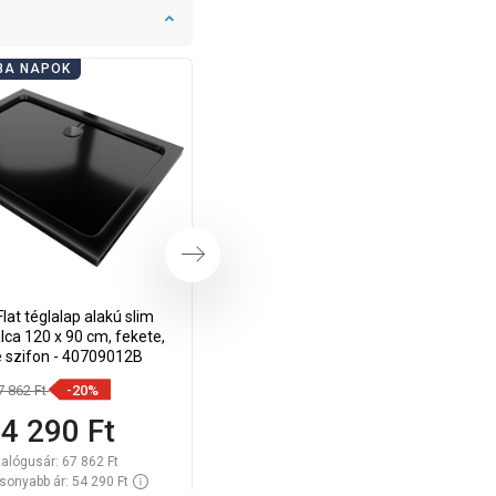
BA NAPOK
FÜRDŐSZOBA NAPOK
Következő
lat téglalap alakú slim
Mexen Flat 360° Super Slim forgó
ca 120 x 90 cm, fekete,
zuhanyfolyóka 100 cm, Fekete -
e szifon - 40709012B
1751100
7 862 Ft
-20%
34 862 Ft
-20%
4 290 Ft
27 890 Ft
talógusár:
67 862 Ft
Katalógusár:
34 862 Ft
sonyabb ár: 54 290 Ft
Legalacsonyabb ár: 27 890 Ft