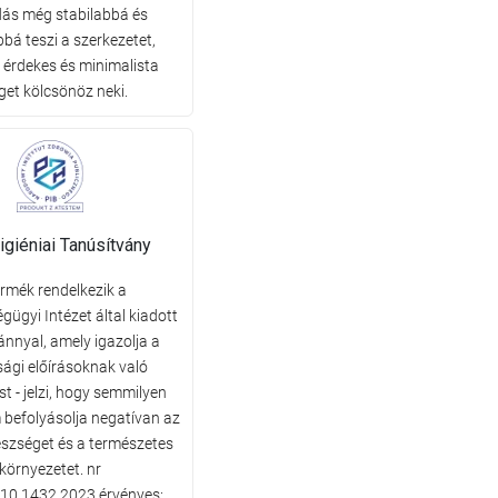
ás még stabilabbá és
bá teszi a szerkezetet,
 érdekes és minimalista
eget kölcsönöz neki.
giéniai Tanúsítvány
ermék rendelkezik a
ügyi Intézet által kiadott
ánnyal, amely igazolja a
sági előírásoknak való
t - jelzi, hogy semmilyen
befolyásolja negatívan az
szséget és a természetes
környezetet. nr
10.1432.2023 érvényes: