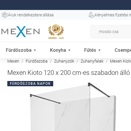
Áruk rendelkezésre állása
Kényelmes fizetési
Fürdőszoba
Konyha
Fűtés
Csemp
Mexen
Fürdőszoba
Zuhanyzók
Zuhanyfalak
Mexen Kioto
Mexen Kioto 120 x 200 cm-es szabadon álló z
FÜRDŐSZOBA NAPOK