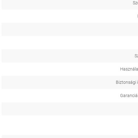
Sz
S
Használa
Biztonsági 
Garanciál