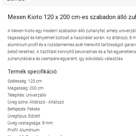
Mexen Kioto 120 x 200 cm-es szabadon álló zuh
A Mexen Kioto egy modern szabadon álló zuhanyfal, amely univerzális
tágasságot és kényelmet biztosít a használat során. Az átlátszó, 8 
alumínium profil és a rozsdamentes acél merevítő tartósságot gar
belső terekhez. A tisztítást könnyítő bevonatnak és a fali egyenetl
zuhanytálcára és csempére egyaránt, így sokoldalú választás.
Termék specifikáció:
Szélesség: 120 cm
Magasság: 200 cm
Telepítés: Univerzális
Üveg színe: Átlátszó - Átlátszó
Befejezés: Fekete
Üvegtípus: Edzett
Üveg vastagsága: 8 mm
Profil: Alumínium