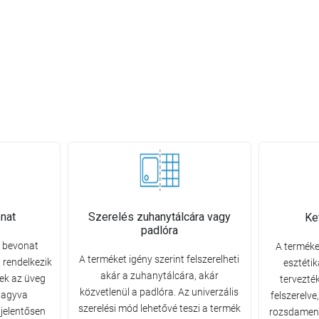
nat
Szerelés zuhanytálcára vagy
Ke
padlóra
n bevonat
A terméket
A terméket igény szerint felszerelheti
 rendelkezik
esztétik
akár a zuhanytálcára, akár
ek az üveg
tervezték
közvetlenül a padlóra. Az univerzális
 hagyva
felszerelv
szerelési mód lehetővé teszi a termék
jelentősen
rozsdament