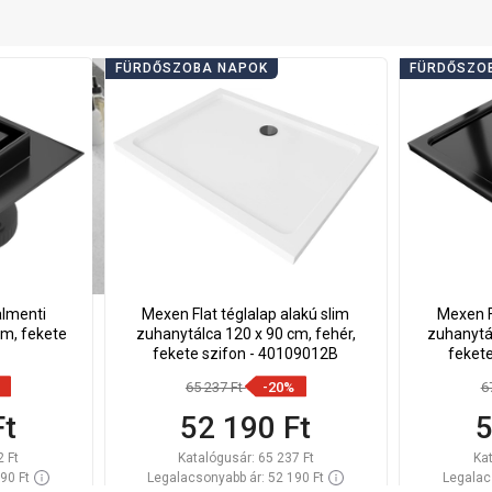
FÜRDŐSZOBA NAPOK
FÜRDŐSZO
almenti
Mexen Flat téglalap alakú slim
Mexen F
cm, fekete
zuhanytálca 120 x 90 cm, fehér,
zuhanytál
fekete szifon - 40109012B
feket
65 237 Ft
-20%
6
Ft
52 190 Ft
5
2 Ft
Katalógusár:
65 237 Ft
Ka
90 Ft
Legalacsonyabb ár: 52 190 Ft
Legalac