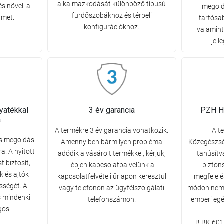
alkalmazkodását különböző típusú
és növeli a
megold
fürdőszobákhoz és térbeli
lmet.
tartósab
konfigurációkhoz.
valamint
jell
yatékkal
3 év garancia
PZH Hi
a
A termékre 3 év garancia vonatkozik.
A t
is megoldás
Amennyiben bármilyen probléma
Közegészség
a. A nyitott
adódik a vásárolt termékkel, kérjük,
tanúsítv
 biztosít,
lépjen kapcsolatba velünk a
bizton
k és ajtók
kapcsolatfelvételi űrlapon keresztül
megfelelés
sségét. A
vagy telefonon az ügyfélszolgálati
módon nem 
 mindenki
telefonszámon.
emberi egé
gos.
B.BK.601