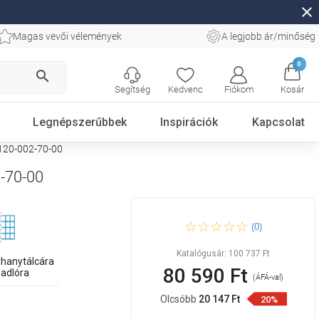
close
Magas vevői vélemények
A legjobb ár/minőség
0
search
Segítség
Kedvenc
Fiókom
Kosár
Legnépszerűbbek
Inspirációk
Kapcsolat
-120-002-70-00
2-70-00
Mexen Kioto 120 x 200 cm-es
(0)
szabadon álló zuhanyfal, 8
mm, átlátszó, fekete - 800-
120-002-70-00
Katalógusár:
100 737 Ft
uhanytálcára
80 590 Ft
padlóra
(ÁFÁ-val)
Olcsóbb
20 147 Ft
20%