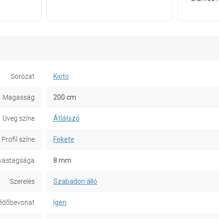
Sorozat
Kioto
Magasság
200 cm
Üveg színe
Átlátszó
Profil színe
Fekete
vastagsága
8 mm
Szerelés
Szabadon álló
édőbevonat
Igen