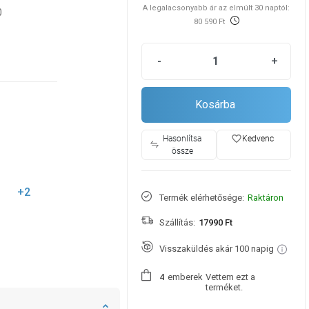
A legalacsonyabb ár az elmúlt 30 naptól:
0
80 590 Ft
-
+
Kosárba
favorite_border
Hasonlítsa
Kedvenc
össze
+2
Termék elérhetősége:
Raktáron
Szállítás:
17990 Ft
Visszaküldés akár 100 napig
emberek
Vettem ezt a
4
terméket.