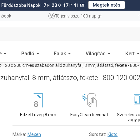
Megtekintés
7
23
17
40
Fürdőszoba Napok:
N
Ó
P
MP
 módok
Térjen vissza 100 napig*
e
Padló
Falak
Világítás
Kert
 120 x 200 cm-es szabadon álló zuhanyfal, 8 mm, átlátszó, fekete - 800
uhanyfal, 8 mm, átlátszó, fekete - 800-120-00
Edzett üveg 8 mm
EasyClean bevonat
Szerelés z
vagy 
Márka:
Mexen
Sorozat:
Kioto