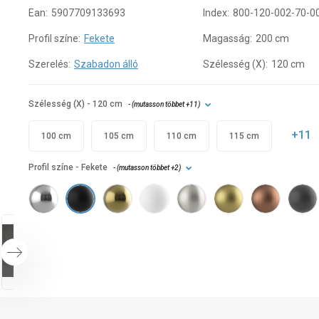
Ean:
5907709133693
Index:
800-120-002-70-0
Profil színe:
Fekete
Magasság:
200 cm
Szerelés:
Szabadon álló
Szélesség (X):
120 cm
Szélesség (X)
- 120 cm
- (
mutasson többet
+11
)
+11
100 cm
105 cm
110 cm
115 cm
Profil színe
- Fekete
- (
mutasson többet
+2
)