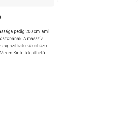
0
agassága pedig 200 cm, ami
rdőszobának. A masszív
ozzáigazítható különböző
 Mexen Kioto telepíthető