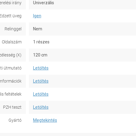
erelési irány
Univerzális
Edzett üveg
Igen
Relinggel
Nem
Oldalszám
1 részes
zélesség (X)
120 cm
ti útmutató
Letöltés
információk
Letöltés
is feltételek
Letöltés
PZH teszt
Letöltés
Gyártó
Megtekintés