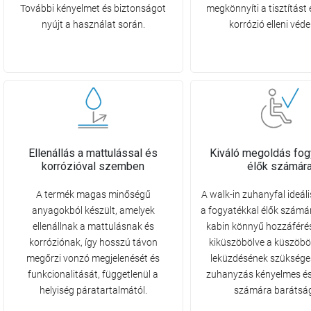
További kényelmet és biztonságot
megkönnyíti a tisztítást 
nyújt a használat során.
korrózió elleni véde
Ellenállás a mattulással és
Kiváló megoldás fog
korrózióval szemben
élők számár
A termék magas minőségű
A walk-in zuhanyfal ideál
anyagokból készült, amelyek
a fogyatékkal élők számár
ellenállnak a mattulásnak és
kabin könnyű hozzáférést
korróziónak, így hosszú távon
kiküszöbölve a küszöbö
megőrzi vonzó megjelenését és
leküzdésének szüksége
funkcionalitását, függetlenül a
zuhanyzás kényelmes és
helyiség páratartalmától.
számára barátsá