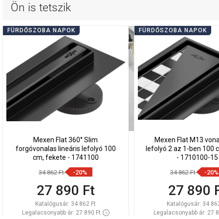
Ön is tetszik
FÜRDŐSZOBA NAPOK
FÜRDŐSZOBA NAPOK
Mexen Flat 360° Slim
Mexen Flat M13 von
forgóvonalas lineáris lefolyó 100
lefolyó 2 az 1-ben 100 
cm, fekete - 1741100
- 1710100-15
34 862 Ft
-20%
34 862 Ft
-20%
27 890 Ft
27 890 
Katalógusár:
34 862 Ft
Katalógusár:
34 86
Legalacsonyabb ár: 27 890 Ft
Legalacsonyabb ár: 27 8