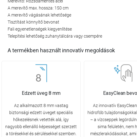
Merevítő: Rozsdamentes acél
A merevítő max. hossza: 150 cm
A merevítő vágásának lehetősége
Tisztítást könnyítő bevonat
Fali egyenetlenségek kiegyenlítése
Telepítési lehetőség zuhanytálcára vagy csempére
A termékben használt innovatív megoldások
Edzett üveg 8 mm
EasyClean bevo
Az alkalmazott 8 mm vastag
Az innovatív EasyClea
biztonsági edzett üveget speciális
hidrofób tulajdonságokkal
hőkezelésnek vetették alá, így
– a vízcseppek legördüln
nagyobb ellenálló képességet szerzett
sima felületén, nem
a törésekkel és sérülésekkel szemben.
mészlerakódásokat, ami 