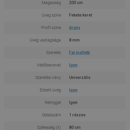
Magasság
200 cm
Üveg színe
Fekete keret
Profil színe
Arany
Üveg vastagsága
8 mm
Szerelés
Fal melletti
Védőbevonat
Igen
Szerelési irány
Univerzális
Edzett üveg
Igen
Relinggel
Igen
Oldalszám
1 részes
Szélesség (X)
80 cm