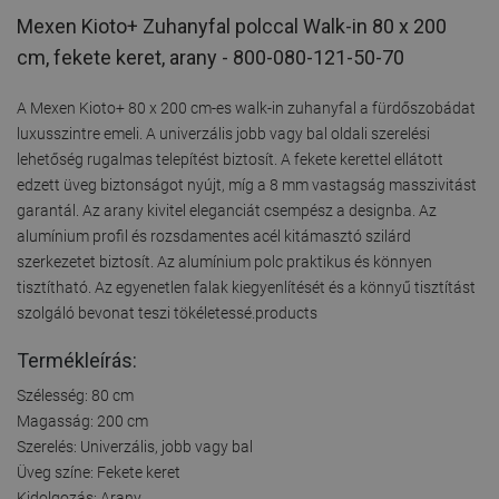
Mexen Kioto+ Zuhanyfal polccal Walk-in 80 x 200
cm, fekete keret, arany - 800-080-121-50-70
A Mexen Kioto+ 80 x 200 cm-es walk-in zuhanyfal a fürdőszobádat
luxusszintre emeli. A univerzális jobb vagy bal oldali szerelési
lehetőség rugalmas telepítést biztosít. A fekete kerettel ellátott
edzett üveg biztonságot nyújt, míg a 8 mm vastagság masszivitást
garantál. Az arany kivitel eleganciát csempész a designba. Az
alumínium profil és rozsdamentes acél kitámasztó szilárd
szerkezetet biztosít. Az alumínium polc praktikus és könnyen
tisztítható. Az egyenetlen falak kiegyenlítését és a könnyű tisztítást
szolgáló bevonat teszi tökéletessé.products
Termékleírás:
Szélesség: 80 cm
Magasság: 200 cm
Szerelés: Univerzális, jobb vagy bal
Üveg színe: Fekete keret
Kidolgozás: Arany