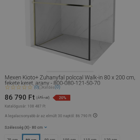
Mexen Kioto+ Zuhanyfal polccal Walk-in 80 x 200 cm,
fekete keret, arany - 800-080-121-50-70
(0)
(0)
Kérdés
86 790 Ft
20%
(ÁFÁ-val)
Katalógusár:
108 487 Ft
A legalacsonyabb ár az elmúlt 30 naptól: 86 790 Ft
Szélesség (X)
- 80 cm