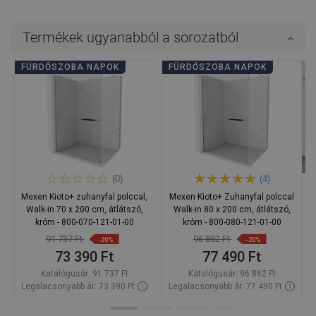
Termékek ugyanabból a sorozatból
FÜRDŐSZOBA NAPOK
FÜRDŐSZOBA NAPOK
(0)
(4)
Mexen Kioto+ zuhanyfal polccal,
Mexen Kioto+ Zuhanyfal polccal
Walk-in 70 x 200 cm, átlátszó,
Walk-in 80 x 200 cm, átlátszó,
króm - 800-070-121-01-00
króm - 800-080-121-01-00
91 737 Ft
96 862 Ft
-20%
-20%
73 390 Ft
77 490 Ft
Katalógusár:
91 737 Ft
Katalógusár:
96 862 Ft
Legalacsonyabb ár: 73 390 Ft
Legalacsonyabb ár: 77 490 Ft
Termék elérhetősége:
Raktáron
Termék elérhetősége:
Raktáron