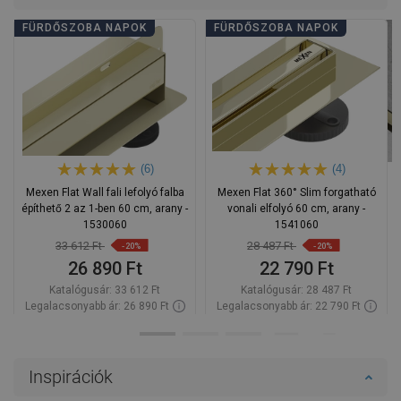
FÜRDŐSZOBA NAPOK
FÜRDŐSZOBA NAPOK
(6)
(4)
Mexen Flat Wall fali lefolyó falba
Mexen Flat 360° Slim forgatható
építhető 2 az 1-ben 60 cm, arany -
vonali elfolyó 60 cm, arany -
1530060
1541060
33 612 Ft
28 487 Ft
-20%
-20%
26 890 Ft
22 790 Ft
Katalógusár:
33 612 Ft
Katalógusár:
28 487 Ft
Legalacsonyabb ár: 26 890 Ft
Legalacsonyabb ár: 22 790 Ft
Termék elérhetősége:
Raktáron
Termék elérhetősége:
Raktáron
Kosárba
Kosárba
Inspirációk
Hasonlítsa
Hasonlítsa
favorite_border
Kedvenc
favorite_border
Kedvenc
össze
össze