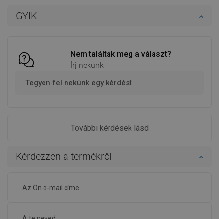
Kosárba
Kosárba
GYIK
Hasonlítsa
Hasonlítsa
favorite_border
Kedvenc
favorite_border
Kedvenc
össze
össze
Nem találták meg a választ?
Írj nekünk
Tegyen fel nekünk egy kérdést
További kérdések lásd
Kérdezzen a termékről