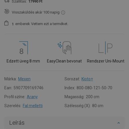
Szállítás:
17990 Ft
Visszaküldés akár 100 napig
emberek
Vettem ezt a terméket.
1
Edzett üveg 8 mm
EasyClean bevonat
Rendszer Uni-Mount
Márka:
Mexen
Sorozat:
Kioto+
Ean:
5907709169746
Index:
800-080-121-50-70
Profil színe:
Arany
Magasság:
200 cm
Szerelés:
Fal melletti
Szélesség (X):
80 cm
Leírás