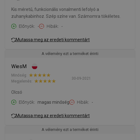
Kis méretű, funkcionális vonalmenti lefolyó a
zuhanykabinhoz. Szép színe van. Számomra tökéletes.
Előnyök
-
Hibák
-
Mutassa meg az eredeti kommentárt
A vélemény ezt a terméket érinti
WiesM
Minőség:
30-09-2021
Megjelenés:
Olcsó
Előnyök
magas minőség
Hibák
-
Mutassa meg az eredeti kommentárt
A vélemény ezt a terméket érinti