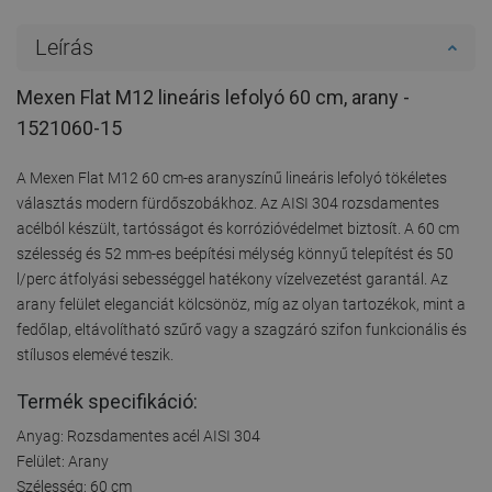
Leírás
Mexen Flat M12 lineáris lefolyó 60 cm, arany -
1521060-15
A Mexen Flat M12 60 cm-es aranyszínű lineáris lefolyó tökéletes
választás modern fürdőszobákhoz. Az AISI 304 rozsdamentes
acélból készült, tartósságot és korrózióvédelmet biztosít. A 60 cm
szélesség és 52 mm-es beépítési mélység könnyű telepítést és 50
l/perc átfolyási sebességgel hatékony vízelvezetést garantál. Az
arany felület eleganciát kölcsönöz, míg az olyan tartozékok, mint a
fedőlap, eltávolítható szűrő vagy a szagzáró szifon funkcionális és
stílusos elemévé teszik.
Termék specifikáció:
Anyag: Rozsdamentes acél AISI 304
Felület: Arany
Szélesség: 60 cm