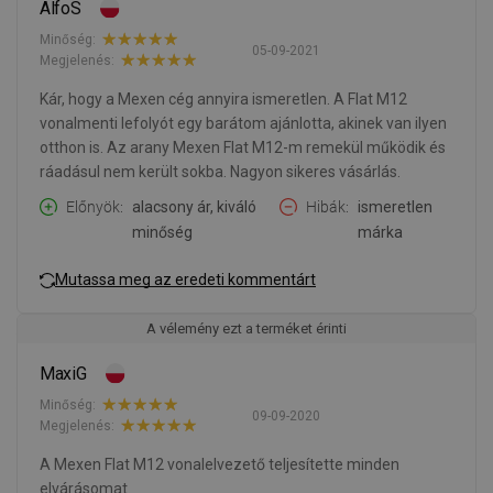
AlfoS
Minőség:
05-09-2021
Megjelenés:
Kár, hogy a Mexen cég annyira ismeretlen. A Flat M12
vonalmenti lefolyót egy barátom ajánlotta, akinek van ilyen
otthon is. Az arany Mexen Flat M12-m remekül működik és
ráadásul nem került sokba. Nagyon sikeres vásárlás.
Előnyök
alacsony ár, kiváló
Hibák
ismeretlen
minőség
márka
Mutassa meg az eredeti kommentárt
A vélemény ezt a terméket érinti
MaxiG
Minőség:
09-09-2020
Megjelenés:
A Mexen Flat M12 vonalelvezető teljesítette minden
elvárásomat.