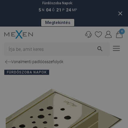
Fürdőszoba Napok:
5
04
21
23
N
Ó
P
MP
close
Megtekintés
0
search
Vonalmenti padlóösszefolyók
FÜRDŐSZOBA NAPOK