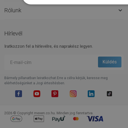
Rólunk

Hírlevél
Iratkozzon fel a hírlevélre, és naprakész legyen.
Bármely pillanatban leiratkozhat.Erre a célra kérjük, keresse meg
elérhetőségünket a Jogi értesítésben.
Facebook
YouTube
Pinterest
Instagram
LinkedIn
TikTok
2026 © Copyright mexen.co.hu. Minden jog fenntartva.