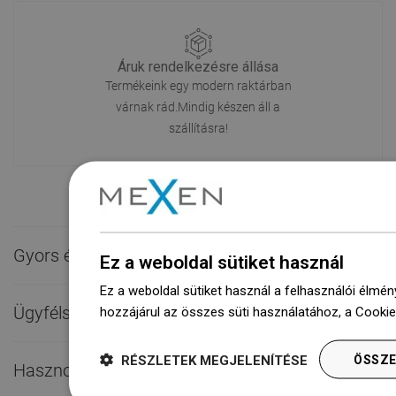
Áruk rendelkezésre állása
Termékeink egy modern raktárban
várnak rád.Mindig készen áll a
szállításra!
Gyors érintkezés

Ez a weboldal sütiket használ
Ez a weboldal sütiket használ a felhasználói élmén
Ügyfélszolgálat

hozzájárul az összes süti használatához, a Cooki
RÉSZLETEK MEGJELENÍTÉSE
ÖSSZE
Hasznos linkek
