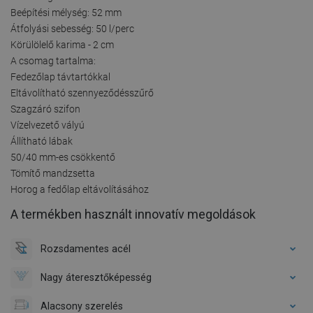
Beépítési mélység: 52 mm
Átfolyási sebesség: 50 l/perc
Körülölelő karima - 2 cm
A csomag tartalma:
Fedezőlap távtartókkal
Eltávolítható szennyeződésszűrő
Szagzáró szifon
Vízelvezető vályú
Állítható lábak
50/40 mm-es csökkentő
Tömítő mandzsetta
Horog a fedőlap eltávolításához
A termékben használt innovatív megoldások
Rozsdamentes acél
Nagy áteresztőképesség
Alacsony szerelés