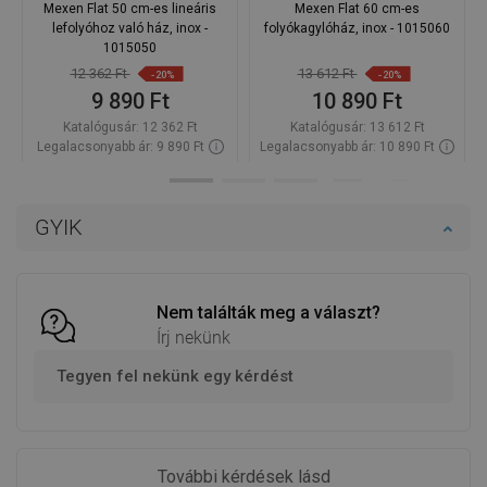
Mexen Flat 50 cm-es lineáris
Mexen Flat 60 cm-es
lefolyóhoz való ház, inox -
folyókagylóház, inox - 1015060
1015050
12 362 Ft
13 612 Ft
-20%
-20%
9 890 Ft
10 890 Ft
Katalógusár:
12 362 Ft
Katalógusár:
13 612 Ft
Legalacsonyabb ár: 9 890 Ft
Legalacsonyabb ár: 10 890 Ft
Termék elérhetősége:
Raktáron
Termék elérhetősége:
Raktáron
Kosárba
Kosárba
GYIK
Hasonlítsa
Hasonlítsa
favorite_border
Kedvenc
favorite_border
Kedvenc
össze
össze
Nem találták meg a választ?
Írj nekünk
Tegyen fel nekünk egy kérdést
További kérdések lásd