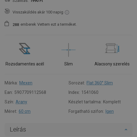
Szállítás:
1990 Ft
Visszaküldés akár 100 napig
emberek
Vettem ezt a terméket.
2
8
8
Rozsdamentes acél
Slim
Alacsony szerelés
Márka:
Mexen
Sorozat:
Flat 360° Slim
Ean:
5907709112568
Index:
1541060
Szín:
Arany
Készlet tartalma:
Komplett
Méret:
60 cm
Forgatható szifon:
Igen
Leírás