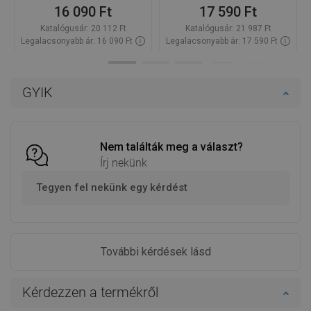
16 090 Ft
17 590 Ft
Katalógusár:
20 112 Ft
Katalógusár:
21 987 Ft
Legalacsonyabb ár: 16 090 Ft
Legalacsonyabb ár: 17 590 Ft
Termék elérhetősége:
Raktáron
Termék elérhetősége:
Raktáron
Kosárba
Kosárba
GYIK
Hasonlítsa
Hasonlítsa
favorite_border
Kedvenc
favorite_border
Kedvenc
össze
össze
Nem találták meg a választ?
Írj nekünk
Tegyen fel nekünk egy kérdést
További kérdések lásd
Kérdezzen a termékről