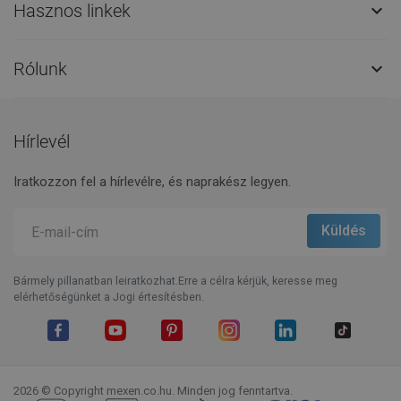
Hasznos linkek

Rólunk

Hírlevél
Iratkozzon fel a hírlevélre, és naprakész legyen.
Bármely pillanatban leiratkozhat.Erre a célra kérjük, keresse meg
elérhetőségünket a Jogi értesítésben.
Facebook
YouTube
Pinterest
Instagram
LinkedIn
TikTok
2026 © Copyright mexen.co.hu. Minden jog fenntartva.