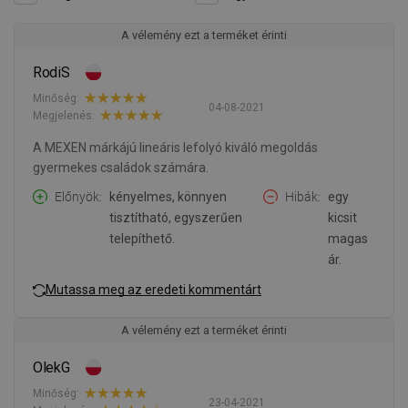
A vélemény ezt a terméket érinti
RodiS
Minőség:
04-08-2021
Megjelenés:
A MEXEN márkájú lineáris lefolyó kiváló megoldás
gyermekes családok számára.
Előnyök
kényelmes, könnyen
Hibák
egy
tisztítható, egyszerűen
kicsit
telepíthető.
magas
ár.
Mutassa meg az eredeti kommentárt
A vélemény ezt a terméket érinti
OlekG
Minőség:
23-04-2021