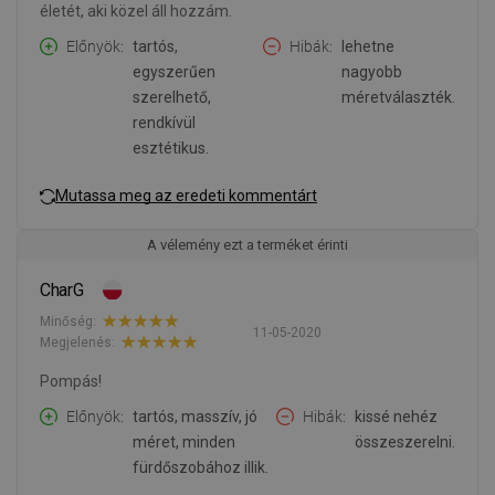
életét, aki közel áll hozzám.
Előnyök
tartós,
Hibák
lehetne
egyszerűen
nagyobb
szerelhető,
méretválaszték.
rendkívül
esztétikus.
Mutassa meg az eredeti kommentárt
A vélemény ezt a terméket érinti
CharG
Minőség:
11-05-2020
Megjelenés:
Pompás!
Előnyök
tartós, masszív, jó
Hibák
kissé nehéz
méret, minden
összeszerelni.
fürdőszobához illik.