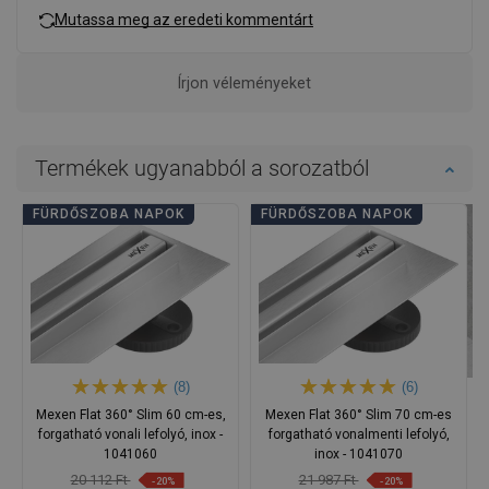
Mutassa meg az eredeti kommentárt
Írjon véleményeket
Termékek ugyanabból a sorozatból
FÜRDŐSZOBA NAPOK
FÜRDŐSZOBA NAPOK
(8)
(6)
Mexen Flat 360° Slim 60 cm-es,
Mexen Flat 360° Slim 70 cm-es
forgatható vonali lefolyó, inox -
forgatható vonalmenti lefolyó,
1041060
inox - 1041070
20 112 Ft
21 987 Ft
-20%
-20%