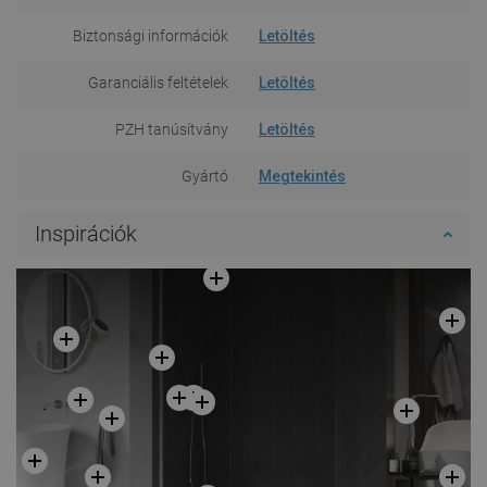
Biztonsági információk
Letöltés
Garanciális feltételek
Letöltés
PZH tanúsítvány
Letöltés
Gyártó
Megtekintés
Inspirációk