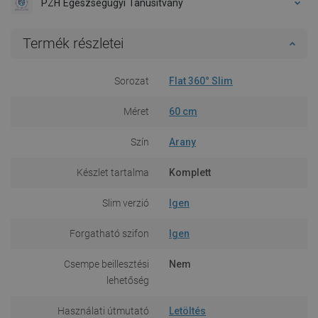
PZH Egészségügyi Tanúsítvány
Termék részletei
Sorozat
Flat 360° Slim
Méret
60 cm
Szín
Arany
Készlet tartalma
Komplett
Slim verzió
Igen
Forgatható szifon
Igen
Csempe beillesztési
Nem
lehetőség
Használati útmutató
Letöltés