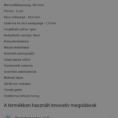
Áteresztőképesség: 50 l/min
Perem - 2 cm
Rács mélysége - 23,5 mm
Csatorna és rács vastagsága - 1,2 mm
Forgatható szifon: Igen
Beépíthető csempe: Nem
A készlet tartalma:
Maszk távtartókkal
Kivehető szennyszűrő
Szagcsapda szifon
Vízelvezető csatorna
Szerelési stabilizátorok
Állítható lábak
50/40 mm reduktor
Tömítő gallér
Fedőlemez kihúzó horog
A termékben használt innovatív megoldások