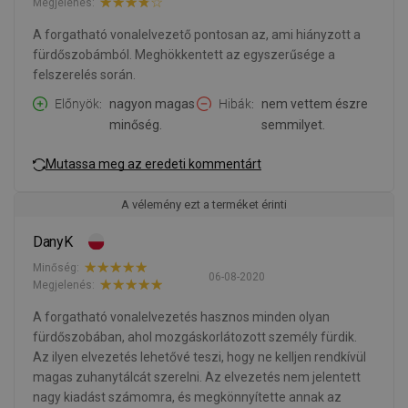
Megjelenés:
A forgatható vonalelvezető pontosan az, ami hiányzott a
fürdőszobámból. Meghökkentett az egyszerűsége a
felszerelés során.
Előnyök
nagyon magas
Hibák
nem vettem észre
minőség.
semmilyet.
Mutassa meg az eredeti kommentárt
A vélemény ezt a terméket érinti
DanyK
Minőség:
06-08-2020
Megjelenés:
A forgatható vonalelvezetés hasznos minden olyan
fürdőszobában, ahol mozgáskorlátozott személy fürdik.
Az ilyen elvezetés lehetővé teszi, hogy ne kelljen rendkívül
magas zuhanytálcát szerelni. Az elvezetés nem jelentett
nagy kiadást számomra, és megkönnyítette annak az