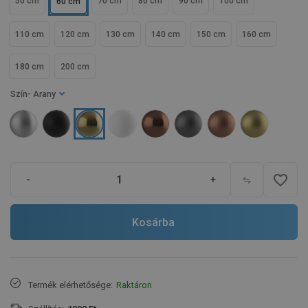
50 cm
70 cm
80 cm
90 cm
100 cm
60 cm
110 cm
120 cm
130 cm
140 cm
150 cm
160 cm
180 cm
200 cm
Szín
- Arany
favorite_border
-
+
Kosárba
Termék elérhetősége:
Raktáron