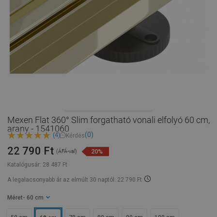
Mexen Flat 360° Slim forgatható vonali elfolyó 60 cm,
arany - 1541060
(0)
(4)
Kérdés
22 790 Ft
20%
(ÁFÁ-val)
Katalógusár:
28 487 Ft
A legalacsonyabb ár az elmúlt 30 naptól: 22 790 Ft
Méret
- 60 cm