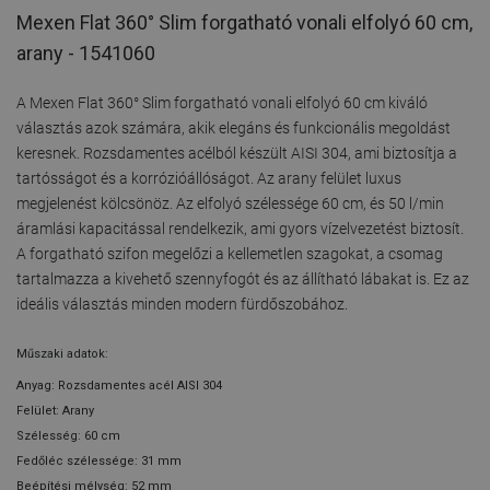
Mexen Flat 360° Slim forgatható vonali elfolyó 60 cm,
arany - 1541060
A Mexen Flat 360° Slim forgatható vonali elfolyó 60 cm kiváló
választás azok számára, akik elegáns és funkcionális megoldást
keresnek. Rozsdamentes acélból készült AISI 304, ami biztosítja a
tartósságot és a korrózióállóságot. Az arany felület luxus
megjelenést kölcsönöz. Az elfolyó szélessége 60 cm, és 50 l/min
áramlási kapacitással rendelkezik, ami gyors vízelvezetést biztosít.
A forgatható szifon megelőzi a kellemetlen szagokat, a csomag
tartalmazza a kivehető szennyfogót és az állítható lábakat is. Ez az
ideális választás minden modern fürdőszobához.
Műszaki adatok:
Anyag: Rozsdamentes acél AISI 304
Felület: Arany
Szélesség: 60 cm
Fedőléc szélessége: 31 mm
Beépítési mélység: 52 mm