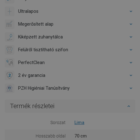
Ultralapos
Megerősített alap
Kiképzett zuhanytálca
Felülről tisztítható szifon
PerfectClean
2 év garancia
PZH Higiéniai Tanúsítvány
Termék részletei
Sorozat
Lima
Hosszabb oldal
70 cm