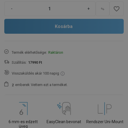
favorite_border
-
+
Kosárba
Termék elérhetősége:
Raktáron
Szállítás:
17990 Ft
Visszaküldés akár 100 napig
emberek
Vettem ezt a terméket.
2
6 mm-es edzett
EasyClean bevonat
Rendszer Uni-Mount
üveg