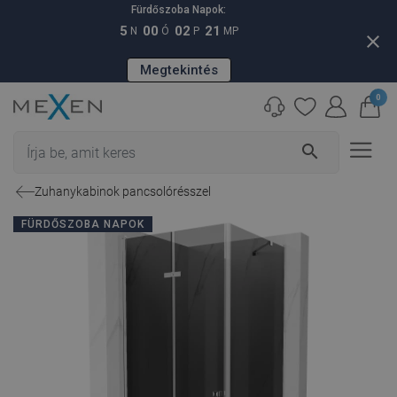
Fürdőszoba Napok:
5
00
02
20
N
Ó
P
MP
close
Megtekintés
0
search
Zuhanykabinok pancsolórésszel
FÜRDŐSZOBA NAPOK