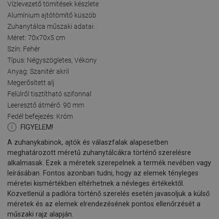
Vízlevezető tömítések készlete
Alumínium ajtótömítő küszöb
Zuhanytálca műszaki adatai:
Méret: 70x70x5 cm
Szín: Fehér
Típus: Négyszögletes, Vékony
Anyag: Szanitér akril
Megerősített alj
Felülről tisztítható szifonnal
Leeresztő átmérő: 90 mm
Fedél befejezés: Króm
FIGYELEM!
A zuhanykabinok, ajtók és válaszfalak alapesetben
meghatározott méretű zuhanytálcákra történő szerelésre
alkalmasak. Ezek a méretek szerepelnek a termék nevében vagy
leírásában. Fontos azonban tudni, hogy az elemek tényleges
méretei kismértékben eltérhetnek a névleges értékektől.
Közvetlenül a padlóra történő szerelés esetén javasoljuk a külső
méretek és az elemek elrendezésének pontos ellenőrzését a
műszaki rajz alapján.