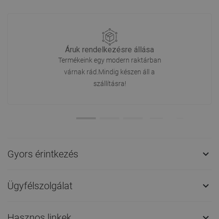
Áruk rendelkezésre állása
Termékeink egy modern raktárban
várnak rád.Mindig készen áll a
szállításra!
Gyors érintkezés

Ügyfélszolgálat

Hasznos linkek
