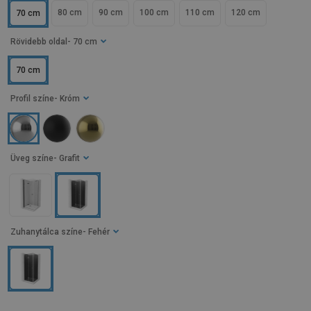
80 cm
90 cm
100 cm
110 cm
120 cm
70 cm
Rövidebb oldal
- 70 cm
70 cm
Profil színe
- Króm
Üveg színe
- Grafit
Zuhanytálca színe
- Fehér