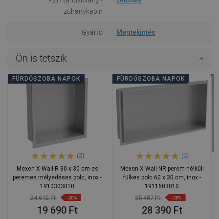
zuhanykabin
Gyártó
Megtekintés
Ön is tetszik
FÜRDŐSZOBA NAPOK
FÜRDŐSZOBA NAPOK
(2)
(3)
Mexen X-Wall-R 30 x 30 cm-es
Mexen X-Wall-NR perem nélküli
peremes mélyedéses polc, inox -
fülkes polc 60 x 30 cm, inox -
1910303010
1911603010
24 612 Ft
35 487 Ft
-20%
-20%
19 690 Ft
28 390 Ft