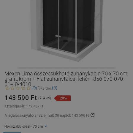
Mexen Lima összecsukható zuhanykabin 70 x 70 cm,
grafit, króm + Flat zuhanytálca, fehér - 856-070-070-
01-40-4010
(0)
(0)
Kérdés
143 590 Ft
20%
(ÁFÁ-val)
Katalógusár:
179 487 Ft
A legalacsonyabb ár az elmúlt 30 naptól: 143 590 Ft
Hosszabb oldal
- 70 cm