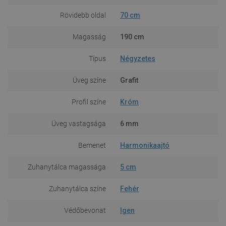
Rövidebb oldal
70 cm
Magasság
190 cm
Típus
Négyzetes
Üveg színe
Grafit
Profil színe
Króm
Üveg vastagsága
6 mm
Bemenet
Harmonikaajtó
Zuhanytálca magassága
5 cm
Zuhanytálca színe
Fehér
Védőbevonat
Igen