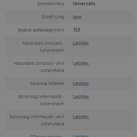
Szerelési irány
Univerzális
Edzett üveg
Igen
Bejárat szélessége (mm)
725
Használati útmutató -
Letöltés
zuhanykabin
Használati útmutató - akril
Letöltés
zuhanytálca
Garancia feltételei
Letöltés
Biztonsági információk -
Letöltés
zuhanykabin
Biztonsági információk - akril
Letöltés
zuhanytálca
PZH tanúsítvány -
Letöltés