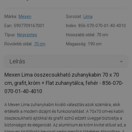
Márka:
Mexen
Sorozat:
Lima
Ean:
5907709167001
Index:
856-070-070-01-40-4010
Típus:
Négyzetes
Hosszabb oldal:
70 cm
Rövidebb oldal:
70 cm
Magasság:
190 cm
Leírás
Mexen Lima összecsukható zuhanykabin 70 x 70
cm, grafit, króm + Flat zuhanytálca, fehér - 856-070-
070-01-40-4010
A Mexen Lima zuhanykabin kiváló választás azok számára, akik
értékelik a modern dizájnt és funkcionalitást. A 70x70 cm-es kabin
összecsukható ajtókkal és grafit színű edzett üveggel biztosítja a
biztonságot és eleganciát. Az alumínium és króm kivitel stílust ad, a
könnyen tisztítható bevonat pedig megőrzi tökéletes állapotban. A