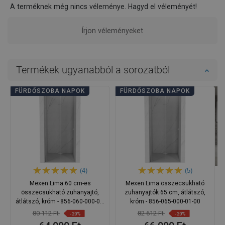
A terméknek még nincs véleménye. Hagyd el véleményét!
Írjon véleményeket
Termékek ugyanabból a sorozatból
FÜRDŐSZOBA NAPOK
FÜRDŐSZOBA NAPOK
(4)
(5)
Mexen Lima 60 cm-es
Mexen Lima összecsukható
összecsukható zuhanyajtó,
zuhanyajtók 65 cm, átlátszó,
átlátszó, króm - 856-060-000-01-
króm - 856-065-000-01-00
00
80 112 Ft
82 612 Ft
-20%
-20%