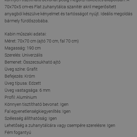
70x70x5 cm-es Flat zuhanytálca szanitér akril megerősített
anyagból készülve kényelmet és tartósságot nyújt. Ideális megoldás
bármely fürdőszobába.
Kabin műszaki adatai:
Méret: 70x70 cm (ajtó 70 cm, fal 70 cm)
Magasság: 190 cm
Szerelés: Univerzális
Bemenet: Összecsukható ajtó
Üveg színe: Grafit
Befejezés: Króm
Üveg típusa: Edzett
Üveg vastagsága: 6 mm
Profil: Alumínium
Könnyen tisztítható bevonat: Igen
Fal egyenetlenségkiegyenlítés: Igen
Szélesség állíthatóság: Igen
Lehetőség a zuhanytálcára vagy csempére szerelésre: Igen
Fém fogantyú