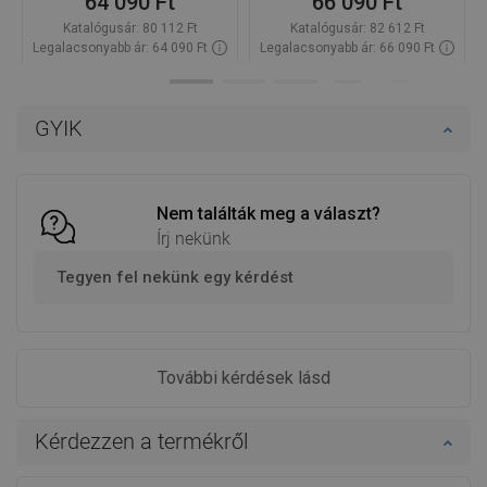
64 090 Ft
66 090 Ft
Katalógusár:
80 112 Ft
Katalógusár:
82 612 Ft
Legalacsonyabb ár: 64 090 Ft
Legalacsonyabb ár: 66 090 Ft
Termék elérhetősége:
Raktáron
Termék elérhetősége:
Raktáron
Kosárba
Kosárba
GYIK
Hasonlítsa
Hasonlítsa
favorite_border
Kedvenc
favorite_border
Kedvenc
össze
össze
Nem találták meg a választ?
Írj nekünk
Tegyen fel nekünk egy kérdést
További kérdések lásd
Kérdezzen a termékről