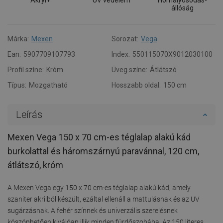
állóság
Márka:
Mexen
Sorozat:
Vega
Ean:
5907709107793
Index:
550115070X9012030100
Profil színe:
Króm
Üveg színe:
Átlátszó
Típus:
Mozgatható
Hosszabb oldal:
150 cm
Leírás
Mexen Vega 150 x 70 cm-es téglalap alakú kád
burkolattal és háromszárnyú paravánnal, 120 cm,
átlátszó, króm
A Mexen Vega egy 150 x 70 cm-es téglalap alakú kád, amely
szaniter akrilból készült, ezáltal ellenáll a mattulásnak és az UV
sugárzásnak. A fehér színnek és univerzális szerelésnek
köszönhetően kiválóan illik minden fürdőszobába. Az 150 literes