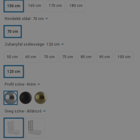
160 cm
170 cm
180 cm
150 cm
Rövidebb oldal
- 70 cm
70 cm
Zuhanyfal szélessége
- 120 cm
50 cm
60 cm
70 cm
75 cm
80 cm
90 cm
100 cm
120 cm
Profil színe
- Króm
Üveg színe
- Átlátszó