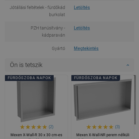
Jótállási feltételek - fürdőkád
Letöltés
burkolat
PZH tanúsítvány -
Letöltés
kádparaván
Gyártó
Megtekintés
Ön is tetszik
FÜRDŐSZOBA NAPOK
FÜRDŐSZOBA NAPOK
(2)
(3)
Mexen X-Wall-R 30 x 30 cm-es
Mexen X-Wall-NR perem nélküli