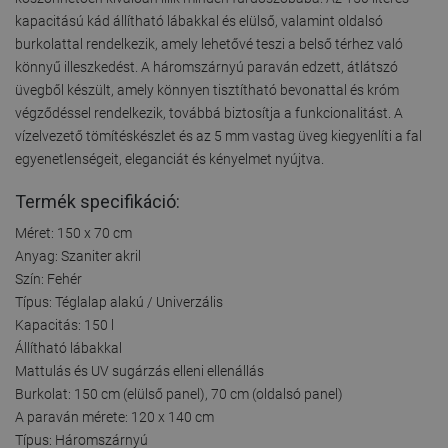
kapacitású kád állítható lábakkal és elülső, valamint oldalsó
burkolattal rendelkezik, amely lehetővé teszi a belső térhez való
könnyű illeszkedést. A háromszárnyú paraván edzett, átlátszó
üvegből készült, amely könnyen tisztítható bevonattal és króm
végződéssel rendelkezik, továbbá biztosítja a funkcionalitást. A
vízelvezető tömítéskészlet és az 5 mm vastag üveg kiegyenlíti a fal
egyenetlenségeit, eleganciát és kényelmet nyújtva.
Termék specifikáció:
Méret: 150 x 70 cm
Anyag: Szaniter akril
Szín: Fehér
Típus: Téglalap alakú / Univerzális
Kapacitás: 150 l
Állítható lábakkal
Mattulás és UV sugárzás elleni ellenállás
Burkolat: 150 cm (elülső panel), 70 cm (oldalsó panel)
A paraván mérete: 120 x 140 cm
Típus: Háromszárnyú