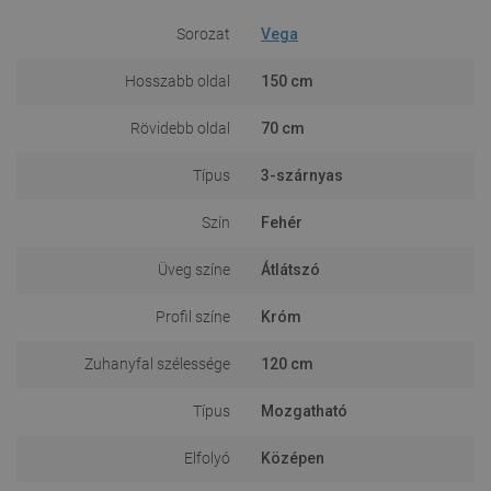
Sorozat
Vega
Hosszabb oldal
150 cm
Rövidebb oldal
70 cm
Típus
3-szárnyas
Szín
Fehér
Üveg színe
Átlátszó
Profil színe
Króm
Zuhanyfal szélessége
120 cm
Típus
Mozgatható
Elfolyó
Középen