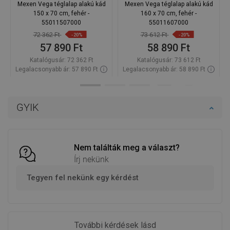
Mexen Vega téglalap alakú kád
Mexen Vega téglalap alakú kád
150 x 70 cm, fehér -
160 x 70 cm, fehér -
55011507000
55011607000
72 362 Ft
73 612 Ft
-20%
-20%
57 890 Ft
58 890 Ft
Katalógusár:
72 362 Ft
Katalógusár:
73 612 Ft
Legalacsonyabb ár: 57 890 Ft
Legalacsonyabb ár: 58 890 Ft
Termék elérhetősége:
Raktáron
Termék elérhetősége:
Raktáron
Kosárba
Kosárba
GYIK
Hasonlítsa
Hasonlítsa
favorite_border
Kedvenc
favorite_border
Kedvenc
össze
össze
Nem találták meg a választ?
Írj nekünk
Tegyen fel nekünk egy kérdést
További kérdések lásd