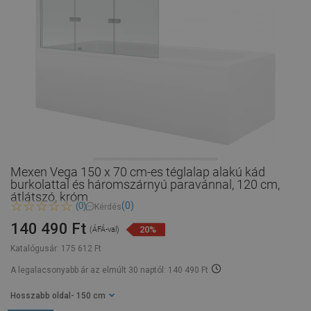
Mexen Vega 150 x 70 cm-es téglalap alakú kád
burkolattal és háromszárnyú paravánnal, 120 cm,
átlátszó, króm
(0)
(0)
Kérdés
140 490 Ft
20%
(ÁFÁ-val)
Katalógusár:
175 612 Ft
A legalacsonyabb ár az elmúlt 30 naptól: 140 490 Ft
Hosszabb oldal
- 150 cm