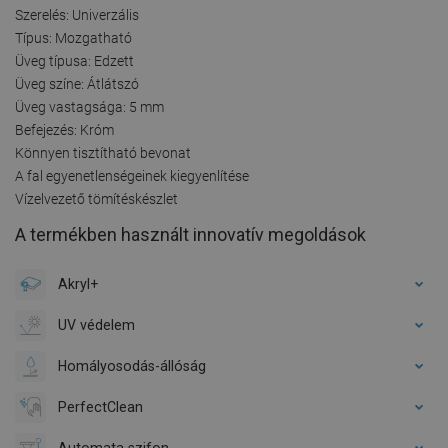
Szerelés: Univerzális
Típus: Mozgatható
Üveg típusa: Edzett
Üveg színe: Átlátszó
Üveg vastagsága: 5 mm
Befejezés: Króm
Könnyen tisztítható bevonat
A fal egyenetlenségeinek kiegyenlítése
Vízelvezető tömítéskészlet
A termékben használt innovatív megoldások
Akryl+
UV védelem
Homályosodás-állóság
PerfectClean
Automata szifon