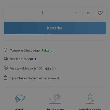
favorite_border
-
+
Kosárba
Termék elérhetősége:
Raktáron
Szállítás:
17990 Ft
Visszaküldés akár 100 napig
emberek
Vettem ezt a terméket.
1
9
Akryl+
UV védelem
Homályosodás-