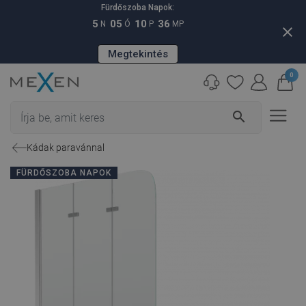
Fürdőszoba Napok:
5
05
10
36
N
Ó
P
MP
close
Megtekintés
0
search
Kádak paravánnal
FÜRDŐSZOBA NAPOK