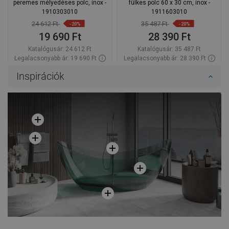
peremes mélyedéses polc, inox -
fülkes polc 60 x 30 cm, inox -
1910303010
1911603010
24 612 Ft
35 487 Ft
-20%
-20%
19 690 Ft
28 390 Ft
Katalógusár:
24 612 Ft
Katalógusár:
35 487 Ft
Legalacsonyabb ár: 19 690 Ft
Legalacsonyabb ár: 28 390 Ft
Termék elérhetősége:
Raktáron
Termék elérhetősége:
Raktáron
Inspirációk
Kosárba
Kosárba
Hasonlítsa
Hasonlítsa
favorite_border
Kedvenc
favorite_border
Kedvenc
össze
össze