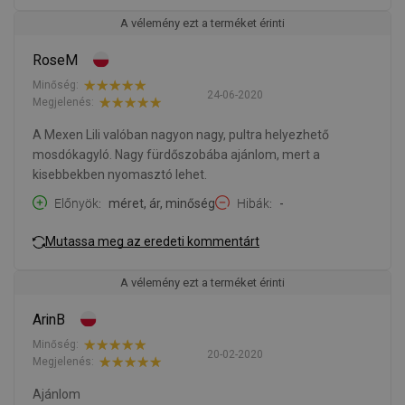
A vélemény ezt a terméket érinti
RoseM
Minőség:
24-06-2020
Megjelenés:
A Mexen Lili valóban nagyon nagy, pultra helyezhető
mosdókagyló. Nagy fürdőszobába ajánlom, mert a
kisebbekben nyomasztó lehet.
Előnyök
méret, ár, minőség
Hibák
-
Mutassa meg az eredeti kommentárt
A vélemény ezt a terméket érinti
ArinB
Minőség:
20-02-2020
Megjelenés:
Ajánlom