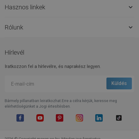
Hasznos linkek

Rólunk

Hírlevél
Iratkozzon fel a hírlevélre, és naprakész legyen.
Bármely pillanatban leiratkozhat.Erre a célra kérjük, keresse meg
elérhetőségünket a Jogi értesítésben.
Facebook
YouTube
Pinterest
Instagram
LinkedIn
TikTok
2026 © Copyright mexen.co.hu. Minden jog fenntartva.