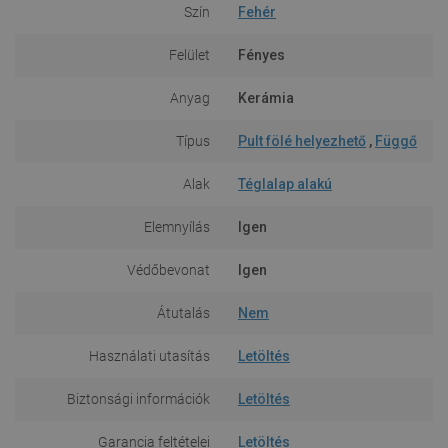
Szín
Fehér
Felület
Fényes
Anyag
Kerámia
Típus
Pult fölé helyezhető
,
Függő
Alak
Téglalap alakú
Elemnyílás
Igen
Védőbevonat
Igen
Átutalás
Nem
Használati utasítás
Letöltés
Biztonsági információk
Letöltés
Garancia feltételei
Letöltés