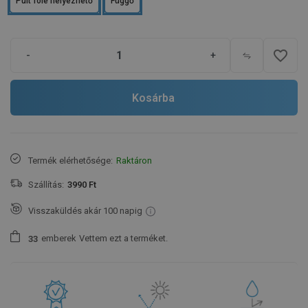
Pult fölé helyezhető
Függő
favorite_border
-
+
Kosárba
Termék elérhetősége:
Raktáron
Szállítás:
3990 Ft
Visszaküldés akár 100 napig
emberek
Vettem ezt a terméket.
3
3