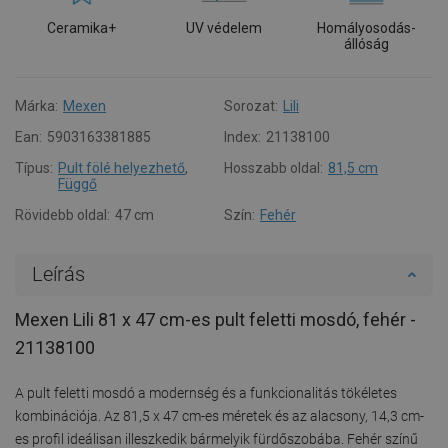
Ceramika+
UV védelem
Homályosodás-
állóság
Márka:
Mexen
Sorozat:
Lili
Ean:
5903163381885
Index:
21138100
Típus:
Pult fölé helyezhető
,
Hosszabb oldal:
81,5 cm
Függő
Rövidebb oldal:
47 cm
Szín:
Fehér
Leírás
Mexen Lili 81 x 47 cm-es pult feletti mosdó, fehér -
21138100
A pult feletti mosdó a modernség és a funkcionalitás tökéletes
kombinációja. Az 81,5 x 47 cm-es méretek és az alacsony, 14,3 cm-
es profil ideálisan illeszkedik bármelyik fürdőszobába. Fehér színű