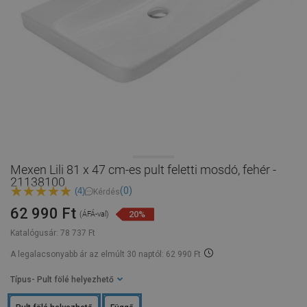
Mexen Lili 81 x 47 cm-es pult feletti mosdó, fehér -
21138100
(0)
(4)
Kérdés
62 990 Ft
20%
(ÁFÁ-val)
Katalógusár:
78 737 Ft
A legalacsonyabb ár az elmúlt 30 naptól: 62 990 Ft
Típus
- Pult fölé helyezhető