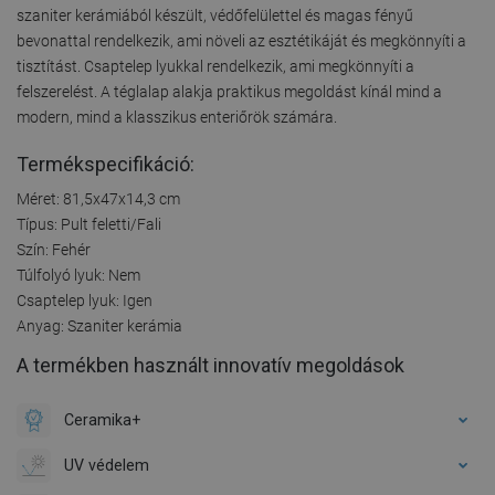
szaniter kerámiából készült, védőfelülettel és magas fényű
bevonattal rendelkezik, ami növeli az esztétikáját és megkönnyíti a
tisztítást. Csaptelep lyukkal rendelkezik, ami megkönnyíti a
felszerelést. A téglalap alakja praktikus megoldást kínál mind a
modern, mind a klasszikus enteriőrök számára.
Termékspecifikáció:
Méret: 81,5x47x14,3 cm
Típus: Pult feletti/Fali
Szín: Fehér
Túlfolyó lyuk: Nem
Csaptelep lyuk: Igen
Anyag: Szaniter kerámia
A termékben használt innovatív megoldások
Ceramika+
UV védelem