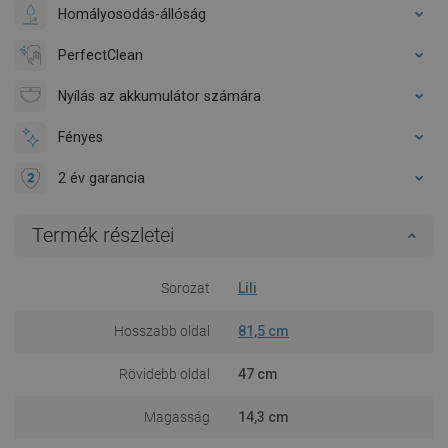
Homályosodás-állóság
PerfectClean
Nyílás az akkumulátor számára
Fényes
2 év garancia
Termék részletei
Sorozat
Lili
Hosszabb oldal
81,5 cm
Rövidebb oldal
47 cm
Magasság
14,3 cm