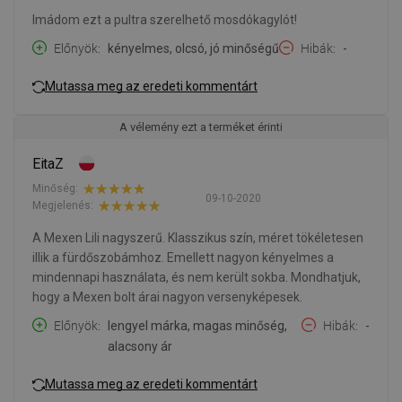
Imádom ezt a pultra szerelhető mosdókagylót!
Előnyök
kényelmes, olcsó, jó minőségű
Hibák
-
Mutassa meg az eredeti kommentárt
A vélemény ezt a terméket érinti
EitaZ
Minőség:
09-10-2020
Megjelenés:
A Mexen Lili nagyszerű. Klasszikus szín, méret tökéletesen
illik a fürdőszobámhoz. Emellett nagyon kényelmes a
mindennapi használata, és nem került sokba. Mondhatjuk,
hogy a Mexen bolt árai nagyon versenyképesek.
Előnyök
lengyel márka, magas minőség,
Hibák
-
alacsony ár
Mutassa meg az eredeti kommentárt