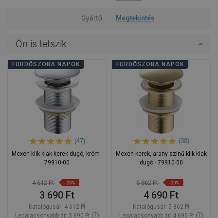
Gyártó
Megtekintés
Ön is tetszik
FÜRDŐSZOBA NAPOK
FÜRDŐSZOBA NAPOK
(47)
(38)
Mexen klik-klak kerek dugó, króm -
Mexen kerek, arany színű klik-klak
79910-00
dugó - 79910-50
4 612 Ft
5 862 Ft
-20%
-20%
3 690 Ft
4 690 Ft
Katalógusár:
4 612 Ft
Katalógusár:
5 862 Ft
Legalacsonyabb ár: 3 690 Ft
Legalacsonyabb ár: 4 690 Ft