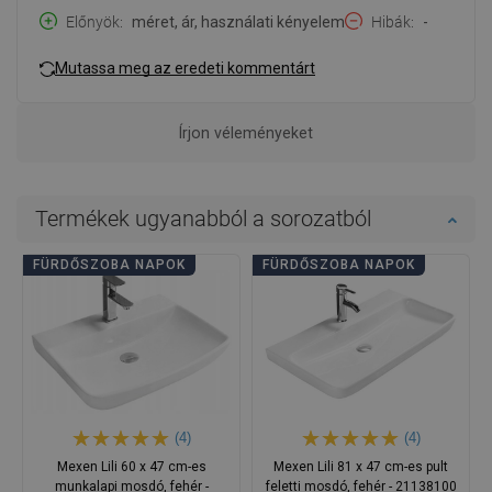
Előnyök
méret, ár, használati kényelem
Hibák
-
Mutassa meg az eredeti kommentárt
Írjon véleményeket
Termékek ugyanabból a sorozatból
FÜRDŐSZOBA NAPOK
FÜRDŐSZOBA NAPOK
(4)
(4)
Mexen Lili 60 x 47 cm-es
Mexen Lili 81 x 47 cm-es pult
munkalapi mosdó, fehér -
feletti mosdó, fehér - 21138100