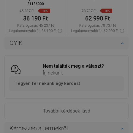
21136000
45 237 Ft
78 737 Ft
-20%
-20%
36 190 Ft
62 990 Ft
Katalógusár:
45 237 Ft
Katalógusár:
78 737 Ft
Legalacsonyabb ár: 36 190 Ft
Legalacsonyabb ár: 62 990 Ft
Termék elérhetősége:
Raktáron
Termék elérhetősége:
Raktáron
GYIK
Kosárba
Kosárba
Hasonlítsa
Hasonlítsa
favorite_border
Kedvenc
favorite_border
Kedvenc
össze
össze
Nem találták meg a választ?
Írj nekünk
Tegyen fel nekünk egy kérdést
További kérdések lásd
Kérdezzen a termékről