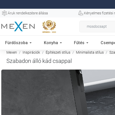
Áruk rendelkezésre állása
Kényelmes fizetési
Fürdőszoba
Konyha
Fűtés
Csemp
Mexen
Inspirációk
Építészeti stílus
Minimalista stílus
Sza
Szabadon álló kád csappal