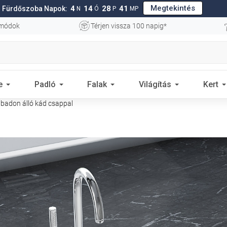
Megtekintés
4
14
28
40
Fürdőszoba Napok:
N
Ó
P
MP
 módok
Térjen vissza 100 napig*
e
Padló
Falak
Világítás
Kert
badon álló kád csappal