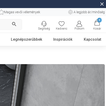
close
Magas vevői vélemények
A legjobb ár/minőség
0
search
Segítség
Kedvenc
Fiókom
Kosár
Legnépszerűbbek
Inspirációk
Kapcsolat