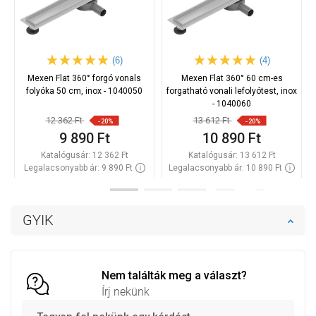
(6)
(4)
Mexen Flat 360° forgó vonals
Mexen Flat 360° 60 cm-es
folyóka 50 cm, inox - 1040050
forgatható vonali lefolyótest, inox
- 1040060
12 362 Ft
13 612 Ft
-20%
-20%
9 890 Ft
10 890 Ft
Katalógusár:
12 362 Ft
Katalógusár:
13 612 Ft
Legalacsonyabb ár: 9 890 Ft
Legalacsonyabb ár: 10 890 Ft
Termék elérhetősége:
Raktáron
Termék elérhetősége:
Raktáron
Kosárba
Kosárba
GYIK
Hasonlítsa
Hasonlítsa
favorite_border
Kedvenc
favorite_border
Kedvenc
össze
össze
Nem találták meg a választ?
Írj nekünk