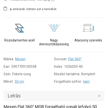
emberek
Vettem ezt a terméket.
6
Rozsdamentes acél
Nagy
Alacsony szerelés
áteresztőképesség
Márka:
Mexen
Sorozat:
Flat 360°
Ean:
5907709100558
Index:
1026050-40
Szín:
Fekete üveg
Készlet tartalma:
Komplett
Méret:
50 cm
Forgatható szifon:
Igen
Leírás
Mexen Flat 360° MGB forgatható vonali lefolyó 50