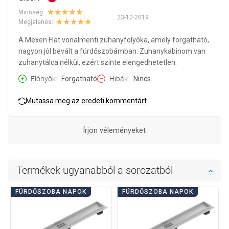
Minőség:
23-12-2019
Megjelenés:
A Mexen Flat vonalmenti zuhanyfolyóka, amely forgatható,
nagyon jól bevált a fürdőszobámban. Zuhanykabinom van
zuhanytálca nélkül, ezért szinte elengedhetetlen.
Előnyök
Forgatható
Hibák
Nincs.
Mutassa meg az eredeti kommentárt
Írjon véleményeket
Termékek ugyanabból a sorozatból
FÜRDŐSZOBA NAPOK
FÜRDŐSZOBA NAPOK