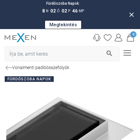
Fürdőszoba Napok:
8
02
02
45
N
Ó
P
MP
close
Megtekintés
0
search
Vonalmenti padlóösszefolyók
FÜRDŐSZOBA NAPOK