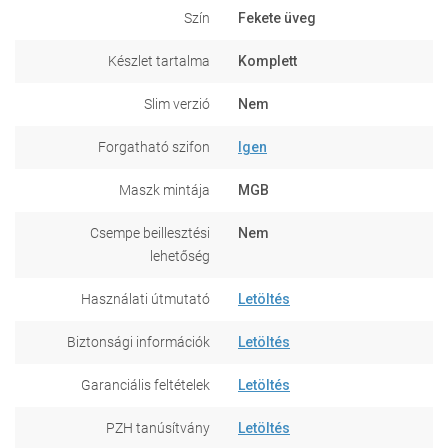
Szín
Fekete üveg
Készlet tartalma
Komplett
Slim verzió
Nem
Forgatható szifon
Igen
Maszk mintája
MGB
Csempe beillesztési
Nem
lehetőség
Használati útmutató
Letöltés
Biztonsági információk
Letöltés
Garanciális feltételek
Letöltés
PZH tanúsítvány
Letöltés