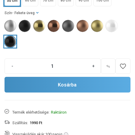
60 cm
70 cm
80 cm
90 cm
100 cm
50 cm
Szín
- Fekete üveg
favorite_border
-
+
Kosárba
Termék elérhetősége:
Raktáron
Szállítás:
1990 Ft
Visszaküldés akár 100 napig