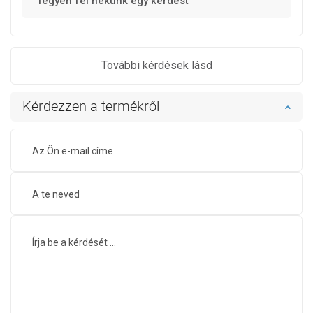
Tegyen fel nekünk egy kérdést
További kérdések lásd
Kérdezzen a termékről