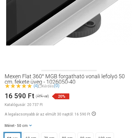
Mexen Flat 360° MGB forgatható vonali lefolyó 50
cm, fekete üveg - 1026050-40
(0)
(4)
Kérdés
16 590 Ft
20%
(ÁFÁ-val)
Katalógusár:
20 737 Ft
A legalacsonyabb ár az elmúlt 30 naptól: 16 590 Ft
Méret
- 50 cm