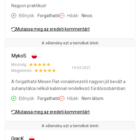
Nagyon praktikus!
Előnyök
Forgatható
Hibák
Nincs.
Mutassa meg az eredeti kommentárt
A vélemény ezt a terméket érinti
MykoS
Minőség:
19-03-2021
Megjelenés:
A forgatható Mexen Flat vonalelvezető nagyon jól bevált a
zuhanytálca nélküli kabinnal rendelkező fürdőszobámban.
Előnyök
Forgatható
Hibák
Nem látom.
Mutassa meg az eredeti kommentárt
A vélemény ezt a terméket érinti
GracK