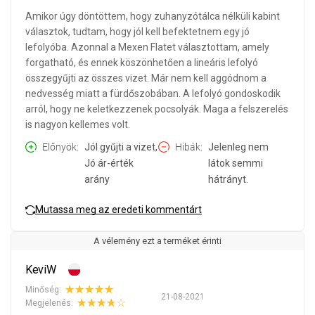
Amikor úgy döntöttem, hogy zuhanyzótálca nélküli kabint
választok, tudtam, hogy jól kell befektetnem egy jó
lefolyóba. Azonnal a Mexen Flatet választottam, amely
forgatható, és ennek köszönhetően a lineáris lefolyó
összegyűjti az összes vizet. Már nem kell aggódnom a
nedvesség miatt a fürdőszobában. A lefolyó gondoskodik
arról, hogy ne keletkezzenek pocsolyák. Maga a felszerelés
is nagyon kellemes volt.
Előnyök
Jól gyűjti a vizet,
Hibák
Jelenleg nem
Jó ár-érték
látok semmi
arány
hátrányt.
Mutassa meg az eredeti kommentárt
A vélemény ezt a terméket érinti
KeviW
Minőség:
21-08-2021
Megjelenés: