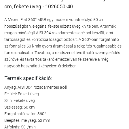
cm, fekete üveg - 1026050-40
A Mexen Flat 360° MGB egy modern vonali lefolyó 50 cm
hosszúságban, elegáns, fekete edzett üveg kivitelben. A termék
magas minőségű AISI 304 rozsdamentes acélból készült, ami
tartósságot és korrózióállóságot biztosít. A 360°-ban forgatható
szifonnal és 50 l/min gyors áramlással a telepítés rugalmasabb és
funkcionálisabb. Továbbá, a rendszer eltávolítható szennyeződés
szűrővel és távtartós takarólemezzel van felszerelve a még
nagyobb használati kényelem érdekében.
Termék specifikáció:
Anyag: AISI 304 rozsdamentes acél
Felület: Edzett üveg
Szín: Fekete üveg
Szélesség: 50 cm
Forgatható szifon 360°
Beépítési mélység: 52 mm
Átfolyás: 50 l/min