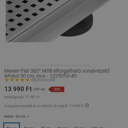
Mexen Flat 360° M08 elforgatható vonalvezető
lefolyó 50 cm, inox - 1025050-40
(0)
(5)
Kérdés
13 990 Ft
20%
(ÁFÁ-val)
Katalógusár:
17 487 Ft
A legalacsonyabb ár az elmúlt 30 naptól: 13 990 Ft
Méret
- 50 cm