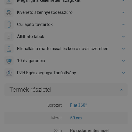
Megállítja a kellemetlen szagokat
Kivehető szennyeződésszűrő
Csillapító távtartók
Állítható lábak
Ellenállás a mattulással és korrózióval szemben
10 év garancia
PZH Egészségügyi Tanúsítvány
Termék részletei
Sorozat
Flat 360°
Méret
50 cm
Szín
Rozsdamentes acél