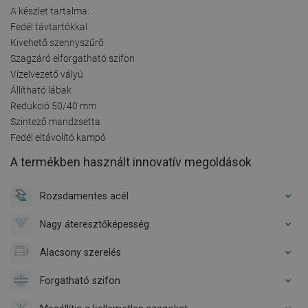
A készlet tartalma:
Fedél távtartókkal
Kivehető szennyszűrő
Szagzáró elforgatható szifon
Vízelvezető vályú
Állítható lábak
Redukció 50/40 mm
Szintező mandzsetta
Fedél eltávolító kampó
A termékben használt innovatív megoldások
Rozsdamentes acél
Nagy áteresztőképesség
Alacsony szerelés
Forgatható szifon