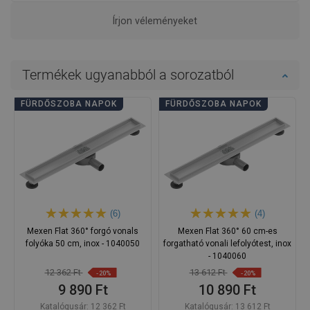
Írjon véleményeket
Termékek ugyanabból a sorozatból
FÜRDŐSZOBA NAPOK
FÜRDŐSZOBA NAPOK
(6)
(4)
Mexen Flat 360° forgó vonals
Mexen Flat 360° 60 cm-es
folyóka 50 cm, inox - 1040050
forgatható vonali lefolyótest, inox
- 1040060
12 362 Ft
13 612 Ft
-20%
-20%
9 890 Ft
10 890 Ft
Katalógusár:
12 362 Ft
Katalógusár:
13 612 Ft