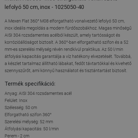
lefolyó 50 cm, inox - 1025050-40
A Mexen Flat 360° M08 elforgatható vonalvezető lefolyó 50 cm,
inox ideális megoldás a modern fürdőszobákhoz. Magas minőségű
AISI 304 rozsdamentes acélból készült, amely tartósságot és
korrózióállóságot biztosít. A 360°-ban elforgatható szifon és a 52
mm-es szerelési mélység révén rendkívül praktikus. Az 50 l/min
átfolyási kapacitás garantálja a víz hatékony elvezetését. Továbbá,
a készlet tartalmaz állítható lábakat, fedőt távtartókkal és kivehető
szennyszűrőt, ami könnyű használatot és tisztántartást biztosít.
Termék specifikáció:
Anyag: AISI 304 rozsdamentes acél
Felület: Inox
Szélesség: 50 cm
Elforgatható szifon 360°
Szerelési mélység: 52 mm
Átfolyási kapacitás: 50 l/min
Perem - 2 cm