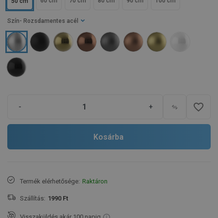
60 cm
70 cm
80 cm
90 cm
100 cm
50 cm
Szín
- Rozsdamentes acél
favorite_border
-
+
Kosárba
Termék elérhetősége:
Raktáron
Szállítás:
1990 Ft
Visszaküldés akár 100 napig