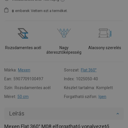
emberek
Vettem ezt a terméket.
8
Rozsdamentes acél
Nagy
Alacsony szerelés
áteresztőképesség
Márka:
Mexen
Sorozat:
Flat 360°
Ean:
5907709100497
Index:
1025050-40
Szín:
Rozsdamentes acél
Készlet tartalma:
Komplett
Méret:
50 cm
Forgatható szifon:
Igen
Leírás
Mexen Flat 360° M08 elforgatható vonalvezető