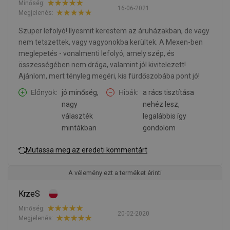
Minőség:
16-06-2021
Megjelenés:
Szuper lefolyó! Ilyesmit kerestem az áruházakban, de vagy
nem tetszettek, vagy vagyonokba kerültek. A Mexen-ben
meglepetés - vonalmenti lefolyó, amely szép, és
összességében nem drága, valamint jól kivitelezett!
Ajánlom, mert tényleg megéri, kis fürdőszobába pont jó!
Előnyök
jó minőség,
Hibák
a rács tisztítása
nagy
nehéz lesz,
választék
legalábbis így
mintákban
gondolom
Mutassa meg az eredeti kommentárt
A vélemény ezt a terméket érinti
KrzeS
Minőség:
20-02-2020
Megjelenés: