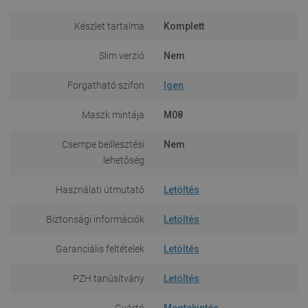
Készlet tartalma
Komplett
Slim verzió
Nem
Forgatható szifon
Igen
Maszk mintája
M08
Csempe beillesztési
Nem
lehetőség
Használati útmutató
Letöltés
Biztonsági információk
Letöltés
Garanciális feltételek
Letöltés
PZH tanúsítvány
Letöltés
Gyártó
Megtekintés