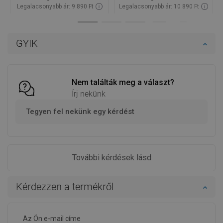
Legalacsonyabb ár: 9 890 Ft
Legalacsonyabb ár: 10 890 Ft
Termék elérhetősége:
Raktáron
Termék elérhetősége:
Raktáron
Kosárba
Kosárba
GYIK
Hasonlítsa
Hasonlítsa
favorite_border
Kedvenc
favorite_border
Kedvenc
össze
össze
Nem találták meg a választ?
Írj nekünk
Tegyen fel nekünk egy kérdést
További kérdések lásd
Kérdezzen a termékről