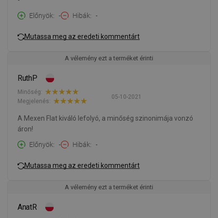
-
Előnyök
-
Hibák
-
Mutassa meg az eredeti kommentárt
A vélemény ezt a terméket érinti
RuthP
Minőség:
05-10-2021
Megjelenés:
A Mexen Flat kiváló lefolyó, a minőség szinonimája vonzó
áron!
Előnyök
-
Hibák
-
Mutassa meg az eredeti kommentárt
A vélemény ezt a terméket érinti
AnatR