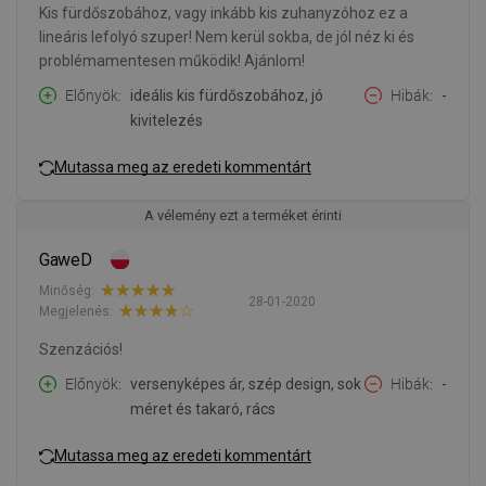
Kis fürdőszobához, vagy inkább kis zuhanyzóhoz ez a
lineáris lefolyó szuper! Nem kerül sokba, de jól néz ki és
problémamentesen működik! Ajánlom!
Előnyök
ideális kis fürdőszobához, jó
Hibák
-
kivitelezés
Mutassa meg az eredeti kommentárt
A vélemény ezt a terméket érinti
GaweD
Minőség:
28-01-2020
Megjelenés:
Szenzációs!
Előnyök
versenyképes ár, szép design, sok
Hibák
-
méret és takaró, rács
Mutassa meg az eredeti kommentárt