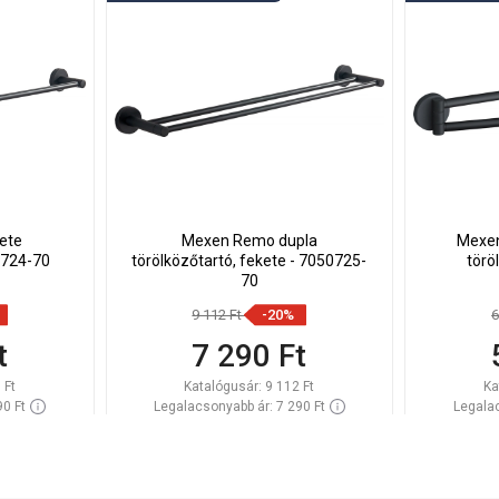
ete
Mexen Remo dupla
Mexen
0724-70
törölközőtartó, fekete - 7050725-
törö
70
9 112 Ft
-20%
6
t
7 290 Ft
 Ft
Katalógusár:
9 112 Ft
Ka
90 Ft
Legalacsonyabb ár: 7 290 Ft
Legalac
Raktáron
Termék elérhetősége:
Raktáron
Termék 
Kosárba