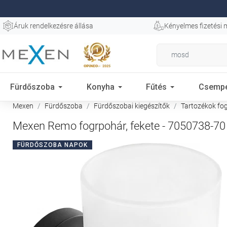
Áruk rendelkezésre állása
Kényelmes fizetési
Fürdőszoba
Konyha
Fűtés
Csemp
Mexen
Fürdőszoba
Fürdőszobai kiegészítők
Tartozékok f
Mexen Remo fogrpohár, fekete - 7050738-70
FÜRDŐSZOBA NAPOK