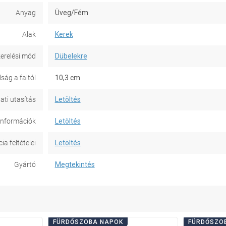
Anyag
Üveg/Fém
Alak
Kerek
erelési mód
Dübelekre
ság a faltól
10,3 cm
ati utasítás
Letöltés
információk
Letöltés
a feltételei
Letöltés
Gyártó
Megtekintés
FÜRDŐSZOBA NAPOK
FÜRDŐSZO