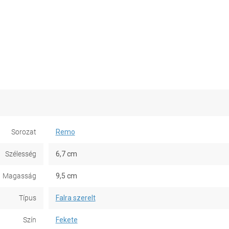
Sorozat
Remo
Szélesség
6,7 cm
Magasság
9,5 cm
Típus
Falra szerelt
Szín
Fekete