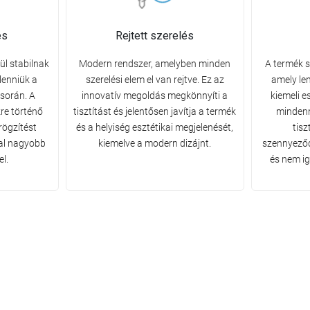
és
Rejtett szerelés
ül stabilnak
Modern rendszer, amelyben minden
A termék s
lenniük a
szerelési elem el van rejtve. Ez az
amely le
során. A
innovatív megoldás megkönnyíti a
kiemeli e
kre történő
tisztítást és jelentősen javítja a termék
mindenn
rögzítést
és a helyiség esztétikai megjelenését,
tisz
 fal nagyobb
kiemelve a modern dizájnt.
szennyeződ
el.
és nem ig