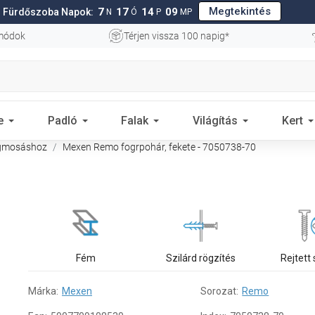
Megtekintés
7
17
14
08
Fürdőszoba Napok:
N
Ó
P
MP
 módok
Térjen vissza 100 napig*
e
Padló
Falak
Világítás
Kert
ogmosáshoz
Mexen Remo fogrpohár, fekete - 7050738-70
Fém
Szilárd rögzítés
Rejtett
Márka:
Mexen
Sorozat:
Remo