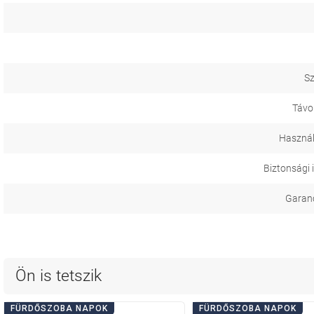
Sz
Távol
Használ
Biztonsági 
Garanci
Ön is tetszik
FÜRDŐSZOBA NAPOK
FÜRDŐSZOBA NAPOK