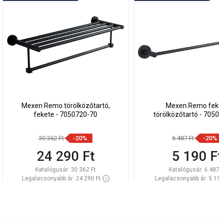
Mexen Remo törölközőtartó,
Mexen Remo fek
fekete - 7050720-70
törölközőtartó - 705
30 362 Ft
-20%
6 487 Ft
-20%
24 290 Ft
5 190 F
Katalógusár:
30 362 Ft
Katalógusár:
6 487
Legalacsonyabb ár: 24 290 Ft
Legalacsonyabb ár: 5 1
Termék elérhetősége:
Raktáron
Termék elérhetősége:
Kosárba
Kosárba