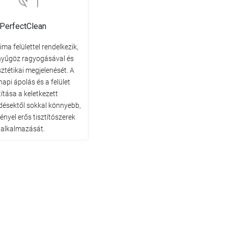
PerfectClean
ima felülettel rendelkezik,
nyűgöz ragyogásával és
sztétikai megjelenését. A
api ápolás és a felület
títása a keletkezett
ésektől sokkal könnyebb,
ényel erős tisztítószerek
alkalmazását.