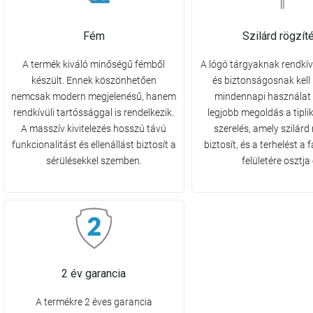
Fém
Szilárd rögzít
A termék kiváló minőségű fémből
A lógó tárgyaknak rendkív
készült. Ennek köszönhetően
és biztonságosnak kell 
nemcsak modern megjelenésű, hanem
mindennapi használat 
rendkívüli tartóssággal is rendelkezik.
legjobb megoldás a tipli
A masszív kivitelezés hosszú távú
szerelés, amely szilárd 
funkcionalitást és ellenállást biztosít a
biztosít, és a terhelést a
sérülésekkel szemben.
felületére osztja 
2 év garancia
A termékre 2 éves garancia