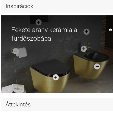
Hasonlítsa
Hasonlítsa
favorite_border
Kedvenc
favorite_border
K
Inspirációk
össze
össze
Fekete-arany kerámia a
fürdőszobába
Áttekintés