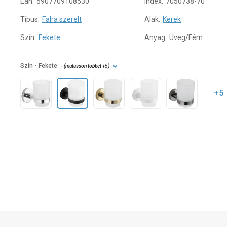
Ean:
5907709108530
Index:
7050738-70
Típus:
Falra szerelt
Alak:
Kerek
Szín:
Fekete
Anyag:
Üveg/Fém
Szín
- Fekete
- (
mutasson többet
+5
)
+5