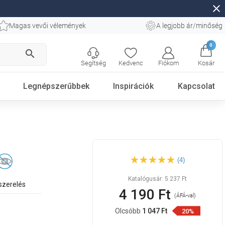
close
Magas vevői vélemények
A legjobb ár/minőség
0
search
Segítség
Kedvenc
Fiókom
Kosár
Legnépszerűbbek
Inspirációk
Kapcsolat
Mexen Remo fogrpohár,
(4)
fekete - 7050738-70
Katalógusár:
5 237 Ft
 szerelés
4 190 Ft
(ÁFÁ-val)
Olcsóbb
1 047 Ft
20%