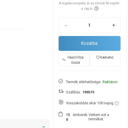
A legalacsonyabb ár az elmúlt 30 naptól:
4 190 Ft
-
+
Kosárba
favorite_border
Hasonlítsa
Kedvenc
össze
Termék elérhetősége:
Raktáron
Szállítás:
1990 Ft
Visszaküldés akár 100 napig
emberek
Vettem ezt a
1
5
terméket.
8