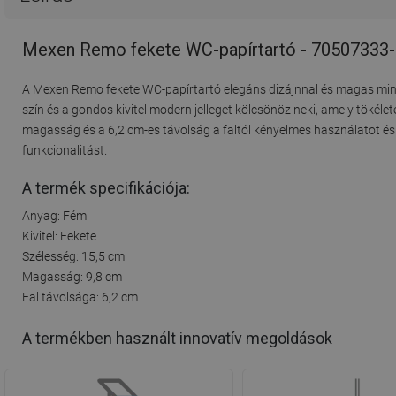
Mexen Remo fekete WC-papírtartó - 70507333
A Mexen Remo fekete WC-papírtartó elegáns dizájnnal és magas minős
szín és a gondos kivitel modern jelleget kölcsönöz neki, amely tökéle
magasság és a 6,2 cm-es távolság a faltól kényelmes használatot és kö
funkcionalitást.
A termék specifikációja:
Anyag: Fém
Kivitel: Fekete
Szélesség: 15,5 cm
Magasság: 9,8 cm
Fal távolsága: 6,2 cm
A termékben használt innovatív megoldások