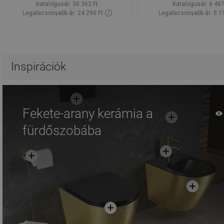
Katalógusár:
30 362 Ft
Katalógusár:
6 487
Legalacsonyabb ár: 24 290 Ft
Legalacsonyabb ár: 5 1
Termék elérhetősége:
Raktáron
Termék elérhetősége:
Kosárba
Kosárba
Hasonlítsa
Hasonlítsa
favorite_border
Kedvenc
favorite_border
K
Inspirációk
össze
össze
Fekete-arany kerámia a
fürdőszobába