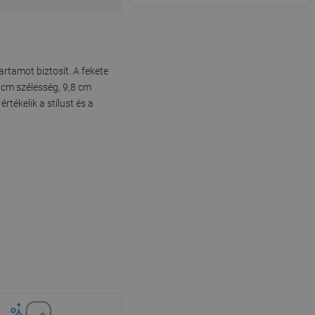
rtamot biztosít. A fekete
5 cm szélesség, 9,8 cm
tékelik a stílust és a