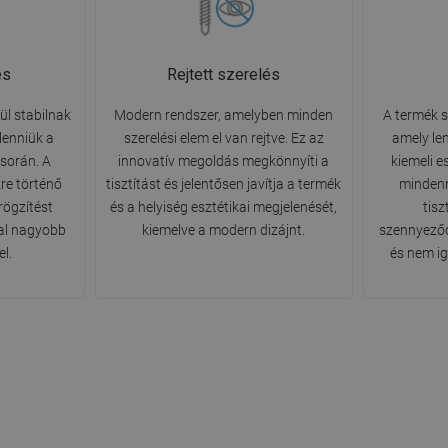
és
Rejtett szerelés
ül stabilnak
Modern rendszer, amelyben minden
A termék s
lenniük a
szerelési elem el van rejtve. Ez az
amely le
során. A
innovatív megoldás megkönnyíti a
kiemeli e
kre történő
tisztítást és jelentősen javítja a termék
mindenn
rögzítést
és a helyiség esztétikai megjelenését,
tisz
 fal nagyobb
kiemelve a modern dizájnt.
szennyeződ
el.
és nem ig