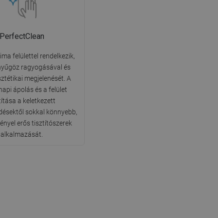
PerfectClean
ima felülettel rendelkezik,
nyűgöz ragyogásával és
sztétikai megjelenését. A
api ápolás és a felület
títása a keletkezett
ésektől sokkal könnyebb,
ényel erős tisztítószerek
alkalmazását.