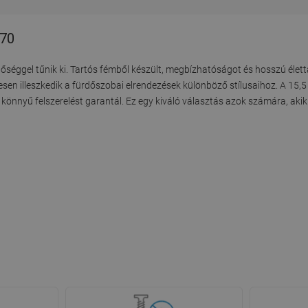
-70
éggel tűnik ki. Tartós fémből készült, megbízhatóságot és hosszú életta
tesen illeszkedik a fürdőszobai elrendezések különböző stílusaihoz. A 15,
nnyű felszerelést garantál. Ez egy kiváló választás azok számára, akik ér