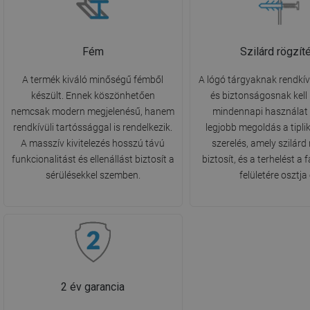
Fém
Szilárd rögzít
A termék kiváló minőségű fémből
A lógó tárgyaknak rendkív
készült. Ennek köszönhetően
és biztonságosnak kell 
nemcsak modern megjelenésű, hanem
mindennapi használat 
rendkívüli tartóssággal is rendelkezik.
legjobb megoldás a tipli
A masszív kivitelezés hosszú távú
szerelés, amely szilárd 
funkcionalitást és ellenállást biztosít a
biztosít, és a terhelést a
sérülésekkel szemben.
felületére osztja 
2 év garancia