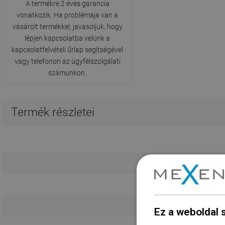
A termékre 2 éves garancia
vonatkozik. Ha problémája van a
vásárolt termékkel, javasoljuk, hogy
lépjen kapcsolatba velünk a
kapcsolatfelvételi űrlap segítségével
vagy telefonon az ügyfélszolgálati
számunkon.
Termék részletei
Ez a weboldal 