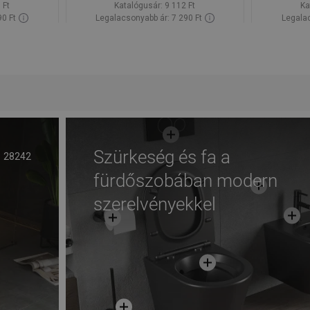
 Ft
Katalógusár:
9 112 Ft
Ka
90 Ft
Legalacsonyabb ár: 7 290 Ft
Legalac
Raktáron
Termék elérhetősége:
Raktáron
Termék 
Kosárba
Hasonlítsa
Hason
edvenc
favorite_border
Kedvenc
össze
ös
Szürkeség és fa a
28242
fürdőszobában modern
szerelvényekkel