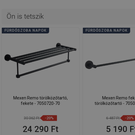
Ön is tetszik
FÜRDŐSZOBA NAPOK
FÜRDŐSZOBA NAPOK
Mexen Remo törölközőtartó,
Mexen Remo fek
fekete - 7050720-70
törölközőtartó - 705
30 362 Ft
-20%
6 487 Ft
-20%
24 290 Ft
5 190 F