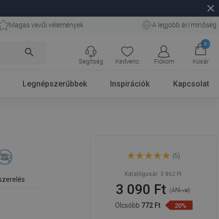
close
Magas vevői vélemények
A legjobb ár/minőség
0
search
Segítség
Kedvenc
Fiókom
Kosár
Legnépszerűbbek
Inspirációk
Kapcsolat
Mexen Remo fekete WC-
(5)
papírtartó - 70507333-70
Katalógusár:
3 862 Ft
 szerelés
3 090 Ft
(ÁFÁ-val)
Olcsóbb
772 Ft
20%