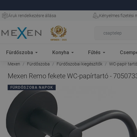
Áruk rendelkezésre állása
Kényelmes fizetési
Fürdőszoba
Konyha
Fűtés
Csemp
Mexen
Fürdőszoba
Fürdőszobai kiegészítők
WC-papír tart
Mexen Remo fekete WC-papírtartó - 705073
FÜRDŐSZOBA NAPOK