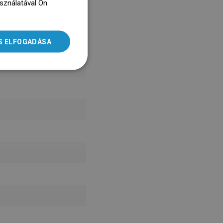
asználatával Ön
ENGLISH
dz się więcej
SLOVAK
S ELFOGADÁSA
LITHUANIAN
ROMANIAN
HUNGARIAN
FRENCH
ITALIAN
SPANISH
UKRAINIAN
BULGARIAN
ESTONIAN
DUTCH
LATVIAN