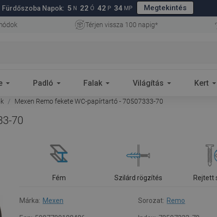
Megtekintés
5
22
42
33
Fürdőszoba Napok:
N
Ó
P
MP
 módok
Térjen vissza 100 napig*
e
Padló
Falak
Világítás
Kert
ók
Mexen Remo fekete WC-papírtartó - 70507333-70
33-70
Fém
Szilárd rögzítés
Rejtett
Márka:
Mexen
Sorozat:
Remo