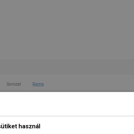
Sorozat
Remo
Szélesség
15,5 cm
Magasság
9,8 cm
Típus
Falra szerelt
sütiket használ