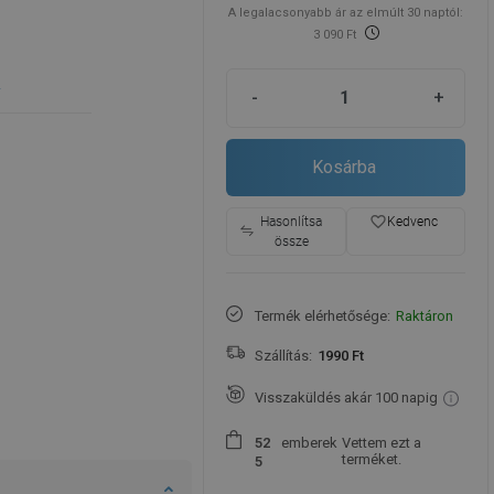
A legalacsonyabb ár az elmúlt 30 naptól:
3 090 Ft
e
-
+
Kosárba
favorite_border
Hasonlítsa
Kedvenc
össze
Termék elérhetősége:
Raktáron
Szállítás:
1990 Ft
Visszaküldés akár 100 napig
emberek
Vettem ezt a
5
2
terméket.
5