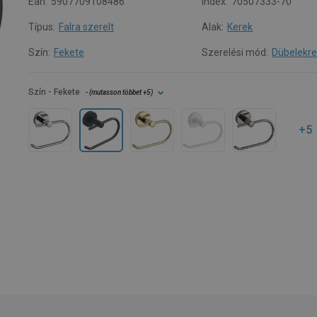
Ean:
5907709108486
Index:
70507333-70
Típus:
Falra szerelt
Alak:
Kerek
Szín:
Fekete
Szerelési mód:
Dübelekr
Szín
- Fekete
- (
mutasson többet
+5
)
+5