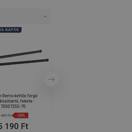
DANISH
SWEDISH
FINNISH
BA NAPOK
FÜRDŐSZOBA NAPOK
PORTUGUESE
CROATIAN
GREEK
SLOVENIAN
Következő
 Remo kettős forgó
Mexen Remo fekete
lközőtartó, fekete -
törölközőtartó - 7050732-70
70507255-70
 487 Ft
-20%
4 612 Ft
-20%
5 190 Ft
3 690 Ft