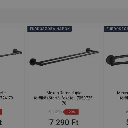
FÜRDŐSZOBA NAPOK
FÜRDŐSZO
ete
Mexen Remo dupla
Mexen
0724-70
törölközőtartó, fekete - 7050725-
törö
70
9 112 Ft
-20%
6
t
7 290 Ft