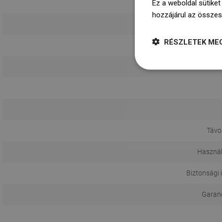
Ez a weboldal sütiket
hozzájárul az összes
RÉSZLETEK ME
Sz
Távol
Használ
Biztonsági 
Garanci