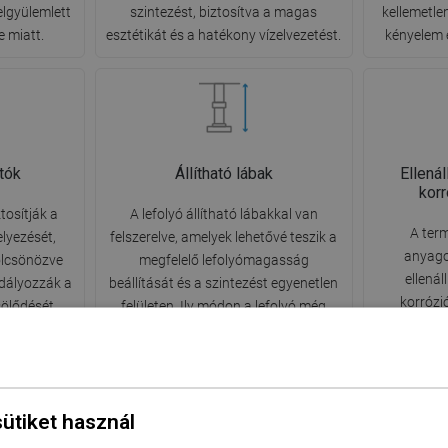
elgyülemlett
szintezést, biztosítva a magas
kellemetle
e miatt.
esztétikát és a hatékony vízelvezetést.
kényelem 
rtók
Állítható lábak
Ellená
kor
ztosítják a
A lefolyó állítható lábakkal van
A ter
elyezését,
felszerelve, amelyek lehetővé teszik a
anyago
ölcsönözve
megfelelő lefolyómagasság
ellená
dályozzák a
beállítását és a szintezést egyenetlen
korrózi
sölődését,
felületen. Ily módon a lefolyó még
megőrzi
 közvetlenül
jobban illeszkedik a fürdőszoba adott
funkcion
ozta zajt.
körülményeihez.
helyi
sütiket használ