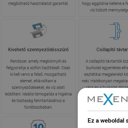
megbízható használatot garantál.
hogy aggódnia kellene a f
víz túlzott mennyiség
Kivehető szennyeződésszűrő
Csillapító távta
Rendszer, amely megkönnyíti és
A csillapító távtartók bi
felgyorsítja a szifon tisztítását. Csak
burkolat egyenletes elh
ki kell venni a felső, mozgatható
esztétikai megjelenést k
elemet, eltávolítani a
neki. Hatékonyan megaka
szennyeződéseket, és víz alatt
rács és a burkolat dörz
leöblíteni. Ideális támogatás a higiénia
valamint csökkentik a víz
és tisztaság fenntartásához a
a lefolyóra zuhanása ok
fürdőszobában.
Ez a weboldal 