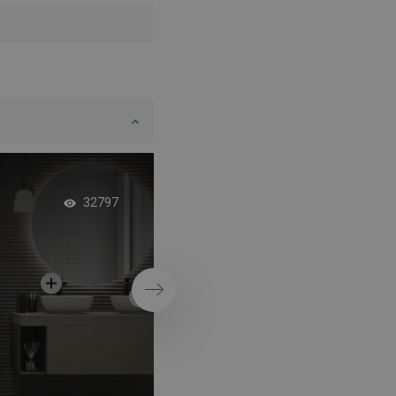
Toló zuhanyfal - ide
32797
megoldás kis
fürdőszobákhoz
Következő