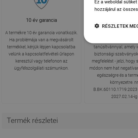
Ez a weboldal sütiket
hozzájárul az összes
10 év garancia
PZH Egészségügyi Ta
RÉSZLETEK ME
A termékre 10 év garancia vonatkozik.
A termék rendelkezik a P
Ha problémája van a megvásárolt
Higiéniai Intézet) álta
termékkel, kérjük lépjen kapcsolatba
tanúsítvánnyal, amely i
velünk a kapcsolatfelvételi űrlapon
biztonsági szabványok
keresztül vagy telefonon az
megfelelést - jelzi, hog
ügyfélszolgálati számunkon.
módon nem hat negatívan
egészségre és a term
környezetre. n
B.BK.60110.1719.2023
2027.02.14-ig
Termék részletei