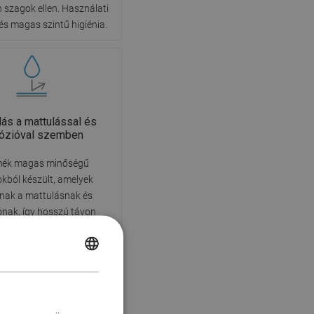
n szagok ellen. Használati
és magas szintű higiénia.
llás a mattulással és
rózióval szemben
mék magas minőségű
kból készült, amelyek
llnak a mattulásnak és
ónak, így hosszú távon
 vonzó megjelenését és
alitását, függetlenül a
POLISH
ség páratartalmától.
CZECH
GERMAN