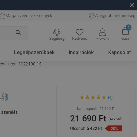
close
Magas vevői vélemények
A legjobb ár/minőség
0
search
Segítség
Kedvenc
Fiókom
Kosár
Legnépszerűbbek
Inspirációk
Kapcsolat
cm, inox - 1022100-15
Mexen Flat M03 vonalmenti
(4)
lefolyó 100 cm, inox -
1022100-15
Katalógusár:
27 112 Ft
 szerelés
21 690 Ft
(ÁFÁ-val)
Olcsóbb
5 422 Ft
20%