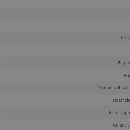
Kész
Forgat
Ma
Csempe beilleszté
Használa
Biztonsági 
Garanciál