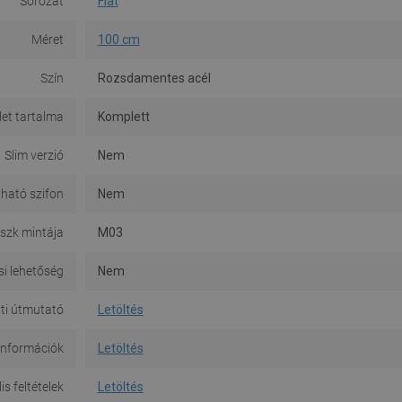
Sorozat
Flat
Méret
100 cm
Szín
Rozsdamentes acél
let tartalma
Komplett
Slim verzió
Nem
ható szifon
Nem
szk mintája
M03
si lehetőség
Nem
ti útmutató
Letöltés
információk
Letöltés
is feltételek
Letöltés