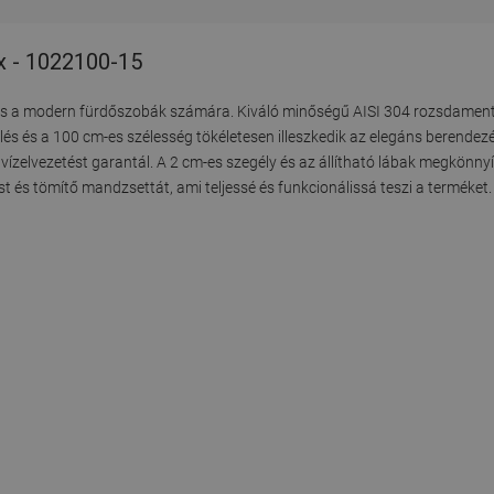
x - 1022100-15
 a modern fürdőszobák számára. Kiváló minőségű AISI 304 rozsdamente
zelés és a 100 cm-es szélesség tökéletesen illeszkedik az elegáns berende
vízelvezetést garantál. A 2 cm-es szegély és az állítható lábak megkönnyí
t és tömítő mandzsettát, ami teljessé és funkcionálissá teszi a terméket.