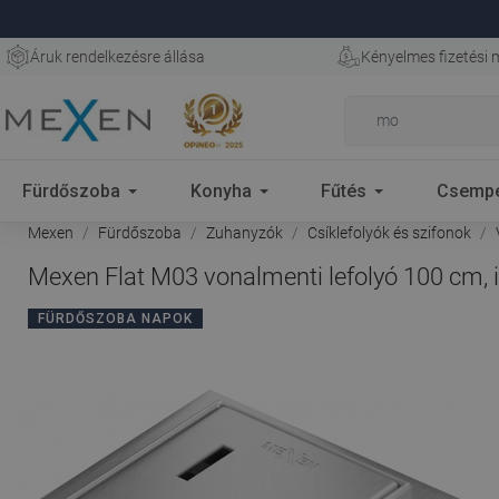
Áruk rendelkezésre állása
Kényelmes fizetési
Fürdőszoba
Konyha
Fűtés
Csemp
Mexen
Fürdőszoba
Zuhanyzók
Csíklefolyók és szifonok
Mexen Flat M03 vonalmenti lefolyó 100 cm, 
FÜRDŐSZOBA NAPOK