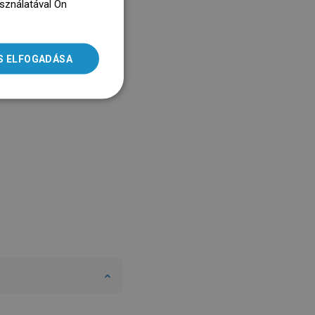
asználatával Ön
ENGLISH
dz się więcej
SLOVAK
S ELFOGADÁSA
LITHUANIAN
ROMANIAN
HUNGARIAN
FRENCH
ITALIAN
SPANISH
UKRAINIAN
BULGARIAN
ESTONIAN
DUTCH
LATVIAN