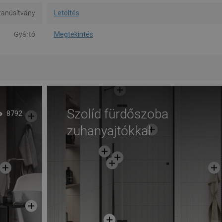
tanúsítvány
Letöltés
Gyártó
Megtekintés
Szolíd fürdőszoba
8792
zuhanyajtókkal