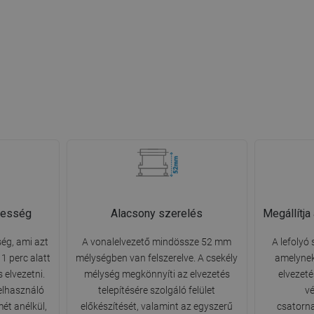
pesség
Alacsony szerelés
Megállítja
ég, ami azt
A vonalelvezető mindössze 52 mm
A lefolyó 
 1 perc alatt
mélységben van felszerelve. A csekély
amelynek
s elvezetni.
mélység megkönnyíti az elvezetés
elvezet
elhasználó
telepítésére szolgáló felület
vé
mét anélkül,
előkészítését, valamint az egyszerű
csatorna