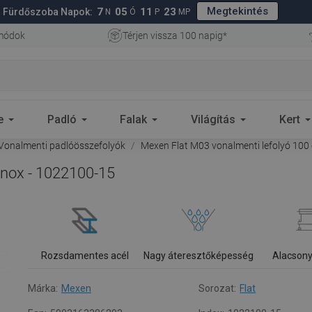
Megtekintés
7
05
11
21
Fürdőszoba Napok:
N
Ó
P
MP
 módok
Térjen vissza 100 napig*
e
Padló
Falak
Világítás
Kert
Vonalmenti padlóösszefolyók
Mexen Flat M03 vonalmenti lefolyó 100 
inox - 1022100-15
Rozsdamentes acél
Nagy áteresztőképesség
Alacsony
Márka:
Mexen
Sorozat:
Flat