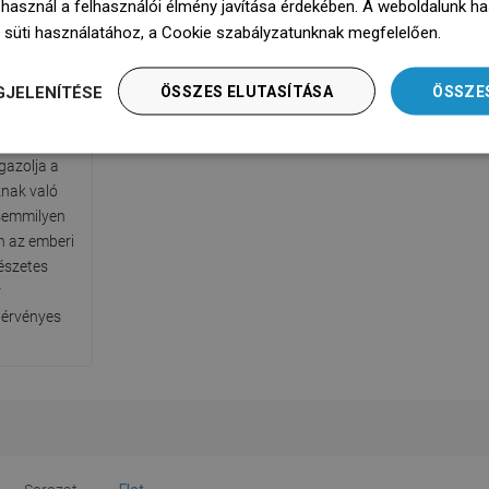
 használ a felhasználói élmény javítása érdekében. A weboldalunk h
 süti használatához, a Cookie szabályzatunknak megfelelően.
Dowie
núsítvány
GJELENÍTÉSE
ÖSSZES ELUTASÍTÁSA
ÖSSZE
ZH (Állami
l kiadott
gazolja a
nak való
y semmilyen
 az emberi
észetes
r
 érvényes