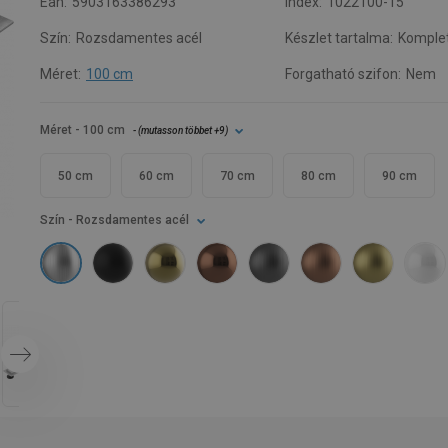
Ean:
5903163386293
Index:
1022100-15
Szín:
Rozsdamentes acél
Készlet tartalma:
Komple
Méret:
100 cm
Forgatható szifon:
Nem
Méret
- 100 cm
- (
mutasson többet
+9
)
50 cm
60 cm
70 cm
80 cm
90 cm
Szín
- Rozsdamentes acél