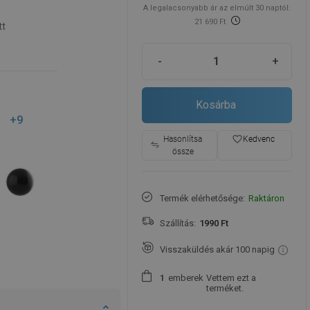
A legalacsonyabb ár az elmúlt 30 naptól:
21 690 Ft
tt
-
+
Kosárba
+9
favorite_border
Hasonlítsa
Kedvenc
össze
Termék elérhetősége:
Raktáron
Szállítás:
1990 Ft
Visszaküldés akár 100 napig
emberek
Vettem ezt a
1
terméket.