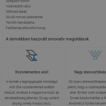
Szagzáró szifon
Vízelvezető vályú
Állítható lábak
50/40 mm-es csökkentés
Tömítő mandzsetta
Fedőlemez eltávolító horog
A termékben használt innovatív megoldások
Rozsdamentes acél
Nagy áteresztőké
A termék a legmagasabb minőségű
50 l/perc áteresztőképess
AISI 304 rozsdamentes acélból
jelenti, hogy a vízelvezetés
készült, amelyet a magas korrózió- és
akár 50 liter vizet is képe
sérülésállóság jellemez. Ez egy szilárd
Ennek köszönhetően a f
anyag, amely hosszú távú,
élvezheti a fürdés kényel