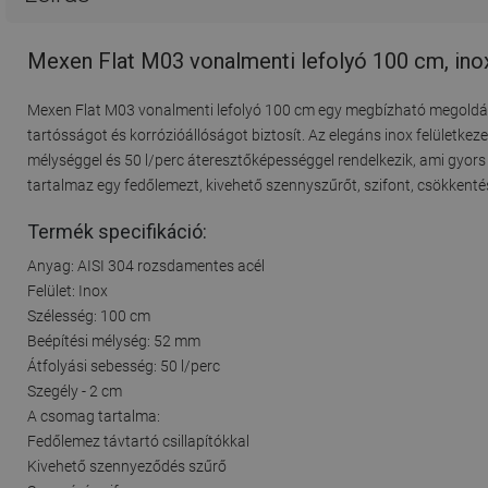
Mexen Flat M03 vonalmenti lefolyó 100 cm, ino
Mexen Flat M03 vonalmenti lefolyó 100 cm egy megbízható megoldás
tartósságot és korrózióállóságot biztosít. Az elegáns inox felületke
mélységgel és 50 l/perc áteresztőképességgel rendelkezik, ami gyors 
tartalmaz egy fedőlemezt, kivehető szennyszűrőt, szifont, csökkentés
Termék specifikáció:
Anyag: AISI 304 rozsdamentes acél
Felület: Inox
Szélesség: 100 cm
Beépítési mélység: 52 mm
Átfolyási sebesség: 50 l/perc
Szegély - 2 cm
A csomag tartalma:
Fedőlemez távtartó csillapítókkal
Kivehető szennyeződés szűrő