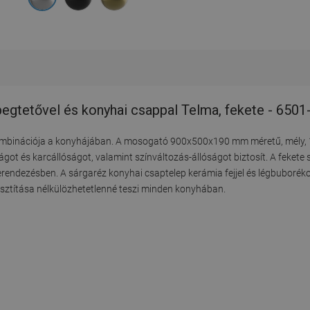
tetővel és konyhai csappal Telma, fekete - 650
 kombinációja a konyhájában. A mosogató 900x500x190 mm méretű, mély
ságot és karcállóságot, valamint színváltozás-állóságot biztosít. A feket
endezésben. A sárgaréz konyhai csaptelep kerámia fejjel és légbuborék
isztítása nélkülözhetetlenné teszi minden konyhában.