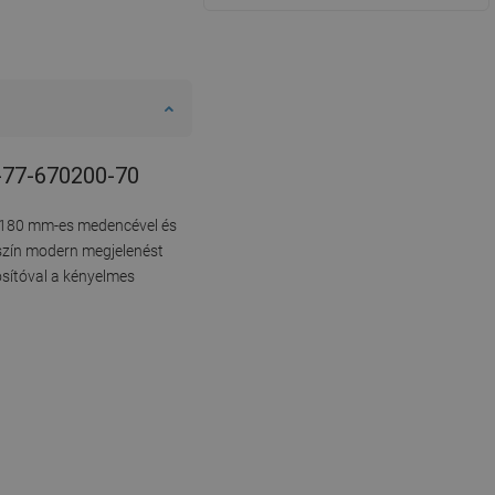
1-77-670200-70
, 180 mm-es medencével és
e szín modern megjelenést
osítóval a kényelmes