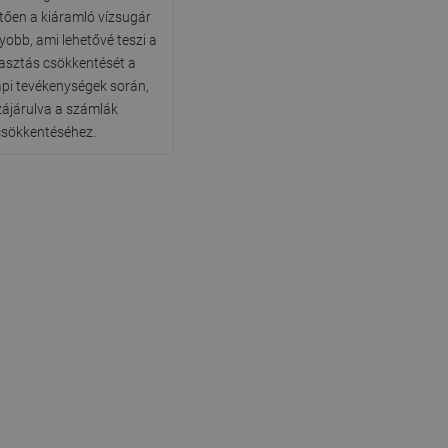
ően a kiáramló vízsugár
yobb, ami lehetővé teszi a
asztás csökkentését a
pi tevékenységek során,
ájárulva a számlák
csökkentéséhez.