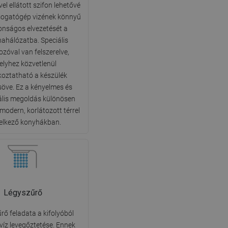
el ellátott szifon lehetővé
DANISH
sogatógép vizének könnyű
SWEDISH
tonságos elvezetését a
nahálózatba. Speciális
FINNISH
ozóval van felszerelve,
PORTUGUESE
lyhez közvetlenül
koztatható a készülék
CROATIAN
söve. Ez a kényelmes és
GREEK
ális megoldás különösen
modern, korlátozott térrel
SLOVENIAN
elkező konyhákban.
Légyszűrő
rő feladata a kifolyóból
víz levegőztetése. Ennek