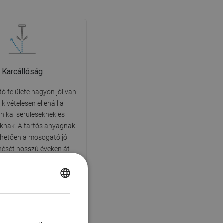
Karcállóság
ó felülete nagyon jól van
 kivételesen ellenáll a
ikai sérüléseknek és
knak. A tartós anyagnak
hetően a mosogató jó
nését hosszú éveken át
tjük a használat során.
POLISH
CZECH
GERMAN