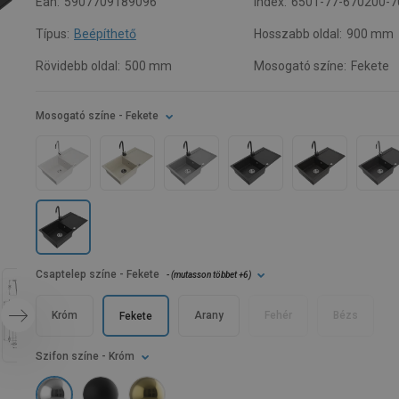
Ean:
5907709189096
Index:
6501-77-670200-7
Típus:
Beépíthető
Hosszabb oldal:
900 mm
Rövidebb oldal:
500 mm
Mosogató színe:
Fekete
Mosogató színe
- Fekete
Csaptelep színe
- Fekete
- (
mutasson többet
+6
)
Króm
Arany
Fehér
Bézs
Fekete
Szifon színe
- Króm