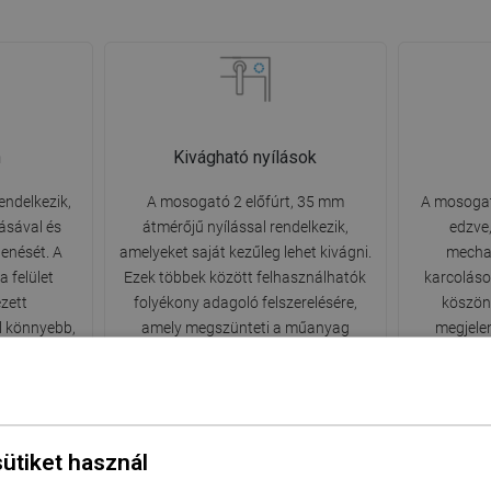
n
Kivágható nyílások
endelkezik,
A mosogató 2 előfúrt, 35 mm
A mosogat
ásával és
átmérőjű nyílással rendelkezik,
edzve,
lenését. A
amelyeket saját kezűleg lehet kivágni.
mechan
 felület
Ezek többek között felhasználhatók
karcoláso
ezett
folyékony adagoló felszerelésére,
köszön
l könnyebb,
amely megszünteti a műanyag
megjele
títószerek
palackok jelenlétét a konyhában, és
élvezhe
elegáns befejezést kölcsönöz neki.
sütiket használ