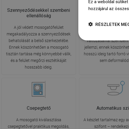
Ez a weboldal sütiket
hozzájárul az összes
Szennyeződésekkel szembeni
Magas hőmérséklettel
ellenállóság
ellenállás
RÉSZLETEK ME
A jól védett mosogatófelület
A mosogatót rendkívü
megakadályozza a szennyeződések
hőmérséklettel és annak
behatolását a belső szerkezetébe.
változásaival szembeni 
Ennek köszönhetően a mosogató
jellemzi, ennek köszönh
tisztán tartása még könnyebbé válik,
hosszú ideig tartó forró 
és a felület megőrzi esztétikáját
sem deformálódi
hosszabb ideig.
Csepegtető
Automatikus sz
A mosogató kiválasztása
A készlet tartalmaz egy 
csepegtetővel praktikus megoldás,
szifont – rendelkez