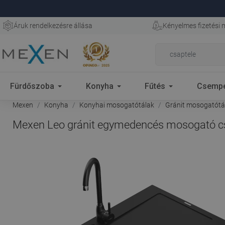
Áruk rendelkezésre állása
Kényelmes fizetési
Fürdőszoba
Konyha
Fűtés
Csemp
Mexen
Konyha
Konyhai mosogatótálak
Gránit mosogatótál
Mexen Leo gránit egymedencés mosogató cse