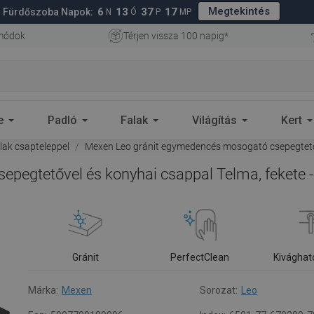
Megtekintés
6
13
37
16
Fürdőszoba Napok:
N
Ó
P
MP
 módok
Térjen vissza 100 napig*
e
Padló
Falak
Világítás
Kert
ak csapteleppel
Mexen Leo gránit egymedencés mosogató csepegtetőv
pegtetővel és konyhai csappal Telma, fekete 
Gránit
PerfectClean
Kivághat
Márka:
Mexen
Sorozat:
Leo