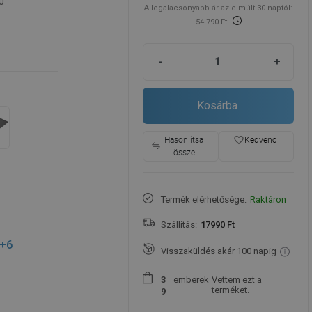
0
A legalacsonyabb ár az elmúlt 30 naptól:
54 790 Ft
-
+
Kosárba
favorite_border
Hasonlítsa
Kedvenc
össze
Termék elérhetősége:
Raktáron
Szállítás:
17990 Ft
+6
Visszaküldés akár 100 napig
emberek
Vettem ezt a
3
terméket.
9