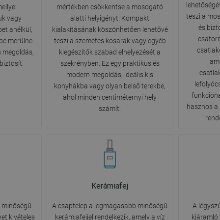
lehetőségév
ellyel
mértékben csökkentse a mosogató
teszi a mo
uk vagy
alatti helyigényt. Kompakt
és biz
pet anélkül,
kialakításának köszönhetően lehetővé
csator
be merülne.
teszi a szemetes kosarak vagy egyéb
csatlak
s megoldás,
kiegészítők szabad elhelyezését a
ame
biztosít.
szekrényben. Ez egy praktikus és
csatla
modern megoldás, ideális kis
lefolyóc
konyhákba vagy olyan belső terekbe,
funkcion
ahol minden centiméternyi hely
hasznos a 
számít.
rend
Kerámiafej
b minőségű
A csaptelep a legmagasabb minőségű
A légyszű
et kivételes
kerámiafejjel rendelkezik, amely a víz
kiáramló 