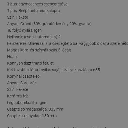
Típus: egymedencés csepegtetővel
Típus: Beépíthető munkalapra
Szín: Fekete
Anyag: Gránit (80% gránitőrlemény 20% gyanta)
Túlfolyó nyílás: Igen
Nyílások: (csap, automatika) 2
Felszerelés: Univerzális, a csepegtető bal vagy jobb oldalra szerelhet
Magas karc- és színváltozás-állóság
Hőálló
Könnyen tisztítható felület
Két további előfúrt nyílás saját kézi lyukasztásra ø35
Konyhai csaptelep:
Anyag: Sárgaréz
Szín: Fekete
Kerámia fej:
Légbuborékosító: Igen
Csaptelep magassága: 335 mm
Csaptelep kinyúlás: 180 mm