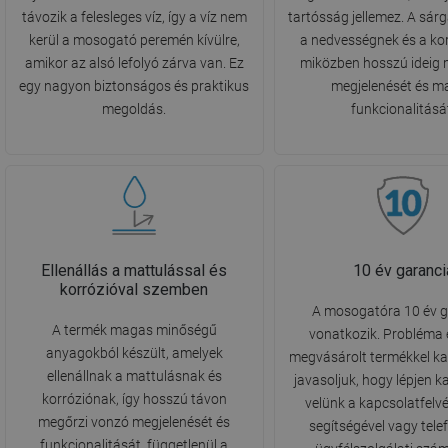
távozik a felesleges víz, így a víz nem
tartósság jellemez. A sárga
kerül a mosogató peremén kívülre,
a nedvességnek és a ko
amikor az alsó lefolyó zárva van. Ez
miközben hosszú ideig 
egy nagyon biztonságos és praktikus
megjelenését és m
megoldás.
funkcionalitásá
Ellenállás a mattulással és
10 év garanci
korrózióval szemben
A mosogatóra 10 év g
A termék magas minőségű
vonatkozik. Probléma 
anyagokból készült, amelyek
megvásárolt termékkel k
ellenállnak a mattulásnak és
javasoljuk, hogy lépjen 
korróziónak, így hosszú távon
velünk a kapcsolatfelvét
megőrzi vonzó megjelenését és
segítségével vagy tele
funkcionalitását, függetlenül a