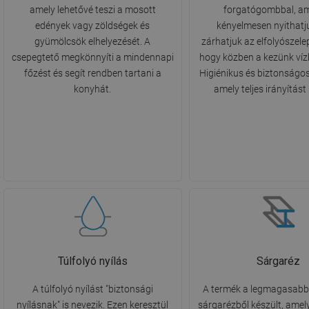
amely lehetővé teszi a mosott
forgatógombbal, am
edények vagy zöldségek és
kényelmesen nyithatj
gyümölcsök elhelyezését. A
zárhatjuk az elfolyószele
csepegtető megkönnyíti a mindennapi
hogy közben a kezünk víz
főzést és segít rendben tartani a
Higiénikus és biztonságo
konyhát.
amely teljes irányítást 
Túlfolyó nyílás
Sárgaréz
A túlfolyó nyílást "biztonsági
A termék a legmagasab
nyílásnak" is nevezik. Ezen keresztül
sárgarézből készült, amely