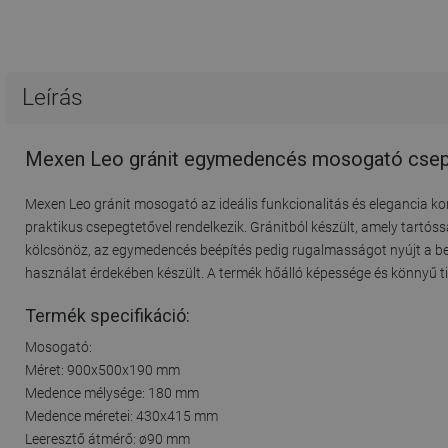
Leírás
Mexen Leo gránit egymedencés mosogató csepeg
Mexen Leo gránit mosogató az ideális funkcionalitás és elegancia
praktikus csepegtetővel rendelkezik. Gránitból készült, amely tartós
kölcsönöz, az egymedencés beépítés pedig rugalmasságot nyújt a ber
használat érdekében készült. A termék hőálló képessége és könnyű t
Termék specifikáció:
Mosogató:
Méret: 900x500x190 mm
Medence mélysége: 180 mm
Medence méretei: 430x415 mm
Leeresztő átmérő: ø90 mm