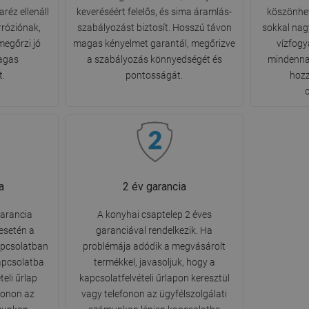
réz ellenáll
keveréséért felelős, és sima áramlás-
köszönhet
rróziónak,
szabályozást biztosít. Hosszú távon
sokkal nag
megőrzi jó
magas kényelmet garantál, megőrizve
vízfogy
agas
a szabályozás könnyedségét és
mindenna
t.
pontosságát.
hozz
a
2 év garancia
arancia
A konyhai csaptelep 2 éves
esetén a
garanciával rendelkezik. Ha
apcsolatban
problémája adódik a megvásárolt
kapcsolatba
termékkel, javasoljuk, hogy a
eli űrlap
kapcsolatfelvételi űrlapon keresztül
fonon az
vagy telefonon az ügyfélszolgálati