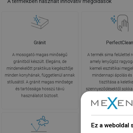
A termékben használt innovatív megoldások
Gránit
PerfectClea
A mosogató magas minőségű
A termék sima felülettel r
gránitból készült. Elegáns, de
amely lenyűgöz ragyog
mindenekelőtt praktikus kiegészítője
kiemeli esztétikai megje
minden konyhának, függetlenül annak
mindennapi ápolás és a
stílusától. A gránit magas minősége
tisztítása a keletk
és tartóssága hosszú távú
szennyeződésektől sokka
használatot biztosít.
és nem igényel erős tisz
alkalmazását.
Ez a weboldal 