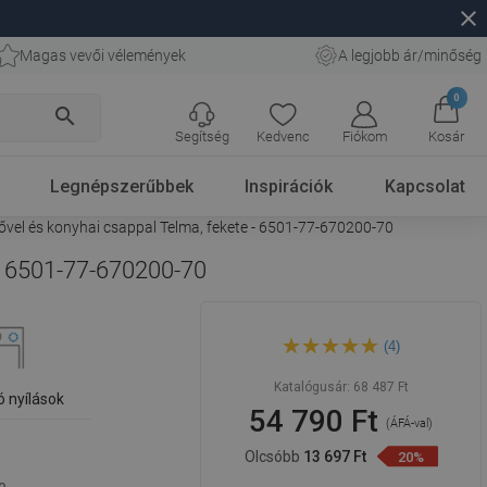
close
Magas vevői vélemények
A legjobb ár/minőség
0
search
Segítség
Kedvenc
Fiókom
Kosár
Legnépszerűbbek
Inspirációk
Kapcsolat
el és konyhai csappal Telma, fekete - 6501-77-670200-70
- 6501-77-670200-70
Mexen Leo gránit
(4)
egymedencés mosogató
csepegtetővel és konyhai
csappal Telma, fekete - 6501-
Katalógusár:
68 487 Ft
77-670200-70
ó nyílások
54 790 Ft
(ÁFÁ-val)
Olcsóbb
13 697 Ft
20%