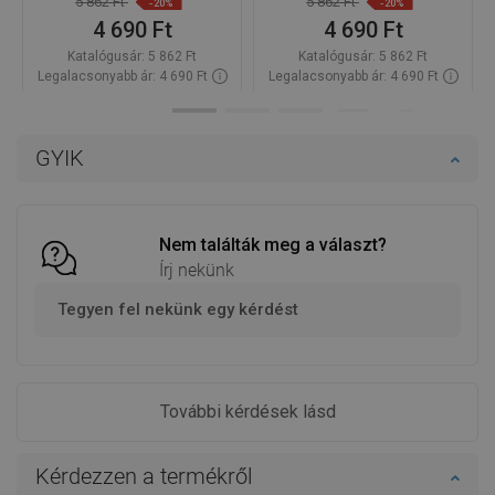
5 862 Ft
5 862 Ft
-20%
-20%
4 690 Ft
4 690 Ft
Katalógusár:
5 862 Ft
Katalógusár:
5 862 Ft
Legalacsonyabb ár: 4 690 Ft
Legalacsonyabb ár: 4 690 Ft
Termék elérhetősége:
Raktáron
Termék elérhetősége:
Raktáron
Kosárba
Kosárba
GYIK
Hasonlítsa
Hasonlítsa
favorite_border
Kedvenc
favorite_border
Kedvenc
össze
össze
Nem találták meg a választ?
Írj nekünk
Tegyen fel nekünk egy kérdést
További kérdések lásd
Kérdezzen a termékről