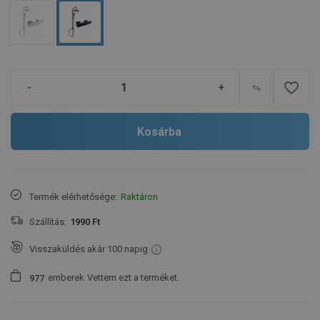
favorite_border
-
+
Kosárba
Termék elérhetősége:
Raktáron
Szállítás:
1990 Ft
Visszaküldés akár 100 napig
emberek
Vettem ezt a terméket.
9
7
7