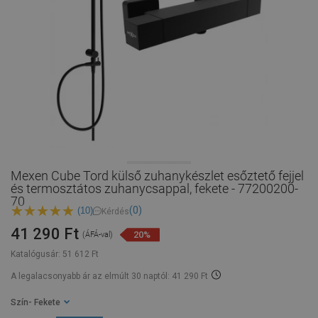
Mexen Cube Tord külső zuhanykészlet esőztető fejjel
és termosztátos zuhanycsappal, fekete - 77200200-
70
(0)
(10)
Kérdés
41 290 Ft
20%
(ÁFÁ-val)
Katalógusár:
51 612 Ft
A legalacsonyabb ár az elmúlt 30 naptól: 41 290 Ft
Szín
- Fekete