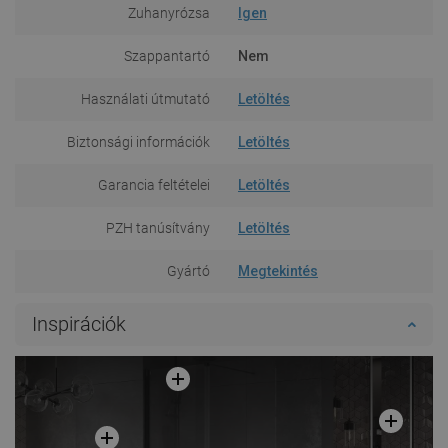
Zuhanyrózsa
Igen
Szappantartó
Nem
Használati útmutató
Letöltés
Biztonsági információk
Letöltés
Garancia feltételei
Letöltés
PZH tanúsítvány
Letöltés
Gyártó
Megtekintés
Inspirációk