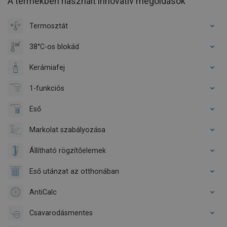
A termékben használt innovatív megoldások
Termosztát
38°C-os blokád
Kerámiafej
1-funkciós
Eső
Markolat szabályozása
Állítható rögzítőelemek
Eső utánzat az otthonában
AntiCalc
Csavarodásmentes