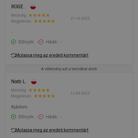
ROGE .
Minőség:
21-10-2023
Megjelenés:
-
Előnyök
-
Hibák
-
Mutassa meg az eredeti kommentárt
A vélemény ezt a terméket érinti
Norb L.
Minőség:
12-09-2023
Megjelenés:
Ajánlom
Előnyök
-
Hibák
-
Mutassa meg az eredeti kommentárt