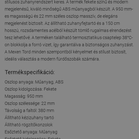
stílusos zuhanyrendszert keres. A termék fekete színű és modern
megjelenésű, kiváló minőségű ABS műanyagból készült. A 950 mm-
es magasságú és 22 mm széles oszlop masszív, de elegáns
megjelenést biztosít. Az állítható zuhanyfejtartó és a 150 cm
hosszú, rozsdamentes acélból készült tömlő rugalmas elrendezést
tesz lehetővé. A terméken található termosztatikus csaptelep 38°C-
on blokkolja a forró vizet, így garantálva a biztonságos zuhanyzást.
A Mexen Tord minden szempontból kényelmet és stílust biztosít,
ideális választás a modern fürdőszobák számára.
Termékspecifikáció:
Oszlop anyaga: Műanyag, ABS
Oszlop kidolgozása: Fekete
Magasság: 950 mm
Oszlop szélessége: 22 mm
Távolság a faltól: 380 mm
Állítható kézizuhany tartó
Állítható rögzítőkonzolok
Esőztető anyaga: Műanyag
Esőztető kidolgozása: Fekete