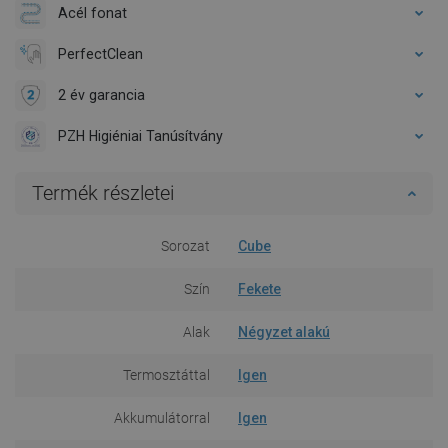
Acél fonat
PerfectClean
2 év garancia
PZH Higiéniai Tanúsítvány
Termék részletei
Sorozat
Cube
Szín
Fekete
Alak
Négyzet alakú
Termosztáttal
Igen
Akkumulátorral
Igen