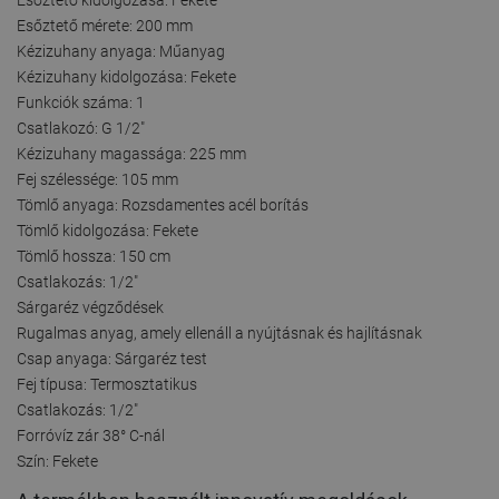
Esőztető mérete: 200 mm
Kézizuhany anyaga: Műanyag
Kézizuhany kidolgozása: Fekete
Funkciók száma: 1
Csatlakozó: G 1/2"
Kézizuhany magassága: 225 mm
Fej szélessége: 105 mm
Tömlő anyaga: Rozsdamentes acél borítás
Tömlő kidolgozása: Fekete
Tömlő hossza: 150 cm
Csatlakozás: 1/2"
Sárgaréz végződések
Rugalmas anyag, amely ellenáll a nyújtásnak és hajlításnak
Csap anyaga: Sárgaréz test
Fej típusa: Termosztatikus
Csatlakozás: 1/2"
Forróvíz zár 38° C-nál
Szín: Fekete