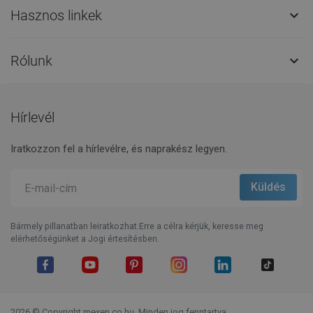
Hasznos linkek

Rólunk

Hírlevél
Iratkozzon fel a hírlevélre, és naprakész legyen.
Bármely pillanatban leiratkozhat.Erre a célra kérjük, keresse meg
elérhetőségünket a Jogi értesítésben.
Facebook
YouTube
Pinterest
Instagram
LinkedIn
TikTok
2026 © Copyright mexen.co.hu. Minden jog fenntartva.