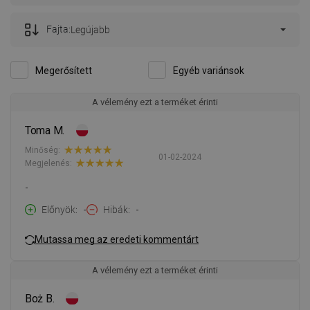
Fajta:
Legújabb
Megerősített
Egyéb variánsok
A vélemény ezt a terméket érinti
Toma M.
Minőség:
01-02-2024
Megjelenés:
-
Előnyök
-
Hibák
-
Mutassa meg az eredeti kommentárt
A vélemény ezt a terméket érinti
Boż B.