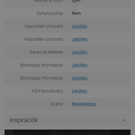
Készlet a rúdon
Igen
Zuhanyoszlop
Nem
Használati útmutató
Letöltés
Használati útmutató
Letöltés
Garancia feltételei
Letöltés
Biztonsági információk
Letöltés
Biztonsági információk
Letöltés
PZH tanúsítvány
Letöltés
Gyártó
Megtekintés
Inspirációk