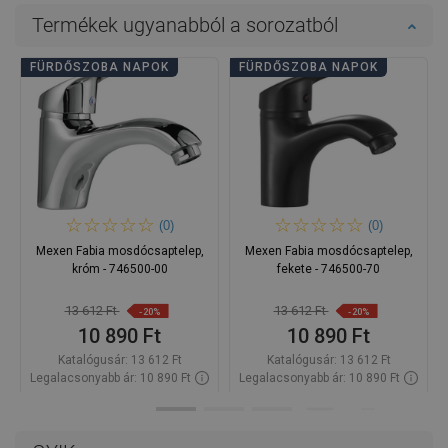
Termékek ugyanabból a sorozatból
FÜRDŐSZOBA NAPOK
FÜRDŐSZOBA NAPOK
(0)
(0)
Mexen Fabia mosdócsaptelep,
Mexen Fabia mosdócsaptelep,
króm - 746500-00
fekete - 746500-70
13 612 Ft
13 612 Ft
-20%
-20%
10 890 Ft
10 890 Ft
Katalógusár:
13 612 Ft
Katalógusár:
13 612 Ft
Legalacsonyabb ár: 10 890 Ft
Legalacsonyabb ár: 10 890 Ft
Termék elérhetősége:
Raktáron
Termék elérhetősége:
Raktáron
Kosárba
Kosárba