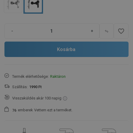
favorite_border
-
+
Kosárba
Termék elérhetősége:
Raktáron
Szállítás:
1990 Ft
Visszaküldés akár 100 napig
emberek
Vettem ezt a terméket.
7
6