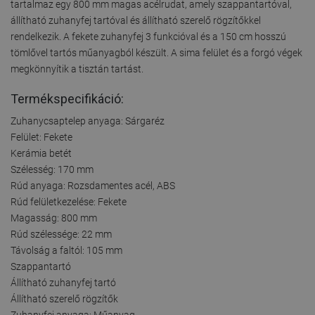
tartalmaz egy 800 mm magas acélrudat, amely szappantartóval,
állítható zuhanyfej tartóval és állítható szerelő rögzítőkkel
rendelkezik. A fekete zuhanyfej 3 funkcióval és a 150 cm hosszú
tömlővel tartós műanyagból készült. A sima felület és a forgó végek
megkönnyítik a tisztán tartást.
Termékspecifikáció:
Zuhanycsaptelep anyaga: Sárgaréz
Felület: Fekete
Kerámia betét
Szélesség: 170 mm
Rúd anyaga: Rozsdamentes acél, ABS
Rúd felületkezelése: Fekete
Magasság: 800 mm
Rúd szélessége: 22 mm
Távolság a faltól: 105 mm
Szappantartó
Állítható zuhanyfej tartó
Állítható szerelő rögzítők
Zuhanyfej anyaga: Műanyag