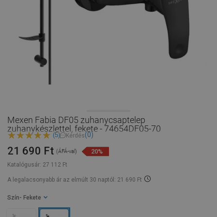
Mexen Fabia DF05 zuhanycsaptelep
zuhanykészlettel, fekete - 74654DF05-70
(0)
(5)
Kérdés
21 690 Ft
20%
(ÁFÁ-val)
Katalógusár:
27 112 Ft
A legalacsonyabb ár az elmúlt 30 naptól: 21 690 Ft
Szín
- Fekete