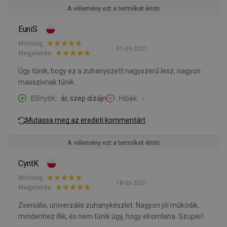
A vélemény ezt a terméket érinti
EuniS
Minőség:
01-09-2021
Megjelenés:
Úgy tűnik, hogy ez a zuhanyszett nagyszerű lesz, nagyon
masszívnak tűnik.
Előnyök
ár, szép dizájn
Hibák
-
Mutassa meg az eredeti kommentárt
A vélemény ezt a terméket érinti
CyntK
Minőség:
18-06-2021
Megjelenés:
Zseniális, univerzális zuhanykészlet. Nagyon jól működik,
mindenhez illik, és nem tűnik úgy, hogy elromlana. Szuper!