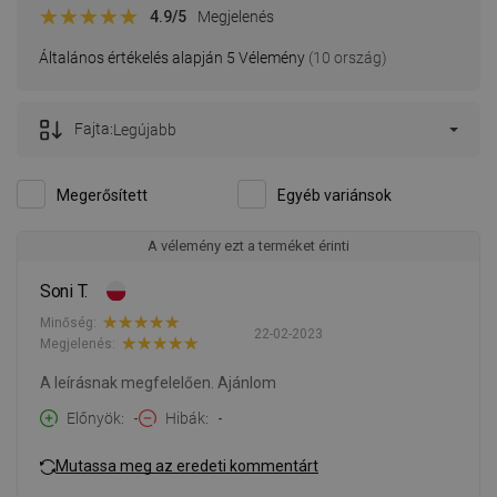
4.9
/5
Megjelenés
Általános értékelés alapján 5 Vélemény
(10 ország)
Fajta:
Legújabb
Megerősített
Egyéb variánsok
A vélemény ezt a terméket érinti
Soni T.
Minőség:
22-02-2023
Megjelenés:
A leírásnak megfelelően. Ajánlom
Előnyök
-
Hibák
-
Mutassa meg az eredeti kommentárt