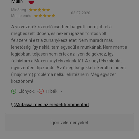
MaliK
Minőség:
03-07-2020
Megjelenés:
A vízvezeték-szerelő cserben hagyott, nem jött el a
megbeszélt időben, és nekem igazán fontos volt
felszerelni ezt a zuhanykészletet. Nem maradt más
lehetőség, így nekiálltam egyedül a munkának. Nem ment a
legjobban, teljesen nem értek az ilyen dolgokhoz, így
felhívtam a Mexen ügyfélszolgálatát. Az ügyfélszolgálat
egyszerűen díjazandó. Az ő segítségükkel sikerült mindent
(majdnem) probléma nélkül elintéznem. Még egyszer
köszönöm!
Előnyök
-
Hibák
-
Mutassa meg az eredeti kommentárt
Írjon véleményeket