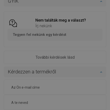
GYIK
Hasonlítsa
Hasonlítsa
favorite_border
Kedvenc
favorite_border
Kedvenc
össze
össze
Nem találták meg a választ?
Írj nekünk
Tegyen fel nekünk egy kérdést
További kérdések lásd
Kérdezzen a termékről