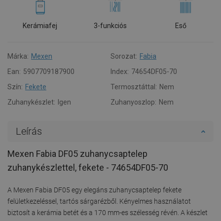
Kerámiafej
3-funkciós
Eső
Márka:
Mexen
Sorozat:
Fabia
Ean:
5907709187900
Index:
74654DF05-70
Szín:
Fekete
Termosztáttal:
Nem
Zuhanykészlet:
Igen
Zuhanyoszlop:
Nem
Leírás
Mexen Fabia DF05 zuhanycsaptelep
zuhanykészlettel, fekete - 74654DF05-70
A Mexen Fabia DF05 egy elegáns zuhanycsaptelep fekete
felületkezeléssel, tartós sárgarézből. Kényelmes használatot
biztosít a kerámia betét és a 170 mm-es szélesség révén. A készlet