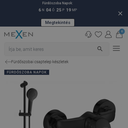
Fürdőszoba Napok:
6
04
25
17
N
Ó
P
MP
close
Megtekintés
0
search
Fürdőszobai csaptelep készletek
FÜRDŐSZOBA NAPOK