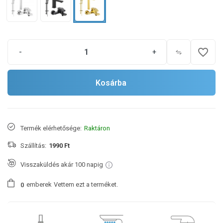
favorite_border
-
+
Kosárba
Termék elérhetősége:
Raktáron
Szállítás:
1990 Ft
Visszaküldés akár 100 napig
emberek
Vettem ezt a terméket.
0