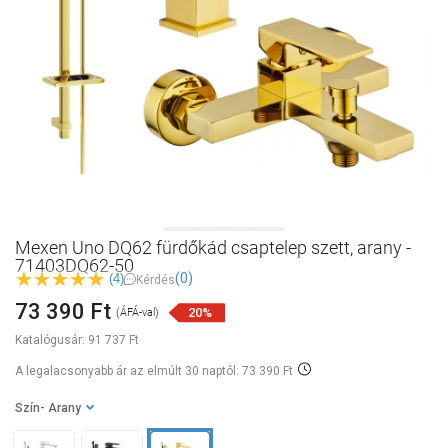
Mexen Uno DQ62 fürdőkád csaptelep szett, arany -
71403DQ62-50
(0)
(4)
Kérdés
73 390 Ft
20%
(ÁFÁ-val)
Katalógusár:
91 737 Ft
A legalacsonyabb ár az elmúlt 30 naptól: 73 390 Ft
Szín
- Arany