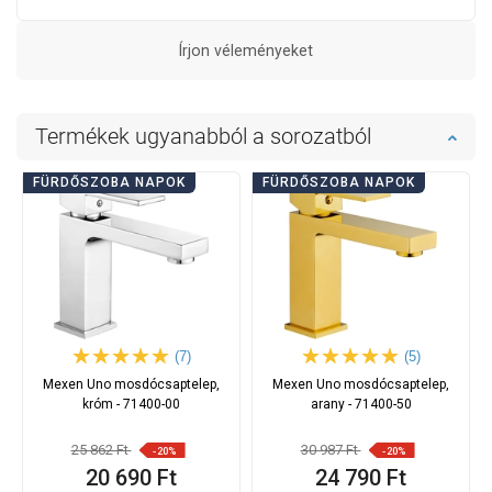
Írjon véleményeket
Termékek ugyanabból a sorozatból
FÜRDŐSZOBA NAPOK
FÜRDŐSZOBA NAPOK
(7)
(5)
Mexen Uno mosdócsaptelep,
Mexen Uno mosdócsaptelep,
króm - 71400-00
arany - 71400-50
25 862 Ft
30 987 Ft
-20%
-20%
20 690 Ft
24 790 Ft