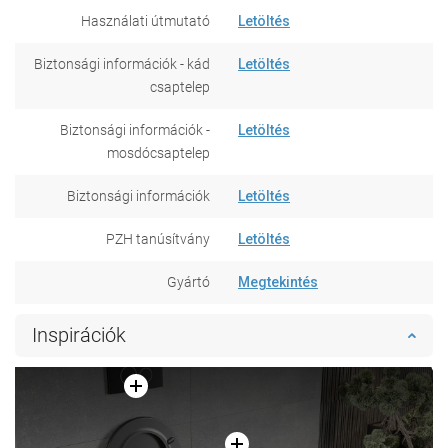
Használati útmutató
Letöltés
Biztonsági információk - kád
Letöltés
csaptelep
Biztonsági információk -
Letöltés
mosdócsaptelep
Biztonsági információk
Letöltés
PZH tanúsítvány
Letöltés
Gyártó
Megtekintés
Inspirációk