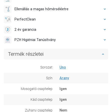
Ellenállás a magas hőmérsékletre
PerfectClean
2 év garancia
PZH Higiéniai Tanúsítvány
Termék részletei
Sorozat
Uno
Szín
Arany
Mosogató csaptelep
Igen
Kád csaptelep
Igen
Zuhany csaptelep
Nem