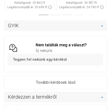
Katalógusár:
25 862 Ft
Katalógusár:
30 987 Ft
Legalacsonyabb ár: 20 690 Ft
Legalacsonyabb ár: 24 790 Ft
Termék elérhetősége:
Raktáron
Termék elérhetősége:
Raktáron
Kosárba
Kosárba
GYIK
Hasonlítsa
Hasonlítsa
favorite_border
Kedvenc
favorite_border
Kedvenc
össze
össze
Nem találták meg a választ?
Írj nekünk
Tegyen fel nekünk egy kérdést
További kérdések lásd
Kérdezzen a termékről