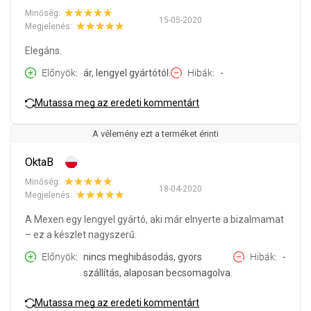
Minőség:
15-05-2020
Megjelenés:
Elegáns.
Előnyök
ár, lengyel gyártótól.
Hibák
-
Mutassa meg az eredeti kommentárt
A vélemény ezt a terméket érinti
OktaB
Minőség:
18-04-2020
Megjelenés:
A Mexen egy lengyel gyártó, aki már elnyerte a bizalmamat
– ez a készlet nagyszerű.
Előnyök
nincs meghibásodás, gyors
Hibák
-
szállítás, alaposan becsomagolva.
Mutassa meg az eredeti kommentárt