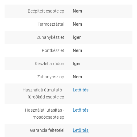
Beépített csaptelep
Nem
Termosztáttal
Nem
Zuhanykészlet
Igen
Pontkészlet
Nem
Készlet a rúdon
Igen
Zuhanyoszlop
Nem
Használati útmutató -
Letöltés
fürdőkád csaptelep
Használati utasítás -
Letöltés
mosdócsaptelep
Garancia feltételei
Letöltés