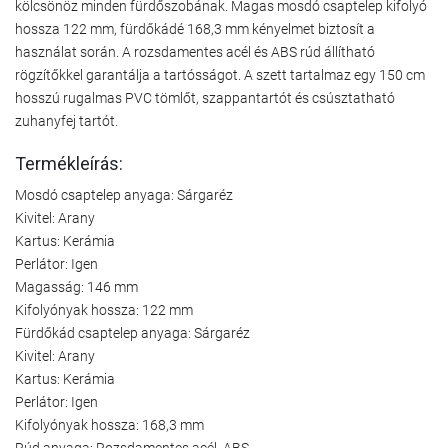
kölcsönöz minden fürdőszobának. Magas mosdó csaptelep kifolyó
hossza 122 mm, fürdőkádé 168,3 mm kényelmet biztosít a
használat során. A rozsdamentes acél és ABS rúd állítható
rögzítőkkel garantálja a tartósságot. A szett tartalmaz egy 150 cm
hosszú rugalmas PVC tömlőt, szappantartót és csúsztatható
zuhanyfej tartót.
Termékleírás:
Mosdó csaptelep anyaga: Sárgaréz
Kivitel: Arany
Kartus: Kerámia
Perlátor: Igen
Magasság: 146 mm
Kifolyónyak hossza: 122 mm
Fürdőkád csaptelep anyaga: Sárgaréz
Kivitel: Arany
Kartus: Kerámia
Perlátor: Igen
Kifolyónyak hossza: 168,3 mm
Rúd anyaga: Rozsdamentes acél, ABS