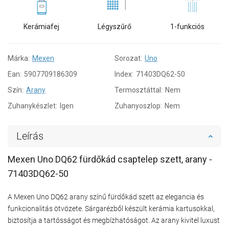
Kerámiafej
Légyszűrő
1-funkciós
Márka:
Mexen
Sorozat:
Uno
Ean:
5907709186309
Index:
71403DQ62-50
Szín:
Arany
Termosztáttal:
Nem
Zuhanykészlet:
Igen
Zuhanyoszlop:
Nem
Leírás
Mexen Uno DQ62 fürdőkád csaptelep szett, arany -
71403DQ62-50
A Mexen Uno DQ62 arany színű fürdőkád szett az elegancia és
funkcionalitás ötvözete. Sárgarézből készült kerámia kartusokkal,
biztosítja a tartósságot és megbízhatóságot. Az arany kivitel luxust