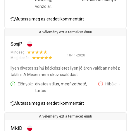
vonzó ár.
Mutassa meg az eredeti kommentárt
A vélemény ezt a terméket érinti
SonjP
Minőség:
10-11-2020
Megjelenés:
Ilyen divatos színű kádkészletet ilyen jó áron valóban nehéz
találni. A Mexen nem okoz csalódást.
Előnyök
divatos stílus, megfizethető,
Hibák
-
tartós.
Mutassa meg az eredeti kommentárt
A vélemény ezt a terméket érinti
MikiD