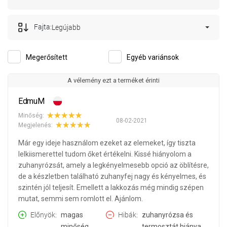
Fajta:
Legújabb
Megerősített
Egyéb variánsok
A vélemény ezt a terméket érinti
EdmuM
Minőség:
08-02-2021
Megjelenés:
Már egy ideje használom ezeket az elemeket, így tiszta
lelkiismerettel tudom őket értékelni. Kissé hiányolom a
zuhanyrózsát, amely a legkényelmesebb opció az öblítésre,
de a készletben található zuhanyfej nagy és kényelmes, és
szintén jól teljesít. Emellett a lakkozás még mindig szépen
mutat, semmi sem romlott el. Ajánlom.
Előnyök
magas
Hibák
zuhanyrózsa és
minőség,
termosztát hiánya.