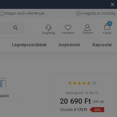
close
Magas vevői vélemények
A legjobb ár/minőség
0
search
Segítség
Kedvenc
Fiókom
Kosár
Legnépszerűbbek
Inspirációk
Kapcsolat
Mexen Uno mosdócsaptelep,
(7)
króm - 71400-00
Katalógusár:
25 862 Ft
szűrő
20 690 Ft
(ÁFÁ-val)
Olcsóbb
5 172 Ft
20%