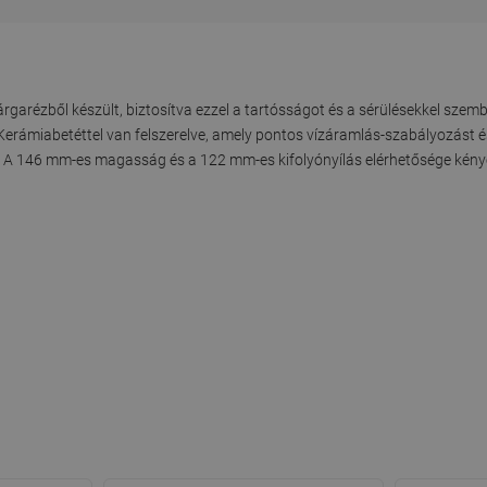
rézből készült, biztosítva ezzel a tartósságot és a sérülésekkel szembe
 Kerámiabetéttel van felszerelve, amely pontos vízáramlás-szabályozást 
s. A 146 mm-es magasság és a 122 mm-es kifolyónyílás elérhetősége kény