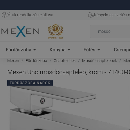
Áruk rendelkezésre állása
Kényelmes fizetési
Fürdőszoba
Konyha
Fűtés
Csemp
Mexen
Fürdőszoba
Csaptelepek
Mosdó csaptelepek
Mex
Mexen Uno mosdócsaptelep, króm - 71400-
FÜRDŐSZOBA NAPOK