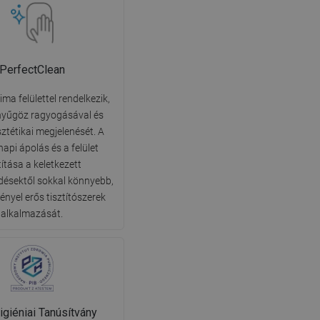
PerfectClean
ima felülettel rendelkezik,
nyűgöz ragyogásával és
sztétikai megjelenését. A
api ápolás és a felület
títása a keletkezett
ésektől sokkal könnyebb,
ényel erős tisztítószerek
alkalmazását.
giéniai Tanúsítvány