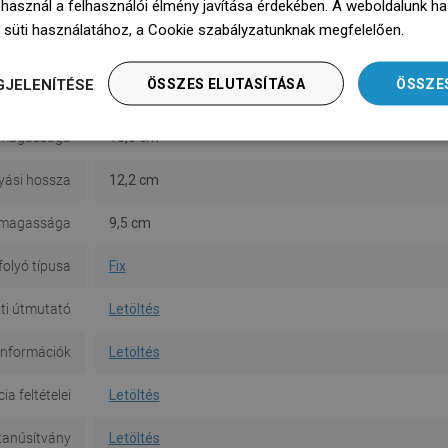
 használ a felhasználói élmény javítása érdekében. A weboldalunk h
 készletben
Nem
 süti használatához, a Cookie szabályzatunknak megfelelően.
Dowie
Szerelés
Álló
GJELENÍTÉSE
ÖSSZES ELUTASÍTÁSA
ÖSSZE
rmosztáttal
Nem
 magassága
15,6 cm
lyási hossza
12,2 cm
i magassága
9,5 cm
folyó típusa
Fix
ti útmutató
Letöltés
információk
Letöltés
a feltételei
Letöltés
tanúsítvány
Letöltés