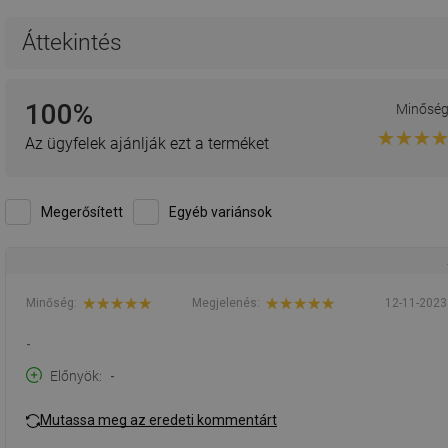
Áttekintés
100%
Minősé
Az ügyfelek ajánlják ezt a terméket
Megerősített
Egyéb variánsok
Minőség:
Megjelenés:
12-11-2023
-
Előnyök
-
Mutassa meg az eredeti kommentárt