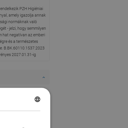
rendelkezik PZH Higiéniai
yal, amely igazolja annak
nsági normáknak való
gét - jelzi, hogy semmilyen
 hat negatívan az emberi
égre és a természetes
re. B.BK.60110.1537.2023
rvényes 2027.01.31-ig
POLISH
CZECH
GERMAN