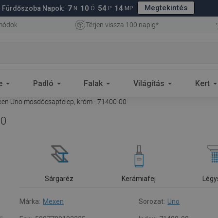
Megtekintés
7
10
54
13
Fürdőszoba Napok:
N
Ó
P
MP
 módok
Térjen vissza 100 napig*
e
Padló
Falak
Világítás
Kert
en Uno mosdócsaptelep, króm - 71400-00
00
Sárgaréz
Kerámiafej
Légy
Márka:
Mexen
Sorozat:
Uno