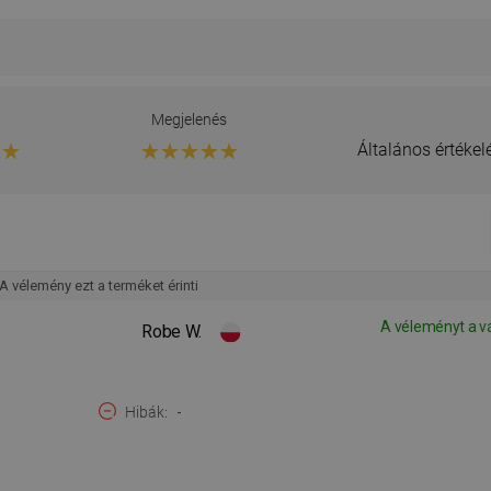
g
Megjelenés
Általános értéke
A vélemény ezt a terméket érinti
A véleményt a v
Robe W.
Hibák
-