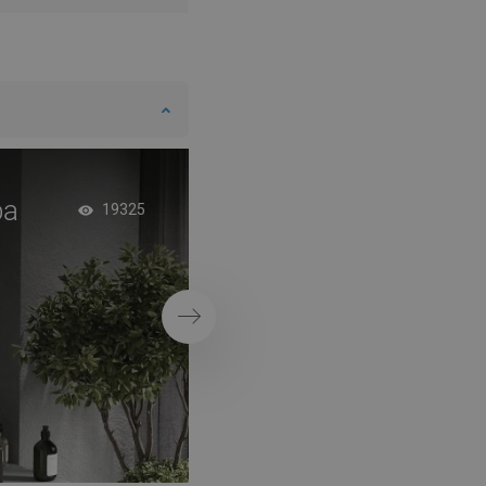
DANISH
SWEDISH
FINNISH
PORTUGUESE
CROATIAN
ba
Fürdőkád paravánnal
GREEK
19325
stílusban
SLOVENIAN
Következő