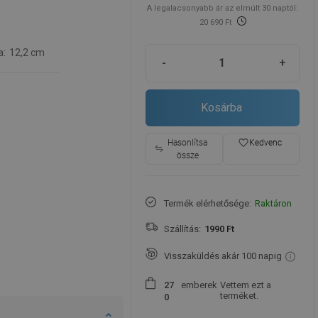
A legalacsonyabb ár az elmúlt 30 naptól:
20 690 Ft
a:
12,2 cm
-
+
Kosárba
favorite_border
Hasonlítsa
Kedvenc
össze
Termék elérhetősége:
Raktáron
Szállítás:
1990 Ft
Visszaküldés akár 100 napig
emberek
Vettem ezt a
2
7
terméket.
0