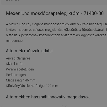
Mexen Uno mosdócsaptelep, króm - 71400-00
A Mexen Uno egy elegáns mosdócsaptelep, amely kiváló minőségű sárga
kivitele modern és stílusos megjelenést kölcsönöz a fürdőszobának.
biztosít. A perlátornak köszönhetően a vízáramlás lágy és takaréko
mindennap.
A termék műszaki adatai:
Anyag: Sárgaréz
Kivitel: Króm
Kerámiabetét: Igen
Perlátor: Igen
Magasság: 146 mm
Kifolyónyílás elérhetősége: 122 mm
A termékben használt innovatív megoldások