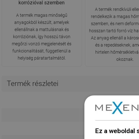
korrózióval szemben
A termék rendkívüli elle
A termék magas minőségű
rendelkezik a magas hőm
anyagokból készült, amelyek
szemben, és nem deform
ellenállnak a mattulásnak és
hosszan tartó forró víz h
korróziónak, így hosszú távon
Az anyag ellenáll a kár
megőrzi vonzó megjelenését és
és a repedéseknek, am
funkcionalitását, függetlenül a
hirtelen hőmérsékletv
helyiség páratartalmától.
okoznak.
Termék részletei
Ez a weboldal 