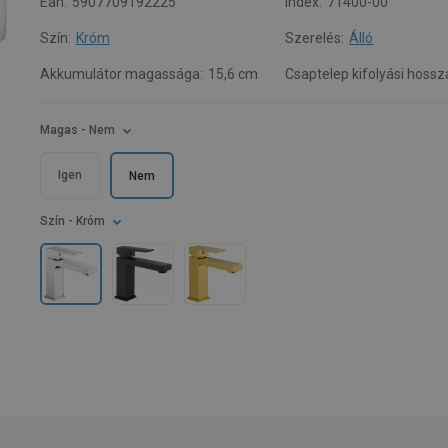
Ean:
5907709192225
Index:
71400-00
Szín:
Króm
Szerelés:
Álló
Akkumulátor magassága:
15,6 cm
Csaptelep kifolyási hossz
Magas
- Nem
Igen
Nem
Szín
- Króm