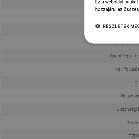
Ez a weboldal sütiket
Dugó a
hozzájárul az összes
RÉSZLETEK ME
Te
Akkumulátor
Csaptelep kifo
Víz kifolyás
Ki
Használa
Biztonsági 
Garanci
PZH 