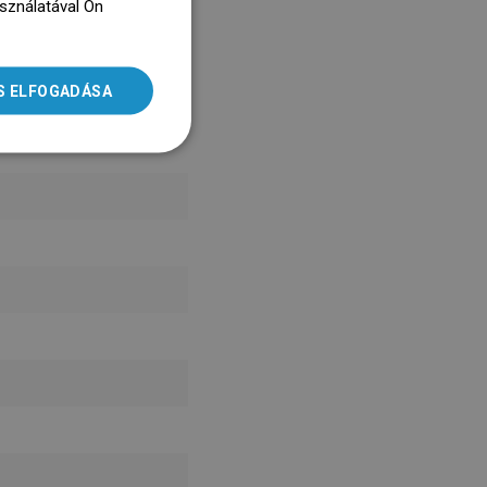
asználatával Ön
ENGLISH
dz się więcej
SLOVAK
S ELFOGADÁSA
LITHUANIAN
ROMANIAN
HUNGARIAN
FRENCH
ITALIAN
SPANISH
UKRAINIAN
BULGARIAN
ESTONIAN
DUTCH
LATVIAN