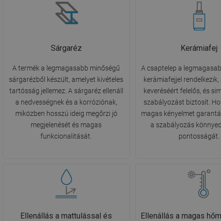
Sárgaréz
Kerámiafej
A termék a legmagasabb minőségű
A csaptelep a legmagasa
sárgarézből készült, amelyet kivételes
kerámiafejjel rendelkezik,
tartósság jellemez. A sárgaréz ellenáll
keveréséért felelős, és s
a nedvességnek és a korróziónak,
szabályozást biztosít. H
miközben hosszú ideig megőrzi jó
magas kényelmet garantál
megjelenését és magas
a szabályozás könnyed
funkcionalitását.
pontosságát.
Ellenállás a mattulással és
Ellenállás a magas hőm