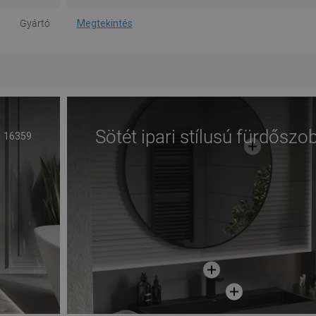
Gyártó
Megtekintés
Sötét ipari stílusú fürdőszo
16359