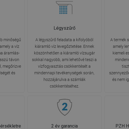
Légyszűrő
bb minőségű
A légyszűrő feladata a kifolyóból
A termék s
 amely a víz
kiáramló víz levegőztetése. Ennek
amely le
ima áramlás-
köszönhetően a kiáramló vízsugár
kiemeli e
osszú távon
sokkal nagyobb, ami lehetővé teszi a
mindenn
, megőrizve
vízfogyasztás csökkentését a
tisz
ségét és
mindennapi tevékenységek során,
szennyeződ
hozzájárulva a számlák
és nem ig
csökkentéséhez.
érsékletre
2 év garancia
PZH Hi