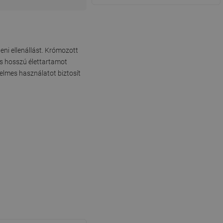
ni ellenállást. Krómozott
és hosszú élettartamot
elmes használatot biztosít