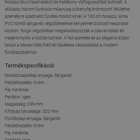
hosszú távú használatot és hatékony vízfogyasztást biztosít. A
stílusos, három funkciós műanyag zuhanyfej krómozott felülettel
személyre szabható fürdési módot kínál. A 150 cm hosszú, sima
PVC tömlő sárgaréz végződésekkel kényelmet biztosít használat
közben, forgó végződései megakadályozzák a csavarodást és
megkönnyítik a tisztántartást. A fali szerelés és az elegáns dizájn
teszik a Mexen Milo R40-et tökéletes választássá a modern
fürdőszobákhoz.
Termékspecifikáció:
Mosdócsaptelep anyaga: Sárgaréz
Felületkezelés: Króm
Fej: Kerámia
Perlátor: Igen
Magasság: 299 mm
Kifolyás távolsága: 202 mm
Fürdőcsap anyaga: Sárgaréz
Felületkezelés: Króm
Fej: Kerámia
Perlátor: Igen