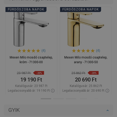
FÜRDŐSZOBA NAPOK
FÜRDŐSZOBA NAPOK
(4)
(4)
Mexen Milo mosdó csaptelep,
Mexen Milo mosdó csaptelep,
króm - 71300-00
arany - 71300-50
23 987 Ft
25 862 Ft
-20%
-20%
19 190 Ft
20 690 Ft
Katalógusár:
23 987 Ft
Katalógusár:
25 862 Ft
Legalacsonyabb ár: 19 190 Ft
Legalacsonyabb ár: 20 690 Ft
Termék elérhetősége:
Raktáron
Termék elérhetősége:
Raktáron
Kosárba
Kosárba
GYIK
Hasonlítsa
Hasonlítsa
favorite_border
Kedvenc
favorite_border
Kedvenc