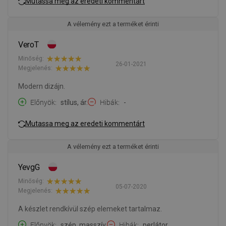
Mutassa meg az eredeti kommentárt
A vélemény ezt a terméket érinti
VeroT
Minőség:
26-01-2021
Megjelenés:
Modern dizájn.
Előnyök
stílus, ár.
Hibák
-
Mutassa meg az eredeti kommentárt
A vélemény ezt a terméket érinti
YevgG
Minőség:
05-07-2020
Megjelenés:
A készlet rendkívül szép elemeket tartalmaz.
Előnyök
szép, masszív.
Hibák
perlátor.