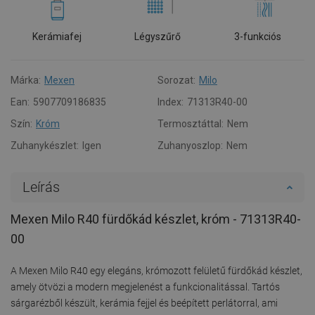
Kerámiafej
Légyszűrő
3-funkciós
Márka:
Mexen
Sorozat:
Milo
Ean:
5907709186835
Index:
71313R40-00
Szín:
Króm
Termosztáttal:
Nem
Zuhanykészlet:
Igen
Zuhanyoszlop:
Nem
Leírás
Mexen Milo R40 fürdőkád készlet, króm - 71313R40-
00
A Mexen Milo R40 egy elegáns, krómozott felületű fürdőkád készlet,
amely ötvözi a modern megjelenést a funkcionalitással. Tartós
sárgarézből készült, kerámia fejjel és beépített perlátorral, ami