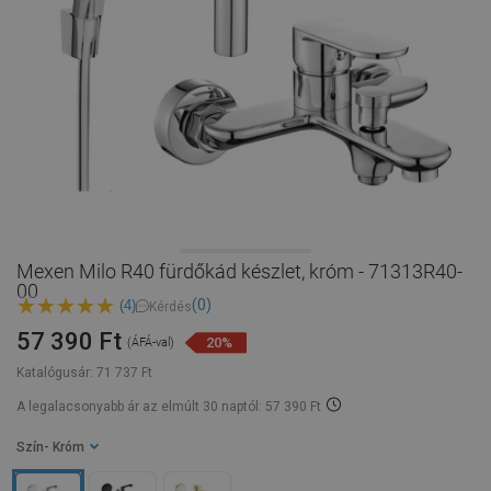
Mexen Milo R40 fürdőkád készlet, króm - 71313R40-
00
(0)
(4)
Kérdés
57 390 Ft
20%
(ÁFÁ-val)
Katalógusár:
71 737 Ft
A legalacsonyabb ár az elmúlt 30 naptól: 57 390 Ft
Szín
- Króm