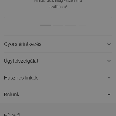
várnak rád.Mindig készen áll a
szállításra!
Gyors érintkezés

Ügyfélszolgálat

Hasznos linkek

Rólunk

Hírlevél