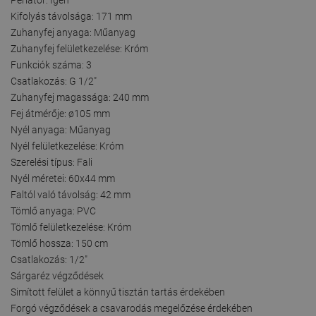
Kifolyás távolsága: 171 mm
Zuhanyfej anyaga: Műanyag
Zuhanyfej felületkezelése: Króm
Funkciók száma: 3
Csatlakozás: G 1/2"
Zuhanyfej magassága: 240 mm
Fej átmérője: ø105 mm
Nyél anyaga: Műanyag
Nyél felületkezelése: Króm
Szerelési típus: Fali
Nyél méretei: 60x44 mm
Faltól való távolság: 42 mm
Tömlő anyaga: PVC
Tömlő felületkezelése: Króm
Tömlő hossza: 150 cm
Csatlakozás: 1/2"
Sárgaréz végződések
Simított felület a könnyű tisztán tartás érdekében
Forgó végződések a csavarodás megelőzése érdekében