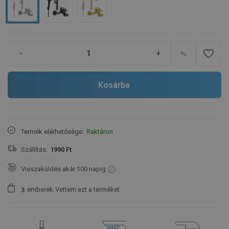
favorite_border
-
+
Kosárba
Termék elérhetősége:
Raktáron
Szállítás:
1990 Ft
Visszaküldés akár 100 napig
emberek
Vettem ezt a terméket.
3