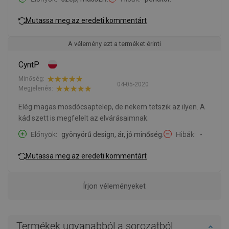
Mutassa meg az eredeti kommentárt
A vélemény ezt a terméket érinti
CyntP
Minőség:
04-05-2020
Megjelenés:
Elég magas mosdócsaptelep, de nekem tetszik az ilyen. A
kád szett is megfelelt az elvárásaimnak.
Előnyök
gyönyörű design, ár, jó minőség.
Hibák
-
Mutassa meg az eredeti kommentárt
Írjon véleményeket
Termékek ugyanabból a sorozatból