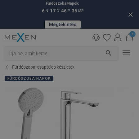
Fürdőszoba Napok:
6
17
46
35
N
Ó
P
MP
close
Megtekintés
0
search
Fürdőszobai csaptelep készletek
FÜRDŐSZOBA NAPOK