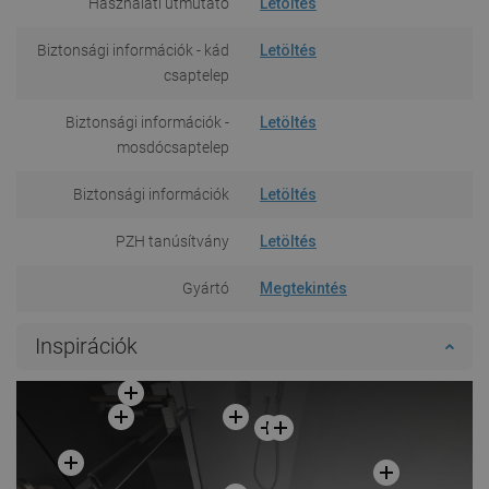
Használati útmutató
Letöltés
Biztonsági információk - kád
Letöltés
csaptelep
Biztonsági információk -
Letöltés
mosdócsaptelep
Biztonsági információk
Letöltés
PZH tanúsítvány
Letöltés
Gyártó
Megtekintés
Inspirációk