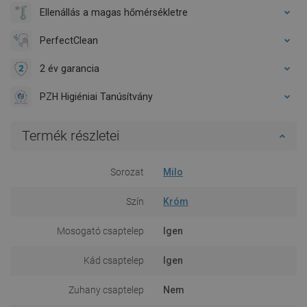
Ellenállás a magas hőmérsékletre
PerfectClean
2 év garancia
PZH Higiéniai Tanúsítvány
Termék részletei
Sorozat
Milo
Szín
Króm
Mosogató csaptelep
Igen
Kád csaptelep
Igen
Zuhany csaptelep
Nem