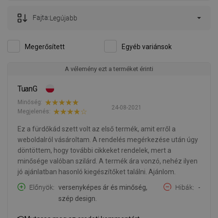
Fajta:
Legújabb
Megerősített
Egyéb variánsok
A vélemény ezt a terméket érinti
TuanG
Minőség:
24-08-2021
Megjelenés:
Ez a fürdőkád szett volt az első termék, amit erről a
weboldalról vásároltam. A rendelés megérkezése után úgy
döntöttem, hogy további cikkeket rendelek, mert a
minősége valóban szilárd. A termék ára vonzó, nehéz ilyen
jó ajánlatban hasonló kiegészítőket találni. Ajánlom.
Előnyök
versenyképes ár és minőség,
Hibák
-
szép design.