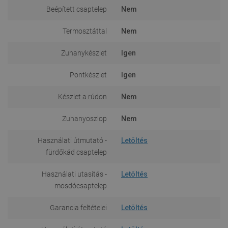
Beépített csaptelep
Nem
Termosztáttal
Nem
Zuhanykészlet
Igen
Pontkészlet
Igen
Készlet a rúdon
Nem
Zuhanyoszlop
Nem
Használati útmutató -
Letöltés
fürdőkád csaptelep
Használati utasítás -
Letöltés
mosdócsaptelep
Garancia feltételei
Letöltés