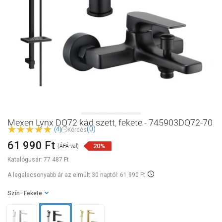
Mexen Lynx DQ72 kád szett, fekete - 745903DQ72-70
(0)
(4)
Kérdés
61 990 Ft
20%
(ÁFÁ-val)
Katalógusár:
77 487 Ft
A legalacsonyabb ár az elmúlt 30 naptól: 61 990 Ft
Szín
- Fekete