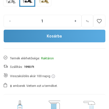
favorite_border
-
+
Kosárba
Termék elérhetősége:
Raktáron
Szállítás:
1990 Ft
Visszaküldés akár 100 napig
emberek
Vettem ezt a terméket.
0