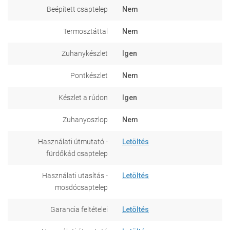
Beépített csaptelep
Nem
Termosztáttal
Nem
Zuhanykészlet
Igen
Pontkészlet
Nem
Készlet a rúdon
Igen
Zuhanyoszlop
Nem
Használati útmutató -
Letöltés
fürdőkád csaptelep
Használati utasítás -
Letöltés
mosdócsaptelep
Garancia feltételei
Letöltés