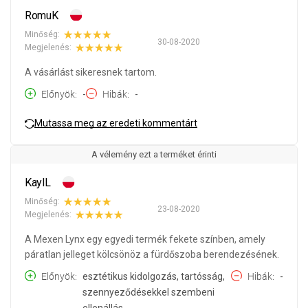
RomuK
Minőség:
30-08-2020
Megjelenés:
A vásárlást sikeresnek tartom.
Előnyök
-
Hibák
-
Mutassa meg az eredeti kommentárt
A vélemény ezt a terméket érinti
KaylL
Minőség:
23-08-2020
Megjelenés:
A Mexen Lynx egy egyedi termék fekete színben, amely
páratlan jelleget kölcsönöz a fürdőszoba berendezésének.
Előnyök
esztétikus kidolgozás, tartósság,
Hibák
-
szennyeződésekkel szembeni
ellenállás.