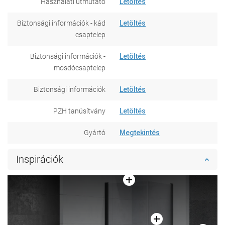
Használati útmutató
Letöltés
Biztonsági információk - kád
Letöltés
csaptelep
Biztonsági információk -
Letöltés
mosdócsaptelep
Biztonsági információk
Letöltés
PZH tanúsítvány
Letöltés
Gyártó
Megtekintés
Inspirációk