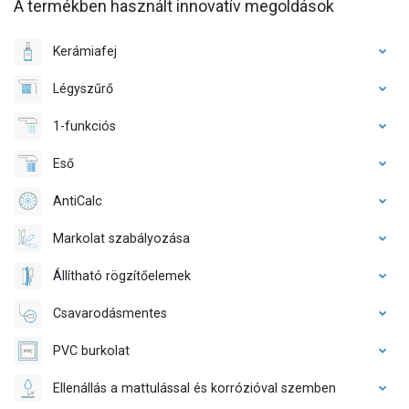
A termékben használt innovatív megoldások
Kerámiafej
Légyszűrő
1-funkciós
Eső
AntiCalc
Markolat szabályozása
Állítható rögzítőelemek
Csavarodásmentes
PVC burkolat
Ellenállás a mattulással és korrózióval szemben