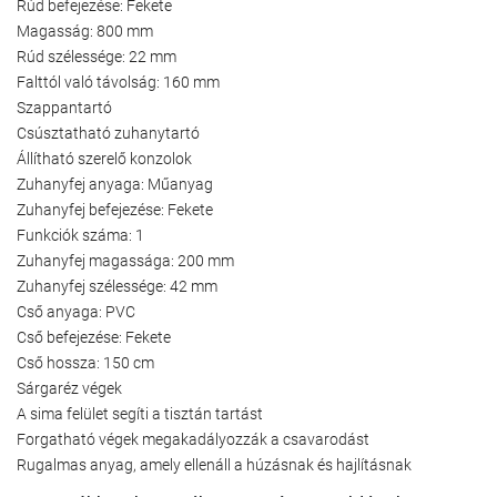
Rúd befejezése: Fekete
Magasság: 800 mm
Rúd szélessége: 22 mm
Falttól való távolság: 160 mm
Szappantartó
Csúsztatható zuhanytartó
Állítható szerelő konzolok
Zuhanyfej anyaga: Műanyag
Zuhanyfej befejezése: Fekete
Funkciók száma: 1
Zuhanyfej magassága: 200 mm
Zuhanyfej szélessége: 42 mm
Cső anyaga: PVC
Cső befejezése: Fekete
Cső hossza: 150 cm
Sárgaréz végek
A sima felület segíti a tisztán tartást
Forgatható végek megakadályozzák a csavarodást
Rugalmas anyag, amely ellenáll a húzásnak és hajlításnak