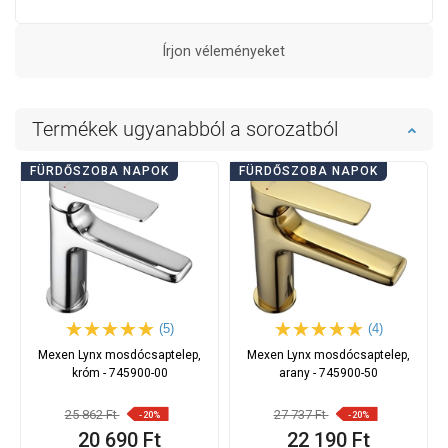
Írjon véleményeket
Termékek ugyanabból a sorozatból
FÜRDŐSZOBA NAPOK
FÜRDŐSZOBA NAPOK
(5)
(4)
Mexen Lynx mosdócsaptelep,
Mexen Lynx mosdócsaptelep,
króm - 745900-00
arany - 745900-50
25 862 Ft
27 737 Ft
-20%
-20%
20 690 Ft
22 190 Ft