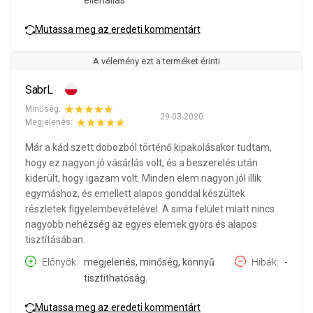
Mutassa meg az eredeti kommentárt
A vélemény ezt a terméket érinti
SabrL
Minőség:
29-03-2020
Megjelenés:
Már a kád szett dobozból történő kipakolásakor tudtam,
hogy ez nagyon jó vásárlás volt, és a beszerelés után
kiderült, hogy igazam volt. Minden elem nagyon jól illik
egymáshoz, és emellett alapos gonddal készültek
részletek figyelembevételével. A sima felület miatt nincs
nagyobb nehézség az egyes elemek gyors és alapos
tisztításában.
Előnyök
megjelenés, minőség, könnyű
Hibák
-
tisztíthatóság.
Mutassa meg az eredeti kommentárt