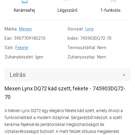
Kerámiafej
Légyszűrő
1-funkciós
Márka:
Mexen
Sorozat:
Lynx
Ean:
5907709185210
Index:
745903DQ72-70
Szín:
Fekete
Termosztáttal:
Nem
Zuhanykészlet:
Igen
Zuhanyoszlop:
Nem
Leírás
Mexen Lynx DQ72 kád szett, fekete - 745903DQ72-
70
A Mexen Lynx DQ72 egy elegáns fekete kád szett, amely ötvözi a
funkcionalitást a modern dizájnnal. Sárgarézből készült, a szett
kerámia fejekkel és perlátorokkal megbízhatóságot és
víztakarékosságot biztosít. A matt felület stílusos megjelenést