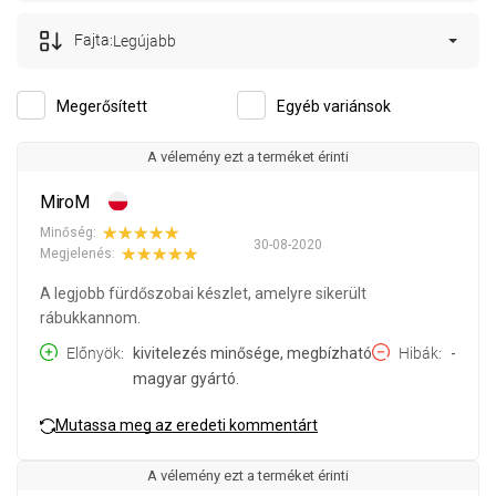
Fajta:
Legújabb
Megerősített
Egyéb variánsok
A vélemény ezt a terméket érinti
MiroM
Minőség:
30-08-2020
Megjelenés:
A legjobb fürdőszobai készlet, amelyre sikerült
rábukkannom.
Előnyök
kivitelezés minősége, megbízható
Hibák
-
magyar gyártó.
Mutassa meg az eredeti kommentárt
A vélemény ezt a terméket érinti