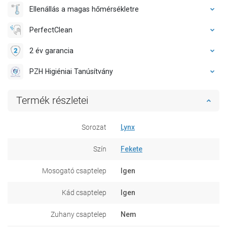
Ellenállás a magas hőmérsékletre
PerfectClean
2 év garancia
PZH Higiéniai Tanúsítvány
Termék részletei
Sorozat
Lynx
Szín
Fekete
Mosogató csaptelep
Igen
Kád csaptelep
Igen
Zuhany csaptelep
Nem