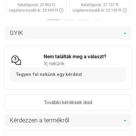
Katalógusár:
25 862 Ft
Katalógusár:
27 737 Ft
Legalacsonyabb ár: 20 690 Ft
Legalacsonyabb ár: 22 190 Ft
Termék elérhetősége:
Raktáron
Termék elérhetősége:
Raktáron
Kosárba
Kosárba
GYIK
Hasonlítsa
Hasonlítsa
favorite_border
Kedvenc
favorite_border
Kedvenc
össze
össze
Nem találták meg a választ?
Írj nekünk
Tegyen fel nekünk egy kérdést
További kérdések lásd
Kérdezzen a termékről