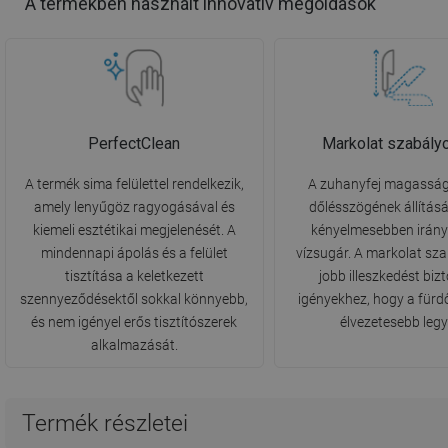
A termékben használt innovatív megoldások
PerfectClean
Markolat szabály
A termék sima felülettel rendelkezik,
A zuhanyfej magassá
amely lenyűgöz ragyogásával és
dőlésszögének állítás
kiemeli esztétikai megjelenését. A
kényelmesebben irány
mindennapi ápolás és a felület
vízsugár. A markolat sz
tisztítása a keletkezett
jobb illeszkedést bizt
szennyeződésektől sokkal könnyebb,
igényekhez, hogy a fürd
és nem igényel erős tisztítószerek
élvezetesebb legy
alkalmazását.
Termék részletei