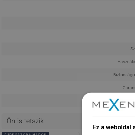
Sz
Használa
Biztonsági 
Garanci
Ön is tetszik
Ez a weboldal 