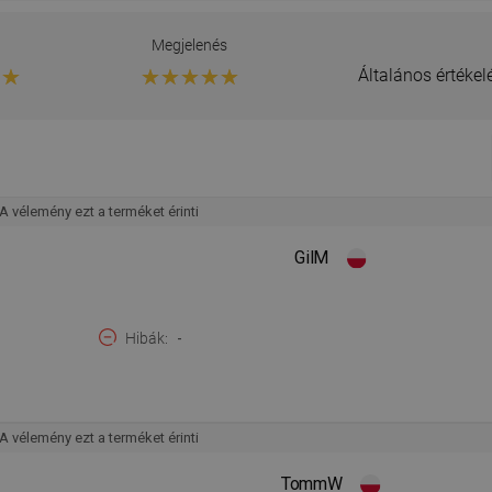
g
Megjelenés
Általános értéke
A vélemény ezt a terméket érinti
GilM
Hibák
-
A vélemény ezt a terméket érinti
TommW