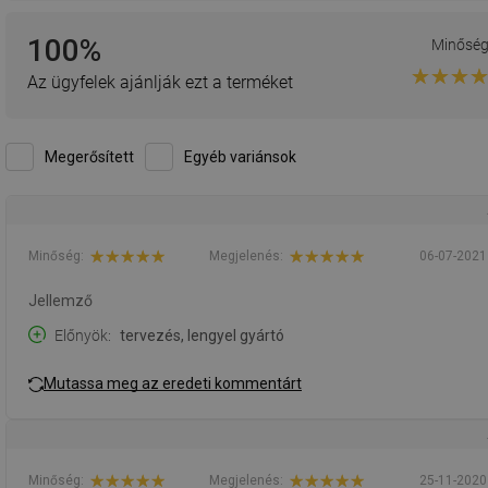
100%
Minősé
Az ügyfelek ajánlják ezt a terméket
Megerősített
Egyéb variánsok
Minőség:
Megjelenés:
06-07-2021
Jellemző
Előnyök
tervezés, lengyel gyártó
Mutassa meg az eredeti kommentárt
Minőség:
Megjelenés:
25-11-2020