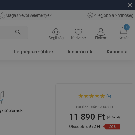
close
Magas vevői vélemények
A legjobb ár/minőség
0
search
Segítség
Kedvenc
Fiókom
Kosár
Legnépszerűbbek
Inspirációk
Kapcsolat
Mexen DQ 80 cm-es
(4)
zuhanyrúd szappantartóval,
rózsaarany - 79381-60
Katalógusár:
14 862 Ft
ögzítőelemek
11 890 Ft
(ÁFÁ-val)
Olcsóbb
2 972 Ft
20%