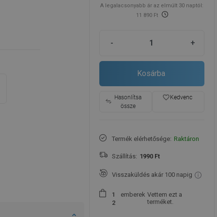
A legalacsonyabb ár az elmúlt 30 naptól:
11 890 Ft
-
+
Kosárba
favorite_border
Hasonlítsa
Kedvenc
össze
Termék elérhetősége:
Raktáron
Szállítás:
1990 Ft
Visszaküldés akár 100 napig
emberek
Vettem ezt a
1
terméket.
2