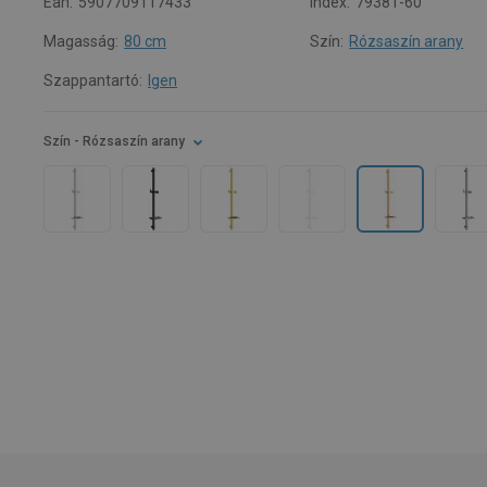
Ean:
5907709117433
Index:
79381-60
Magasság:
80 cm
Szín:
Rózsaszín arany
Szappantartó:
Igen
Szín
- Rózsaszín arany