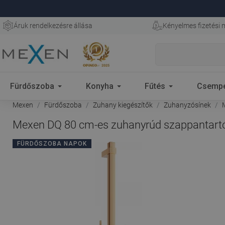
Áruk rendelkezésre állása
Kényelmes fizetési
Fürdőszoba
Konyha
Fűtés
Csemp
Mexen
Fürdőszoba
Zuhany kiegészítők
Zuhanyzósínek
M
Mexen DQ 80 cm-es zuhanyrúd szappantartóv
FÜRDŐSZOBA NAPOK