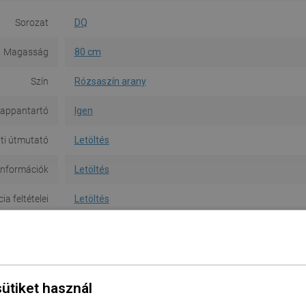
Sorozat
DQ
Magasság
80 cm
Szín
Rózsaszín arany
appantartó
Igen
ti útmutató
Letöltés
információk
Letöltés
a feltételei
Letöltés
Gyártó
Megtekintés
sütiket használ