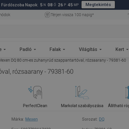
Megtekintés
5
08
26
44
Fürdőszoba Napok:
N
Ó
P
MP
 módok
Térjen vissza 100 napig*
e
Padló
Falak
Világítás
Kert
exen DQ 80 cm-es zuhanyrúd szappantartóval, rózsaarany - 79381-60
al, rózsaarany - 79381-60
PerfectClean
Markolat szabályozása
Állítható r
Márka:
Mexen
Sorozat:
DQ