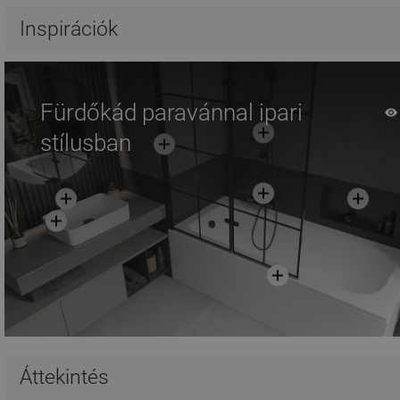
Hasonlítsa
Hasonlítsa
favorite_border
Kedvenc
favorite_border
K
Inspirációk
össze
össze
Fürdőkád paravánnal ipari
stílusban
Áttekintés