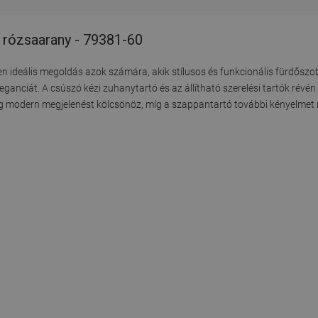
 rózsaarany - 79381-60
deális megoldás azok számára, akik stílusos és funkcionális fürdőszoba
ganciát. A csúszó kézi zuhanytartó és az állítható szerelési tartók révén 
g modern megjelenést kölcsönöz, míg a szappantartó további kényelmet n