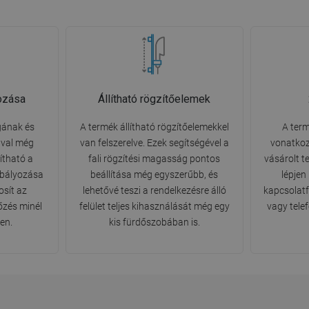
ozása
Állítható rögzítőelemek
gának és
A termék állítható rögzítőelemekkel
A term
ával még
van felszerelve. Ezek segítségével a
vonatkoz
ítható a
fali rögzítési magasság pontos
vásárolt t
abályozása
beállítása még egyszerűbb, és
lépjen
osít az
lehetővé teszi a rendelkezésre álló
kapcsolatfe
őzés minél
felület teljes kihasználását még egy
vagy tele
en.
kis fürdőszobában is.