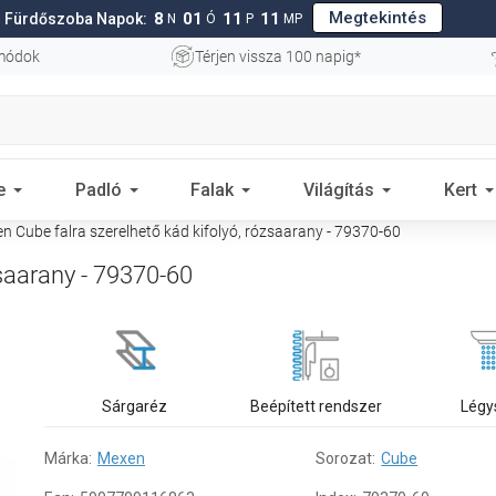
Megtekintés
8
01
11
10
Fürdőszoba Napok:
N
Ó
P
MP
 módok
Térjen vissza 100 napig*
e
Padló
Falak
Világítás
Kert
 Cube falra szerelhető kád kifolyó, rózsaarany - 79370-60
zsaarany - 79370-60
Sárgaréz
Beépített rendszer
Légy
Márka:
Mexen
Sorozat:
Cube