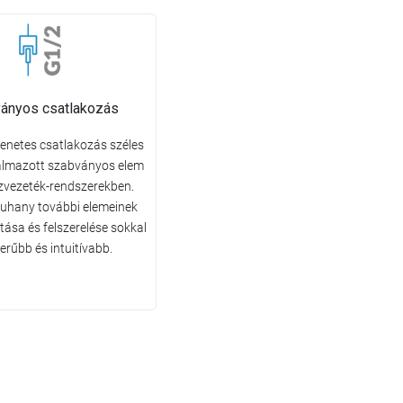
ányos csatlakozás
enetes csatlakozás széles
almazott szabványos elem
ízvezeték-rendszerekben.
 zuhany további elemeinek
tása és felszerelése sokkal
erűbb és intuitívabb.