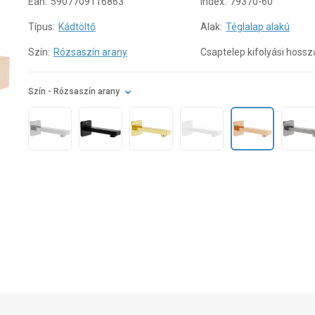
Ean:
5907709116863
Index:
79370-60
Típus:
Kádtöltő
Alak:
Téglalap alakú
Szín:
Rózsaszín arany
Csaptelep kifolyási hossz
Szín
- Rózsaszín arany