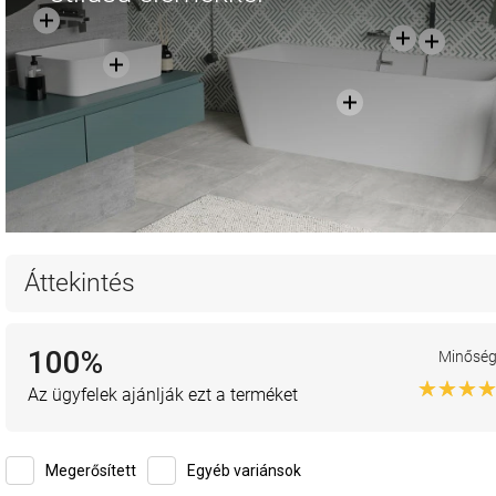
Áttekintés
100%
Minősé
Az ügyfelek ajánlják ezt a terméket
Megerősített
Egyéb variánsok