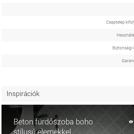
Csaptelep kifo
Használa
Biztonsági 
Garanci
Inspirációk
Beton fürdőszoba boho
stílusú elemekkel