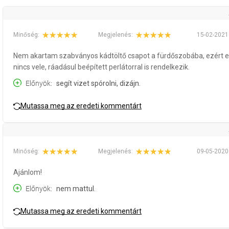
Minőség:
Megjelenés:
15-02-2021
Nem akartam szabványos kádtöltő csapot a fürdőszobába, ezért err
nincs vele, ráadásul beépített perlátorral is rendelkezik.
Előnyök
segít vizet spórolni, dizájn.
Mutassa meg az eredeti kommentárt
Minőség:
Megjelenés:
09-05-2020
Ajánlom!
Előnyök
nem mattul.
Mutassa meg az eredeti kommentárt