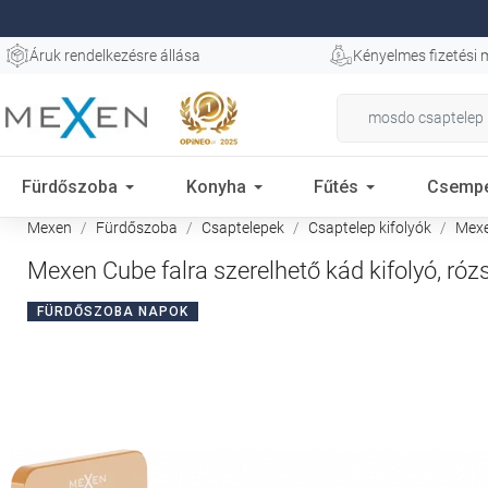
Áruk rendelkezésre állása
Kényelmes fizetési
Fürdőszoba
Konyha
Fűtés
Csemp
Mexen
Fürdőszoba
Csaptelepek
Csaptelep kifolyók
Mexen
Mexen Cube falra szerelhető kád kifolyó, ró
FÜRDŐSZOBA NAPOK