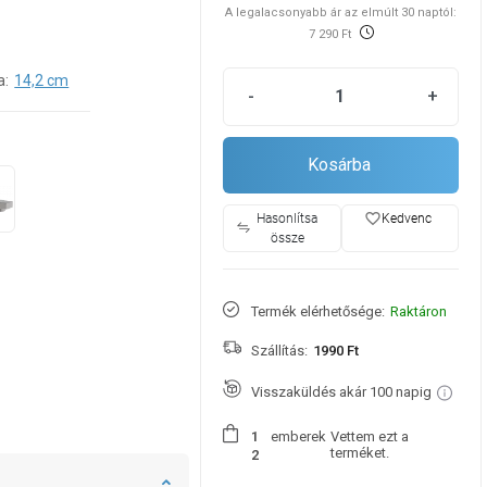
A legalacsonyabb ár az elmúlt 30 naptól:
7 290 Ft
a:
14,2 cm
-
+
Kosárba
favorite_border
Hasonlítsa
Kedvenc
össze
Termék elérhetősége:
Raktáron
Szállítás:
1990 Ft
Visszaküldés akár 100 napig
emberek
Vettem ezt a
1
terméket.
2