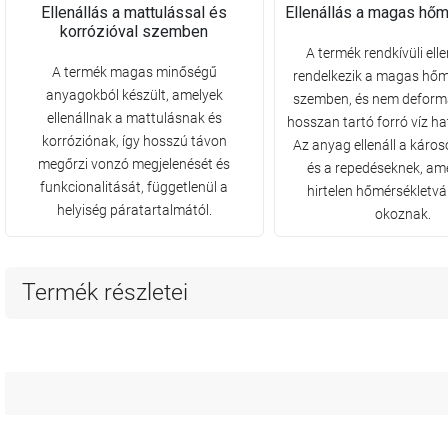
Ellenállás a mattulással és
Ellenállás a magas hőm
korrózióval szemben
A termék rendkívüli elle
A termék magas minőségű
rendelkezik a magas hőm
anyagokból készült, amelyek
szemben, és nem deform
ellenállnak a mattulásnak és
hosszan tartó forró víz h
korróziónak, így hosszú távon
Az anyag ellenáll a kár
megőrzi vonzó megjelenését és
és a repedéseknek, am
funkcionalitását, függetlenül a
hirtelen hőmérsékletv
helyiség páratartalmától.
okoznak.
Termék részletei