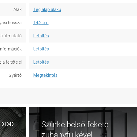
Alak
Téglalap alakú
lyási hossza
14,2 cm
ti útmutató
Letöltés
információk
Letöltés
a feltételei
Letöltés
Gyártó
Megtekintés
Szürke belső fekete
31343
zuhanyfülkével