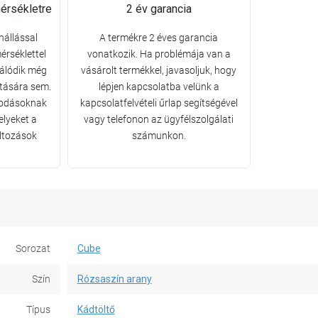
érsékletre
2 év garancia
nállással
A termékre 2 éves garancia
érséklettel
vonatkozik. Ha problémája van a
álódik még
vásárolt termékkel, javasoljuk, hogy
atására sem.
lépjen kapcsolatba velünk a
osodásoknak
kapcsolatfelvételi űrlap segítségével
elyeket a
vagy telefonon az ügyfélszolgálati
áltozások
számunkon.
Sorozat
Cube
Szín
Rózsaszín arany
Típus
Kádtöltő