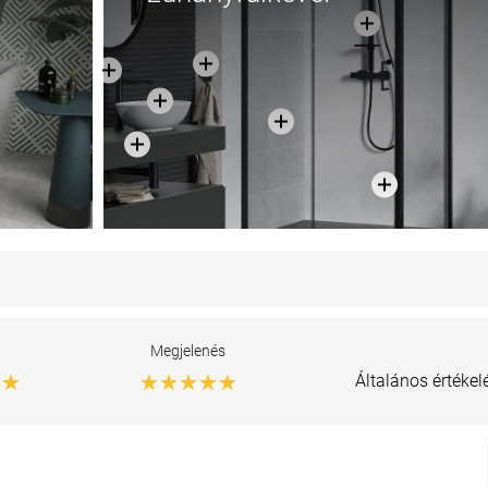
g
Megjelenés
Általános értéke