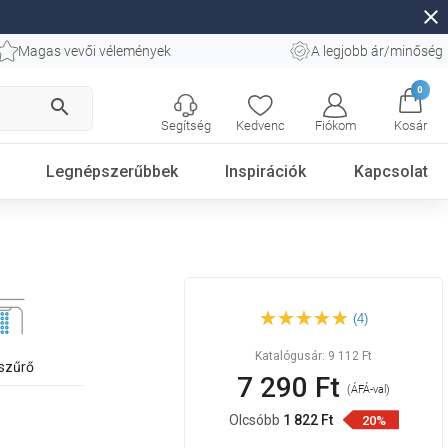
close
Magas vevői vélemények
A legjobb ár/minőség
0
search
Segítség
Kedvenc
Fiókom
Kosár
Legnépszerűbbek
Inspirációk
Kapcsolat
Mexen Cube falra szerelhető
(4)
kád kifolyó, rózsaarany -
79370-60
Katalógusár:
9 112 Ft
szűrő
7 290 Ft
(ÁFÁ-val)
Olcsóbb
1 822 Ft
20%