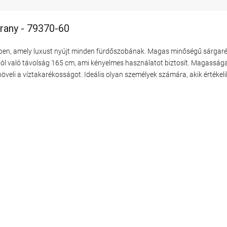
arany - 79370-60
elben, amely luxust nyújt minden fürdőszobának. Magas minőségű sárgaréz
ltól való távolság 165 cm, ami kényelmes használatot biztosít. Magasság
növeli a víztakarékosságot. Ideális olyan személyek számára, akik értékeli