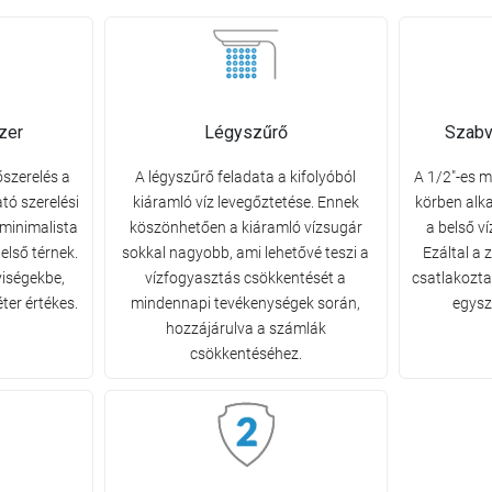
zer
Légyszűrő
Szabv
őszerelés a
A légyszűrő feladata a kifolyóból
A 1/2"-es m
ató szerelési
kiáramló víz levegőztetése. Ennek
körben alk
minimalista
köszönhetően a kiáramló vízsugár
a belső v
első térnek.
sokkal nagyobb, ami lehetővé teszi a
Ezáltal a
yiségekbe,
vízfogyasztás csökkentését a
csatlakozta
ter értékes.
mindennapi tevékenységek során,
egysz
hozzájárulva a számlák
csökkentéséhez.