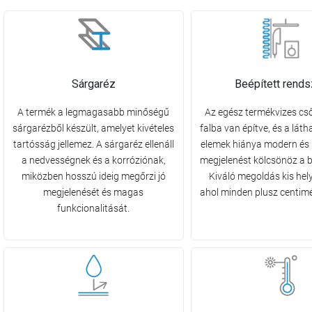
Sárgaréz
Beépített rends
A termék a legmagasabb minőségű
Az egész termékvizes cs
sárgarézből készült, amelyet kivételes
falba van építve, és a láth
tartósság jellemez. A sárgaréz ellenáll
elemek hiánya modern és 
a nedvességnek és a korróziónak,
megjelenést kölcsönöz a b
miközben hosszú ideig megőrzi jó
Kiváló megoldás kis hel
megjelenését és magas
ahol minden plusz centimé
funkcionalitását.