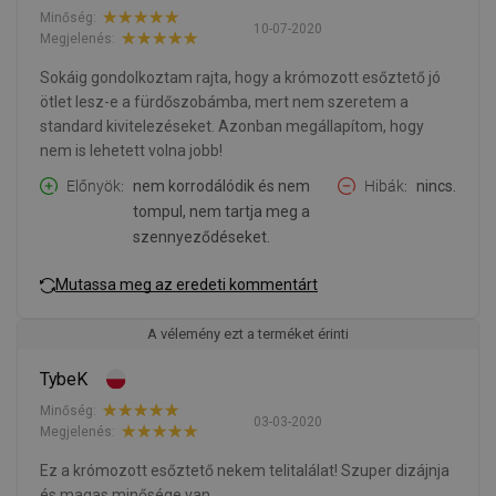
Minőség:
10-07-2020
Megjelenés:
Sokáig gondolkoztam rajta, hogy a krómozott esőztető jó
ötlet lesz-e a fürdőszobámba, mert nem szeretem a
standard kivitelezéseket. Azonban megállapítom, hogy
nem is lehetett volna jobb!
Előnyök
nem korrodálódik és nem
Hibák
nincs.
tompul, nem tartja meg a
szennyeződéseket.
Mutassa meg az eredeti kommentárt
A vélemény ezt a terméket érinti
TybeK
Minőség:
03-03-2020
Megjelenés:
Ez a krómozott esőztető nekem telitalálat! Szuper dizájnja
és magas minősége van.