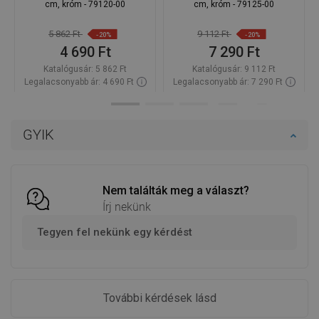
cm, króm - 79120-00
cm, króm - 79125-00
5 862 Ft
9 112 Ft
-20%
-20%
4 690 Ft
7 290 Ft
Katalógusár:
5 862 Ft
Katalógusár:
9 112 Ft
Legalacsonyabb ár: 4 690 Ft
Legalacsonyabb ár: 7 290 Ft
Termék elérhetősége:
Raktáron
Termék elérhetősége:
Raktáron
Kosárba
Kosárba
GYIK
Hasonlítsa
Hasonlítsa
favorite_border
Kedvenc
favorite_border
Kedvenc
össze
össze
Nem találták meg a választ?
Írj nekünk
Tegyen fel nekünk egy kérdést
További kérdések lásd