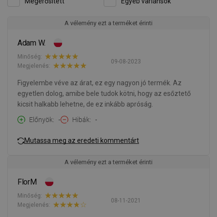
Megerősített
Egyéb variánsok
A vélemény ezt a terméket érinti
Adam W.
Minőség:
09-08-2023
Megjelenés:
Figyelembe véve az árat, ez egy nagyon jó termék. Az
egyetlen dolog, amibe bele tudok kötni, hogy az esőztető
kicsit halkabb lehetne, de ez inkább apróság.
Előnyök
-
Hibák
-
Mutassa meg az eredeti kommentárt
A vélemény ezt a terméket érinti
FlorM
Minőség:
08-11-2021
Megjelenés: