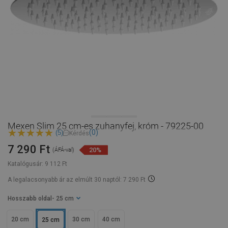
Mexen Slim 25 cm-es zuhanyfej, króm - 79225-00
(0)
(5)
Kérdés
7 290 Ft
20%
(ÁFÁ-val)
Katalógusár:
9 112 Ft
A legalacsonyabb ár az elmúlt 30 naptól: 7 290 Ft
Hosszabb oldal
- 25 cm
20 cm
30 cm
40 cm
25 cm