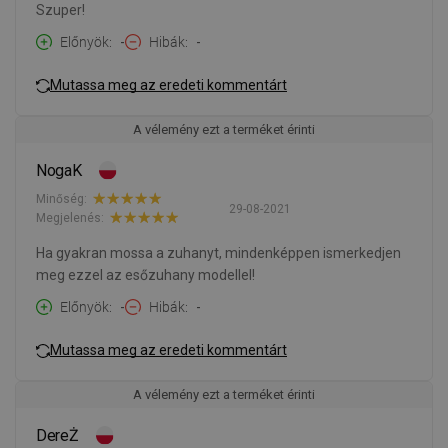
Szuper!
Előnyök
-
Hibák
-
Mutassa meg az eredeti kommentárt
A vélemény ezt a terméket érinti
NogaK
Minőség:
29-08-2021
Megjelenés:
Ha gyakran mossa a zuhanyt, mindenképpen ismerkedjen
meg ezzel az esőzuhany modellel!
Előnyök
-
Hibák
-
Mutassa meg az eredeti kommentárt
A vélemény ezt a terméket érinti
DereŻ