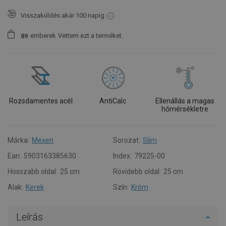
Visszaküldés akár 100 napig
emberek
Vettem ezt a terméket.
8
9
Rozsdamentes acél
AntiCalc
Ellenállás a magas
hőmérsékletre
Márka:
Mexen
Sorozat:
Slim
Ean:
5903163385630
Index:
79225-00
Hosszabb oldal:
25 cm
Rövidebb oldal:
25 cm
Alak:
Kerek
Szín:
Króm
Leírás