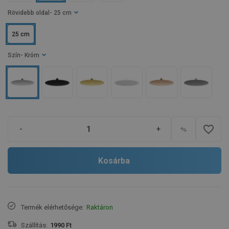
Rövidebb oldal
- 25 cm
25 cm
Szín
- Króm
favorite_border
-
+
Kosárba
Termék elérhetősége:
Raktáron
Szállítás:
1990 Ft