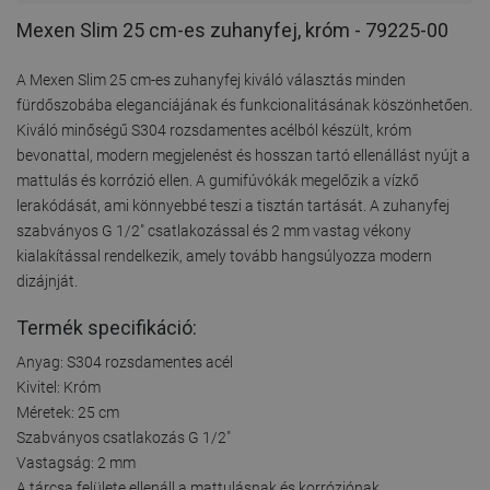
Mexen Slim 25 cm-es zuhanyfej, króm - 79225-00
A Mexen Slim 25 cm-es zuhanyfej kiváló választás minden
fürdőszobába eleganciájának és funkcionalitásának köszönhetően.
Kiváló minőségű S304 rozsdamentes acélból készült, króm
bevonattal, modern megjelenést és hosszan tartó ellenállást nyújt a
mattulás és korrózió ellen. A gumifúvókák megelőzik a vízkő
lerakódását, ami könnyebbé teszi a tisztán tartását. A zuhanyfej
szabványos G 1/2" csatlakozással és 2 mm vastag vékony
kialakítással rendelkezik, amely tovább hangsúlyozza modern
dizájnját.
Termék specifikáció:
Anyag: S304 rozsdamentes acél
Kivitel: Króm
Méretek: 25 cm
Szabványos csatlakozás G 1/2"
Vastagság: 2 mm
A tárcsa felülete ellenáll a mattulásnak és korróziónak