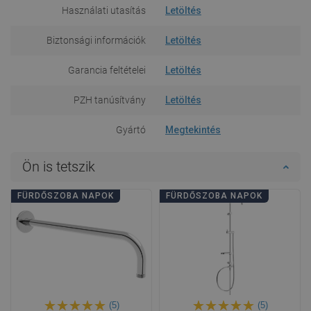
Használati utasítás
Letöltés
Biztonsági információk
Letöltés
Garancia feltételei
Letöltés
PZH tanúsítvány
Letöltés
Gyártó
Megtekintés
Ön is tetszik
FÜRDŐSZOBA NAPOK
FÜRDŐSZOBA NAPOK
(5)
(5)