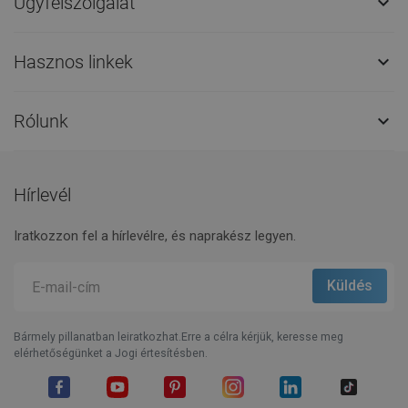
Ügyfélszolgálat

Hasznos linkek

Rólunk

Hírlevél
Iratkozzon fel a hírlevélre, és naprakész legyen.
Bármely pillanatban leiratkozhat.Erre a célra kérjük, keresse meg
elérhetőségünket a Jogi értesítésben.
Facebook
YouTube
Pinterest
Instagram
LinkedIn
TikTok