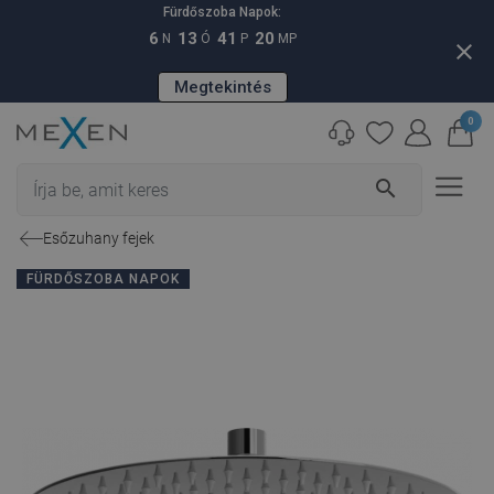
Fürdőszoba Napok:
6
13
41
19
N
Ó
P
MP
close
Megtekintés
0
search
Esőzuhany fejek
FÜRDŐSZOBA NAPOK