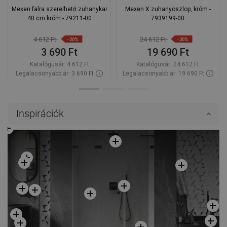
Mexen falra szerelhető zuhanykar
Mexen X zuhanyoszlop, króm -
40 cm króm - 79211-00
7939199-00
4 612 Ft
24 612 Ft
-20%
-20%
3 690 Ft
19 690 Ft
Katalógusár:
4 612 Ft
Katalógusár:
24 612 Ft
Legalacsonyabb ár: 3 690 Ft
Legalacsonyabb ár: 19 690 Ft
Termék elérhetősége:
Raktáron
Termék elérhetősége:
Raktáron
Kosárba
Kosárba
Inspirációk
Hasonlítsa
Hasonlítsa
favorite_border
Kedvenc
favorite_border
Kedvenc
össze
össze