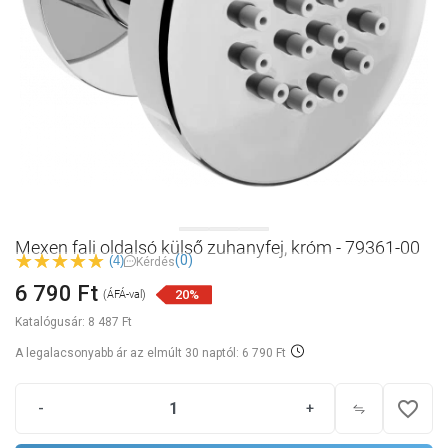
Mexen fali oldalsó külső zuhanyfej, króm - 79361-00
(0)
(4)
Kérdés
6 790 Ft
20%
(ÁFÁ-val)
Katalógusár:
8 487 Ft
A legalacsonyabb ár az elmúlt 30 naptól: 6 790 Ft
favorite_border
-
+