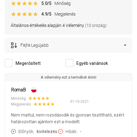
5.0
/5
Minőség
4.9
/5
Megjelenés
Általános értékelés alapján 4 Vélemény
(10 ország)
Fajta:
Legújabb
Megerősített
Egyéb variánsok
A vélemény ezt a terméket érinti
RomaB
Minőség:
01-10-2021
Megjelenés:
Nem mattul, nem rozsdásodik és gyorsan tisztítható, ezért
határozottan ajánlom ezt a modellt.
Előnyök
kivitelezés.
Hibák
-