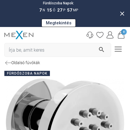
Fürdőszoba Napok:
7
15
27
56
N
Ó
P
MP
close
Megtekintés
0
search
Oldalsó fúvókák
FÜRDŐSZOBA NAPOK