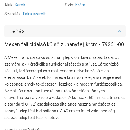
Alak:
Kerek
Szín:
Króm
Szerelés:
Falra szerelt
Leírás
Mexen fali oldalsó külső zuhanyfej, króm - 79361-00
A Mexen fali oldalsó külső zuhanyfej, króm kiváló választás azok
számára, akik értékelik a funkcionalitást és a stílust. Sárgarézből
készült, tartóssággal és a mattosodás illetve korrózió elleni
ellenállással bír. A kerek forma és a króm szín elegáns megjelenést
kölcsönöz, amely tökéletesen illeszkedik a modern fürdőszobákba.
Az Anti-Calc szilikon fúvókáknak köszönhetően könnyen
eltávolíthatóak a vízkőlerakódások. A kompakt 50 mm-es átmérő és
a standard G 1/2" csatlakozás általános használhatóságot és
könnyű telepítést biztosítanak. A 40 cm-es faltól való távolság
szabad telepítést tesz lehetővé.
Termék specifikáció: