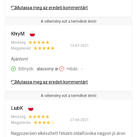
Mutassa meg az eredeti kommentárt
A vélemény ezt a terméket érinti
KhryM
Minőség:
13-07-2021
Megjelenés:
Ajánlom!
Előnyök
alacsony ár.
Hibák
-
Mutassa meg az eredeti kommentárt
A vélemény ezt a terméket érinti
LiubK
Minőség:
27-06-2021
Megjelenés:
Nagyszerűen elkészített felületi oldalfúvóka nagyon jó áron