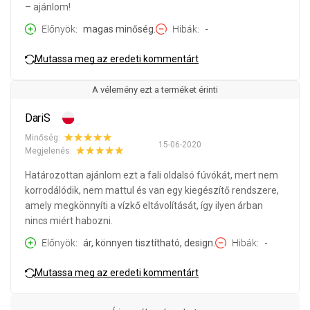
– ajánlom!
Előnyök
magas minőség.
Hibák
-
Mutassa meg az eredeti kommentárt
A vélemény ezt a terméket érinti
DariS
Minőség:
15-06-2020
Megjelenés:
Határozottan ajánlom ezt a fali oldalsó fúvókát, mert nem
korrodálódik, nem mattul és van egy kiegészítő rendszere,
amely megkönnyíti a vízkő eltávolítását, így ilyen árban
nincs miért habozni.
Előnyök
ár, könnyen tisztítható, design.
Hibák
-
Mutassa meg az eredeti kommentárt