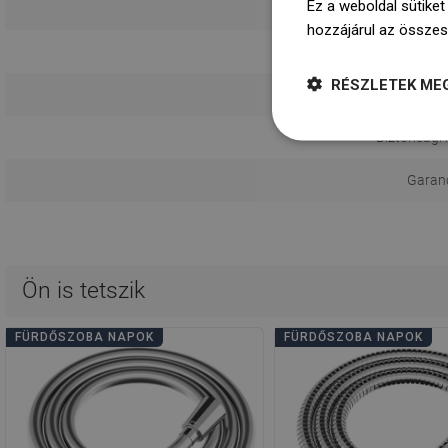
Ez a weboldal sütiket
hozzájárul az összes
Funk
RÉSZLETEK ME
Használa
Biztonsági 
Garanci
Ön is tetszik
FÜRDŐSZOBA NAPOK
FÜRDŐSZOBA NAPOK