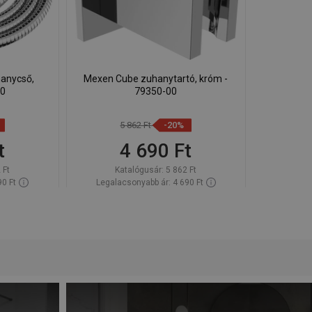
anycső,
Mexen Cube zuhanytartó, króm -
00
79350-00
5 862 Ft
-20%
t
4 690 Ft
 Ft
Katalógusár:
5 862 Ft
90 Ft
Legalacsonyabb ár: 4 690 Ft
Raktáron
Termék elérhetősége:
Raktáron
Kosárba
Hasonlítsa
edvenc
favorite_border
Kedvenc
össze