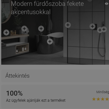
Modern fürdőszoba fekete
akcentusokkal
Áttekintés
100%
Minősé
Az ügyfelek ajánlják ezt a terméket