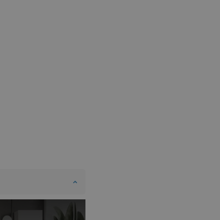
DANISH
SWEDISH
FINNISH
PORTUGUESE
CROATIAN
GREEK
SLOVENIAN