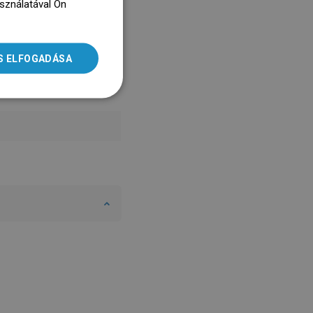
asználatával Ön
ENGLISH
dz się więcej
SLOVAK
S ELFOGADÁSA
LITHUANIAN
ROMANIAN
HUNGARIAN
FRENCH
ITALIAN
SPANISH
UKRAINIAN
BULGARIAN
ESTONIAN
DUTCH
LATVIAN