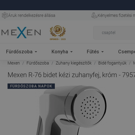
Áruk rendelkezésre állása
Kényelmes fizetési
Fürdőszoba
Konyha
Fűtés
Csemp
Mexen
Fürdőszoba
Zuhany kiegészítők
Bidé fogantyúk
M
Mexen R-76 bidet kézi zuhanyfej, króm - 795
FÜRDŐSZOBA NAPOK