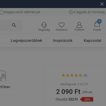
close
Magas vevői vélemények
A legjobb ár/minőség
0
search
Segítség
Kedvenc
Fiókom
Kosár
Legnépszerűbbek
Inspirációk
Kapcsolat
Mexen R-76 bidet kézi
(4)
zuhanyfej, króm - 79576-00
Katalógusár:
2 612 Ft
ctClean
2 090 Ft
(ÁFÁ-val)
Olcsóbb
522 Ft
20%