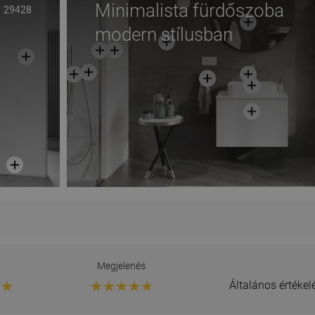
Minimalista fürdőszoba
29428
modern stílusban
g
Megjelenés
Általános értéke