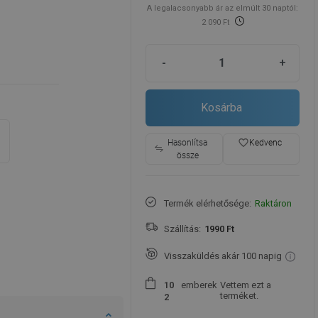
A legalacsonyabb ár az elmúlt 30 naptól:
2 090 Ft
-
+
Kosárba
favorite_border
Hasonlítsa
Kedvenc
össze
Termék elérhetősége:
Raktáron
Szállítás:
1990 Ft
Visszaküldés akár 100 napig
emberek
Vettem ezt a
1
0
terméket.
2