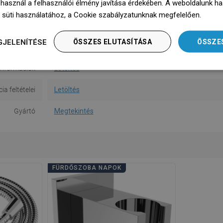
 használ a felhasználói élmény javítása érdekében. A weboldalunk h
Alak
Kerek
 süti használatához, a Cookie szabályzatunknak megfelelően.
Dowie
ciók száma
1-funkciós
GJELENÍTÉSE
ÖSSZES ELUTASÍTÁSA
ÖSSZE
ti útmutató
Letöltés
információk
Letöltés
a feltételei
Letöltés
Gyártó
Megtekintés
FÜRDŐSZOBA NAPOK