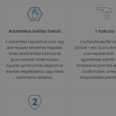
Automatikus leállítás funkció
1-funkciós
A vízáramlást kapcsolóval nyitó vagy
A zuhanyfej egyféle ví
záró rendszer kényelmes megoldás,
biztosít – eső. Ez a funk
amely lehetővé teszi a könnyű és
a természetes esőt,
gyors vezérlést fürdés közben.
egyenletesen áramlik a
Egyetlen gombnyomás elegendő az
Kíméletes és pihentető é
áramlás megállításához vagy másik
fürdés közben, amely
üzemmódra váltáshoz.
kikapcsolódási pillanat