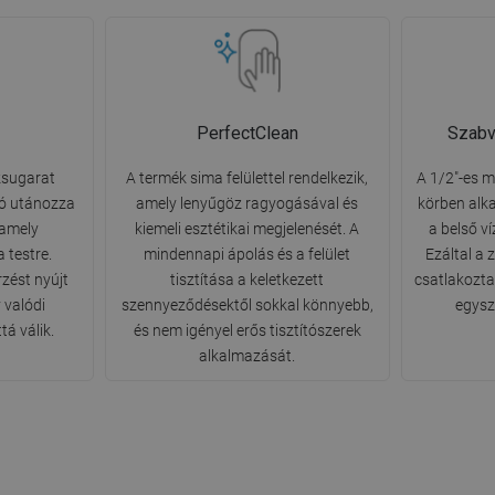
PerfectClean
Szabv
zsugarat
A termék sima felülettel rendelkezik,
A 1/2"-es m
ció utánozza
amely lenyűgöz ragyogásával és
körben alk
 amely
kiemeli esztétikai megjelenését. A
a belső v
 testre.
mindennapi ápolás és a felület
Ezáltal a
rzést nyújt
tisztítása a keletkezett
csatlakozta
 valódi
szennyeződésektől sokkal könnyebb,
egysz
tá válik.
és nem igényel erős tisztítószerek
alkalmazását.