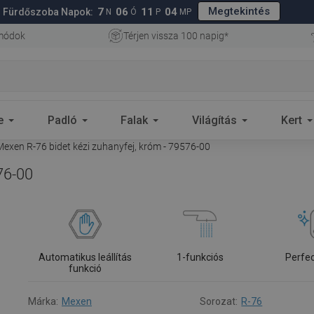
Megtekintés
7
06
11
03
Fürdőszoba Napok:
N
Ó
P
MP
 módok
Térjen vissza 100 napig*
e
Padló
Falak
Világítás
Kert
exen R-76 bidet kézi zuhanyfej, króm - 79576-00
76-00
Automatikus leállítás
1-funkciós
Perfe
funkció
Márka:
Mexen
Sorozat:
R-76