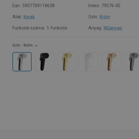
Ean:
5907709118638
Index:
79576-00
Alak:
Kerek
Szín:
Króm
Funkciók száma:
1-funkciós
Anyag:
Műanyag
Szín
- Króm