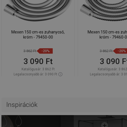
Mexen 150 cm-es zuhanycső,
Mexen 150 cm-es zuh
króm - 79450-00
króm - 79460-
3 862 Ft
-20%
3 862 Ft
-20%
3 090 Ft
3 090 F
Katalógusár:
3 862 Ft
Katalógusár:
3 862
Legalacsonyabb ár: 3 090 Ft
Legalacsonyabb ár: 3 0
Termék elérhetősége:
Raktáron
Termék elérhetősége:
Kosárba
Kosárba
Hasonlítsa
Hasonlítsa
favorite_border
Kedvenc
favorite_border
K
Inspirációk
össze
össze