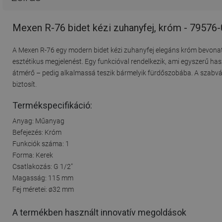
Mexen R-76 bidet kézi zuhanyfej, króm - 79576
A Mexen R-76 egy modern bidet kézi zuhanyfej elegáns króm bevonattal
esztétikus megjelenést. Egy funkcióval rendelkezik, ami egyszerű h
átmérő – pedig alkalmassá teszik bármelyik fürdőszobába. A szabvány
biztosít.
Termékspecifikáció:
Anyag: Műanyag
Befejezés: Króm
Funkciók száma: 1
Forma: Kerek
Csatlakozás: G 1/2"
Magasság: 115 mm
Fej méretei: ø32 mm
A termékben használt innovatív megoldások