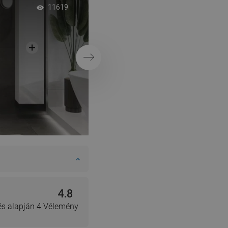
Tágas fürdőszoba
11619
zuhanyajtókkal
Következő
4.8
lés alapján 4 Vélemény