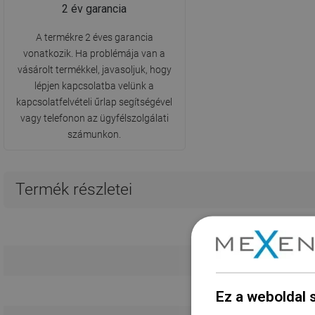
2 év garancia
A termékre 2 éves garancia
vonatkozik. Ha problémája van a
vásárolt termékkel, javasoljuk, hogy
lépjen kapcsolatba velünk a
kapcsolatfelvételi űrlap segítségével
vagy telefonon az ügyfélszolgálati
számunkon.
Termék részletei
Ez a weboldal 