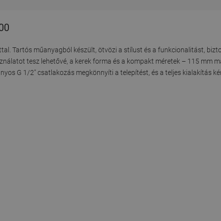
-00
. Tartós műanyagból készült, ötvözi a stílust és a funkcionalitást, bizt
asználatot tesz lehetővé, a kerek forma és a kompakt méretek – 115 mm 
os G 1/2" csatlakozás megkönnyíti a telepítést, és a teljes kialakítás 