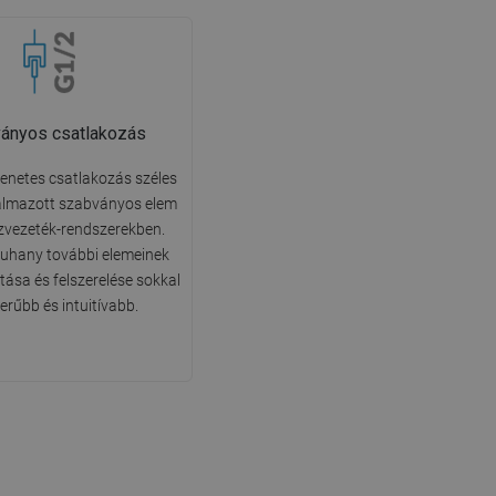
ányos csatlakozás
enetes csatlakozás széles
almazott szabványos elem
ízvezeték-rendszerekben.
 zuhany további elemeinek
tása és felszerelése sokkal
erűbb és intuitívabb.