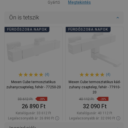
Gyártó
Megtekintés
Ön is tetszik
FÜRDŐSZOBA NAPOK
FÜRDŐSZOBA NAPOK
(4)
(4)
Mexen Cube termosztatikus
Mexen Cube termosztatikus kád-
zuhanycsaptelep, fehér - 77250-20
zuhany csaptelep, fehér - 77910-
20
33 612 Ft
40 112 Ft
-20%
-20%
26 890 Ft
32 090 Ft
Katalógusár:
33 612 Ft
Katalógusár:
40 112 Ft
Legalacsonyabb ár: 26 890 Ft
Legalacsonyabb ár: 32 090 Ft
Termék elérhetősége:
Raktáron
Termék elérhetősége:
Raktáron