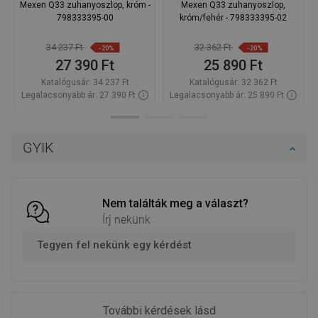
Mexen Q33 zuhanyoszlop, króm -
Mexen Q33 zuhanyoszlop,
798333395-00
króm/fehér - 798333395-02
34 237 Ft
32 362 Ft
-20%
-20%
27 390 Ft
25 890 Ft
Katalógusár:
34 237 Ft
Katalógusár:
32 362 Ft
Legalacsonyabb ár: 27 390 Ft
Legalacsonyabb ár: 25 890 Ft
Termék elérhetősége:
Raktáron
Termék elérhetősége:
Raktáron
Kosárba
Kosárba
GYIK
Hasonlítsa
Hasonlítsa
favorite_border
Kedvenc
favorite_border
Kedvenc
össze
össze
Nem találták meg a választ?
Írj nekünk
Tegyen fel nekünk egy kérdést
További kérdések lásd