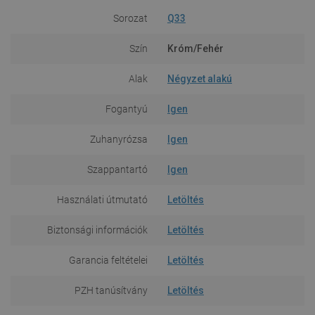
Sorozat
Q33
Szín
Króm/Fehér
Alak
Négyzet alakú
Fogantyú
Igen
Zuhanyrózsa
Igen
Szappantartó
Igen
Használati útmutató
Letöltés
Biztonsági információk
Letöltés
Garancia feltételei
Letöltés
PZH tanúsítvány
Letöltés