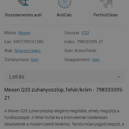
Rozsdamentes acél
AntiCalc
PerfectClean
Márka:
Mexen
Sorozat:
Q33
Ean:
5907709141285
Index:
798333395-21
Alak:
Négyzet alakú
Szín:
Króm/Fehér
Zuhanyrózsa:
Igen
Szappantartó:
Igen
Leírás
Mexen Q33 zuhanyoszlop, fehér/króm - 798333395-
21
A Mexen Q33 zuhanyoszlop elegáns megoldás, amely megújítja a
fürdőszobáját. A fehér kivitel és a króm elemek tökéletesen
illeszkednek a modern belső terekhez. Tartós műanyagból készült, a