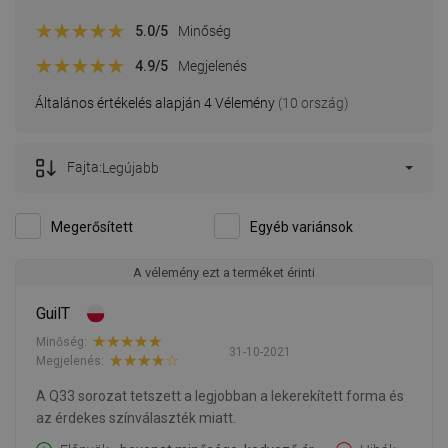
5.0
/5
Minőség
4.9
/5
Megjelenés
Általános értékelés alapján 4 Vélemény
(10 ország)
Fajta:
Legújabb
Megerősített
Egyéb variánsok
A vélemény ezt a terméket érinti
GuilT
Minőség:
31-10-2021
Megjelenés:
A Q33 sorozat tetszett a legjobban a lekerekített forma és
az érdekes színválaszték miatt.