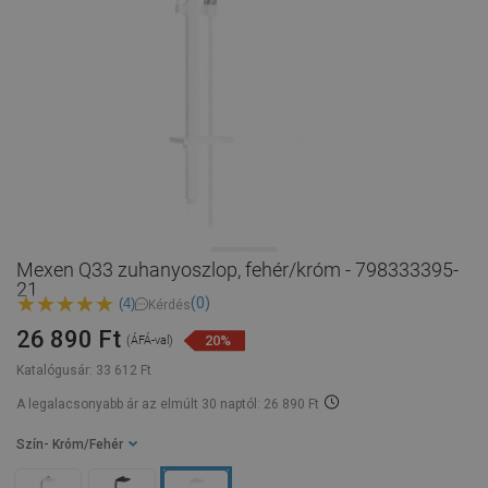
Mexen Q33 zuhanyoszlop, fehér/króm - 798333395-
21
(0)
(4)
Kérdés
26 890 Ft
20%
(ÁFÁ-val)
Katalógusár:
33 612 Ft
A legalacsonyabb ár az elmúlt 30 naptól: 26 890 Ft
Szín
- Króm/Fehér