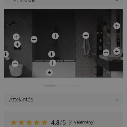
Inspirációk
Kosárba
Kosárba
Hasonlítsa
Hasonlítsa
favorite_border
Kedvenc
favorite_border
Kedvenc
össze
össze
Áttekintés
4.8
/5
(4 Vélemény)