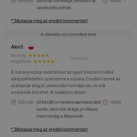
Előnyök
bevonat minősége, kedvező ár,
Hibák
-
univerzális színek.
Mutassa meg az eredeti kommentárt
A vélemény ezt a terméket érinti
AlexS
Minőség:
29-07-2021
Megjelenés:
A zuhanyoszlop esőztetővel az igazi! Esőztető nélkül
elképzelhetetlen számomra a zuhany. Emellett ennek az
oszlopnak elég jó, univerzális formája van, és sok
embernek tetszhet. A családom dicséri.
Előnyök
jól bevált a mindennapi használat
Hibák
-
során, nem volt drága, jó stílusú,
mint mindig a Mexennél.
Mutassa meg az eredeti kommentárt