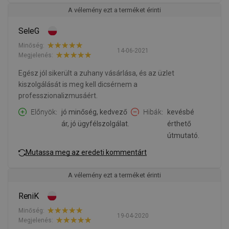
A vélemény ezt a terméket érinti
SeleG
Minőség:
14-06-2021
Megjelenés:
Egész jól sikerült a zuhany vásárlása, és az üzlet
kiszolgálását is meg kell dicsérnem a
professzionalizmusáért.
Előnyök
jó minőség, kedvező
Hibák
kevésbé
ár, jó ügyfélszolgálat.
érthető
útmutató.
Mutassa meg az eredeti kommentárt
A vélemény ezt a terméket érinti
ReniK
Minőség:
19-04-2020
Megjelenés: