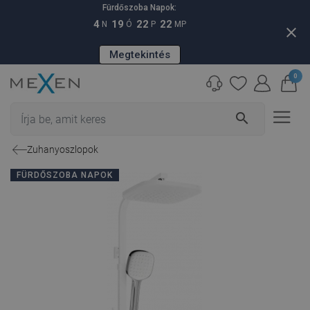
Fürdőszoba Napok:
4
19
22
21
N
Ó
P
MP
close
Megtekintés
0
search
Zuhanyoszlopok
FÜRDŐSZOBA NAPOK