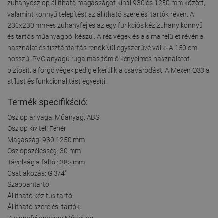
zuhanyoszlop állítható magasságot kínál 930 és 1250 mm között,
valamint könnyű telepítést az állítható szerelési tartók révén. A
230x230 mm-es zuhanyfej és az egy funkciós kézizuhany könnyű
és tartós műanyagból készül. A réz végek és a sima felület révén a
használat és tisztántartás rendkívül egyszerűvé válik. A 150 cm
hosszú, PVC anyagú rugalmas tömlő kényelmes használatot
biztosít, a forgó végek pedig elkerülik a csavarodást. A Mexen Q33 a
stílust és funkcionalitást egyesíti.
Termék specifikáció:
Oszlop anyaga: Műanyag, ABS
Oszlop kivitel: Fehér
Magasság: 930-1250 mm
Oszlopszélesség: 30 mm
Távolság a faltól: 385 mm
Csatlakozás: G 3/4"
Szappantartó
Állítható kézitus tartó
Állítható szerelési tartók
Zuhanyfej anyaga: Műanyag