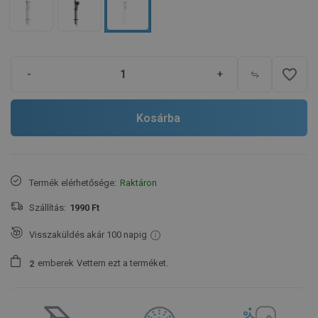
favorite_border
-
+
Kosárba
Termék elérhetősége:
Raktáron
Szállítás:
1990 Ft
Visszaküldés akár 100 napig
emberek
Vettem ezt a terméket.
2