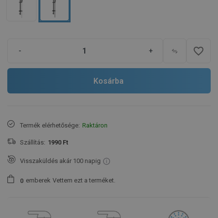
favorite_border
-
+
Kosárba
Termék elérhetősége:
Raktáron
Szállítás:
1990 Ft
Visszaküldés akár 100 napig
emberek
Vettem ezt a terméket.
0