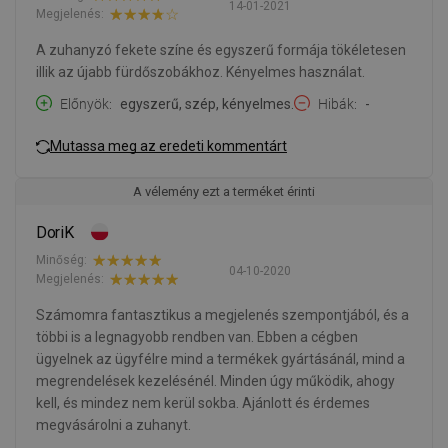
14-01-2021
Megjelenés:
A zuhanyzó fekete színe és egyszerű formája tökéletesen
illik az újabb fürdőszobákhoz. Kényelmes használat.
Előnyök
egyszerű, szép, kényelmes.
Hibák
-
Mutassa meg az eredeti kommentárt
A vélemény ezt a terméket érinti
DoriK
Minőség:
04-10-2020
Megjelenés:
Számomra fantasztikus a megjelenés szempontjából, és a
többi is a legnagyobb rendben van. Ebben a cégben
ügyelnek az ügyfélre mind a termékek gyártásánál, mind a
megrendelések kezelésénél. Minden úgy működik, ahogy
kell, és mindez nem kerül sokba. Ajánlott és érdemes
megvásárolni a zuhanyt.