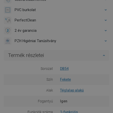
PVC burkolat
PerfectClean
2 év garancia
PZH Higiéniai Tanúsítvány
Termék részletei
Sorozat
DB54
Szín
Fekete
Alak
Téglalap alakú
Fogantyú
Igen
Funkciók száma
1-funkciós