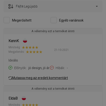
Fajta:
Legújabb
Megerősített
Egyéb variánsok
A vélemény ezt a terméket érinti
KennK
Minőség:
21-10-2021
Megjelenés:
Ideális
Előnyök
jó design, jó ár.
Hibák
-
Mutassa meg az eredeti kommentárt
A vélemény ezt a terméket érinti
EldaB
Minőség: