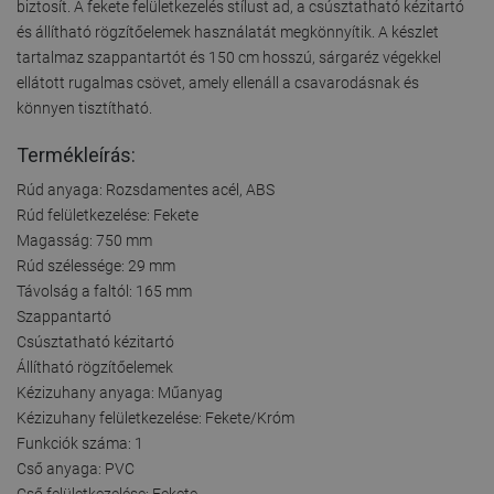
biztosít. A fekete felületkezelés stílust ad, a csúsztatható kézitartó
és állítható rögzítőelemek használatát megkönnyítik. A készlet
tartalmaz szappantartót és 150 cm hosszú, sárgaréz végekkel
ellátott rugalmas csövet, amely ellenáll a csavarodásnak és
könnyen tisztítható.
Termékleírás:
Rúd anyaga: Rozsdamentes acél, ABS
Rúd felületkezelése: Fekete
Magasság: 750 mm
Rúd szélessége: 29 mm
Távolság a faltól: 165 mm
Szappantartó
Csúsztatható kézitartó
Állítható rögzítőelemek
Kézizuhany anyaga: Műanyag
Kézizuhany felületkezelése: Fekete/Króm
Funkciók száma: 1
Cső anyaga: PVC
Cső felületkezelése: Fekete