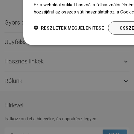
Ez a weboldal sütiket használ a felhasználói élmén
hozzájárul az összes süti használatához, a Cooki
Gyors érintkezés

RÉSZLETEK MEGJELENÍTÉSE
ÖSSZE
Ügyfélszolgálat

Hasznos linkek

Rólunk

Hírlevél
Iratkozzon fel a hírlevélre, és naprakész legyen.