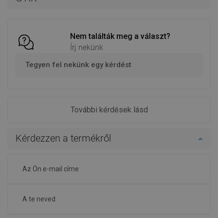
Kosárba
Kosárba
Hasonlítsa
Hasonlítsa
favorite_border
Kedvenc
favorite_border
Kedvenc
össze
össze
Nem találták meg a választ?
Írj nekünk
Tegyen fel nekünk egy kérdést
További kérdések lásd
Kérdezzen a termékről