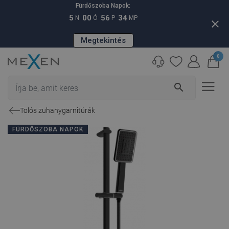
Fürdőszoba Napok:
5
00
56
33
N
Ó
P
MP
close
Megtekintés
0
search
Tolós zuhanygarnitúrák
FÜRDŐSZOBA NAPOK