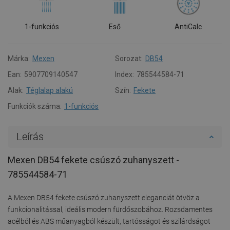
1-funkciós
Eső
AntiCalc
Márka:
Mexen
Sorozat:
DB54
Ean:
5907709140547
Index:
785544584-71
Alak:
Téglalap alakú
Szín:
Fekete
Funkciók száma:
1-funkciós
Leírás
Mexen DB54 fekete csúszó zuhanyszett -
785544584-71
A Mexen DB54 fekete csúszó zuhanyszett eleganciát ötvöz a
funkcionalitással, ideális modern fürdőszobához. Rozsdamentes
acélból és ABS műanyagból készült, tartósságot és szilárdságot