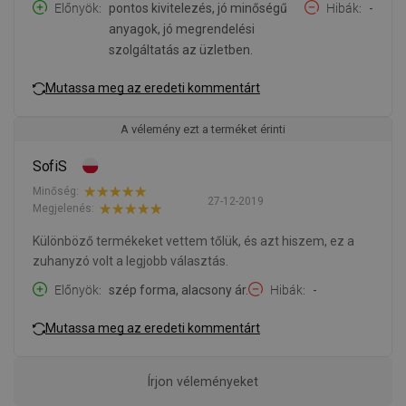
Előnyök
pontos kivitelezés, jó minőségű
Hibák
-
anyagok, jó megrendelési
szolgáltatás az üzletben.
Mutassa meg az eredeti kommentárt
A vélemény ezt a terméket érinti
SofiS
Minőség:
27-12-2019
Megjelenés:
Különböző termékeket vettem tőlük, és azt hiszem, ez a
zuhanyzó volt a legjobb választás.
Előnyök
szép forma, alacsony ár.
Hibák
-
Mutassa meg az eredeti kommentárt
Írjon véleményeket