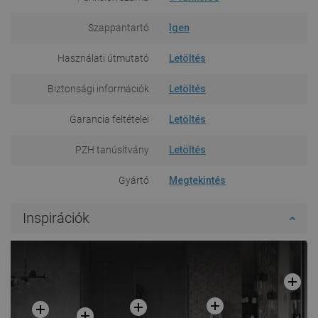
Szappantartó
Igen
Használati útmutató
Letöltés
Biztonsági információk
Letöltés
Garancia feltételei
Letöltés
PZH tanúsítvány
Letöltés
Gyártó
Megtekintés
Inspirációk