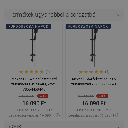
Termékek ugyanabból a sorozatból
FÜRDŐSZOBA NAPOK
FÜRDŐSZOBA NAPOK
(4)
(4)
Mexen DB54 elcsúsztatható
Mexen DB54 fekete csúszó
zuhanykészlet, fekete/krom -
zuhanyszett - 785544584-71
785544584-17
20 112 Ft
20 112 Ft
-20%
-20%
16 090 Ft
16 090 Ft
Katalógusár:
20 112 Ft
Katalógusár:
20 112 Ft
Legalacsonyabb ár: 16 090 Ft
Legalacsonyabb ár: 16 090 Ft
Termék elérhetősége:
Raktáron
Termék elérhetősége:
Raktáron
GYIK