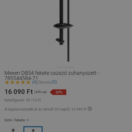
Mexen DB54 fekete csúszó zuhanyszett -
785544584-71
(0)
(4)
Kérdés
16 090 Ft
20%
(ÁFÁ-val)
Katalógusár:
20 112 Ft
A legalacsonyabb ár az elmúlt 30 naptól: 16 090 Ft
Szín
- Fekete