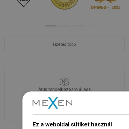
Fizetés több
Áruk rendelkezésre állása
Termékeink egy modern raktárban
várnak rád.Mindig készen áll a
szállításra!
Ez a weboldal sütiket használ