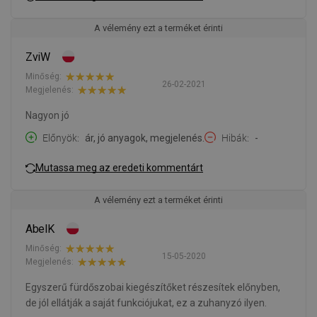
A vélemény ezt a terméket érinti
ZviW
Minőség:
26-02-2021
Megjelenés:
Nagyon jó
Előnyök
ár, jó anyagok, megjelenés.
Hibák
-
Mutassa meg az eredeti kommentárt
A vélemény ezt a terméket érinti
AbelK
Minőség:
15-05-2020
Megjelenés:
Egyszerű fürdőszobai kiegészítőket részesítek előnyben,
de jól ellátják a saját funkciójukat, ez a zuhanyzó ilyen.