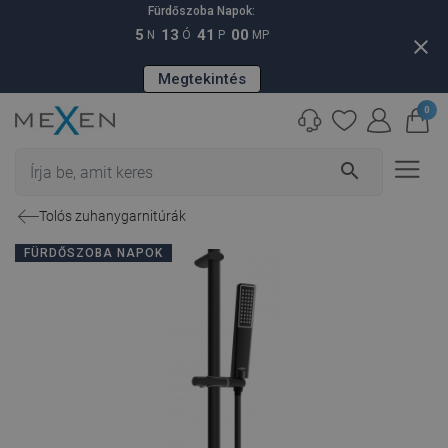
Fürdőszoba Napok:
5
13
40
59
N
Ó
P
MP
close
Megtekintés
0
search
Tolós zuhanygarnitúrák
FÜRDŐSZOBA NAPOK