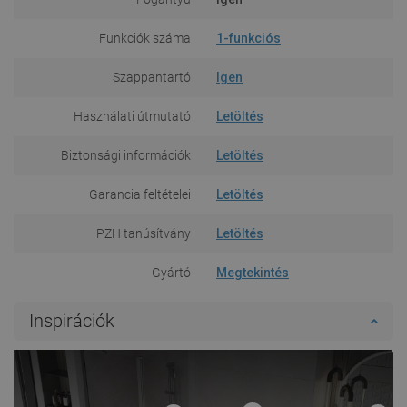
Funkciók száma
1-funkciós
Szappantartó
Igen
Használati útmutató
Letöltés
Biztonsági információk
Letöltés
Garancia feltételei
Letöltés
PZH tanúsítvány
Letöltés
Gyártó
Megtekintés
Inspirációk