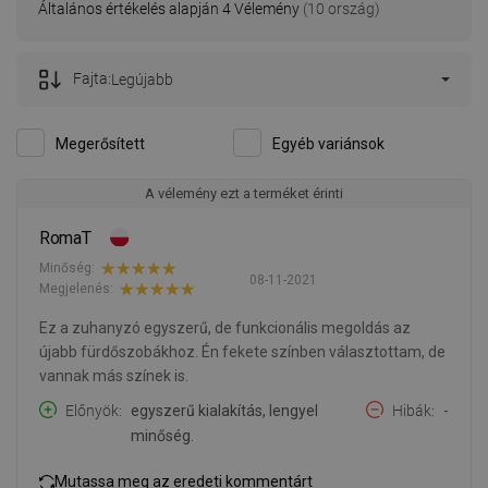
Általános értékelés alapján 4 Vélemény
(10 ország)
Fajta:
Legújabb
Megerősített
Egyéb variánsok
A vélemény ezt a terméket érinti
RomaT
Minőség:
08-11-2021
Megjelenés:
Ez a zuhanyzó egyszerű, de funkcionális megoldás az
újabb fürdőszobákhoz. Én fekete színben választottam, de
vannak más színek is.
Előnyök
egyszerű kialakítás, lengyel
Hibák
-
minőség.
Mutassa meg az eredeti kommentárt