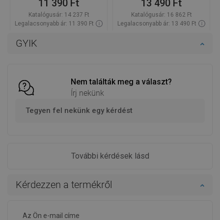
11 390 Ft
13 490 Ft
Katalógusár:
14 237 Ft
Katalógusár:
16 862 Ft
Legalacsonyabb ár: 11 390 Ft
Legalacsonyabb ár: 13 490 Ft
Termék elérhetősége:
Raktáron
Termék elérhetősége:
Raktáron
GYIK
Kosárba
Kosárba
Hasonlítsa
Hasonlítsa
favorite_border
Kedvenc
favorite_border
Kedvenc
össze
össze
Nem találták meg a választ?
Írj nekünk
Tegyen fel nekünk egy kérdést
További kérdések lásd
Kérdezzen a termékről