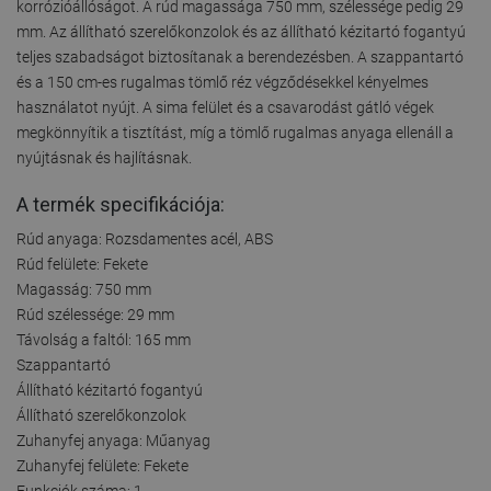
korrózióállóságot. A rúd magassága 750 mm, szélessége pedig 29
mm. Az állítható szerelőkonzolok és az állítható kézitartó fogantyú
teljes szabadságot biztosítanak a berendezésben. A szappantartó
és a 150 cm-es rugalmas tömlő réz végződésekkel kényelmes
használatot nyújt. A sima felület és a csavarodást gátló végek
megkönnyítik a tisztítást, míg a tömlő rugalmas anyaga ellenáll a
nyújtásnak és hajlításnak.
A termék specifikációja:
Rúd anyaga: Rozsdamentes acél, ABS
Rúd felülete: Fekete
Magasság: 750 mm
Rúd szélessége: 29 mm
Távolság a faltól: 165 mm
Szappantartó
Állítható kézitartó fogantyú
Állítható szerelőkonzolok
Zuhanyfej anyaga: Műanyag
Zuhanyfej felülete: Fekete
Funkciók száma: 1