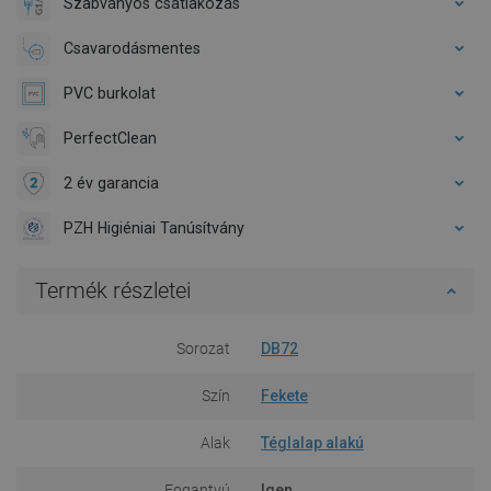
Szabványos csatlakozás
Csavarodásmentes
PVC burkolat
PerfectClean
2 év garancia
PZH Higiéniai Tanúsítvány
Termék részletei
Sorozat
DB72
Szín
Fekete
Alak
Téglalap alakú
Fogantyú
Igen