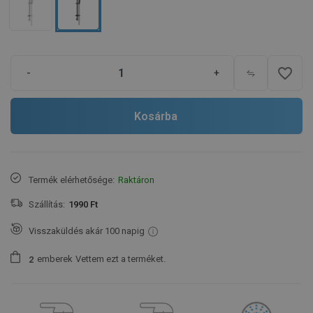
favorite_border
-
+
Kosárba
Termék elérhetősége:
Raktáron
Szállítás:
1990 Ft
Visszaküldés akár 100 napig
emberek
Vettem ezt a terméket.
2