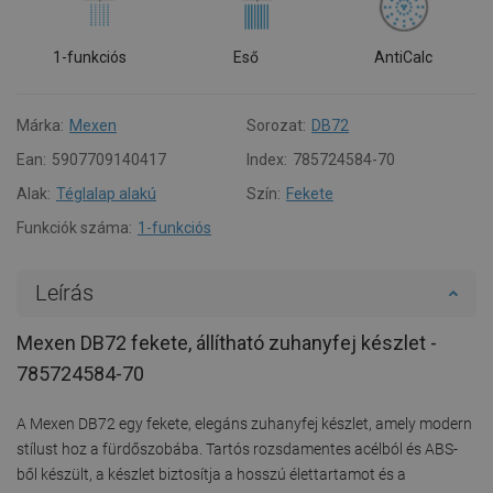
1-funkciós
Eső
AntiCalc
Márka:
Mexen
Sorozat:
DB72
Ean:
5907709140417
Index:
785724584-70
Alak:
Téglalap alakú
Szín:
Fekete
Funkciók száma:
1-funkciós
Leírás
Mexen DB72 fekete, állítható zuhanyfej készlet -
785724584-70
A Mexen DB72 egy fekete, elegáns zuhanyfej készlet, amely modern
stílust hoz a fürdőszobába. Tartós rozsdamentes acélból és ABS-
ből készült, a készlet biztosítja a hosszú élettartamot és a