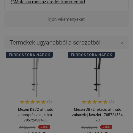
Mutassa meg az eredeti kommentárt
Írjon véleményeket
Termékek ugyanabból a sorozatból
FÜRDŐSZOBA NAPOK
FÜRDŐSZOBA NAPOK
(4)
(4)
Mexen DB72 állítható
Mexen DB72 fekete, állítható
zuhanykészlet, króm -
zuhanyfej készlet - 785724584-
785724584-00
70
14 237 Ft
16 862 Ft
-20%
-20%