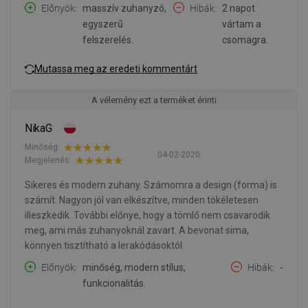
Előnyök
masszív zuhanyzó,
Hibák
2 napot
egyszerű
vártam a
felszerelés.
csomagra.
Mutassa meg az eredeti kommentárt
A vélemény ezt a terméket érinti
NikaG
Minőség:
04-02-2020
Megjelenés:
Sikeres és modern zuhany. Számomra a design (forma) is
számít. Nagyon jól van elkészítve, minden tökéletesen
illeszkedik. További előnye, hogy a tömlő nem csavarodik
meg, ami más zuhanyoknál zavart. A bevonat sima,
könnyen tisztítható a lerakódásoktól.
Előnyök
minőség, modern stílus,
Hibák
-
funkcionalitás.