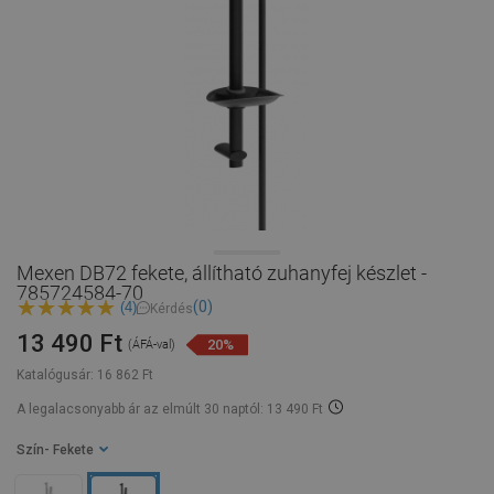
Mexen DB72 fekete, állítható zuhanyfej készlet -
785724584-70
(0)
(4)
Kérdés
13 490 Ft
20%
(ÁFÁ-val)
Katalógusár:
16 862 Ft
A legalacsonyabb ár az elmúlt 30 naptól: 13 490 Ft
Szín
- Fekete