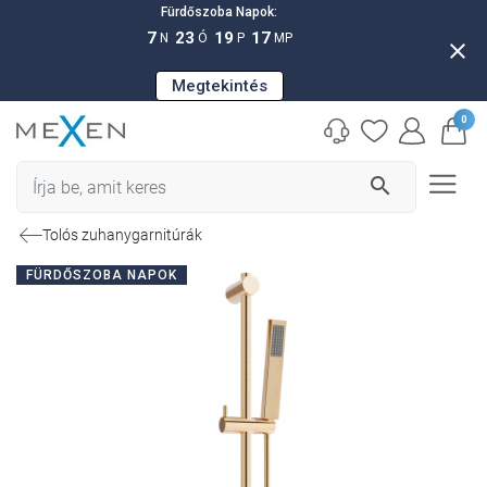
Fürdőszoba Napok:
7
23
19
15
N
Ó
P
MP
close
Megtekintés
0
search
Tolós zuhanygarnitúrák
FÜRDŐSZOBA NAPOK