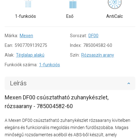
1-funkciós
Eső
AntiCalc
Márka:
Mexen
Sorozat:
DF00
Ean:
5907709139275
Index:
785004582-60
Alak:
Téglalap alakú
Szín:
Rózsaszín arany
Funkciók száma:
1-funkciós
Leírás
Mexen DF00 csúsztatható zuhanykészlet,
rózsaarany - 785004582-60
A Mexen DF00 csúsztatható zuhanykészlet rózsaarany kivitelben
elegáns és funkcionális megoldás minden fürdőszobába. Magas
minőségű rozsdamentes acélból és ABS-ből készült, amely