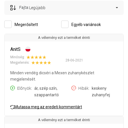
Fajta:
Legújabb
Megerősített
Egyéb variánsok
A vélemény ezt a terméket érinti
AnitS
Minőség:
28-06-2021
Megjelenés:
Minden vendég dicséri a Mexen zuhanykészlet
megjelenését.
Előnyök
ár, szép szín,
Hibák
keskeny
szappantartó
zuhanyfej
Mutassa meg az eredeti kommentárt
A vélemény ezt a terméket érinti