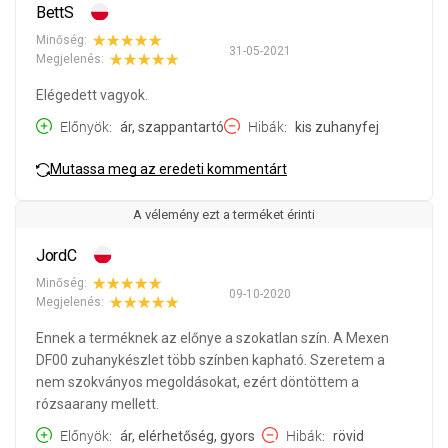
BettS
Minőség:
31-05-2021
Megjelenés:
Elégedett vagyok.
Előnyök
ár, szappantartó
Hibák
kis zuhanyfej
Mutassa meg az eredeti kommentárt
A vélemény ezt a terméket érinti
JordC
Minőség:
09-10-2020
Megjelenés:
Ennek a terméknek az előnye a szokatlan szín. A Mexen
DF00 zuhanykészlet több színben kapható. Szeretem a
nem szokványos megoldásokat, ezért döntöttem a
rózsaarany mellett.
Előnyök
ár, elérhetőség, gyors
Hibák
rövid