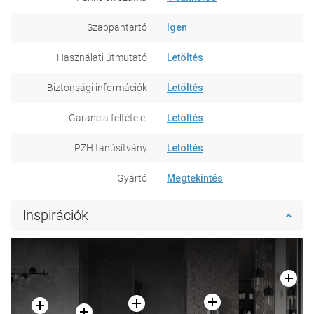
Szappantartó
Igen
Használati útmutató
Letöltés
Biztonsági információk
Letöltés
Garancia feltételei
Letöltés
PZH tanúsítvány
Letöltés
Gyártó
Megtekintés
Inspirációk