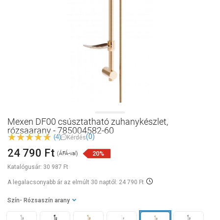
Mexen DF00 csúsztatható zuhanykészlet,
rózsaarany - 785004582-60
(0)
(4)
Kérdés
24 790 Ft
20%
(ÁFÁ-val)
Katalógusár:
30 987 Ft
A legalacsonyabb ár az elmúlt 30 naptól: 24 790 Ft
Szín
- Rózsaszín arany