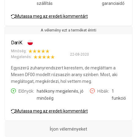
szállítás
garanciaidő
Mutassa meg az eredeti kommentárt
A vélemény ezt a terméket érinti
DariK
Minőség:
22-08-2020
Megjelenés:
Egyszerű zuhanyrendszert kerestem, de megláttam a
Mexen DF00 modellt rózsaszín arany színben. Most, aki
meglátogat, megkérdezi, hol vettem meg.
Előnyök
hatékony megjelenés, jó
Hibák
1
minőség
funkció
Mutassa meg az eredeti kommentárt
Írjon véleményeket