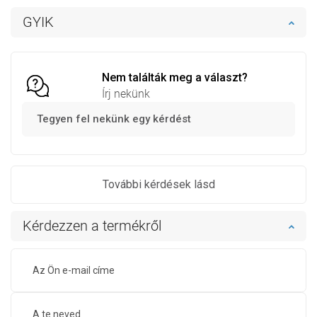
Kosárba
Kosárba
GYIK
Hasonlítsa
Hasonlítsa
favorite_border
Kedvenc
favorite_border
Kedvenc
össze
össze
Nem találták meg a választ?
Írj nekünk
Tegyen fel nekünk egy kérdést
További kérdések lásd
Kérdezzen a termékről