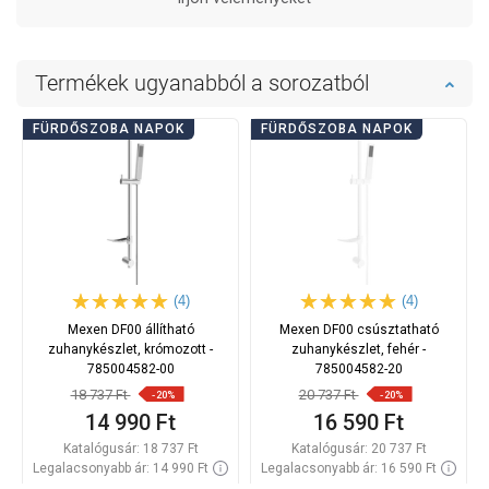
Termékek ugyanabból a sorozatból
FÜRDŐSZOBA NAPOK
FÜRDŐSZOBA NAPOK
(4)
(4)
Mexen DF00 állítható
Mexen DF00 csúsztatható
zuhanykészlet, krómozott -
zuhanykészlet, fehér -
785004582-00
785004582-20
18 737 Ft
20 737 Ft
-20%
-20%
14 990 Ft
16 590 Ft
Katalógusár:
18 737 Ft
Katalógusár:
20 737 Ft
Legalacsonyabb ár: 14 990 Ft
Legalacsonyabb ár: 16 590 Ft