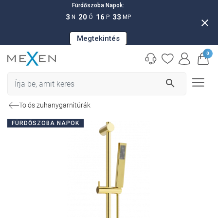
Fürdőszoba Napok:
3
20
16
32
N
Ó
P
MP
close
Megtekintés
0
search
Tolós zuhanygarnitúrák
FÜRDŐSZOBA NAPOK