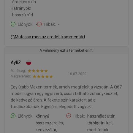
-érdekes szín
Hátrányok:
-hosszú rúd
Előnyök
-
Hibák
-
Mutassa meg az eredeti kommentárt
A vélemény ezt a terméket érinti
AyliŻ
Minőség:
16-07-2020
Megjelenés:
Egy újabb Mexen termék, amely megfelelt a vizsgán. A Q67
modell ugyan egy egyszerű, csúsztatható zuhanykészlet,
de kedvező áron. A fekete szín karaktert ad a
fürdőszobának. Egyelőre elégedett vagyok.
Előnyök
könnyű
Hibák
használat után
összeszerelés,
törölgetni kell,
kedvező ár,
mert foltok