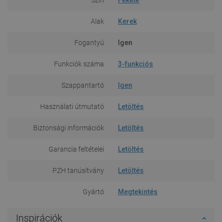
Alak
Kerek
Fogantyú
Igen
Funkciók száma
3-funkciós
Szappantartó
Igen
Használati útmutató
Letöltés
Biztonsági információk
Letöltés
Garancia feltételei
Letöltés
PZH tanúsítvány
Letöltés
Gyártó
Megtekintés
Inspirációk