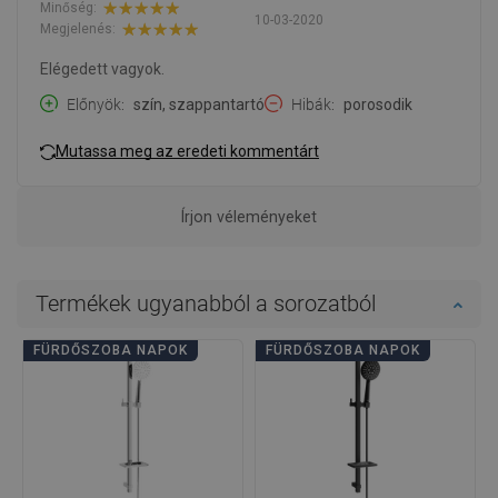
Minőség:
10-03-2020
Megjelenés:
Elégedett vagyok.
Előnyök
szín, szappantartó
Hibák
porosodik
Mutassa meg az eredeti kommentárt
Írjon véleményeket
Termékek ugyanabból a sorozatból
FÜRDŐSZOBA NAPOK
FÜRDŐSZOBA NAPOK