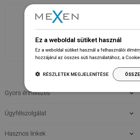
Áruk rendelkezésre állása
Termékeink egy modern raktárban
Ez a weboldal sütiket használ
várnak rád.Mindig készen áll a
szállításra!
Ez a weboldal sütiket használ a felhasználói élmén
hozzájárul az összes süti használatához, a Cooki
RÉSZLETEK MEGJELENÍTÉSE
ÖSSZE
Gyors érintkezés

Ügyfélszolgálat

Hasznos linkek
