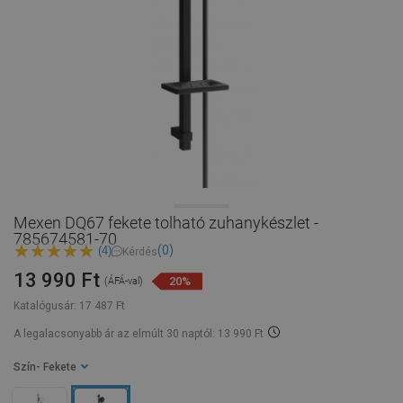
Mexen DQ67 fekete tolható zuhanykészlet -
785674581-70
(0)
(4)
Kérdés
13 990 Ft
20%
(ÁFÁ-val)
Katalógusár:
17 487 Ft
A legalacsonyabb ár az elmúlt 30 naptól: 13 990 Ft
Szín
- Fekete