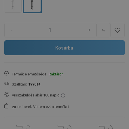
favorite_border
-
+
Kosárba
Termék elérhetősége:
Raktáron
Szállítás:
1990 Ft
Visszaküldés akár 100 napig
emberek
Vettem ezt a terméket.
2
0