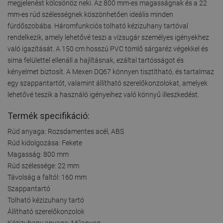
megjelenést kölcsönöz neki. Az 800 mm-es magasságnak és a 22
mm-es rúd szélességnek köszönhetően ideális minden
fürdőszobába. Háromfunkciós tolható kézizuhany tartóval
rendelkezik, amely lehetővé teszi a vízsugár személyes igényekhez
való igazítását. A 150 cm hosszú PVC tömlő sárgaréz végekkel és
sima felülettel ellenáll a hajlításnak, ezáltal tartósságot és
kényelmet biztosít. A Mexen DQ67 könnyen tisztítható, és tartalmaz
egy szappantartót, valamint állítható szerelőkonzolokat, amelyek
lehetővé teszik a használó igényeihez való könnyű illeszkedést.
Termék specifikáció:
Rúd anyaga: Rozsdamentes acél, ABS
Rúd kidolgozása: Fekete
Magasság: 800 mm
Rúd szélessége: 22 mm
Távolság a faltól: 160 mm
Szappantartó
Tolható kézizuhany tartó
Állítható szerelőkonzolok
Kézizuhany anyaga: Műanyag