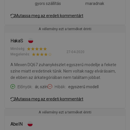
gyors szállítás
maradnak
Mutassa meg az eredeti kommentárt
A vélemény ezt a terméket érinti
HakaS
Minőség:
27-04-2020
Megjelenés:
A Mexen DQ67 zuhanykészlet egyszerű modellje a fekete
színe miatt eredetinek tűnik. Nem voltak nagy elvárásaim,
de ebben az árkategóriában nem találtam jobbat.
Előnyök
ár, szín
Hibák
egyszerű modell
Mutassa meg az eredeti kommentárt
A vélemény ezt a terméket érinti
AbelN