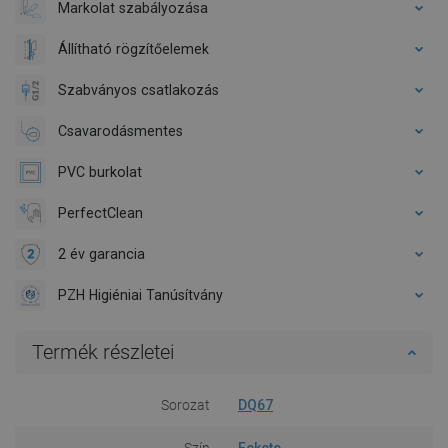
Markolat szabályozása
Állítható rögzítőelemek
Szabványos csatlakozás
Csavarodásmentes
PVC burkolat
PerfectClean
2 év garancia
PZH Higiéniai Tanúsítvány
Termék részletei
Sorozat
DQ67
Szín
Fekete