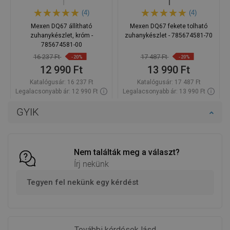
(4)
(4)
Mexen DQ67 állítható
Mexen DQ67 fekete tolható
zuhanykészlet, króm -
zuhanykészlet - 785674581-70
785674581-00
16 237 Ft
17 487 Ft
-20%
-20%
12 990 Ft
13 990 Ft
Katalógusár:
16 237 Ft
Katalógusár:
17 487 Ft
Legalacsonyabb ár: 12 990 Ft
Legalacsonyabb ár: 13 990 Ft
Termék elérhetősége:
Raktáron
Termék elérhetősége:
Raktáron
GYIK
Kosárba
Kosárba
Hasonlítsa
Hasonlítsa
favorite_border
Kedvenc
favorite_border
Kedvenc
össze
össze
Nem találták meg a választ?
Írj nekünk
Tegyen fel nekünk egy kérdést
További kérdések lásd