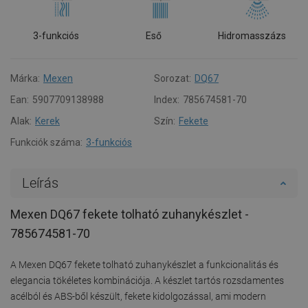
3-funkciós
Eső
Hidromasszázs
Márka:
Mexen
Sorozat:
DQ67
Ean:
5907709138988
Index:
785674581-70
Alak:
Kerek
Szín:
Fekete
Funkciók száma:
3-funkciós
Leírás
Mexen DQ67 fekete tolható zuhanykészlet -
785674581-70
A Mexen DQ67 fekete tolható zuhanykészlet a funkcionalitás és
elegancia tökéletes kombinációja. A készlet tartós rozsdamentes
acélból és ABS-ből készült, fekete kidolgozással, ami modern