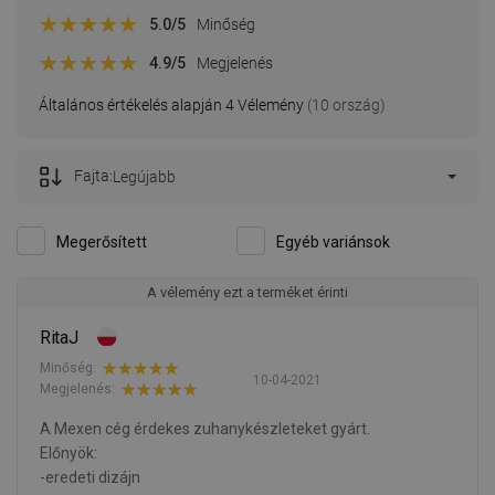
5.0
/5
Minőség
4.9
/5
Megjelenés
Általános értékelés alapján 4 Vélemény
(10 ország)
Fajta:
Legújabb
Megerősített
Egyéb variánsok
A vélemény ezt a terméket érinti
RitaJ
Minőség:
10-04-2021
Megjelenés:
A Mexen cég érdekes zuhanykészleteket gyárt.
Előnyök:
-eredeti dizájn