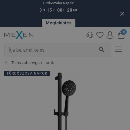
Fürdőszoba Napok:
3
15
08
27
N
Ó
P
MP
close
Megtekintés
0
search
Tolós zuhanygarnitúrák
FÜRDŐSZOBA NAPOK