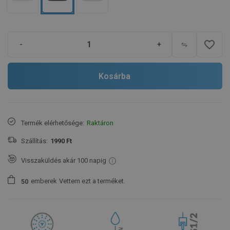
favorite_border
-
+
Kosárba
Termék elérhetősége:
Raktáron
Szállítás:
1990 Ft
Visszaküldés akár 100 napig
emberek
Vettem ezt a terméket.
5
0