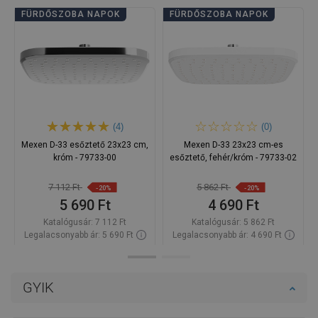
FÜRDŐSZOBA NAPOK
FÜRDŐSZOBA NAPOK
(4)
(0)
Mexen D-33 esőztető 23x23 cm,
Mexen D-33 23x23 cm-es
króm - 79733-00
esőztető, fehér/króm - 79733-02
7 112 Ft
5 862 Ft
-20%
-20%
5 690 Ft
4 690 Ft
Katalógusár:
7 112 Ft
Katalógusár:
5 862 Ft
Legalacsonyabb ár: 5 690 Ft
Legalacsonyabb ár: 4 690 Ft
Termék elérhetősége:
Raktáron
Termék elérhetősége:
Raktáron
Kosárba
Kosárba
GYIK
Hasonlítsa
Hasonlítsa
favorite_border
Kedvenc
favorite_border
Kedvenc
össze
össze