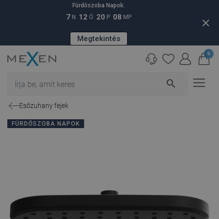
Fürdőszoba Napok:
7
12
20
07
N
Ó
P
MP
close
Megtekintés
0
search
Esőzuhany fejek
FÜRDŐSZOBA NAPOK