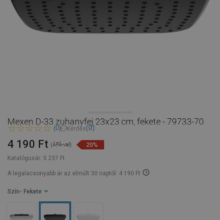
Mexen D-33 zuhanyfej 23x23 cm, fekete - 79733-70
(0)
(0)
Kérdés
4 190 Ft
20%
(ÁFÁ-val)
Katalógusár:
5 237 Ft
A legalacsonyabb ár az elmúlt 30 naptól: 4 190 Ft
Szín
- Fekete