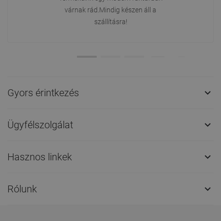
várnak rád.Mindig készen áll a
szállításra!
Gyors érintkezés

Ügyfélszolgálat

Hasznos linkek

Rólunk
