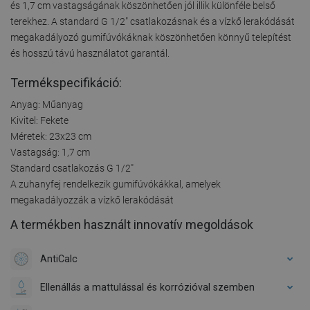
és 1,7 cm vastagságának köszönhetően jól illik különféle belső
terekhez. A standard G 1/2" csatlakozásnak és a vízkő lerakódását
megakadályozó gumifúvókáknak köszönhetően könnyű telepítést
és hosszú távú használatot garantál.
Termékspecifikáció:
Anyag: Műanyag
Kivitel: Fekete
Méretek: 23x23 cm
Vastagság: 1,7 cm
Standard csatlakozás G 1/2"
A zuhanyfej rendelkezik gumifúvókákkal, amelyek
megakadályozzák a vízkő lerakódását
A termékben használt innovatív megoldások
AntiCalc
Ellenállás a mattulással és korrózióval szemben