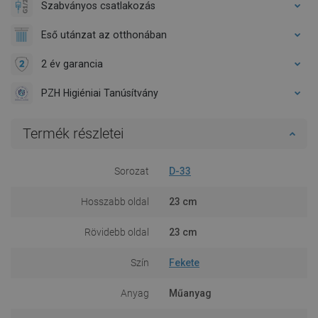
Szabványos csatlakozás
Eső utánzat az otthonában
2 év garancia
PZH Higiéniai Tanúsítvány
Termék részletei
Sorozat
D-33
Hosszabb oldal
23 cm
Rövidebb oldal
23 cm
Szín
Fekete
Anyag
Műanyag