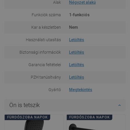
Alak
Négyzet alakú
Funkciók száma
1-funkciós
Kar a készletben
Nem
Használati utasítás
Letöltés
Biztonsági információk
Letöltés
Garancia feltételei
Letöltés
PZH tanúsítvány
Letöltés
Gyártó
Megtekintés
Ön is tetszik
FÜRDŐSZOBA NAPOK
FÜRDŐSZOBA NAPOK