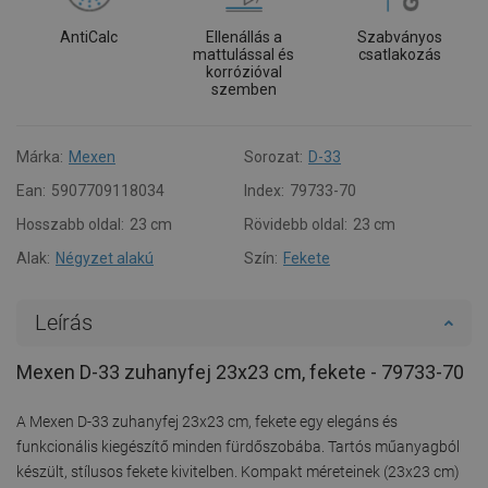
AntiCalc
Ellenállás a
Szabványos
mattulással és
csatlakozás
korrózióval
szemben
Márka:
Mexen
Sorozat:
D-33
Ean:
5907709118034
Index:
79733-70
Hosszabb oldal:
23 cm
Rövidebb oldal:
23 cm
Alak:
Négyzet alakú
Szín:
Fekete
Leírás
Mexen D-33 zuhanyfej 23x23 cm, fekete - 79733-70
A Mexen D-33 zuhanyfej 23x23 cm, fekete egy elegáns és
funkcionális kiegészítő minden fürdőszobába. Tartós műanyagból
készült, stílusos fekete kivitelben. Kompakt méreteinek (23x23 cm)