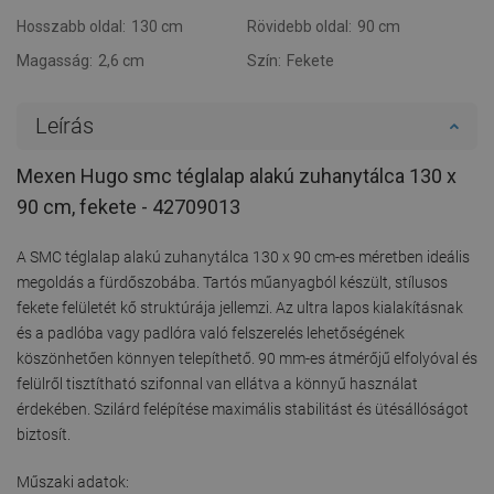
Hosszabb oldal:
130 cm
Rövidebb oldal:
90 cm
Magasság:
2,6 cm
Szín:
Fekete
Leírás
Mexen Hugo smc téglalap alakú zuhanytálca 130 x
90 cm, fekete - 42709013
A SMC téglalap alakú zuhanytálca 130 x 90 cm-es méretben ideális
megoldás a fürdőszobába. Tartós műanyagból készült, stílusos
fekete felületét kő struktúrája jellemzi. Az ultra lapos kialakításnak
és a padlóba vagy padlóra való felszerelés lehetőségének
köszönhetően könnyen telepíthető. 90 mm-es átmérőjű elfolyóval és
felülről tisztítható szifonnal van ellátva a könnyű használat
érdekében. Szilárd felépítése maximális stabilitást és ütésállóságot
biztosít.
Műszaki adatok: