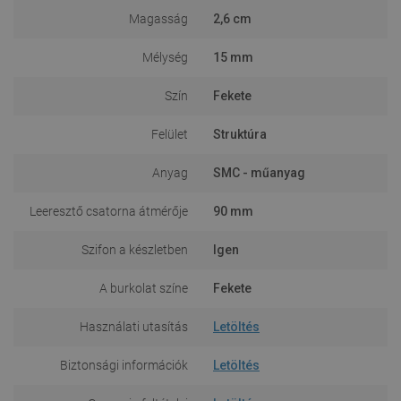
Magasság
2,6 cm
Mélység
15 mm
Szín
Fekete
Felület
Struktúra
Anyag
SMC - műanyag
Leeresztő csatorna átmérője
90 mm
Szifon a készletben
Igen
A burkolat színe
Fekete
Használati utasítás
Letöltés
Biztonsági információk
Letöltés