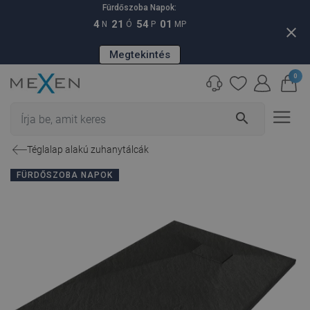
Fürdőszoba Napok:
4
21
54
00
N
Ó
P
MP
close
Megtekintés
0
search
Téglalap alakú zuhanytálcák
FÜRDŐSZOBA NAPOK