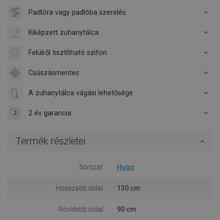
Padlóra vagy padlóba szerelés
Kiképzett zuhanytálca
Felülről tisztítható szifon
Csúszásmentes
A zuhanytálca vágási lehetősége
2 év garancia
Termék részletei
Sorozat
Hugo
Hosszabb oldal
130 cm
Rövidebb oldal
90 cm