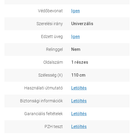
Védőbevonat
Igen
Szerelési irány
Univerzális
Edzett üveg
Igen
Relinggel
Nem
Oldalszám
1 részes
Szélesség (X)
110 cm
Használati útmutató
Letöltés
Biztonsági információk
Letöltés
Garanciális feltételek
Letöltés
PZH teszt
Letöltés