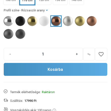
100 cm
120 cm
130 cm
140 cm
110 cm
Profil színe
- Rózsaszín arany
favorite_border
-
+
Kosárba
Termék elérhetősége:
Raktáron
Szállítás:
17990 Ft
Visszaküldés akár 100 napig