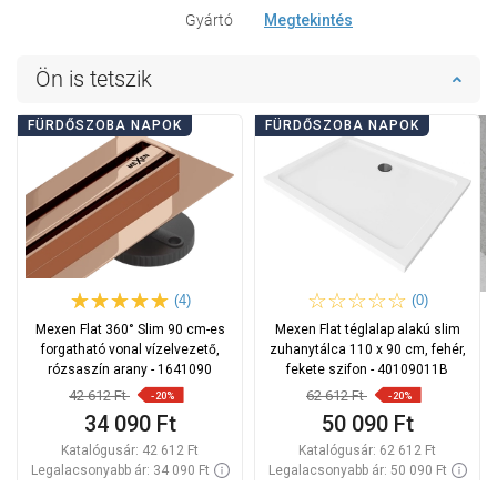
Gyártó
Megtekintés
Ön is tetszik
FÜRDŐSZOBA NAPOK
FÜRDŐSZOBA NAPOK
(4)
(0)
Mexen Flat 360° Slim 90 cm-es
Mexen Flat téglalap alakú slim
forgatható vonal vízelvezető,
zuhanytálca 110 x 90 cm, fehér,
rózsaszín arany - 1641090
fekete szifon - 40109011B
42 612 Ft
62 612 Ft
-20%
-20%
34 090 Ft
50 090 Ft
Katalógusár:
42 612 Ft
Katalógusár:
62 612 Ft
Legalacsonyabb ár: 34 090 Ft
Legalacsonyabb ár: 50 090 Ft
Termék elérhetősége:
Raktáron
Termék elérhetősége:
Raktáron