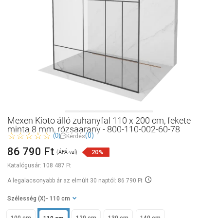
Mexen Kioto álló zuhanyfal 110 x 200 cm, fekete
minta 8 mm, rózsaarany - 800-110-002-60-78
(0)
(0)
Kérdés
86 790 Ft
20%
(ÁFÁ-val)
Katalógusár:
108 487 Ft
A legalacsonyabb ár az elmúlt 30 naptól: 86 790 Ft
Szélesség (X)
- 110 cm