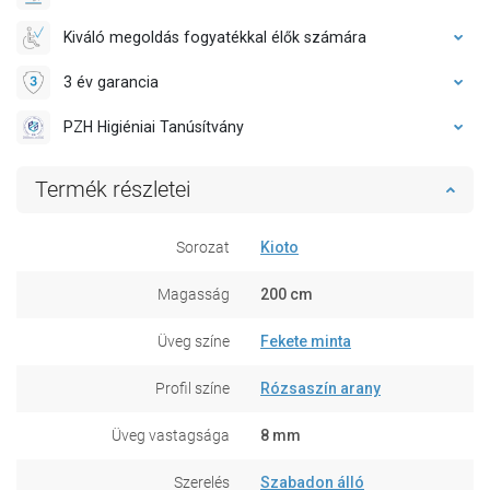
Kiváló megoldás fogyatékkal élők számára
3 év garancia
PZH Higiéniai Tanúsítvány
Termék részletei
Sorozat
Kioto
Magasság
200 cm
Üveg színe
Fekete minta
Profil színe
Rózsaszín arany
Üveg vastagsága
8 mm
Szerelés
Szabadon álló