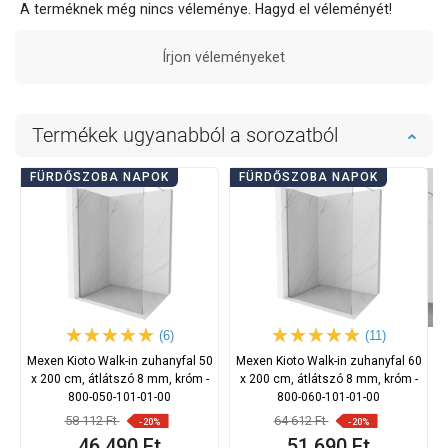
A terméknek még nincs véleménye. Hagyd el véleményét!
Írjon véleményeket
Termékek ugyanabból a sorozatból
FÜRDŐSZOBA NAPOK
FÜRDŐSZOBA NAPOK
(6)
(11)
Mexen Kioto Walk-in zuhanyfal 50
Mexen Kioto Walk-in zuhanyfal 60
x 200 cm, átlátszó 8 mm, króm -
x 200 cm, átlátszó 8 mm, króm -
800-050-101-01-00
800-060-101-01-00
58 112 Ft
64 612 Ft
-20%
-20%
46 490 Ft
51 690 Ft