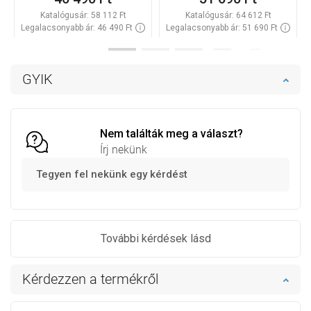
Katalógusár:
58 112 Ft
Katalógusár:
64 612 Ft
Legalacsonyabb ár: 46 490 Ft
Legalacsonyabb ár: 51 690 Ft
Termék elérhetősége:
Raktáron
Termék elérhetősége:
Raktáron
Kosárba
Kosárba
GYIK
Hasonlítsa
Hasonlítsa
favorite_border
Kedvenc
favorite_border
Kedvenc
össze
össze
Nem találták meg a választ?
Írj nekünk
Tegyen fel nekünk egy kérdést
További kérdések lásd
Kérdezzen a termékről