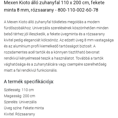
Mexen Kioto álló zuhanyfal 110 x 200 cm, fekete
minta 8 mm, rózsaarany - 800-110-002-60-78
A Mexen Kioto álló zuhanyfal tökéletes megoldás a modern
fürdőszobákhoz. Univerzális szerelésének köszönhetően minden
belső térhez jól illeszkedik, a fekete üvegminta és a rózsaarany
kivitel pedig eleganciát kölcsönöz. Az edzett üveg 8 mm vastagsága
és az alumínium profil kiemelkedő tartósságot biztosít. A
rozsdamentes acél tartók és a könnyen tisztítható bevonat
rendkívül kényelmessé teszik a használatot. Továbbá a tartók
vághatósága és a zuhanytálcára vagy csempére szerelhetőség
miatt a fal rendkívül funkcionális.
A termék specifikációja:
Szélesség: 110 cm
Magasság: 200 cm
Szerelés: Univerzális
Üveg színe: Fekete minta
Kivitel: Rózsaarany