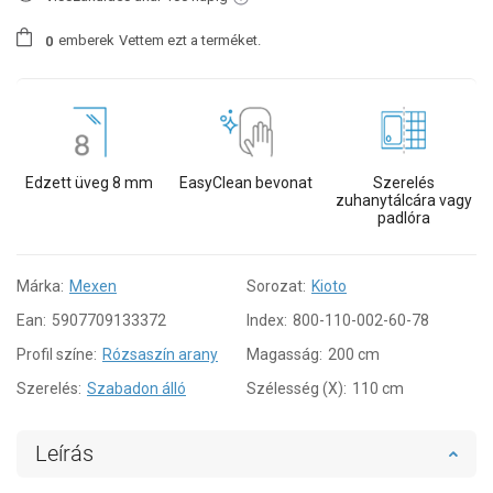
emberek
Vettem ezt a terméket.
0
Edzett üveg 8 mm
EasyClean bevonat
Szerelés
zuhanytálcára vagy
padlóra
Márka:
Mexen
Sorozat:
Kioto
Ean:
5907709133372
Index:
800-110-002-60-78
Profil színe:
Rózsaszín arany
Magasság:
200 cm
Szerelés:
Szabadon álló
Szélesség (X):
110 cm
Leírás