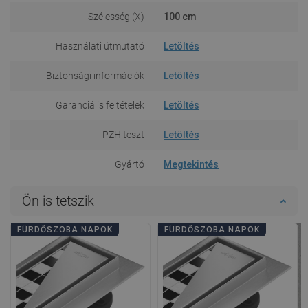
Szélesség (X)
100 cm
Használati útmutató
Letöltés
Biztonsági információk
Letöltés
Garanciális feltételek
Letöltés
PZH teszt
Letöltés
Gyártó
Megtekintés
Ön is tetszik
FÜRDŐSZOBA NAPOK
FÜRDŐSZOBA NAPOK