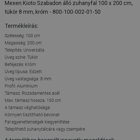
Mexen Kioto Szabadon álló zuhanyfal 100 x 200 cm,
tükör 8 mm, króm - 800-100-002-01-50
Termékleírás:
Szélesség: 100 cm
Magasság: 200 cm
Telepítés: Univerzális
Üveg színe: Tükör
Befejezés: Króm
Üveg típusa: Edzett
Üveg vastagsága: 8 mm
Profil: Alumínium
Támasz: Rozsdamentes acél
Max. támasz hossza: 150 cm
A támasz vághatósága
Könnyen tisztítható bevonat
Fal egyenetlenségek kiegyenlítése
Telepíthető zuhanytálcára vagy csempére