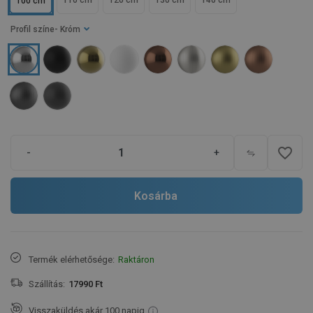
110 cm
120 cm
130 cm
140 cm
100 cm
Profil színe
- Króm
favorite_border
-
+
Kosárba
Termék elérhetősége:
Raktáron
Szállítás:
17990 Ft
Visszaküldés akár 100 napig