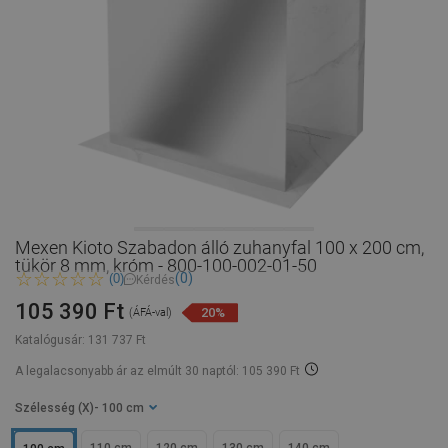
Mexen Kioto Szabadon álló zuhanyfal 100 x 200 cm,
tükör 8 mm, króm - 800-100-002-01-50
(0)
(0)
Kérdés
105 390 Ft
20%
(ÁFÁ-val)
Katalógusár:
131 737 Ft
A legalacsonyabb ár az elmúlt 30 naptól: 105 390 Ft
Szélesség (X)
- 100 cm