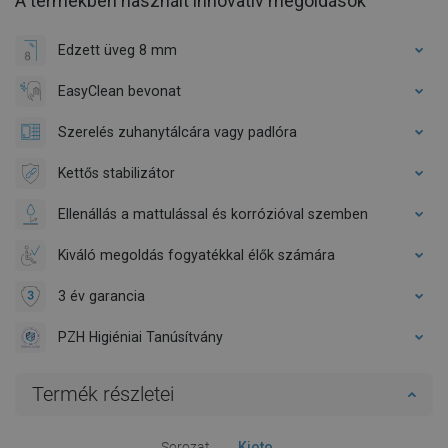
A termékben használt innovatív megoldások
Edzett üveg 8 mm
EasyClean bevonat
Szerelés zuhanytálcára vagy padlóra
Kettős stabilizátor
Ellenállás a mattulással és korrózióval szemben
Kiváló megoldás fogyatékkal élők számára
3 év garancia
PZH Higiéniai Tanúsítvány
Termék részletei
Sorozat
Kioto