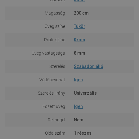
Magasság
200 cm
Üveg színe
Tükör
Profil színe
Króm
Üveg vastagsága
8 mm
Szerelés
Szabadon álló
Védőbevonat
Igen
Szerelési irány
Univerzális
Edzett üveg
Igen
Relinggel
Nem
Oldalszám
1 részes