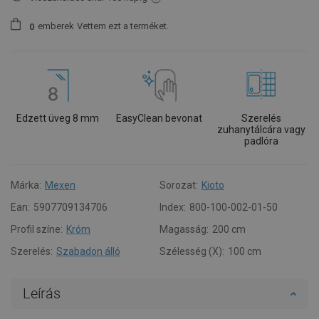
emberek
Vettem ezt a terméket.
0
Edzett üveg 8 mm
EasyClean bevonat
Szerelés
zuhanytálcára vagy
padlóra
Márka:
Mexen
Sorozat:
Kioto
Ean:
5907709134706
Index:
800-100-002-01-50
Profil színe:
Króm
Magasság:
200 cm
Szerelés:
Szabadon álló
Szélesség (X):
100 cm
Leírás