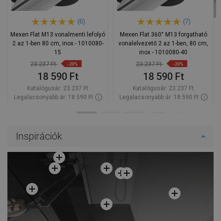
(6)
(7)
Mexen Flat M13 vonalmenti lefolyó
Mexen Flat 360° M13 forgatható
2 az 1-ben 80 cm, inox - 1010080-
vonalelvezető 2 az 1-ben, 80 cm,
15
inox - 1010080-40
23 237 Ft
23 237 Ft
-20%
-20%
18 590 Ft
18 590 Ft
Katalógusár:
23 237 Ft
Katalógusár:
23 237 Ft
Legalacsonyabb ár: 18 590 Ft
Legalacsonyabb ár: 18 590 Ft
Termék elérhetősége:
Raktáron
Termék elérhetősége:
Raktáron
Kosárba
Kosárba
Inspirációk
Hasonlítsa
Hasonlítsa
favorite_border
Kedvenc
favorite_border
Kedvenc
össze
össze