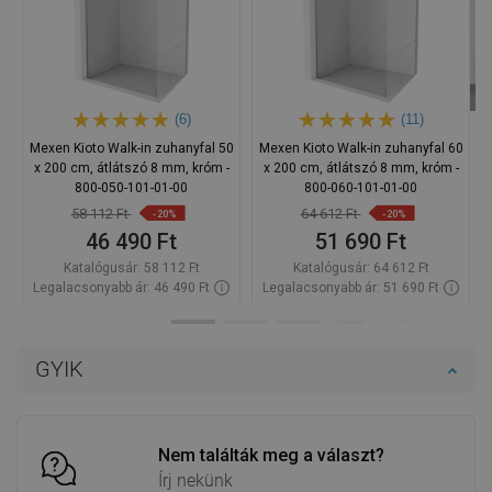
(6)
(11)
Mexen Kioto Walk-in zuhanyfal 50
Mexen Kioto Walk-in zuhanyfal 60
x 200 cm, átlátszó 8 mm, króm -
x 200 cm, átlátszó 8 mm, króm -
800-050-101-01-00
800-060-101-01-00
58 112 Ft
64 612 Ft
-20%
-20%
46 490 Ft
51 690 Ft
Katalógusár:
58 112 Ft
Katalógusár:
64 612 Ft
Legalacsonyabb ár: 46 490 Ft
Legalacsonyabb ár: 51 690 Ft
Termék elérhetősége:
Raktáron
Termék elérhetősége:
Raktáron
Kosárba
Kosárba
GYIK
Hasonlítsa
Hasonlítsa
favorite_border
Kedvenc
favorite_border
Kedvenc
össze
össze
Nem találták meg a választ?
Írj nekünk