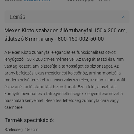
Leírás
Mexen Kioto szabadon álló zuhanyfal 150 x 200 cm,
átlátszó 8 mm, arany - 800-150-002-50-00
A Mexen Kioto zuhanyfal eleganciát és funkcionalitást ötvöz
lenyűgöző 150 x 200 cm-es méreteivel. Az üveg átlátszó és 8 mm
vastag, edzett, ami biztosítja a tartósságot és biztonságot. Az
arany befejezés luxus megjelenést kölcsönöz, ami harmonizál a
modern belső terekkel. Az univerzális szerelés, az alumínium profil
és az acél tartó stabilitást biztosítanak. Ezen felül, a tisztítást
könnyítő bevonat és a fali egyenetlenségek kiegyenlítése növeli a
használati kényelmet. Beépítési lehetőség zuhanytálcára vagy
csempére.
Termék specifikáció:
Szélesség: 150 cm