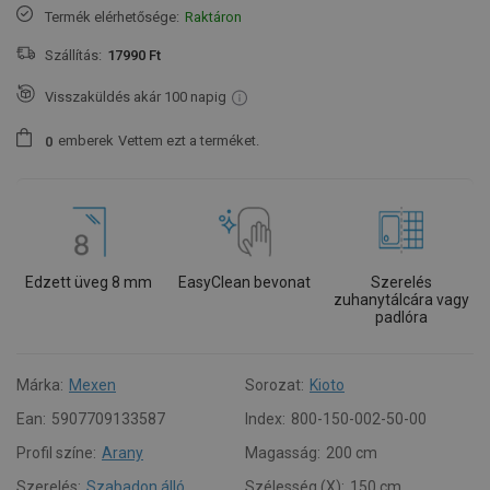
Termék elérhetősége:
Raktáron
Szállítás:
17990 Ft
Visszaküldés akár 100 napig
emberek
Vettem ezt a terméket.
0
Edzett üveg 8 mm
EasyClean bevonat
Szerelés
zuhanytálcára vagy
padlóra
Márka:
Mexen
Sorozat:
Kioto
Ean:
5907709133587
Index:
800-150-002-50-00
Profil színe:
Arany
Magasság:
200 cm
Szerelés:
Szabadon álló
Szélesség (X):
150 cm