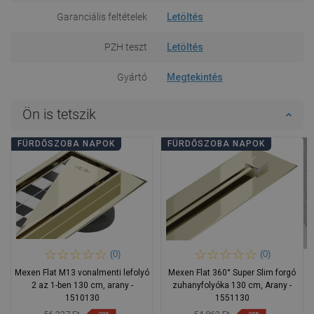
Garanciális feltételek
Letöltés
PZH teszt
Letöltés
Gyártó
Megtekintés
Ön is tetszik
FÜRDŐSZOBA NAPOK
FÜRDŐSZOBA NAPOK
(0)
(0)
Mexen Flat M13 vonalmenti lefolyó
Mexen Flat 360° Super Slim forgó
2 az 1-ben 130 cm, arany -
zuhanyfolyóka 130 cm, Arany -
1510130
1551130