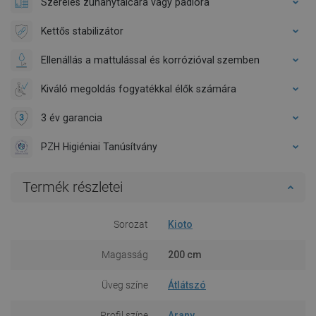
Szerelés zuhanytálcára vagy padlóra
Kettős stabilizátor
Ellenállás a mattulással és korrózióval szemben
Kiváló megoldás fogyatékkal élők számára
3 év garancia
PZH Higiéniai Tanúsítvány
Termék részletei
Sorozat
Kioto
Magasság
200 cm
Üveg színe
Átlátszó
Profil színe
Arany