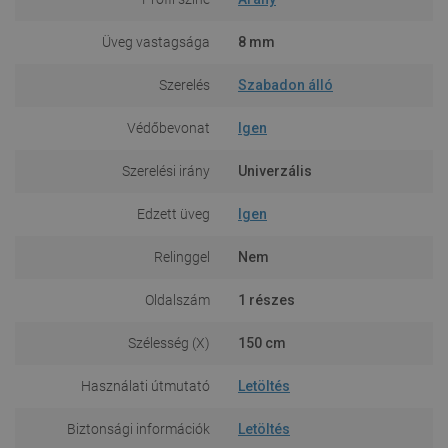
Üveg vastagsága
8 mm
Szerelés
Szabadon álló
Védőbevonat
Igen
Szerelési irány
Univerzális
Edzett üveg
Igen
Relinggel
Nem
Oldalszám
1 részes
Szélesség (X)
150 cm
Használati útmutató
Letöltés
Biztonsági információk
Letöltés