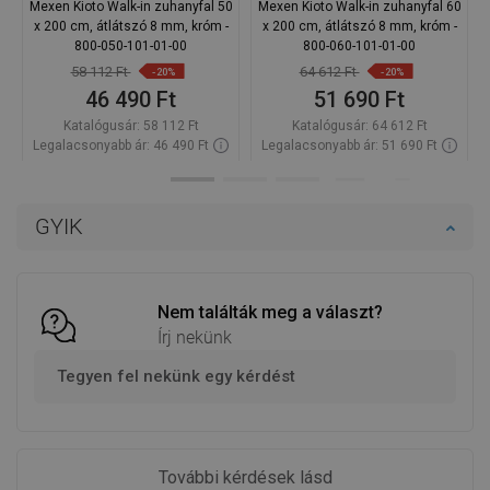
Mexen Kioto Walk-in zuhanyfal 50
Mexen Kioto Walk-in zuhanyfal 60
x 200 cm, átlátszó 8 mm, króm -
x 200 cm, átlátszó 8 mm, króm -
800-050-101-01-00
800-060-101-01-00
58 112 Ft
64 612 Ft
-20%
-20%
46 490 Ft
51 690 Ft
Katalógusár:
58 112 Ft
Katalógusár:
64 612 Ft
Legalacsonyabb ár: 46 490 Ft
Legalacsonyabb ár: 51 690 Ft
Termék elérhetősége:
Raktáron
Termék elérhetősége:
Raktáron
Kosárba
Kosárba
GYIK
Hasonlítsa
Hasonlítsa
favorite_border
Kedvenc
favorite_border
Kedvenc
össze
össze
Nem találták meg a választ?
Írj nekünk
Tegyen fel nekünk egy kérdést
További kérdések lásd