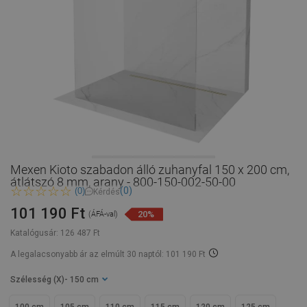
Mexen Kioto szabadon álló zuhanyfal 150 x 200 cm,
átlátszó 8 mm, arany - 800-150-002-50-00
(0)
(0)
Kérdés
101 190 Ft
20%
(ÁFÁ-val)
Katalógusár:
126 487 Ft
A legalacsonyabb ár az elmúlt 30 naptól: 101 190 Ft
Szélesség (X)
- 150 cm