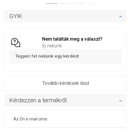
Termék elérhetősége:
Raktáron
Termék elérhetősége:
Raktáron
Kosárba
Kosárba
GYIK
Hasonlítsa
Hasonlítsa
favorite_border
Kedvenc
favorite_border
Kedvenc
össze
össze
Nem találták meg a választ?
Írj nekünk
Tegyen fel nekünk egy kérdést
További kérdések lásd
Kérdezzen a termékről