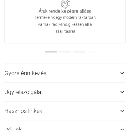
Áruk rendelkezésre állása
Termékeink egy modern raktárban
várnak rád.Mindig készen áll a
szállításra!
Gyors érintkezés

Ügyfélszolgálat

Hasznos linkek

Rólunk
