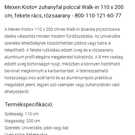
Mexen Kioto+ zuhanyfal polccal Walk-in 110 x 200
cm, fekete rács, rózsaarany - 800-110-121-60-77
A Mexen Kioto+ 110 x 200 cm-es Walk-in ścianka prysznicowa
ideális választás minden modern fürdőszobába. Az univerzális
szerelési lehetőségnek köszönhetően jobbra vagy balra is
telepíthető. A fekete rutkolású edzett üveg és a rózsaarany
alumínium profil elegáns megjelenést kölcsönöz. A 8 mm vastag
edzett üveg biztonságot nyújt, miközben a könnyen tisztítható
bevonat megkönnyíti a karbantartást. A testreszabható
hosszúságú inox acél tartó és az alumíniumpolc praktikus
megoldást jelent, legyen szó csempén vagy zuhanytálcán való
elhelyezésről.
Termékspecifikáció:
Szélesség: 110 cm
Magasság: 200 cm
Szerelés: Univerzális, jobb vagy bal
Üveg színe: Fekete rács