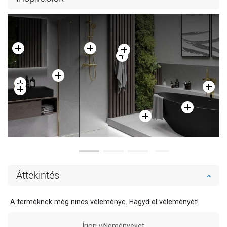
Hasonlítsa
Hasonlítsa
favorite_border
Kedvenc
favorite_border
Kedvenc
össze
össze
Áttekintés
A terméknek még nincs véleménye. Hagyd el véleményét!
Írjon véleményeket