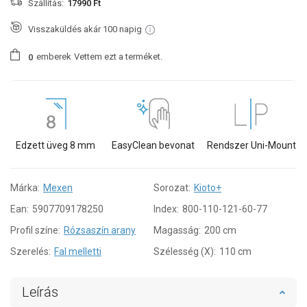
Szállítás:
17990 Ft
Visszaküldés akár 100 napig
emberek
Vettem ezt a terméket.
0
Edzett üveg 8 mm
EasyClean bevonat
Rendszer Uni-Mount
Márka:
Mexen
Sorozat:
Kioto+
Ean:
5907709178250
Index:
800-110-121-60-77
Profil színe:
Rózsaszín arany
Magasság:
200 cm
Szerelés:
Fal melletti
Szélesség (X):
110 cm
Leírás