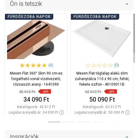
Ön is tetszik
FÜRDŐSZOBA NAPOK
FÜRDŐSZOBA NAPOK
(4)
(0)
Mexen Flat 360° Slim 90 cm-es
Mexen Flat téglalap alakú slim
forgatható vonal vízelvezető,
zuhanytálca 110 x 90 cm, fehér,
rózsaszín arany - 1641090
fekete szifon - 40109011B
42 612 Ft
62 612 Ft
-20%
-20%
34 090 Ft
50 090 Ft
Katalógusár:
42 612 Ft
Katalógusár:
62 612 Ft
Legalacsonyabb ár: 34 090 Ft
Legalacsonyabb ár: 50 090 Ft
Termék elérhetősége:
Raktáron
Termék elérhetősége:
Raktáron
Kosárba
Kosárba
Inspirációk