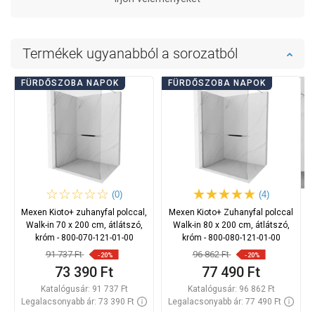
Termékek ugyanabból a sorozatból
FÜRDŐSZOBA NAPOK
FÜRDŐSZOBA NAPOK
(0)
(4)
Mexen Kioto+ zuhanyfal polccal,
Mexen Kioto+ Zuhanyfal polccal
Walk-in 70 x 200 cm, átlátszó,
Walk-in 80 x 200 cm, átlátszó,
króm - 800-070-121-01-00
króm - 800-080-121-01-00
91 737 Ft
96 862 Ft
-20%
-20%
73 390 Ft
77 490 Ft
Katalógusár:
91 737 Ft
Katalógusár:
96 862 Ft
Legalacsonyabb ár: 73 390 Ft
Legalacsonyabb ár: 77 490 Ft