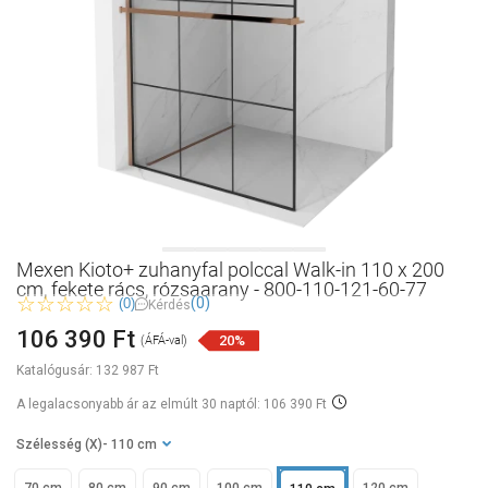
Mexen Kioto+ zuhanyfal polccal Walk-in 110 x 200
cm, fekete rács, rózsaarany - 800-110-121-60-77
(0)
(0)
Kérdés
106 390 Ft
20%
(ÁFÁ-val)
Katalógusár:
132 987 Ft
A legalacsonyabb ár az elmúlt 30 naptól: 106 390 Ft
Szélesség (X)
- 110 cm