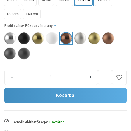
70 cm
80 cm
90 cm
100 cm
120 cm
110 cm
130 cm
140 cm
Profil színe
- Rózsaszín arany
favorite_border
-
+
Kosárba
Termék elérhetősége:
Raktáron