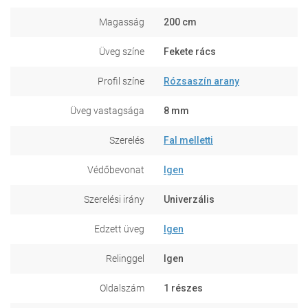
Magasság
200 cm
Üveg színe
Fekete rács
Profil színe
Rózsaszín arany
Üveg vastagsága
8 mm
Szerelés
Fal melletti
Védőbevonat
Igen
Szerelési irány
Univerzális
Edzett üveg
Igen
Relinggel
Igen
Oldalszám
1 részes