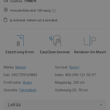
Szállítás:
17990 Ft
Visszaküldés akár 100 napig
emberek
Vettem ezt a terméket.
0
Edzett üveg 8 mm
EasyClean bevonat
Rendszer Uni-Mount
Márka:
Mexen
Sorozat:
Kioto+
Ean:
5907709169883
Index:
800-090-121-50-97
Profil színe:
Arany
Magasság:
200 cm
Szerelés:
Fal melletti
Szélesség (X):
90 cm
Leírás