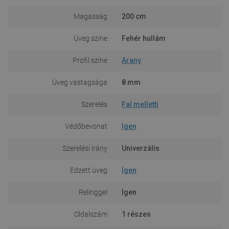
Magasság
200 cm
Üveg színe
Fehér hullám
Profil színe
Arany
Üveg vastagsága
8 mm
Szerelés
Fal melletti
Védőbevonat
Igen
Szerelési irány
Univerzális
Edzett üveg
Igen
Relinggel
Igen
Oldalszám
1 részes