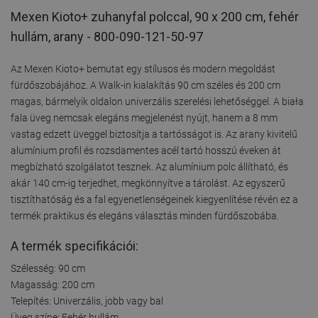
Mexen Kioto+ zuhanyfal polccal, 90 x 200 cm, fehér
hullám, arany - 800-090-121-50-97
Az Mexen Kioto+ bemutat egy stílusos és modern megoldást
fürdőszobájához. A Walk-in kialakítás 90 cm széles és 200 cm
magas, bármelyik oldalon univerzális szerelési lehetőséggel. A biała
fala üveg nemcsak elegáns megjelenést nyújt, hanem a 8 mm
vastag edzett üveggel biztosítja a tartósságot is. Az arany kivitelű
alumínium profil és rozsdamentes acél tartó hosszú éveken át
megbízható szolgálatot tesznek. Az alumínium polc állítható, és
akár 140 cm-ig terjedhet, megkönnyítve a tárolást. Az egyszerű
tisztíthatóság és a fal egyenetlenségeinek kiegyenlítése révén ez a
termék praktikus és elegáns választás minden fürdőszobába.
A termék specifikációi:
Szélesség: 90 cm
Magasság: 200 cm
Telepítés: Univerzális, jobb vagy bal
Üveg színe: Fehér hullám