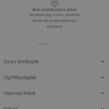
Áruk rendelkezésre állása
Termékeink egy modern raktárban
várnak rád.Mindig készen áll a
szállításra!
Gyors érintkezés

Ügyfélszolgálat

Hasznos linkek

Rólunk