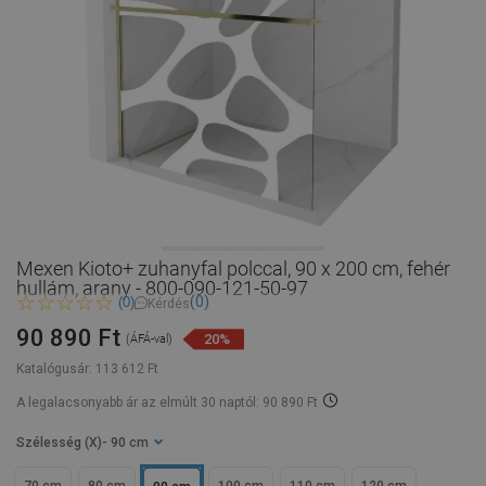
Mexen Kioto+ zuhanyfal polccal, 90 x 200 cm, fehér
hullám, arany - 800-090-121-50-97
(0)
(0)
Kérdés
90 890 Ft
20%
(ÁFÁ-val)
Katalógusár:
113 612 Ft
A legalacsonyabb ár az elmúlt 30 naptól: 90 890 Ft
Szélesség (X)
- 90 cm