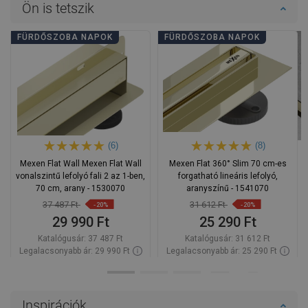
Ön is tetszik
FÜRDŐSZOBA NAPOK
FÜRDŐSZOBA NAPOK
(6)
(8)
Mexen Flat Wall Mexen Flat Wall
Mexen Flat 360° Slim 70 cm-es
vonalszintű lefolyó fali 2 az 1-ben,
forgatható lineáris lefolyó,
70 cm, arany - 1530070
aranyszínű - 1541070
37 487 Ft
31 612 Ft
-20%
-20%
29 990 Ft
25 290 Ft
Katalógusár:
37 487 Ft
Katalógusár:
31 612 Ft
Legalacsonyabb ár: 29 990 Ft
Legalacsonyabb ár: 25 290 Ft
Termék elérhetősége:
Raktáron
Termék elérhetősége:
Raktáron
Kosárba
Kosárba
Inspirációk