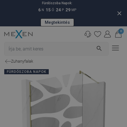
Fürdőszoba Napok:
6
15
24
28
N
Ó
P
MP
close
Megtekintés
0
search
Zuhanyfalak
FÜRDŐSZOBA NAPOK