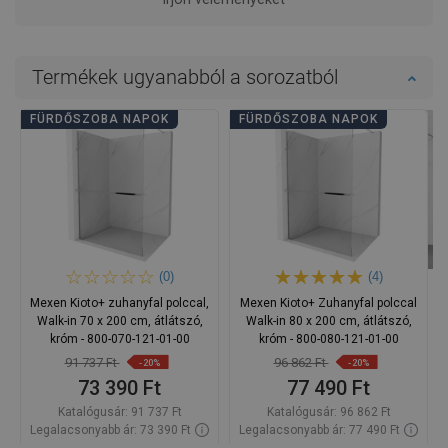
Termékek ugyanabból a sorozatból
FÜRDŐSZOBA NAPOK
FÜRDŐSZOBA NAPOK
(0)
(4)
Mexen Kioto+ zuhanyfal polccal,
Mexen Kioto+ Zuhanyfal polccal
Walk-in 70 x 200 cm, átlátszó,
Walk-in 80 x 200 cm, átlátszó,
króm - 800-070-121-01-00
króm - 800-080-121-01-00
91 737 Ft
96 862 Ft
-20%
-20%
73 390 Ft
77 490 Ft
Katalógusár:
91 737 Ft
Katalógusár:
96 862 Ft
Legalacsonyabb ár: 73 390 Ft
Legalacsonyabb ár: 77 490 Ft