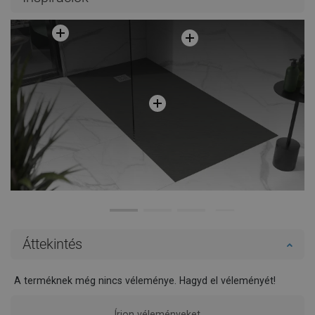
Hasonlítsa
Hasonlítsa
favorite_border
Kedvenc
favorite_border
Kedvenc
össze
össze
Áttekintés
A terméknek még nincs véleménye. Hagyd el véleményét!
Írjon véleményeket