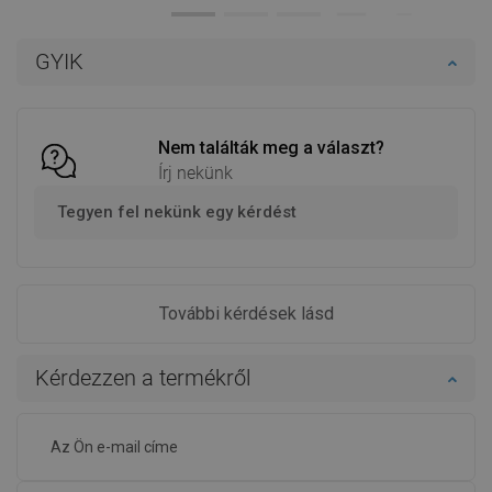
Termék elérhetősége:
Raktáron
Termék elérhetősége:
Raktáron
Kosárba
Kosárba
GYIK
Hasonlítsa
Hasonlítsa
favorite_border
Kedvenc
favorite_border
Kedvenc
össze
össze
Nem találták meg a választ?
Írj nekünk
Tegyen fel nekünk egy kérdést
További kérdések lásd
Kérdezzen a termékről