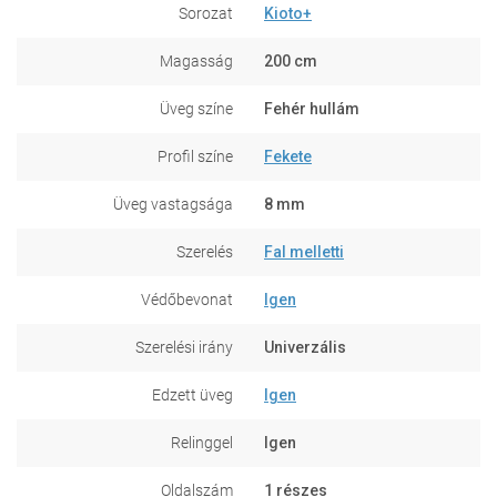
Sorozat
Kioto+
Magasság
200 cm
Üveg színe
Fehér hullám
Profil színe
Fekete
Üveg vastagsága
8 mm
Szerelés
Fal melletti
Védőbevonat
Igen
Szerelési irány
Univerzális
Edzett üveg
Igen
Relinggel
Igen
Oldalszám
1 részes