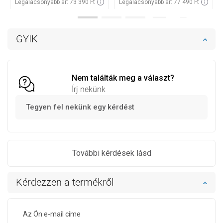
Legalacsonyabb ár: 73 390 Ft
Legalacsonyabb ár: 77 490 Ft
Termék elérhetősége:
Raktáron
Termék elérhetősége:
Raktáron
Kosárba
Kosárba
GYIK
Hasonlítsa
Hasonlítsa
favorite_border
Kedvenc
favorite_border
Kedvenc
össze
össze
Nem találták meg a választ?
Írj nekünk
Tegyen fel nekünk egy kérdést
További kérdések lásd
Kérdezzen a termékről