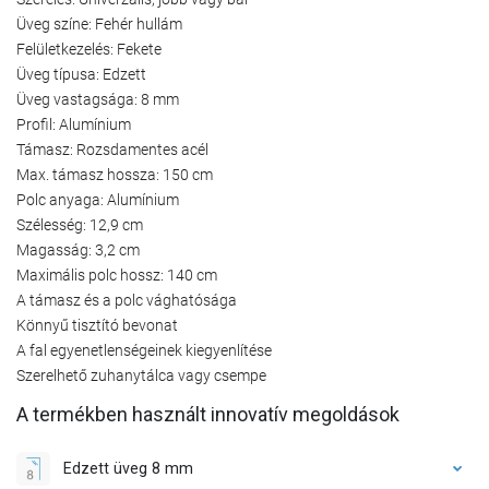
Üveg színe: Fehér hullám
Felületkezelés: Fekete
Üveg típusa: Edzett
Üveg vastagsága: 8 mm
Profil: Alumínium
Támasz: Rozsdamentes acél
Max. támasz hossza: 150 cm
Polc anyaga: Alumínium
Szélesség: 12,9 cm
Magasság: 3,2 cm
Maximális polc hossz: 140 cm
A támasz és a polc vághatósága
Könnyű tisztító bevonat
A fal egyenetlenségeinek kiegyenlítése
Szerelhető zuhanytálca vagy csempe
A termékben használt innovatív megoldások
Edzett üveg 8 mm