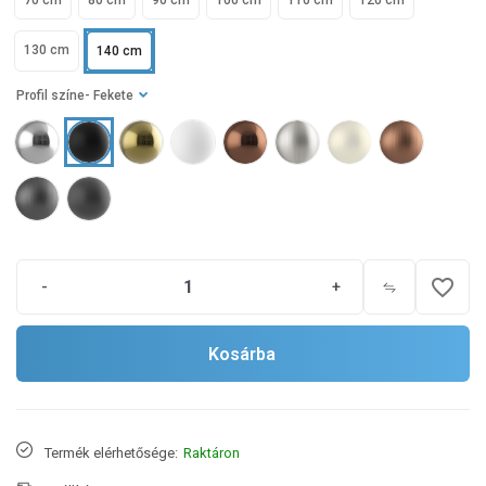
70 cm
80 cm
90 cm
100 cm
110 cm
120 cm
130 cm
140 cm
Profil színe
- Fekete
favorite_border
-
+
Kosárba
Termék elérhetősége:
Raktáron