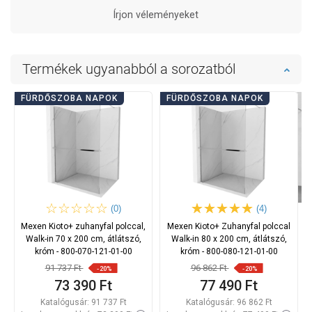
Írjon véleményeket
Termékek ugyanabból a sorozatból
FÜRDŐSZOBA NAPOK
FÜRDŐSZOBA NAPOK
(0)
(4)
Mexen Kioto+ zuhanyfal polccal,
Mexen Kioto+ Zuhanyfal polccal
Walk-in 70 x 200 cm, átlátszó,
Walk-in 80 x 200 cm, átlátszó,
króm - 800-070-121-01-00
króm - 800-080-121-01-00
91 737 Ft
96 862 Ft
-20%
-20%
73 390 Ft
77 490 Ft
Katalógusár:
91 737 Ft
Katalógusár:
96 862 Ft