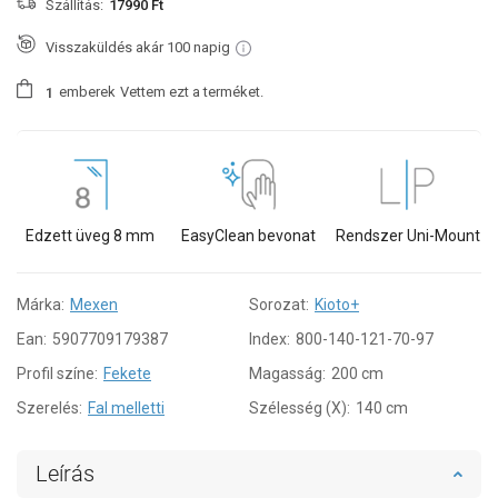
Szállítás:
17990 Ft
Visszaküldés akár 100 napig
emberek
Vettem ezt a terméket.
1
Edzett üveg 8 mm
EasyClean bevonat
Rendszer Uni-Mount
Márka:
Mexen
Sorozat:
Kioto+
Ean:
5907709179387
Index:
800-140-121-70-97
Profil színe:
Fekete
Magasság:
200 cm
Szerelés:
Fal melletti
Szélesség (X):
140 cm
Leírás