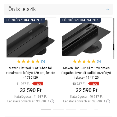
Ön is tetszik
FÜRDŐSZOBA NAPOK
FÜRDŐSZOBA NAPOK
(5)
(6)
Mexen Flat Wall 2 az 1-ben fali
Mexen Flat 360° Slim 120 cm-es
vonalmenti lefolyó 120 cm, fekete
forgatható vonali padlóösszefolyó,
- 1730120
fekete - 1741120
41 987 Ft
40 737 Ft
-20%
-20%
33 590 Ft
32 590 Ft
Katalógusár:
41 987 Ft
Katalógusár:
40 737 Ft
Legalacsonyabb ár: 33 590 Ft
Legalacsonyabb ár: 32 590 Ft
Termék elérhetősége:
Raktáron
Termék elérhetősége:
Raktáron
Kosárba
Kosárba