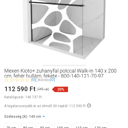
Mexen Kioto+ zuhanyfal polccal Walk-in 140 x 200
cm, fehér hullám, fekete - 800-140-121-70-97
(0)
(0)
Kérdés
112 590 Ft
20%
(ÁFÁ-val)
Katalógusár:
140 737 Ft
A legalacsonyabb ár az elmúlt 30 naptól: 112 590 Ft
Szélesség (X)
- 140 cm