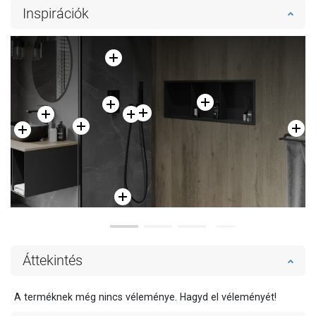
Inspirációk
Hasonlítsa
Hasonlítsa
favorite_border
Kedvenc
favorite_border
Kedvenc
össze
össze
Áttekintés
A terméknek még nincs véleménye. Hagyd el véleményét!