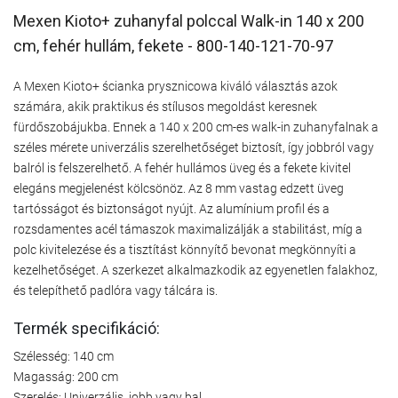
Mexen Kioto+ zuhanyfal polccal Walk-in 140 x 200
cm, fehér hullám, fekete - 800-140-121-70-97
A Mexen Kioto+ ścianka prysznicowa kiváló választás azok
számára, akik praktikus és stílusos megoldást keresnek
fürdőszobájukba. Ennek a 140 x 200 cm-es walk-in zuhanyfalnak a
széles mérete univerzális szerelhetőséget biztosít, így jobbról vagy
balról is felszerelhető. A fehér hullámos üveg és a fekete kivitel
elegáns megjelenést kölcsönöz. Az 8 mm vastag edzett üveg
tartósságot és biztonságot nyújt. Az alumínium profil és a
rozsdamentes acél támaszok maximalizálják a stabilitást, míg a
polc kivitelezése és a tisztítást könnyítő bevonat megkönnyíti a
kezelhetőséget. A szerkezet alkalmazkodik az egyenetlen falakhoz,
és telepíthető padlóra vagy tálcára is.
Termék specifikáció:
Szélesség: 140 cm
Magasság: 200 cm
Szerelés: Univerzális, jobb vagy bal