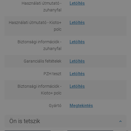
Használati útmutató -
Letöltés
zuhanyfal
Használati útmutató - Kioto+
Letöltés
polc
Biztonsági információk -
Letöltés
zuhanyfal
Garanciális feltételek
Letöltés
PZH teszt
Letöltés
Biztonsági információk -
Letöltés
Kioto+ polc
Gyártó
Megtekintés
Ön is tetszik