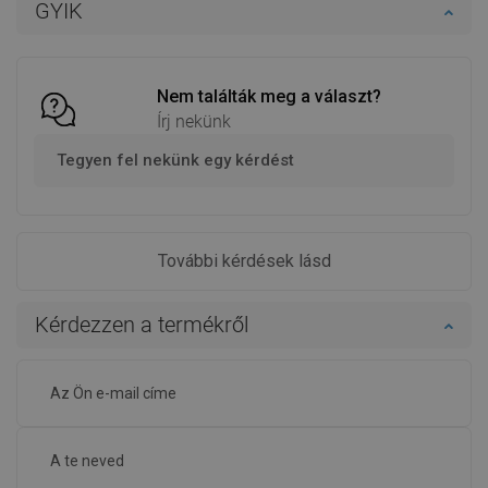
GYIK
Hasonlítsa
Hasonlítsa
favorite_border
Kedvenc
favorite_border
Kedvenc
össze
össze
Nem találták meg a választ?
Írj nekünk
Tegyen fel nekünk egy kérdést
További kérdések lásd
Kérdezzen a termékről