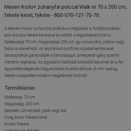
Mexen Kioto+ zuhanyfal polccal Walk-in 70 x 200 cm,
fekete keret, fekete - 800-070-121-70-70
A Mexen Kioto+ zuhanyfal praktikus megoldás a fürdőszobában,
ami stílusos fekete keretével és edzett üvegezésével tűnik ki.
Szélessége 70 cm, magassága 200 cm, így univerzális, jobbra vagy
balra is szerelhető. Az alumínium profil és rozsdamentes acél
támasztékok garantálják a tartósságot, amelyeket igény szerint
méretre vághatsz. Az egyszerű tisztítást biztosító bevonat és a fal
egyenetlenségeinek kiegyenlítése további előnyei. 8 mm vastag,
fekete üvegezése modern megjelenést biztosít.
Termékleírás:
Szélesség: 70 cm
Magasság: 200 cm
Szerelés: Univerzális, jobb vagy bal
Üveg színe: Fekete keret
Kivitel: Fekete
Üveg típusa: Edzett