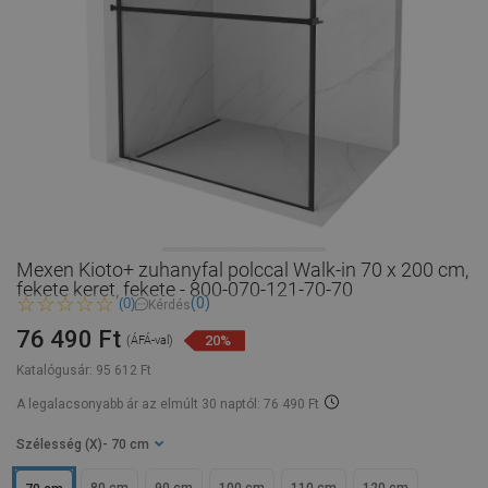
Mexen Kioto+ zuhanyfal polccal Walk-in 70 x 200 cm,
fekete keret, fekete - 800-070-121-70-70
(0)
(0)
Kérdés
76 490 Ft
20%
(ÁFÁ-val)
Katalógusár:
95 612 Ft
A legalacsonyabb ár az elmúlt 30 naptól: 76 490 Ft
Szélesség (X)
- 70 cm