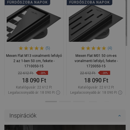
FÜRDŐSZOBA NAPOK
FÜRDŐSZOBA NAPOK
(5)
(4)
Mexen Flat M13 vonalmenti lefolyó
Mexen Flat M01 50 cm-es
2 az 1-ben 50 cm, fekete -
vonalmenti lefolyó, fekete -
1710050-15
1720050-15
22 612 Ft
22 612 Ft
-20%
-20%
18 090 Ft
18 090 Ft
Katalógusár:
22 612 Ft
Katalógusár:
22 612 Ft
Legalacsonyabb ár: 18 090 Ft
Legalacsonyabb ár: 18 090 Ft
Termék elérhetősége:
Raktáron
Termék elérhetősége:
Raktáron
Kosárba
Kosárba
Inspirációk
Hasonlítsa
Hasonlítsa
favorite_border
Kedvenc
favorite_border
Kedvenc
össze
össze