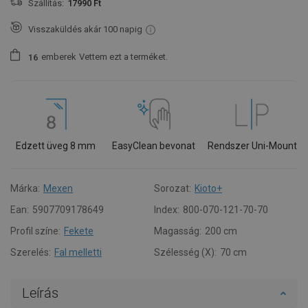
Szállítás:
17990 Ft
Visszaküldés akár 100 napig
emberek
Vettem ezt a terméket.
1
6
Edzett üveg 8 mm
EasyClean bevonat
Rendszer Uni-Mount
Márka:
Mexen
Sorozat:
Kioto+
Ean:
5907709178649
Index:
800-070-121-70-70
Profil színe:
Fekete
Magasság:
200 cm
Szerelés:
Fal melletti
Szélesség (X):
70 cm
Leírás