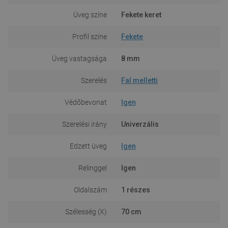
Üveg színe
Fekete keret
Profil színe
Fekete
Üveg vastagsága
8 mm
Szerelés
Fal melletti
Védőbevonat
Igen
Szerelési irány
Univerzális
Edzett üveg
Igen
Relinggel
Igen
Oldalszám
1 részes
Szélesség (X)
70 cm