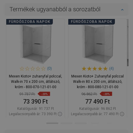
Termékek ugyanabból a sorozatból
FÜRDŐSZOBA NAPOK
FÜRDŐSZOBA NAPOK
(0)
(4)
Mexen Kioto+ zuhanyfal polccal,
Mexen Kioto+ Zuhanyfal polccal
Walk-in 70 x 200 cm, átlátszó,
Walk-in 80 x 200 cm, átlátszó,
króm - 800-070-121-01-00
króm - 800-080-121-01-00
91 737 Ft
96 862 Ft
-20%
-20%
73 390 Ft
77 490 Ft
Katalógusár:
91 737 Ft
Katalógusár:
96 862 Ft
Legalacsonyabb ár: 73 390 Ft
Legalacsonyabb ár: 77 490 Ft
Termék elérhetősége:
Raktáron
Termék elérhetősége:
Raktáron
Kosárba
Kosárba