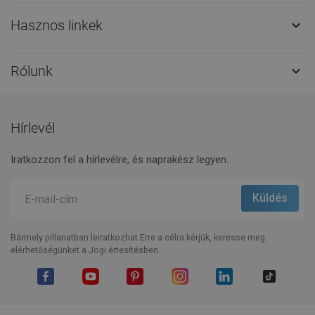
Hasznos linkek

Rólunk

Hírlevél
Iratkozzon fel a hírlevélre, és naprakész legyen.
Bármely pillanatban leiratkozhat.Erre a célra kérjük, keresse meg
elérhetőségünket a Jogi értesítésben.
Facebook
YouTube
Pinterest
Instagram
LinkedIn
TikTok