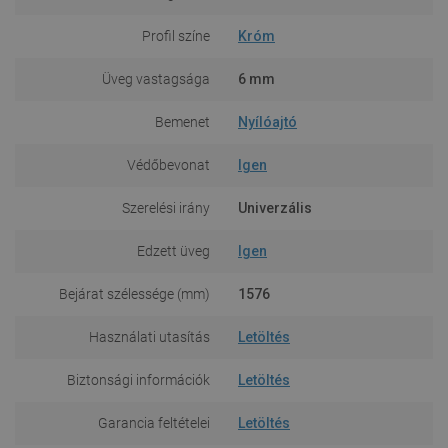
Profil színe
Króm
Üveg vastagsága
6 mm
Bemenet
Nyílóajtó
Védőbevonat
Igen
Szerelési irány
Univerzális
Edzett üveg
Igen
Bejárat szélessége (mm)
1576
Használati utasítás
Letöltés
Biztonsági információk
Letöltés
Garancia feltételei
Letöltés