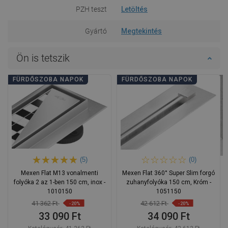
PZH teszt
Letöltés
Gyártó
Megtekintés
Ön is tetszik
FÜRDŐSZOBA NAPOK
FÜRDŐSZOBA NAPOK
(5)
(0)
Mexen Flat M13 vonalmenti
Mexen Flat 360° Super Slim forgó
folyóka 2 az 1-ben 150 cm, inox -
zuhanyfolyóka 150 cm, Króm -
1010150
1051150
41 362 Ft
42 612 Ft
-20%
-20%
33 090 Ft
34 090 Ft