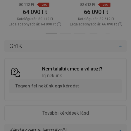
80 112 Ft
82 612 Ft
-20%
-20%
64 090 Ft
66 090 Ft
Katalógusár:
80 112 Ft
Katalógusár:
82 612 Ft
Legalacsonyabb ár: 64 090 Ft
Legalacsonyabb ár: 66 090 Ft
Termék elérhetősége:
Raktáron
Termék elérhetősége:
Raktáron
Kosárba
Kosárba
GYIK
Hasonlítsa
Hasonlítsa
favorite_border
Kedvenc
favorite_border
Kedvenc
össze
össze
Nem találták meg a választ?
Írj nekünk
Tegyen fel nekünk egy kérdést
További kérdések lásd
Kérdezzen a termékről