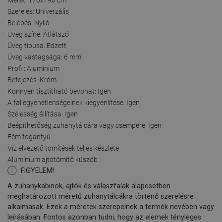
Szerelés: Univerzális
Belépés: Nyíló
Üveg színe: Átlátszó
Üveg típusa: Edzett
Üveg vastagsága: 6 mm
Profil: Alumínium
Befejezés: Króm
Könnyen tisztítható bevonat: Igen
A fal egyenetlenségeinek kiegyenlítése: Igen
Szélesség állítása: Igen
Beépíthetőség zuhanytálcára vagy csempére: Igen
Fém fogantyú
Víz elvezető tömítések teljes készlete
Alumínium ajtótömítő küszöb
FIGYELEM!
A zuhanykabinok, ajtók és válaszfalak alapesetben
meghatározott méretű zuhanytálcákra történő szerelésre
alkalmasak. Ezek a méretek szerepelnek a termék nevében vagy
leírásában. Fontos azonban tudni, hogy az elemek tényleges