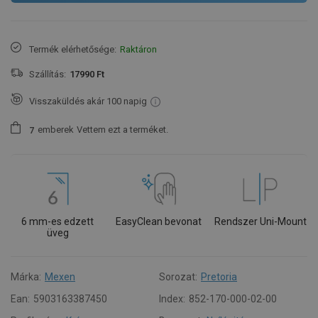
Termék elérhetősége:
Raktáron
Szállítás:
17990 Ft
Visszaküldés akár 100 napig
emberek
Vettem ezt a terméket.
7
6 mm-es edzett
EasyClean bevonat
Rendszer Uni-Mount
üveg
Márka:
Mexen
Sorozat:
Pretoria
Ean:
5903163387450
Index:
852-170-000-02-00