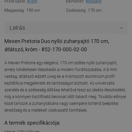
Profil színe:
Króm
Bemenet:
Nyílóajtó
Magasság:
190 cm
Szélesség:
170 cm
Leírás
Mexen Pretoria Duo nyíló zuhanyajtó 170 cm,
átlátszó, króm - 852-170-000-02-00
A Mexen Pretoria egy elegáns, 170 cm széles nyíló zuhanyajtó,
amely tökéletesen illeszkedik a modern fürdőszobába. A 6 mm
vastag, átlátszó edzett üveg és a krómozott alumínium profil
esztétikus megjelenést és tartósságot biztosít. Az univerzális
szerelés és a szélesség állítása lehetővé teszi az ideális illeszkedést,
míg a könnyen tisztítható bevonat időt takarít meg. További előnyei
közé tartozik a zuhanytálcára vagy csempére történő beépítési
lehetőség és a mellékelt vízelvezető tömítések.
A termék specifikációja:
Méret: 170x190 cm