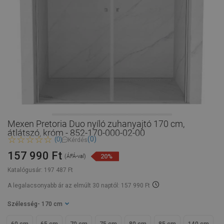
Mexen Pretoria Duo nyíló zuhanyajtó 170 cm,
átlátszó, króm - 852-170-000-02-00
(0)
(0)
Kérdés
157 990 Ft
20%
(ÁFÁ-val)
Katalógusár:
197 487 Ft
A legalacsonyabb ár az elmúlt 30 naptól: 157 990 Ft
Szélesség
- 170 cm