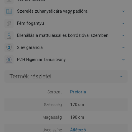
Szerelés zuhanytálcára vagy padlóra
Fém fogantyú
Ellenállás a mattulással és korrózióval szemben
2 év garancia
PZH Higiéniai Tanúsítvány
Termék részletei
Sorozat
Pretoria
Szélesség
170 cm
Magasság
190 cm
Üveg színe
Átlátszó