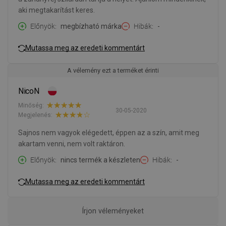
aki megtakarítást keres.
Előnyök
megbízható márka
Hibák
-
Mutassa meg az eredeti kommentárt
A vélemény ezt a terméket érinti
NicoN
Minőség:
30-05-2020
Megjelenés:
Sajnos nem vagyok elégedett, éppen az a szín, amit meg
akartam venni, nem volt raktáron.
Előnyök
nincs termék a készleten
Hibák
-
Mutassa meg az eredeti kommentárt
Írjon véleményeket