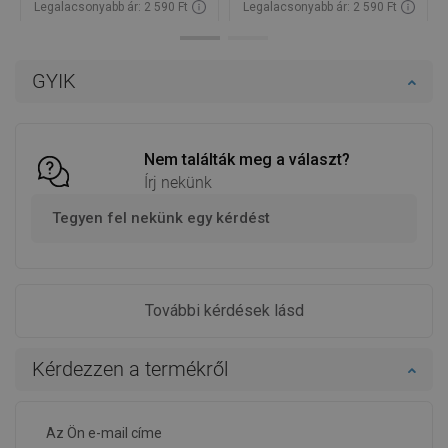
Legalacsonyabb ár: 2 590 Ft
Legalacsonyabb ár: 2 590 Ft
Termék elérhetősége:
Raktáron
Termék elérhetősége:
Raktáron
Kosárba
Kosárba
GYIK
Hasonlítsa
Hasonlítsa
favorite_border
Kedvenc
favorite_border
Kedvenc
össze
össze
Nem találták meg a választ?
Írj nekünk
Tegyen fel nekünk egy kérdést
További kérdések lásd
Kérdezzen a termékről