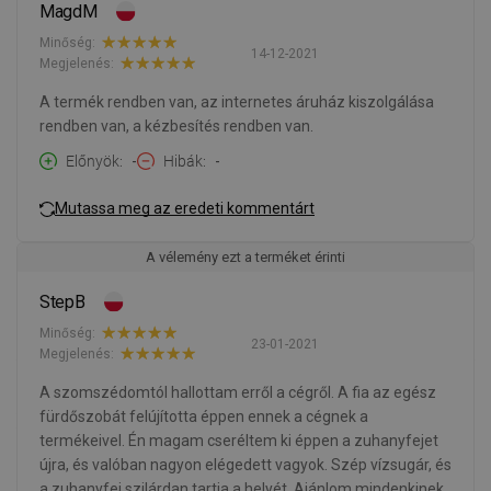
MagdM
Minőség:
14-12-2021
Megjelenés:
A termék rendben van, az internetes áruház kiszolgálása
rendben van, a kézbesítés rendben van.
Előnyök
-
Hibák
-
Mutassa meg az eredeti kommentárt
A vélemény ezt a terméket érinti
StepB
Minőség:
23-01-2021
Megjelenés:
A szomszédomtól hallottam erről a cégről. A fia az egész
fürdőszobát felújította éppen ennek a cégnek a
termékeivel. Én magam cseréltem ki éppen a zuhanyfejet
újra, és valóban nagyon elégedett vagyok. Szép vízsugár, és
a zuhanyfej szilárdan tartja a helyét. Ajánlom mindenkinek,