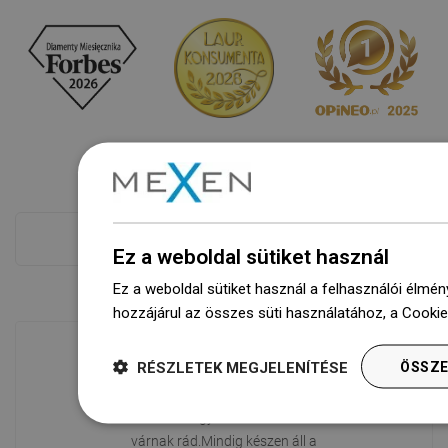
Fizetés több
Ez a weboldal sütiket használ
Ez a weboldal sütiket használ a felhasználói élmén
hozzájárul az összes süti használatához, a Cooki
RÉSZLETEK MEGJELENÍTÉSE
ÖSSZE
Áruk rendelkezésre állása
Termékeink egy modern raktárban
várnak rád.Mindig készen áll a