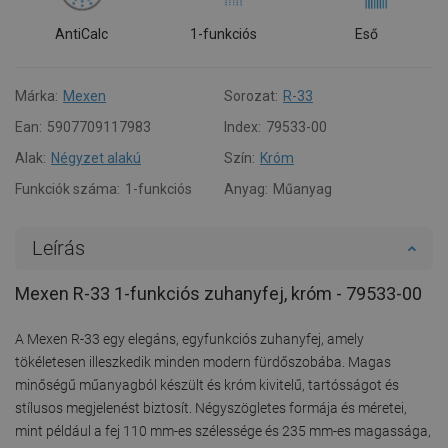
AntiCalc
1-funkciós
Eső
Márka:
Mexen
Sorozat:
R-33
Ean:
5907709117983
Index:
79533-00
Alak:
Négyzet alakú
Szín:
Króm
Funkciók száma:
1-funkciós
Anyag:
Műanyag
Leírás
Mexen R-33 1-funkciós zuhanyfej, króm - 79533-00
A Mexen R-33 egy elegáns, egyfunkciós zuhanyfej, amely
tökéletesen illeszkedik minden modern fürdőszobába. Magas
minőségű műanyagból készült és króm kivitelű, tartósságot és
stílusos megjelenést biztosít. Négyszögletes formája és méretei,
mint például a fej 110 mm-es szélessége és 235 mm-es magassága,