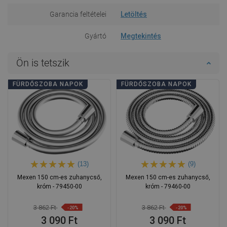
Garancia feltételei
Letöltés
Gyártó
Megtekintés
Ön is tetszik
FÜRDŐSZOBA NAPOK
FÜRDŐSZOBA NAPOK
(13)
(9)
Mexen 150 cm-es zuhanycső,
Mexen 150 cm-es zuhanycső,
króm - 79450-00
króm - 79460-00
3 862 Ft
3 862 Ft
-20%
-20%
3 090 Ft
3 090 Ft