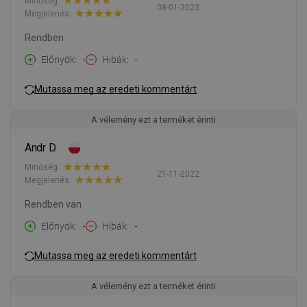
Minőség:
08-01-2023
Megjelenés:
Rendben
Előnyök
-
Hibák
-
Mutassa meg az eredeti kommentárt
A vélemény ezt a terméket érinti
Andr D.
Minőség:
21-11-2022
Megjelenés:
Rendben van
Előnyök
-
Hibák
-
Mutassa meg az eredeti kommentárt
A vélemény ezt a terméket érinti