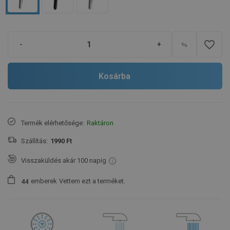
favorite_border
-
+
Kosárba
Termék elérhetősége:
Raktáron
Szállítás:
1990 Ft
Visszaküldés akár 100 napig
emberek
Vettem ezt a terméket.
4
4