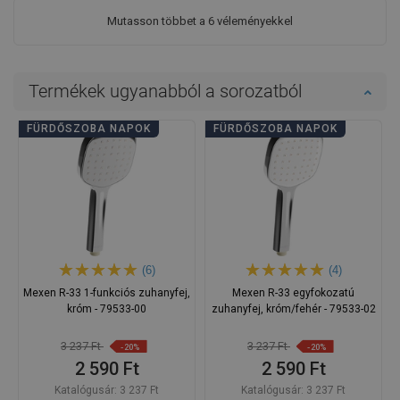
Mutasson többet a 6 véleményekkel
Termékek ugyanabból a sorozatból
FÜRDŐSZOBA NAPOK
FÜRDŐSZOBA NAPOK
(6)
(4)
Mexen R-33 1-funkciós zuhanyfej,
Mexen R-33 egyfokozatú
króm - 79533-00
zuhanyfej, króm/fehér - 79533-02
3 237 Ft
3 237 Ft
-20%
-20%
2 590 Ft
2 590 Ft
Katalógusár:
3 237 Ft
Katalógusár:
3 237 Ft