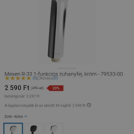
Mexen R-33 1-funkciós zuhanyfej, króm - 79533-00
(0)
(6)
Kérdés
2 590 Ft
20%
(ÁFÁ-val)
Katalógusár:
3 237 Ft
A legalacsonyabb ár az elmúlt 30 naptól: 2 590 Ft
Szín
- Króm