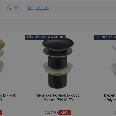
Gyártó
Megtekintés
FÜRDŐSZOBA NAPOK
FÜRDŐSZO
 klik-klak
Mexen kerek klik-klak dugó,
Mexen f
50
fekete - 79910-70
lefolyó
5 237 Ft
-20%
3