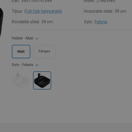
Ean:
5907709191044
Index:
21863985
Típus:
Pult fölé helyezhető
Hosszabb oldal:
39 cm
Rövidebb oldal:
39 cm
Szín:
Fekete
Felület
- Matt
Fényes
Matt
Szín
- Fekete