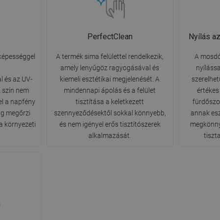
PerfectClean
Nyílás a
 képességgel
A termék sima felülettel rendelkezik,
A mosdó
amely lenyűgöz ragyogásával és
nyíláss
l és az UV-
kiemeli esztétikai megjelenését. A
szerelhet
 szín nem
mindennapi ápolás és a felület
értékes
el a napfény
tisztítása a keletkezett
fürdőszo
ig megőrzi
szennyeződésektől sokkal könnyebb,
annak esz
a környezeti
és nem igényel erős tisztítószerek
megkönnyí
alkalmazását.
tiszt
a