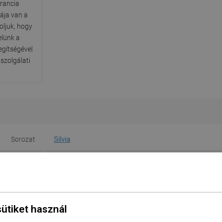
arancia
ája van a
oljuk, hogy
elünk a
segítségével
szolgálati
Sorozat
Silvia
szabb oldal
39 cm
idebb oldal
39 cm
Magasság
13,5 cm
sütiket használ