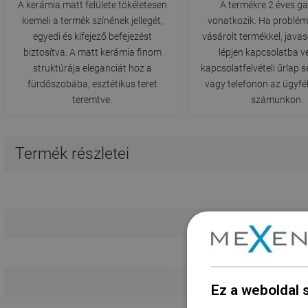
A kerámia matt felülete tökéletesen
A termékre 2 éves g
kiemeli a termék színének jellegét,
vonatkozik. Ha problém
egyedi és kifejező befejezést
vásárolt termékkel, javas
biztosítva. A matt kerámia finom
lépjen kapcsolatba v
struktúrája eleganciát hoz a
kapcsolatfelvételi űrlap 
fürdőszobába, esztétikus teret
vagy telefonon az ügyfél
teremtve.
számunkon.
Termék részletei
Hos
Röv
Ez a weboldal 