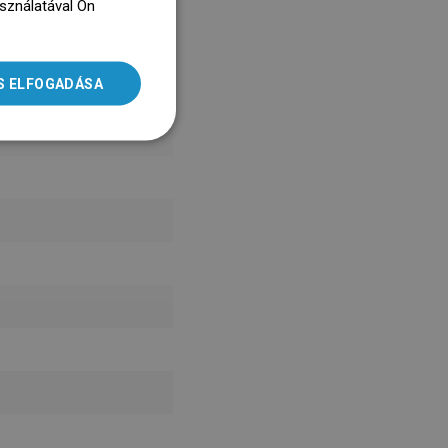
asználatával Ön
ENGLISH
dz się więcej
SLOVAK
S ELFOGADÁSA
LITHUANIAN
ROMANIAN
HUNGARIAN
FRENCH
ITALIAN
SPANISH
UKRAINIAN
BULGARIAN
ESTONIAN
DUTCH
LATVIAN