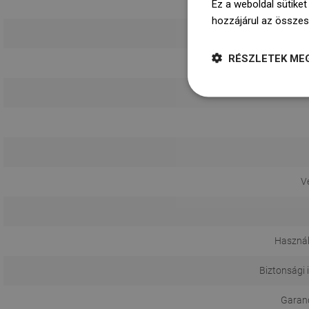
Ez a weboldal sütiket
hozzájárul az összes
RÉSZLETEK ME
V
Használ
Biztonsági 
Garanci