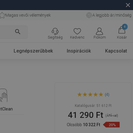
close
Magas vevői vélemények
A legjobb ár/minőség
0
search
Segítség
Kedvenc
Fiókom
Kosár
Legnépszerűbbek
Inspirációk
Kapcsolat
Mexen Silvia 39 x 39 cm-es
(4)
pult feletti mosdó, matt
fekete - 21863985
Katalógusár:
51 612 Ft
ctClean
41 290 Ft
(ÁFÁ-val)
Olcsóbb
10 322 Ft
20%