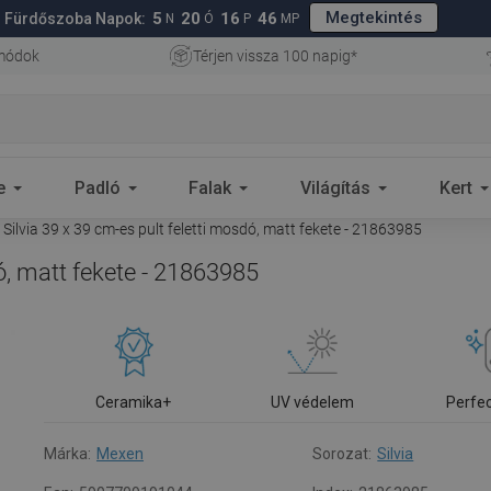
Megtekintés
5
20
16
45
Fürdőszoba Napok:
N
Ó
P
MP
 módok
Térjen vissza 100 napig*
e
Padló
Falak
Világítás
Kert
ilvia 39 x 39 cm-es pult feletti mosdó, matt fekete - 21863985
ó, matt fekete - 21863985
Ceramika+
UV védelem
Perfe
Márka:
Mexen
Sorozat:
Silvia