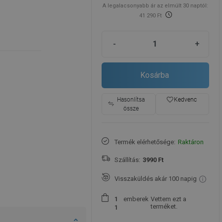
A legalacsonyabb ár az elmúlt 30 naptól:
41 290 Ft
-
+
Kosárba
favorite_border
Hasonlítsa
Kedvenc
össze
Termék elérhetősége:
Raktáron
Szállítás:
3990 Ft
Visszaküldés akár 100 napig
emberek
Vettem ezt a
1
terméket.
1