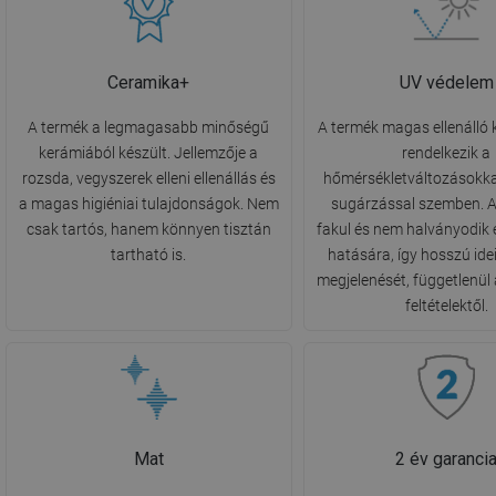
Ceramika+
UV védelem
A termék a legmagasabb minőségű
A termék magas ellenálló
kerámiából készült. Jellemzője a
rendelkezik a
rozsda, vegyszerek elleni ellenállás és
hőmérsékletváltozásokka
a magas higiéniai tulajdonságok. Nem
sugárzással szemben. A
csak tartós, hanem könnyen tisztán
fakul és nem halványodik 
tartható is.
hatására, így hosszú ide
megjelenését, függetlenül 
feltételektől.
Mat
2 év garanci