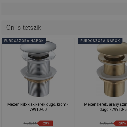
Ön is tetszik
FÜRDŐSZOBA NAPOK
FÜRDŐSZOBA NAPOK
Mexen klik-klak kerek dugó, króm -
Mexen kerek, arany színű
79910-00
dugó - 79910-
4 612 Ft
-20%
5 862 Ft
-20%