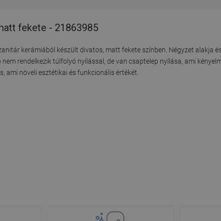
 matt fekete - 21863985
szanitár kerámiából készült divatos, matt fekete színben. Négyzet alakja
m rendelkezik túlfolyó nyílással, de van csaptelep nyílása, ami kényelm
ami növeli esztétikai és funkcionális értékét.