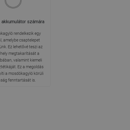
z akkumulátor számára
kagyló rendelkezik egy
al, amelybe csaptelepet
ünk. Ez lehetővé teszi az
 hely megtakarítását a
bában, valamint kiemeli
tétikáját. Ez a megoldás
ti a mosdókagyló körüli
aság fenntartását is.