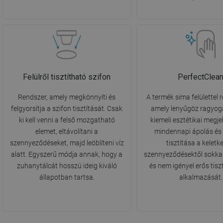
Felülről tisztítható szifon
PerfectClea
Rendszer, amely megkönnyíti és
A termék sima felülettel r
felgyorsítja a szifon tisztítását. Csak
amely lenyűgöz ragyog
ki kell venni a felső mozgatható
kiemeli esztétikai megje
elemet, eltávolítani a
mindennapi ápolás és a
szennyeződéseket, majd leöblíteni víz
tisztítása a keletk
alatt. Egyszerű módja annak, hogy a
szennyeződésektől sokka
zuhanytálcát hosszú ideig kiváló
és nem igényel erős tisz
állapotban tartsa.
alkalmazását.