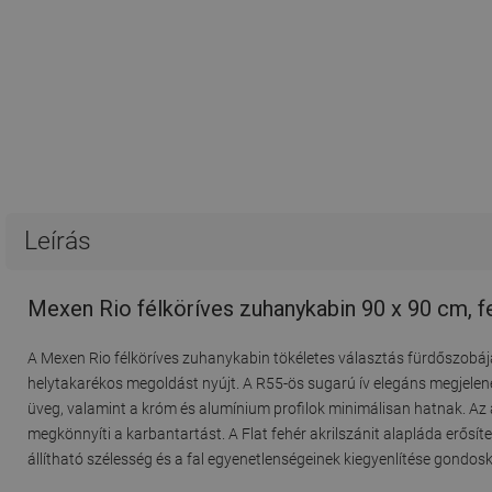
Leírás
Mexen Rio félköríves zuhanykabin 90 x 90 cm, f
A Mexen Rio félköríves zuhanykabin tökéletes választás fürdőszobá
helytakarékos megoldást nyújt. A R55-ös sugarú ív elegáns megjelenés
üveg, valamint a króm és alumínium profilok minimálisan hatnak. Az a
megkönnyíti a karbantartást. A Flat fehér akrilszánit alapláda erősíte
állítható szélesség és a fal egyenetlenségeinek kiegyenlítése gondo