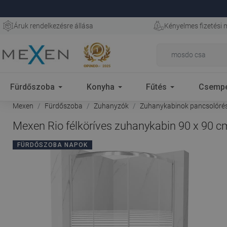
Áruk rendelkezésre állása
Kényelmes fizetési
Fürdőszoba
Konyha
Fűtés
Csemp
Mexen
Fürdőszoba
Zuhanyzók
Zuhanykabinok pancsolórés
Mexen Rio félköríves zuhanykabin 90 x 90 cm
FÜRDŐSZOBA NAPOK