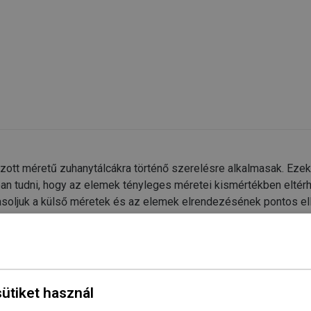
zott méretű zuhanytálcákra történő szerelésre alkalmasak. Eze
an tudni, hogy az elemek tényleges méretei kismértékben eltér
avasoljuk a külső méretek és az elemek elrendezésének pontos e
sütiket használ