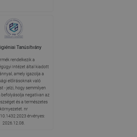
giéniai Tanúsítvány
ermék rendelkezik a
ügyi Intézet által kiadott
ánnyal, amely igazolja a
sági előírásoknak való
t - jelzi, hogy semmilyen
befolyásolja negatívan az
szséget és a természetes
környezetet. nr
10.1432.2023 érvényes:
2026.12.08.