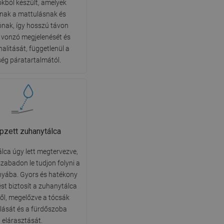
kból készült, amelyek
DANISH
llnak a mattulásnak és
ónak, így hosszú távon
SWEDISH
 vonzó megjelenését és
FINNISH
alitását, függetlenül a
ség páratartalmától.
PORTUGUESE
CROATIAN
GREEK
SLOVENIAN
pzett zuhanytálca
lca úgy lett megtervezve,
szabadon le tudjon folyni a
ányába. Gyors és hatékony
ést biztosít a zuhanytálca
ről, megelőzve a tócsák
ulását és a fürdőszoba
elárasztását.