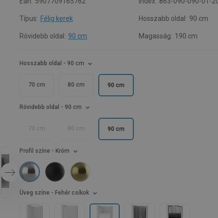
Ean:
5907709165762
Index:
863-090-090-01-2
Típus:
Félig kerek
Hosszabb oldal:
90 cm
Rövidebb oldal:
90 cm
Magasság:
190 cm
Hosszabb oldal
- 90 cm
70 cm
80 cm
90 cm
Rövidebb oldal
- 90 cm
70 cm
80 cm
90 cm
Profil színe
- Króm
Üveg színe
- Fehér csíkok