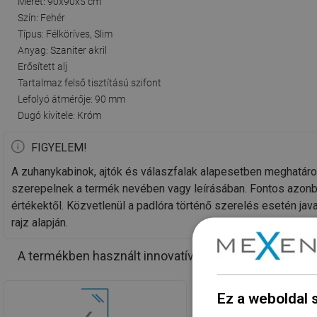
Méret: 90x90x5 cm
Szín: Fehér
Típus: Félköríves, Slim
Anyag: Szaniter akril
Erősített alj
Tartalmaz felső tisztítású szifont
Lefolyó átmérője: 90 mm
Dugó kivitele: Króm
FIGYELEM!
A zuhanykabinok, ajtók és válaszfalak alapesetben meghatáro
szerepelnek a termék nevében vagy leírásában. Fontos azonb
értékektől. Közvetlenül a padlóra történő szerelés esetén j
rajz alapján.
A termékben használt innovatív megoldások
Ez a weboldal 