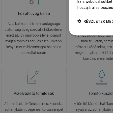
Ez a weboldal sütiket
hozzájárul az összes
Edzett üveg 6 mm
EasyClean bevo
RÉSZLETEK ME
Az alkalmazott 6 mm vastagságú
Az innovatív EasyClea
biztonsági üveg speciális hőkezelésen
hidrofób tulajdonságokkal
esett át, így nagyobb ellenállóságot
– a vízcseppek legördüln
nyújt a törés és sérülés ellen. További
sima felületén, nem
kényelmet és biztonságot biztosít a
mészlerakódásokat, ami 
használat során.
megkönnyíti a tisztítást 
korrózió elleni véde
Vízelvezető tömítések
Tömítő küszö
A tömítések tökéletesen illeszkednek a
A tömítő küszöb hatékon
zuhanykabin üvegéhez, kulcsszerepet
nyújt a víz zuhanykabin