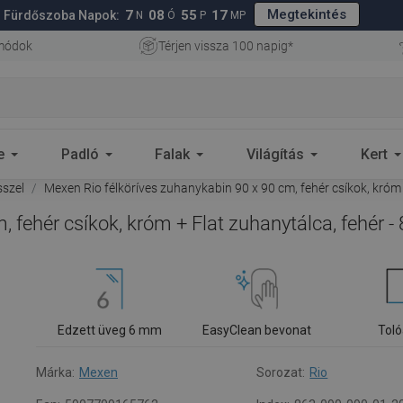
Megtekintés
7
08
55
16
Fürdőszoba Napok:
N
Ó
P
MP
 módok
Térjen vissza 100 napig*
e
Padló
Falak
Világítás
Kert
szel
Mexen Rio félköríves zuhanykabin 90 x 90 cm, fehér csíkok, króm
, fehér csíkok, króm + Flat zuhanytálca, fehér 
Edzett üveg 6 mm
EasyClean bevonat
Toló
Márka:
Mexen
Sorozat:
Rio