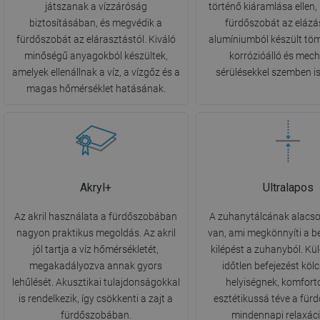
játszanak a vízzáróság
történő kiáramlása ellen
biztosításában, és megvédik a
fürdőszobát az elázás
fürdőszobát az elárasztástól. Kiváló
alumíniumból készült tö
minőségű anyagokból készültek,
korrózióálló és mech
amelyek ellenállnak a víz, a vízgőz és a
sérülésekkel szemben is 
magas hőmérséklet hatásának.
Akryl+
Ultralapos
Az akril használata a fürdőszobában
A zuhanytálcának alacs
nagyon praktikus megoldás. Az akril
van, ami megkönnyíti a be
jól tartja a víz hőmérsékletét,
kilépést a zuhanyból. Kü
megakadályozva annak gyors
időtlen befejezést köl
lehűlését. Akusztikai tulajdonságokkal
helyiségnek, komfort
is rendelkezik, így csökkenti a zajt a
esztétikussá téve a für
fürdőszobában.
mindennapi relaxác