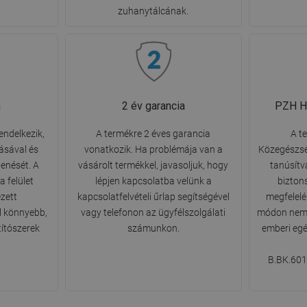
zuhanytálcának.
n
2 év garancia
PZH Hi
endelkezik,
A termékre 2 éves garancia
A t
ásával és
vonatkozik. Ha problémája van a
Közegészség
lenését. A
vásárolt termékkel, javasoljuk, hogy
tanúsítv
 felület
lépjen kapcsolatba velünk a
bizton
ezett
kapcsolatfelvételi űrlap segítségével
megfelelés
l könnyebb,
vagy telefonon az ügyfélszolgálati
módon nem 
títószerek
számunkon.
emberi egé
B.BK.601