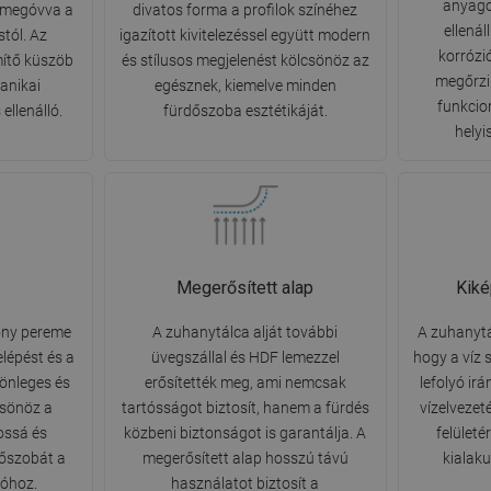
anyago
, megóvva a
divatos forma a profilok színéhez
ellená
tól. Az
igazított kivitelezéssel együtt modern
korrózi
mítő küszöb
és stílusos megjelenést kölcsönöz az
megőrzi
anikai
egésznek, kiemelve minden
funkcion
ellenálló.
fürdőszoba esztétikáját.
helyi
Megerősített alap
Kiké
ony pereme
A zuhanytálca alját további
A zuhanytá
lépést és a
üvegszállal és HDF lemezzel
hogy a víz 
lönleges és
erősítették meg, ami nemcsak
lefolyó ir
csönöz a
tartósságot biztosít, hanem a fürdés
vízelvezet
ossá és
közbeni biztonságot is garantálja. A
felületé
dőszobát a
megerősített alap hosszú távú
kialak
ióhoz.
használatot biztosít a