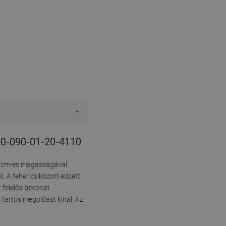
090-090-01-20-4110
90 cm-es magasságával
. A fehér csíkozott edzett
 felelős bevonat
s tartós megoldást kínál. Az