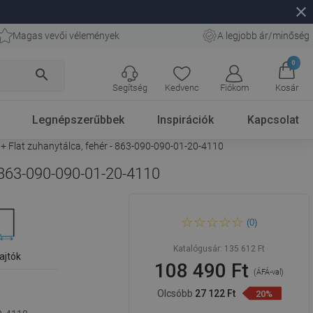
close
Magas vevői vélemények
A legjobb ár/minőség
0
search
Segítség
Kedvenc
Fiókom
Kosár
Legnépszerűbbek
Inspirációk
Kapcsolat
 + Flat zuhanytálca, fehér - 863-090-090-01-20-4110
- 863-090-090-01-20-4110
Mexen Rio félköríves
(0)
zuhanykabin 90 x 90 cm,
fehér csíkok, króm + Flat
zuhanytálca, fehér - 863-090-
Katalógusár:
135 612 Ft
090-01-20-4110
ajtók
108 490 Ft
(ÁFÁ-val)
Olcsóbb
27 122 Ft
20%