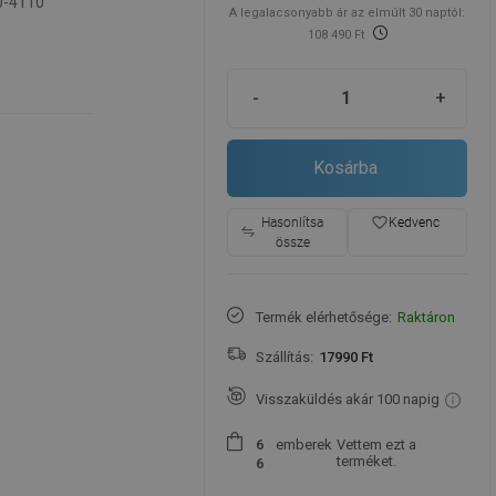
0-4110
A legalacsonyabb ár az elmúlt 30 naptól:
108 490 Ft
-
+
Kosárba
favorite_border
Hasonlítsa
Kedvenc
össze
Termék elérhetősége:
Raktáron
Szállítás:
17990 Ft
Visszaküldés akár 100 napig
emberek
Vettem ezt a
6
terméket.
6