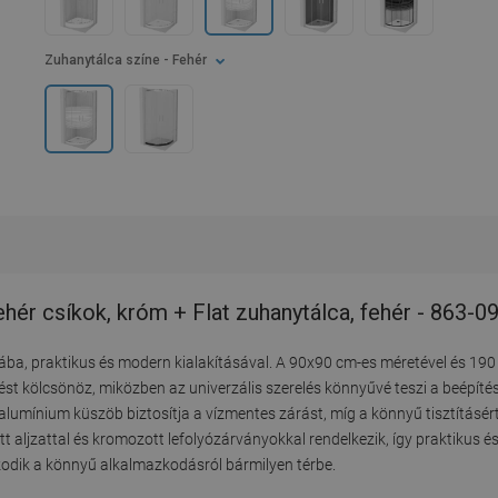
Zuhanytálca színe
- Fehér
ehér csíkok, króm + Flat zuhanytálca, fehér - 863-
jába, praktikus és modern kialakításával. A 90x90 cm-es méretével és 1
t kölcsönöz, miközben az univerzális szerelés könnyűvé teszi a beépítést
lumínium küszöb biztosítja a vízmentes zárást, míg a könnyű tisztításért
tt aljzattal és kromozott lefolyózárványokkal rendelkezik, így praktikus é
skodik a könnyű alkalmazkodásról bármilyen térbe.