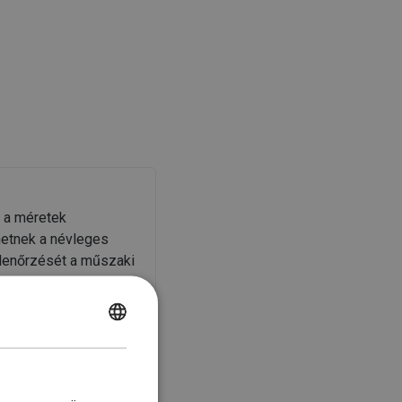
k a méretek
hetnek a névleges
llenőrzését a műszaki
POLISH
CZECH
GERMAN