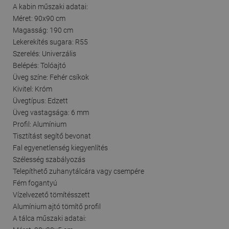
A kabin műszaki adatai:
Méret: 90x90 cm
Magasság: 190 cm
Lekerekítés sugara: R55
Szerelés: Univerzális
Belépés: Tolóajtó
Üveg színe: Fehér csíkok
Kivitel: Króm
Üvegtípus: Edzett
Üveg vastagsága: 6 mm
Profil: Alumínium
Tisztítást segítő bevonat
Fal egyenetlenség kiegyenlítés
Szélesség szabályozás
Telepíthető zuhanytálcára vagy csempére
Fém fogantyú
Vízelvezető tömítésszett
Alumínium ajtó tömítő profil
A tálca műszaki adatai: