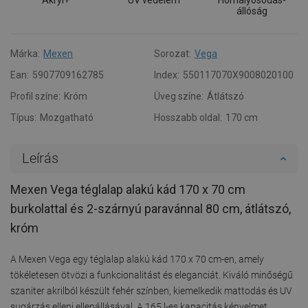
állóság
Márka:
Mexen
Sorozat:
Vega
Ean:
5907709162785
Index:
550117070X9008020100
Profil színe:
Króm
Üveg színe:
Átlátszó
Típus:
Mozgatható
Hosszabb oldal:
170 cm
Leírás
Mexen Vega téglalap alakú kád 170 x 70 cm
burkolattal és 2-szárnyú paravánnal 80 cm, átlátszó,
króm
A Mexen Vega egy téglalap alakú kád 170 x 70 cm-en, amely
tökéletesen ötvözi a funkcionalitást és eleganciát. Kiváló minőségű
szaniter akrilból készült fehér színben, kiemelkedik mattodás és UV
sugárzás elleni ellenállásával. A 165 l-es kapacitás kényelmet