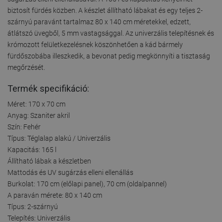
biztosít fürdés közben. A készlet állítható lábakat és egy teljes 2-
szárnyú paravánt tartalmaz 80 x 140 cm méretekkel, edzett,
átlátszó üvegből, 5 mm vastagsággal. Az univerzális telepítésnek és
krómozott felületkezelésnek köszönhetően a kád bármely
fürdőszobába illeszkedik, a bevonat pedig megkönnyíti a tisztaság
megőrzését.
Termék specifikáció:
Méret: 170 x 70 cm
Anyag: Szaniter akril
Szín: Fehér
Típus: Téglalap alakú / Univerzális
Kapacitás: 165 l
Állítható lábak a készletben
Mattodás és UV sugárzás elleni ellenállás
Burkolat: 170 cm (előlapi panel), 70 cm (oldalpannel)
A paraván mérete: 80 x 140 cm
Típus: 2-szárnyú
Telepítés: Univerzális