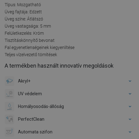
Típus: Mozgatható
Üveg fajtája: Edzett
Üveg színe: Átlátszó
Üveg vastagsága: 5 mm
Felületkezelés: Króm
Tisztításkönnyítő bevonat
Fal egyenetlenségeinek kiegyenlítése
Teljes vízelvezető tömítések
A termékben használt innovatív megoldások
Akryl+
UV védelem
Homályosodás-állóság
PerfectClean
Automata szifon