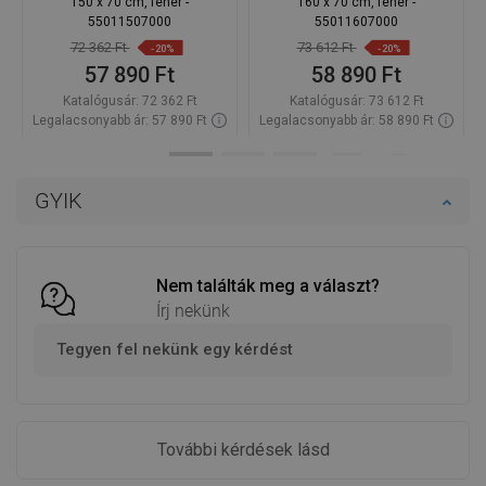
150 x 70 cm, fehér -
160 x 70 cm, fehér -
55011507000
55011607000
72 362 Ft
73 612 Ft
-20%
-20%
57 890 Ft
58 890 Ft
Katalógusár:
72 362 Ft
Katalógusár:
73 612 Ft
Legalacsonyabb ár: 57 890 Ft
Legalacsonyabb ár: 58 890 Ft
Termék elérhetősége:
Raktáron
Termék elérhetősége:
Raktáron
Kosárba
Kosárba
GYIK
Hasonlítsa
Hasonlítsa
favorite_border
Kedvenc
favorite_border
Kedvenc
össze
össze
Nem találták meg a választ?
Írj nekünk
Tegyen fel nekünk egy kérdést
További kérdések lásd