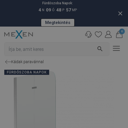
Fürdőszoba Napok:
4
09
48
56
N
Ó
P
MP
close
Megtekintés
0
search
Kádak paravánnal
FÜRDŐSZOBA NAPOK