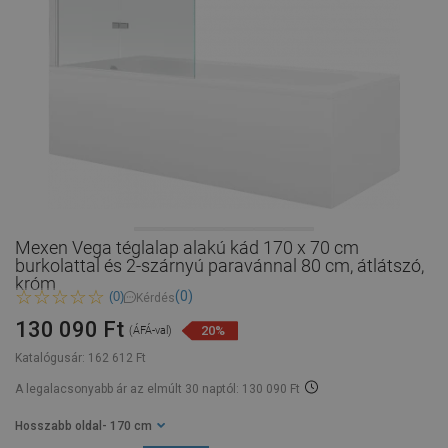
Mexen Vega téglalap alakú kád 170 x 70 cm
burkolattal és 2-szárnyú paravánnal 80 cm, átlátszó,
króm
(0)
(0)
Kérdés
130 090 Ft
20%
(ÁFÁ-val)
Katalógusár:
162 612 Ft
A legalacsonyabb ár az elmúlt 30 naptól: 130 090 Ft
Hosszabb oldal
- 170 cm