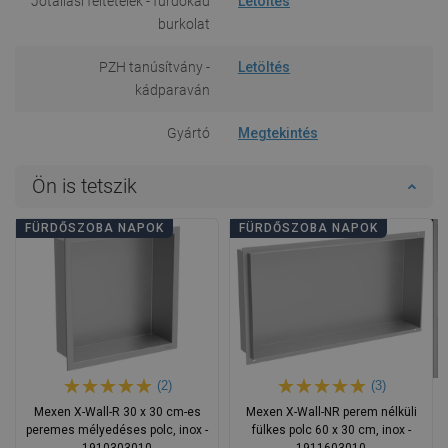
Jótállási feltételek - fürdőkád
Letöltés
burkolat
PZH tanúsítvány -
Letöltés
kádparaván
Gyártó
Megtekintés
Ön is tetszik
FÜRDŐSZOBA NAPOK
FÜRDŐSZOBA NAPOK
(2)
(3)
Mexen X-Wall-R 30 x 30 cm-es
Mexen X-Wall-NR perem nélküli
peremes mélyedéses polc, inox -
fülkes polc 60 x 30 cm, inox -
1910303010
1911603010