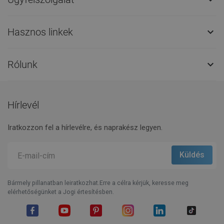
Hasznos linkek

Rólunk

Hírlevél
Iratkozzon fel a hírlevélre, és naprakész legyen.
Bármely pillanatban leiratkozhat.Erre a célra kérjük, keresse meg
elérhetőségünket a Jogi értesítésben.
Facebook
YouTube
Pinterest
Instagram
LinkedIn
TikTok