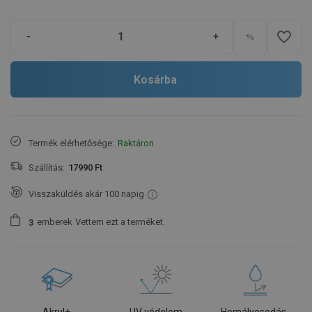
favorite_border
-
+
Kosárba
Termék elérhetősége:
Raktáron
Szállítás:
17990 Ft
Visszaküldés akár 100 napig
emberek
Vettem ezt a terméket.
3
Akryl+
UV védelem
Homályosodás-