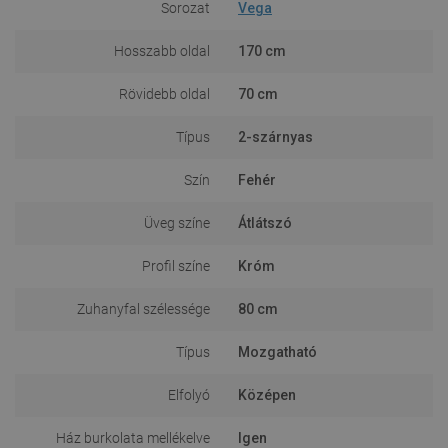
Sorozat
Vega
Hosszabb oldal
170 cm
Rövidebb oldal
70 cm
Típus
2-szárnyas
Szín
Fehér
Üveg színe
Átlátszó
Profil színe
Króm
Zuhanyfal szélessége
80 cm
Típus
Mozgatható
Elfolyó
Középen
Ház burkolata mellékelve
Igen