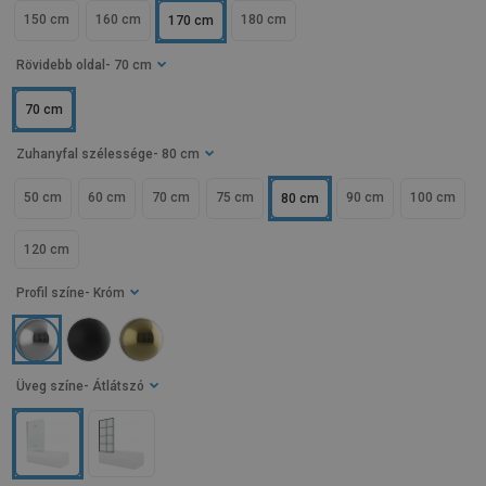
150 cm
160 cm
180 cm
170 cm
Rövidebb oldal
- 70 cm
70 cm
Zuhanyfal szélessége
- 80 cm
50 cm
60 cm
70 cm
75 cm
90 cm
100 cm
80 cm
120 cm
Profil színe
- Króm
Üveg színe
- Átlátszó