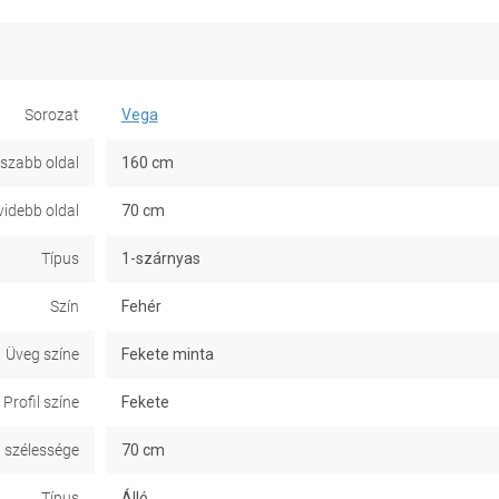
Sorozat
Vega
szabb oldal
160 cm
idebb oldal
70 cm
Típus
1-szárnyas
Szín
Fehér
Üveg színe
Fekete minta
Profil színe
Fekete
 szélessége
70 cm
Típus
Álló