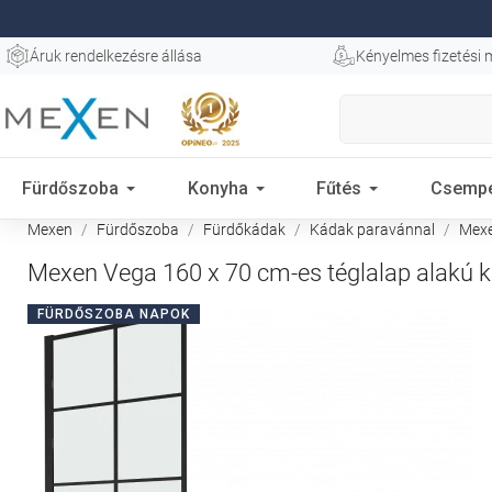
Áruk rendelkezésre állása
Kényelmes fizetési
Fürdőszoba
Konyha
Fűtés
Csemp
Mexen
Fürdőszoba
Fürdőkádak
Kádak paravánnal
Mexen
Mexen Vega 160 x 70 cm-es téglalap alakú ká
FÜRDŐSZOBA NAPOK