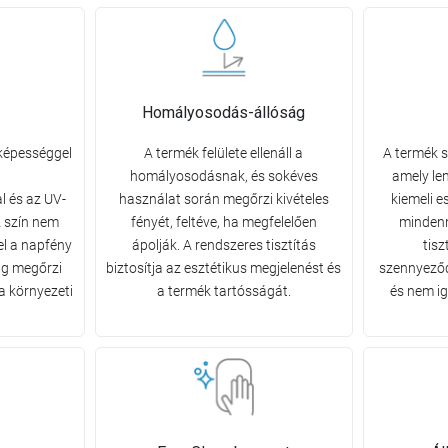
Homályosodás-állóság
 képességgel
A termék felülete ellenáll a
A termék s
homályosodásnak, és sokéves
amely le
l és az UV-
használat során megőrzi kivételes
kiemeli e
 szín nem
fényét, feltéve, ha megfelelően
mindenn
el a napfény
ápolják. A rendszeres tisztítás
tisz
ig megőrzi
biztosítja az esztétikus megjelenést és
szennyeződ
a környezeti
a termék tartósságát.
és nem ig