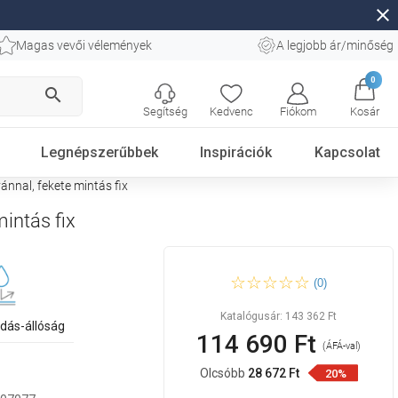
close
Magas vevői vélemények
A legjobb ár/minőség
0
search
Segítség
Kedvenc
Fiókom
Kosár
Legnépszerűbbek
Inspirációk
Kapcsolat
nnal, fekete mintás fix
intás fix
Mexen Vega 160 x 70 cm-es
(0)
téglalap alakú kád burkolattal
és 1 szárnyú paravánnal,
fekete mintás fix
Katalógusár:
143 362 Ft
dás-állóság
114 690 Ft
(ÁFÁ-val)
Olcsóbb
28 672 Ft
20%