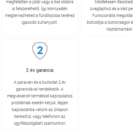
megfelelően a jobb vagy a bal oldalra
tökéletesen illeszke
is felszerelhető. Így könnyedén
üveglaphoz és a kád p
megtervezheted a fürdőszoba teréhez
Funkcionális megoldá
igazodó zuhanyzót.
biztosítja a biztonságot 
tisztántartást.
2 év garancia
A paraván és a burkolat 2 év
garanciával rendelkezik. A
megvásárolt termékkel kapcsolatos
problémák esetén kérjük, lépjen
kapcsolatba velünk az űrlapon
keresztül, vagy telefonon az
ügyfélszolgálati számunkon.