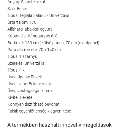
Anyag: Szanitér akril
Szín: Fehér
Típus: Téglalap alakú / Univerzális
Űrtartalom: 170 l
Állítható lábakkal együtt
Kopás- és UV-sugárzás álló
Burkolat: 160 cm (elülső panel), 70 cm (oldalpanel)
Paraván mérete: 70 x 140 cm
Típus: 1 szárnyú
Szerelés: Univerzális
Típus: Fix
Üveg típusa: Edzett
Üveg színe: Fekete minta
Üveg vastagsága: 5 mm
Kivitel: Fekete
Könnyen tisztítható bevonat
Falsík egyenlőtlenség kiegyenlítése
A termékben használt innovatív megoldások