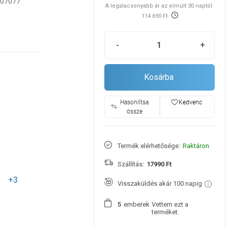
007077
A legalacsonyabb ár az elmúlt 30 naptól:
114 690 Ft
-
+
Kosárba
favorite_border
Hasonlítsa
Kedvenc
össze
Termék elérhetősége:
Raktáron
Szállítás:
17990 Ft
+3
Visszaküldés akár 100 napig
emberek
Vettem ezt a
5
terméket.