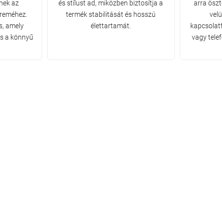
dnek az
és stílust ad, miközben biztosítja a
arra ösz
ereméhez.
termék stabilitását és hosszú
vel
s, amely
élettartamát.
kapcsolatf
és a könnyű
vagy tele