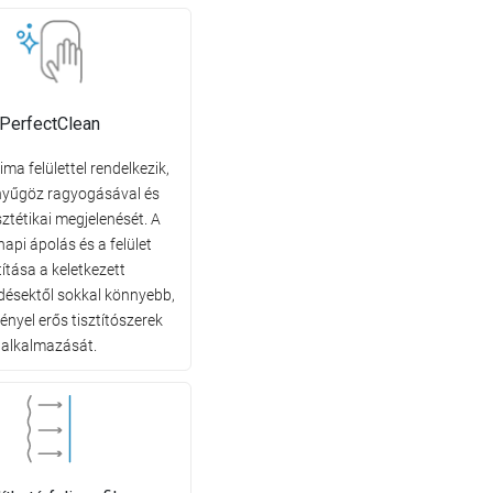
PerfectClean
ima felülettel rendelkezik,
nyűgöz ragyogásával és
sztétikai megjelenését. A
api ápolás és a felület
títása a keletkezett
ésektől sokkal könnyebb,
ényel erős tisztítószerek
alkalmazását.