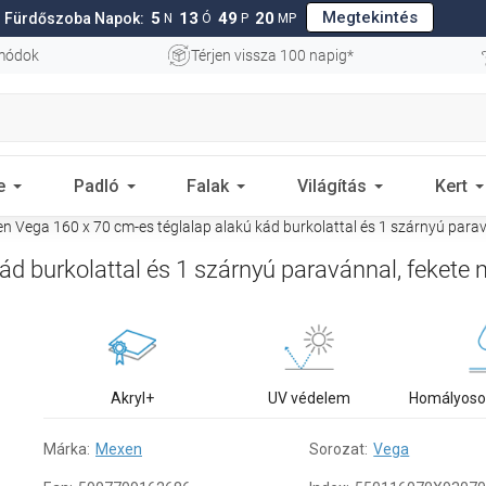
Megtekintés
5
13
49
19
Fürdőszoba Napok:
N
Ó
P
MP
 módok
Térjen vissza 100 napig*
e
Padló
Falak
Világítás
Kert
 Vega 160 x 70 cm-es téglalap alakú kád burkolattal és 1 szárnyú paravá
d burkolattal és 1 szárnyú paravánnal, fekete m
Akryl+
UV védelem
Homályoso
Márka:
Mexen
Sorozat:
Vega