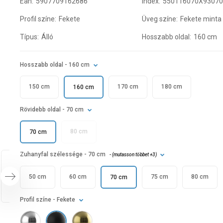
Ean:
5907709162686
Index:
550116070X9307
Profil színe:
Fekete
Üveg színe:
Fekete minta
Típus:
Álló
Hosszabb oldal:
160 cm
Hosszabb oldal
- 160 cm
150 cm
170 cm
180 cm
160 cm
Rövidebb oldal
- 70 cm
80 cm
70 cm
Zuhanyfal szélessége
- 70 cm
- (
mutasson többet
+3
)
50 cm
60 cm
75 cm
80 cm
70 cm
Profil színe
- Fekete