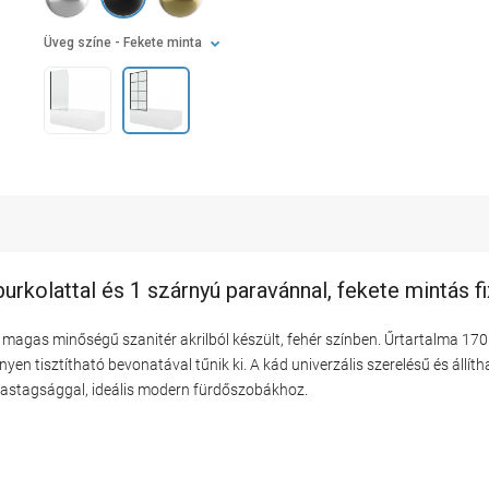
Üveg színe
- Fekete minta
rkolattal és 1 szárnyú paravánnal, fekete mintás fi
agas minőségű szanitér akrilból készült, fehér színben. Űrtartalma 170 l
nyen tisztítható bevonatával tűnik ki. A kád univerzális szerelésű és állíth
vastagsággal, ideális modern fürdőszobákhoz.