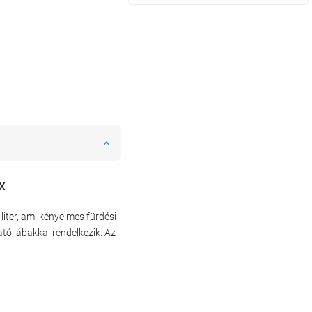
x
iter, ami kényelmes fürdési
ató lábakkal rendelkezik. Az