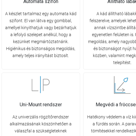
Automata szifon
Állítható lába
A készlet tartalmaz egy automata kád
A kád állítható lábak
szifont. El van látva egy gombbal,
felszerelve, amelyek lehe
amellyel kinyithatjuk vagy bezárhatjuk
annak vízszintbe állít
a lefolyó szelepet anélkül, hogy a
egyenetlen felületen is.
kezünket megmártóztatnánk.
megoldás, amely nagyobb 
Higiénikus és biztonságos megoldás,
és biztonságot nyújt h
amely teljes irányítást biztosít.
közben, valamint megk
telepítést.
Uni-Mount rendszer
Megvédi a fröccse
Az univerzális rögzítőrendszer
Hatékony védelem a víz ki
alkalmazásának köszönhetően a
a fürdés során. A para
válaszfal a szükségleteknek
tömítésekkel rendelkezi