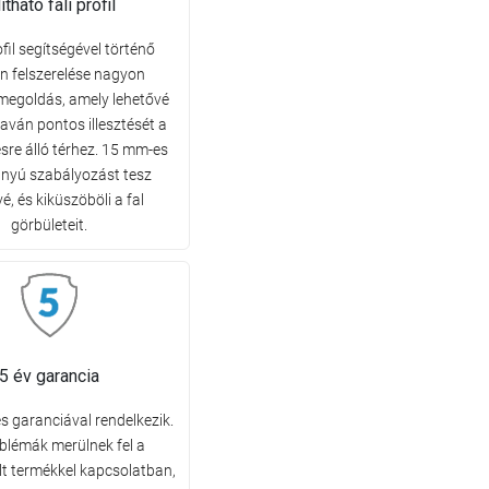
lítható fali profil
ofil segítségével történő
n felszerelése nagyon
megoldás, amely lehetővé
raván pontos illesztését a
sre álló térhez. 15 mm-es
nyú szabályozást tesz
é, és kiküszöböli a fal
görbületeit.
5 év garancia
s garanciával rendelkezik.
blémák merülnek fel a
t termékkel kapcsolatban,