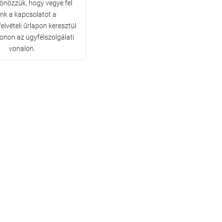
tönözzük, hogy vegye fel
ünk a kapcsolatot a
elvételi űrlapon keresztül
fonon az ügyfélszolgálati
vonalon.