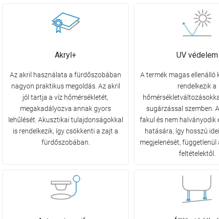
Akryl+
UV védelem
Az akril használata a fürdőszobában
A termék magas ellenálló
nagyon praktikus megoldás. Az akril
rendelkezik a
jól tartja a víz hőmérsékletét,
hőmérsékletváltozásokka
megakadályozva annak gyors
sugárzással szemben. A
lehűlését. Akusztikai tulajdonságokkal
fakul és nem halványodik 
is rendelkezik, így csökkenti a zajt a
hatására, így hosszú ide
fürdőszobában.
megjelenését, függetlenül 
feltételektől.