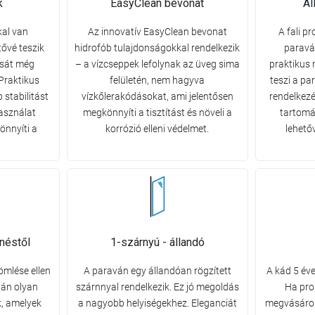
k
EasyClean bevonat
Ál
kal van
Az innovatív EasyClean bevonat
A fali pr
tővé teszik
hidrofób tulajdonságokkal rendelkezik
paravá
ását még
– a vízcseppek lefolynak az üveg sima
praktikus 
 Praktikus
felületén, nem hagyva
teszi a pa
stabilitást
vízkőlerakódásokat, ami jelentősen
rendelkezé
asználat
megkönnyíti a tisztítást és növeli a
tartomá
önnyíti a
korrózió elleni védelmet.
lehetőv
néstől
1-szárnyú - állandó
ömlése ellen
A paraván egy állandóan rögzített
A kád 5 éve
ván olyan
szárnnyal rendelkezik. Ez jó megoldás
Ha pro
k, amelyek
a nagyobb helyiségekhez. Eleganciát
megvásárol