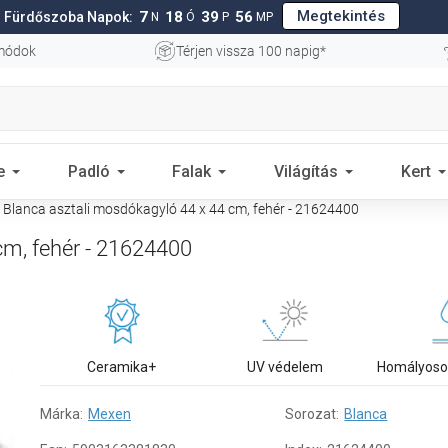
Megtekintés
7
18
39
55
Fürdőszoba Napok:
N
Ó
P
MP
 módok
Térjen vissza 100 napig*
e
Padló
Falak
Világítás
Kert
Blanca asztali mosdókagyló 44 x 44 cm, fehér - 21624400
cm, fehér - 21624400
Ceramika+
UV védelem
Homályoso
Márka:
Mexen
Sorozat:
Blanca