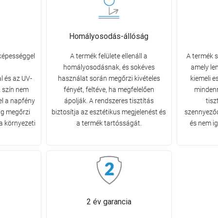
Homályosodás-állóság
 képességgel
A termék felülete ellenáll a
A termék s
homályosodásnak, és sokéves
amely le
l és az UV-
használat során megőrzi kivételes
kiemeli e
 szín nem
fényét, feltéve, ha megfelelően
mindenn
el a napfény
ápolják. A rendszeres tisztítás
tisz
ig megőrzi
biztosítja az esztétikus megjelenést és
szennyeződ
a környezeti
a termék tartósságát.
és nem ig
2 év garancia