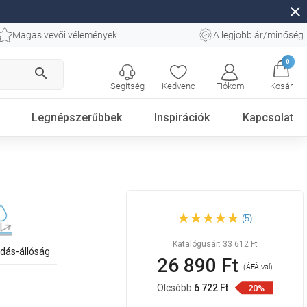
close
Magas vevői vélemények
A legjobb ár/minőség
0
search
Segítség
Kedvenc
Fiókom
Kosár
Legnépszerűbbek
Inspirációk
Kapcsolat
Mexen Blanca asztali
(5)
mosdókagyló 44 x 44 cm,
fehér - 21624400
Katalógusár:
33 612 Ft
dás-állóság
26 890 Ft
(ÁFÁ-val)
Olcsóbb
6 722 Ft
20%