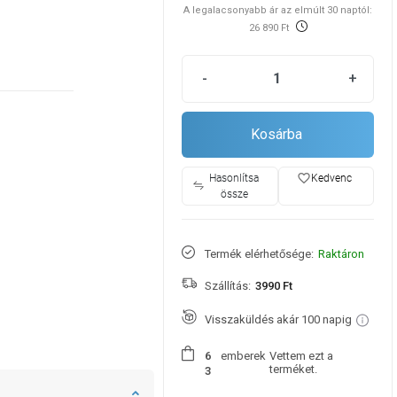
A legalacsonyabb ár az elmúlt 30 naptól:
26 890 Ft
-
+
Kosárba
favorite_border
Hasonlítsa
Kedvenc
össze
Termék elérhetősége:
Raktáron
Szállítás:
3990 Ft
Visszaküldés akár 100 napig
emberek
Vettem ezt a
6
terméket.
3