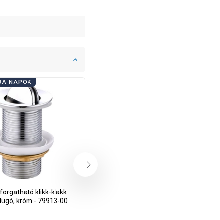
BA NAPOK
FÜRDŐSZOBA NAPOK
Következő
orgatható klikk-klakk
Mexen korek klik-klak forgatható,
dugó, króm - 79913-00
arany - 79913-50