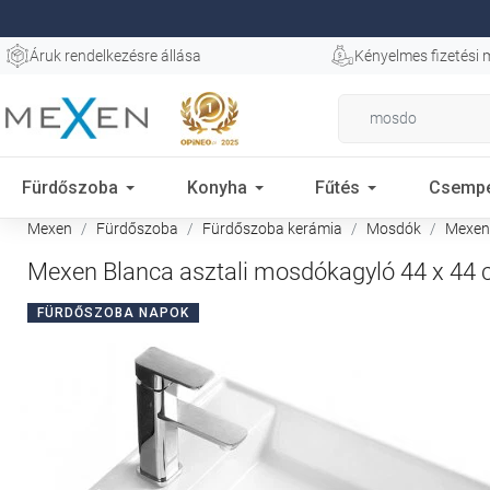
Áruk rendelkezésre állása
Kényelmes fizetési
Fürdőszoba
Konyha
Fűtés
Csemp
Mexen
Fürdőszoba
Fürdőszoba kerámia
Mosdók
Mexen 
Mexen Blanca asztali mosdókagyló 44 x 44 
FÜRDŐSZOBA NAPOK