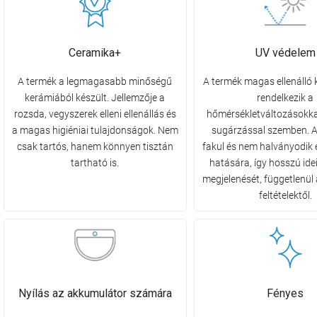
Ceramika+
UV védelem
A termék a legmagasabb minőségű
A termék magas ellenálló
kerámiából készült. Jellemzője a
rendelkezik a
rozsda, vegyszerek elleni ellenállás és
hőmérsékletváltozásokka
a magas higiéniai tulajdonságok. Nem
sugárzással szemben. A
csak tartós, hanem könnyen tisztán
fakul és nem halványodik 
tartható is.
hatására, így hosszú ide
megjelenését, függetlenül 
feltételektől.
Nyílás az akkumulátor számára
Fényes