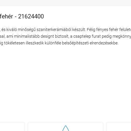
fehér - 21624400
és kiváló minőségű szaniterkerámiából készült. Félig fényes fehér felül
, ami minimalistább designt biztosít, a csaptelep furat pedig megkönnyít
g tökéletesen illeszkedik különféle belsőépítészeti elrendezésekbe.