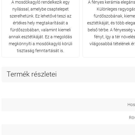
A mosdókagyló rendelkezik egy
A fényes kerámia elegáns 
nyílással, amelybe csaptelepet
Különleges ragyogás
szerelhetünk. Ez lehetővé teszi az
fürdőszobának, kieme
értékes hely megtakarítását a
esztétikáját, és több elega
fürdőszobában, valamint kiemeli
belső térbe. A fényesség 
annak esztétikáját. Ez a megoldás
fényt, így a tér növelé
megkönnyíti a mosdókagyló körüli
világosabbá tételének érz
tisztaság fenntartását is.
Termék részletei
Hos
Röv