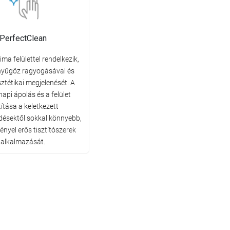
PerfectClean
ima felülettel rendelkezik,
nyűgöz ragyogásával és
sztétikai megjelenését. A
api ápolás és a felület
títása a keletkezett
ésektől sokkal könnyebb,
ényel erős tisztítószerek
alkalmazását.