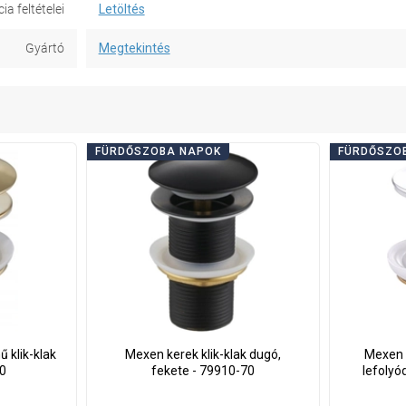
a feltételei
Letöltés
Gyártó
Megtekintés
FÜRDŐSZOBA NAPOK
FÜRDŐSZO
 klik-klak
Mexen kerek klik-klak dugó,
Mexen f
50
fekete - 79910-70
lefolyó