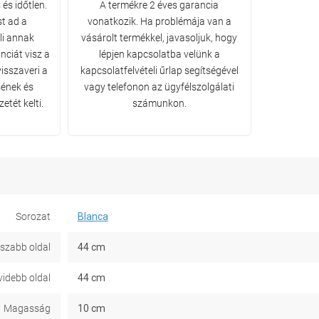
és időtlen.
A termékre 2 éves garancia
t ad a
vonatkozik. Ha problémája van a
li annak
vásárolt termékkel, javasoljuk, hogy
nciát visz a
lépjen kapcsolatba velünk a
visszaveri a
kapcsolatfelvételi űrlap segítségével
sének és
vagy telefonon az ügyfélszolgálati
etét kelti.
számunkon.
Sorozat
Blanca
szabb oldal
44 cm
idebb oldal
44 cm
Magasság
10 cm