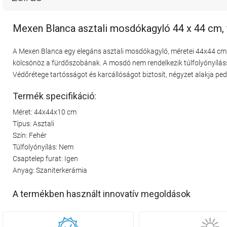
Mexen Blanca asztali mosdókagyló 44 x 44 cm, 
A Mexen Blanca egy elegáns asztali mosdókagyló, méretei 44x44 cm, 
kölcsönöz a fürdőszobának. A mosdó nem rendelkezik túlfolyónyílással
Védőrétege tartósságot és karcállóságot biztosít, négyzet alakja pedi
Termék specifikáció:
Méret: 44x44x10 cm
Típus: Asztali
Szín: Fehér
Túlfolyónyílás: Nem
Csaptelep furat: Igen
Anyag: Szaniterkerámia
A termékben használt innovatív megoldások