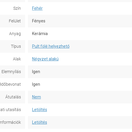
Szín
Fehér
Felület
Fényes
Anyag
Kerámia
Típus
Pult fölé helyezhető
Alak
Négyzet alakú
Elemnyílás
Igen
édőbevonat
Igen
Átutalás
Nem
ati utasítás
Letöltés
információk
Letöltés