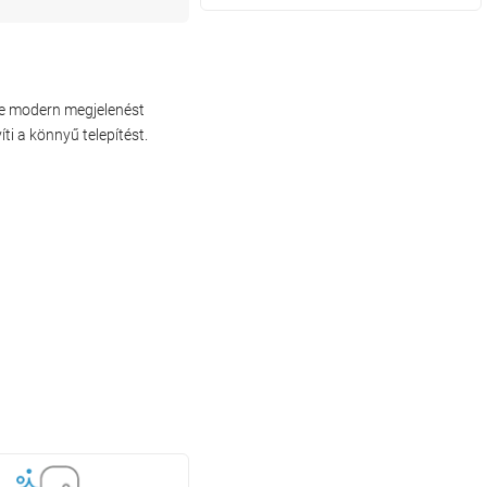
ete modern megjelenést
i a könnyű telepítést.