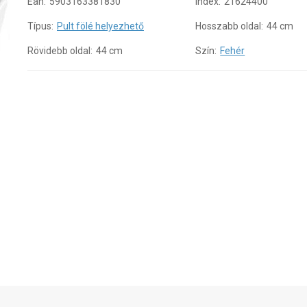
Ean:
5903163381830
Index:
21624400
Típus:
Pult fölé helyezhető
Hosszabb oldal:
44 cm
Rövidebb oldal:
44 cm
Szín:
Fehér