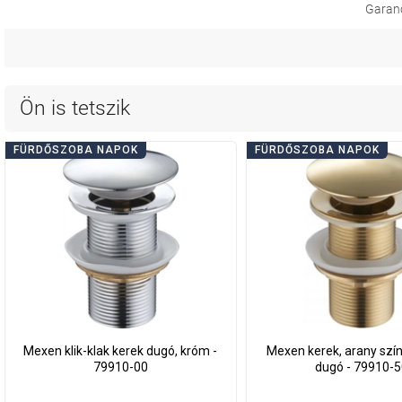
Garanci
Ön is tetszik
FÜRDŐSZOBA NAPOK
FÜRDŐSZOBA NAPOK
Mexen klik-klak kerek dugó, króm -
Mexen kerek, arany színű
79910-00
dugó - 79910-